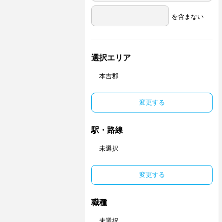
を含まない
選択エリア
本吉郡
変更する
駅・路線
未選択
変更する
職種
未選択