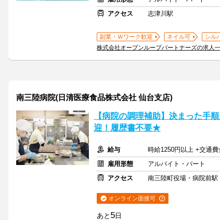
アクセス
志津川駅
副業・Ｗワーク歓迎
ネイル可
シル
株式会社オープンループパートナーズの求人
南三陸病院(日清医療食品株式会社 仙台支店)
【病院の調理補助】決まった手順
迎！履歴書不要★
給与
時給1250円以上 +交
雇用形態
アルバイト・パート
アクセス
南三陸町役場・病院前駅
オンライン面接可
5
あと
日