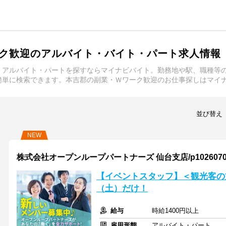
ク歓迎のアルバイト・バイト・パート求人情報
・アルバイト・パートを探すならマイナビバイト。勤務地や駅、職種等
簡単に検索できます。本吉郡の副業・Ｗワーク歓迎のお仕事探しはマイ
並び替え
NEW
株式会社オープンループパートナーズ 仙台支店/p10260705
【イベントスタッフ】＜観光客の
（土）だけ！
給与
時給1400円以上
雇用形態
アルバイト・パート