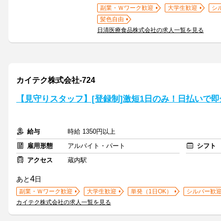
副業・Ｗワーク歓迎
大学生歓迎
シ
髪色自由
日清医療食品株式会社の求人一覧を見る
カイテク株式会社-724
【見守りスタッフ】[登録制]激短1日のみ！日払いで即
給与
時給 1350円以上
雇用形態
アルバイト・パート
シフト
アクセス
蔵内駅
4
あと
日
副業・Ｗワーク歓迎
大学生歓迎
単発（1日OK）
シルバー歓
カイテク株式会社の求人一覧を見る