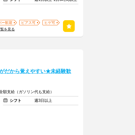
バー歓迎
ピアス可
ヒゲ可
一覧を見る
がだから覚えやすい★未経験歓
通費全額支給（ガソリン代も支給）
シフト
週3日以上