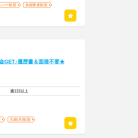
ルバー歓迎
未経験者歓迎
金GET♪履歴書＆面接不要★
週1日以上
迎
主婦(夫)歓迎