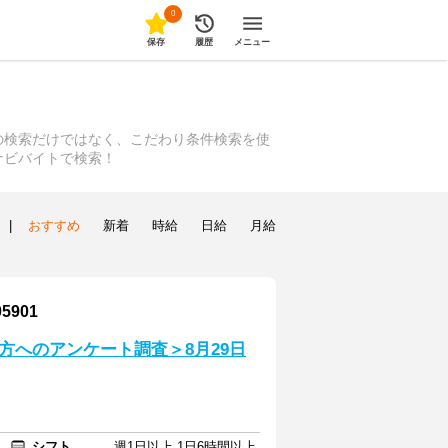
0
保存
履歴
メニュー
の検索だけではなく、こだわり条件検索を使
ナビバイトで検索！
|
おすすめ
新着
時給
日給
月給
901
方へのアンケート調査＞8月29日
シフト
週1日以上 1日6時間以上