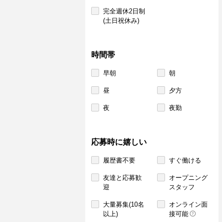
完全週休2日制
(土日祝休み)
時間帯
早朝
朝
昼
夕方
夜
夜勤
応募時に嬉しい
履歴書不要
すぐ働ける
友達と応募歓
オープニング
迎
スタッフ
大量募集(10名
オンライン面
以上)
接可能