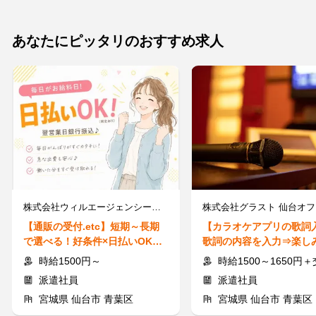
あなたにピッタリのおすすめ求人
株式会社ウィルエージェンシー 仙台支店
【通販の受付.etc】短期～長期
【カラオケアプリの歌詞
で選べる！好条件×日払いOK★
歌詞の内容を入力⇒楽し
簡単WEB登録♪/w93260500201
らお仕事♪１ヶ月程度の
時給1500円～
時給1500～1650円＋交通費規
派遣社員
派遣社員
宮城県 仙台市 青葉区
宮城県 仙台市 青葉区