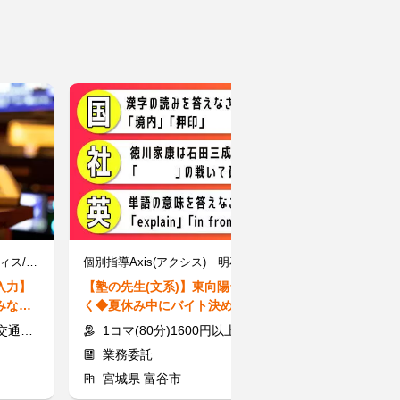
株式会社グラスト 仙台オフィス/sdi-008※勤務地：青葉区仙台駅周辺
個別指導Axis(アクシス) 明石台校 ［ワオ・コーポレーショングループ］
株式会社ＣＴＦ
入力】
【塾の先生(文系)】東向陽台小近
【在宅コールス
みなが
く◆夏休み中にバイト決めよう♪
宅★服・髪・ネ
短期◎
大学生多数！
から始める在宅
定支給
1コマ(80分)1600円以上＋交通費
1件コールあたり5円～55円 ※
業務委託
業務委託
宮城県 富谷市
宮城県 仙台