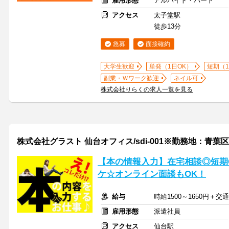
雇用形態
アルバイト・パート
アクセス
太子堂駅
徒歩13分
急募
面接確約
大学生歓迎
単発（1日OK）
短期（
副業・Ｗワーク歓迎
ネイル可
株式会社りらくの求人一覧を見る
株式会社グラスト 仙台オフィス/sdi-001※勤務地：青葉
【本の情報入力】在宅相談◎短期
ケ☆オンライン面談もOK！
給与
時給1500～1650円＋
雇用形態
派遣社員
アクセス
仙台駅