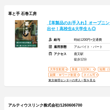
革と手 石巻工房
【革製品のお手入れ】オープニン
出せ！高校生&大学生も◎
給与
時給1200円+交通費
雇用形態
アルバイト・パート
アクセス
鹿又駅
徒歩12分
大学生歓迎
単発（1日OK）
短期（
副業・Ｗワーク歓迎
ネイル可
東京修理センターの求人一覧を見る
アルティウスリンク株式会社/1260606700