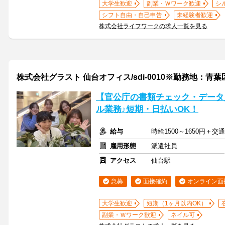
大学生歓迎
副業・Ｗワーク歓迎
シ
シフト自由・自己申告
未経験者歓迎
株式会社ライフワークの求人一覧を見る
株式会社グラスト 仙台オフィス/sdi-0010※勤務地：青
【官公庁の書類チェック・データ
ル業務♪短期・日払いOK！
給与
時給1500～1650円＋
雇用形態
派遣社員
アクセス
仙台駅
急募
面接確約
オンライン面
大学生歓迎
短期（1ヶ月以内OK）
副業・Ｗワーク歓迎
ネイル可