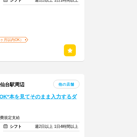
シフト
週1日以上 1日1時間以上
1ヶ月以内OK）
区仙台駅周辺
他の店舗
OK*本を見てそのまま入力するダ
交通費規定支給
シフト
週2日以上 1日4時間以上