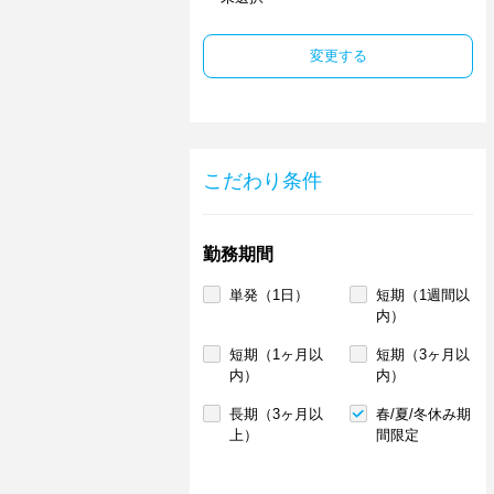
変更する
こだわり条件
勤務期間
単発（1日）
短期（1週間以
内）
短期（1ヶ月以
短期（3ヶ月以
内）
内）
長期（3ヶ月以
春/夏/冬休み期
上）
間限定