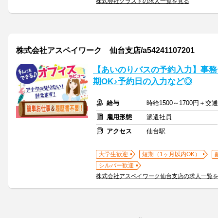
株式会社グラストの求人一覧を見る
株式会社アスペイワーク 仙台支店/a54241107201
【あいのりバスの予約入力】事務
期OK♪予約日の入力など◎
給与
時給1500～1700円＋
雇用形態
派遣社員
アクセス
仙台駅
大学生歓迎
短期（1ヶ月以内OK）
シルバー歓迎
株式会社アスペイワーク仙台支店の求人一覧