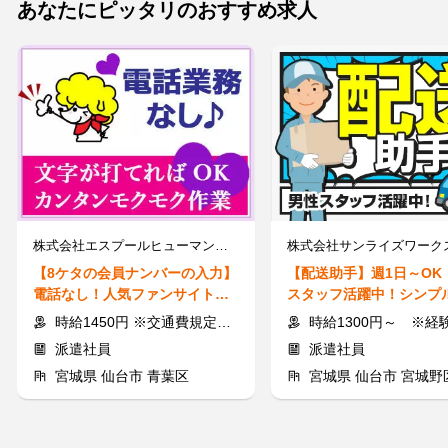
あなたにピッタリのおすすめ求人
株式会社エスプールヒューマンソリューションズ 東北支店 (勤務地：仙台)/OW2608161
【8ケタの会員ナンバーの入力】
【配送助手】週1日～OK
電話なし！人気ファンサイトの
スタッフ活躍中！シンプ
入力★未経験・短期もOK◎
で初めての方も安心◎
時給1450円 ※交通費規定支給
時給1300円～ ※経験を考慮
派遣社員
派遣社員
宮城県 仙台市 青葉区
宮城県 仙台市 宮城野