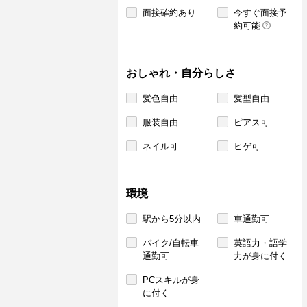
面接確約あり
今すぐ面接予
約可能
おしゃれ・自分らしさ
髪色自由
髪型自由
服装自由
ピアス可
ネイル可
ヒゲ可
環境
駅から5分以内
車通勤可
バイク/自転車
英語力・語学
通勤可
力が身に付く
PCスキルが身
に付く