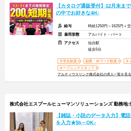
【カタログ通販受付】12月末までの
の中でお好きな4H♪
給与
時給1250円～1625円＋
雇用形態
アルバイト・パート
アクセス
仙台駅
徒歩5分
大学生歓迎
副業・Ｗワーク歓迎
ネ
オープニングスタッフ
アルティウスリンク株式会社の求人一覧を見
株式会社エスプールヒューマンソリューションズ 勤務地:仙台/
【雑誌・小説のデータ入力】電話
を入力★5h～OK♪