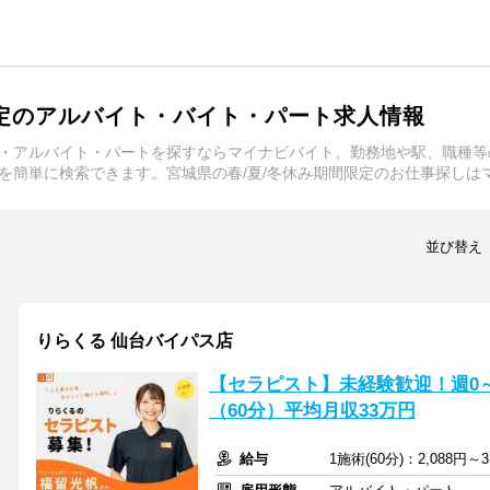
限定のアルバイト・バイト・パート求人情報
ト・アルバイト・パートを探すならマイナビバイト。勤務地や駅、職種
事を簡単に検索できます。宮城県の春/夏/冬休み期間限定のお仕事探しは
並び替え
りらくる 仙台バイパス店
【セラピスト】未経験歓迎！週0～5
（60分）平均月収33万円
給与
1施術(60分)：2,088円～3