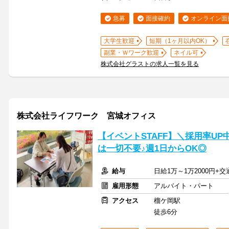
急募
面接確約
オンライン面
大学生歓迎
短期（1ヶ月以内OK）
副業・Ｗワーク歓迎
ネイル可
株式会社グラストの求人一覧を見る
株式会社ライフワーク 宮城オフィス
【イベントSTAFF】＼採用率UP
は一切不要♪週1日からOK◎
給与
日給1万～1万2000円+交
雇用形態
アルバイト・パート
アクセス
榴ケ岡駅
徒歩6分