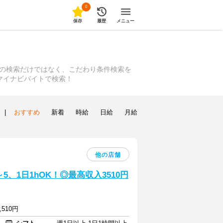
0
保存
履歴
メニュー
等の検索だけではなく、こだわり条件検索を
マイナビバイトで検索！
|
おすすめ
新着
時給
日給
月給
他の店舗
、1日1hOK！◎最高収入3510円
,510円