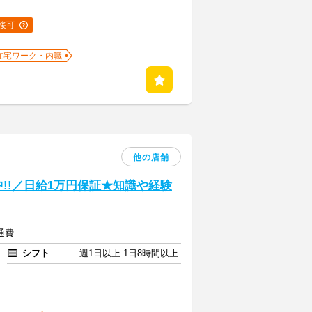
接可
在宅ワーク・内職
他の店舗
中!!／日給1万円保証★知識や経験
通費
シフト
週1日以上 1日8時間以上