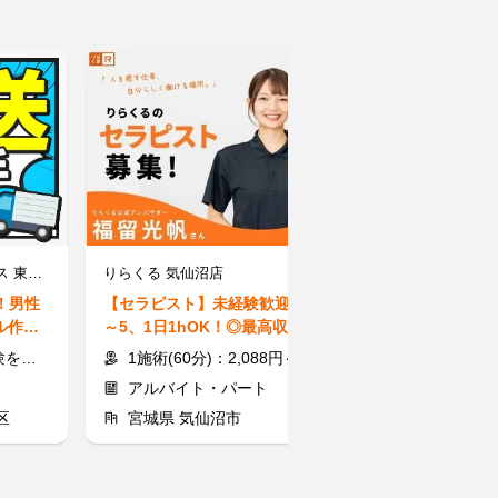
株式会社サンライズワークス 東北支社/SBUX53398
りらくる 気仙沼店
株式会社ＣＴＦ
！男性
【セラピスト】未経験歓迎！週0
【在宅コールス
ル作業
～5、1日1hOK！◎最高収入351
宅★服・髪・ネ
0円（60分）平均月収33万円
から始める在宅
します
1施術(60分)：2,088円～3,510円
1件コールあたり5円～55円 ※
アルバイト・パート
業務委託
区
宮城県 気仙沼市
宮城県 仙台