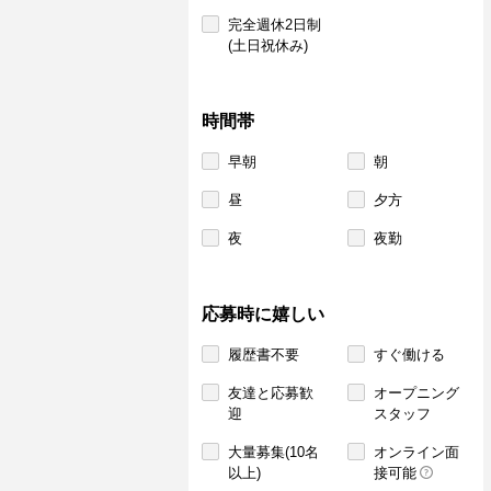
完全週休2日制
(土日祝休み)
時間帯
早朝
朝
昼
夕方
夜
夜勤
応募時に嬉しい
履歴書不要
すぐ働ける
友達と応募歓
オープニング
迎
スタッフ
大量募集(10名
オンライン面
以上)
接可能