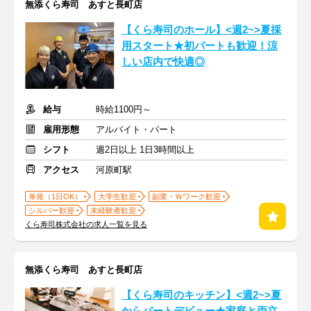
無添くら寿司 あすと長町店
【くら寿司のホール】<週2~>夏採
用スタート★初パートも歓迎！涼
しい店内で快適◎
給与
時給1100円～
雇用形態
アルバイト・パート
シフト
週2日以上 1日3時間以上
アクセス
河原町駅
単発（1日OK）
大学生歓迎
副業・Ｗワーク歓迎
シルバー歓迎
未経験者歓迎
くら寿司株式会社の求人一覧を見る
無添くら寿司 あすと長町店
【くら寿司のキッチン】<週2~>夏