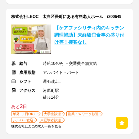
株式会社LEOC 太白区長町にある有料老人ホーム /200649
【ケアファシリティ内のキッチン
調理補助】未経験◎食事の盛り付
け等！接客なし
給与
時給1040円 ＋交通費全額支給
雇用形態
アルバイト・パート
シフト
週4日以上
アクセス
河原町駅
徒歩14分
2
あと
日
単発（1日OK）
大学生歓迎
副業・Ｗワーク歓迎
シルバー歓迎
未経験者歓迎
株式会社LEOCの求人一覧を見る