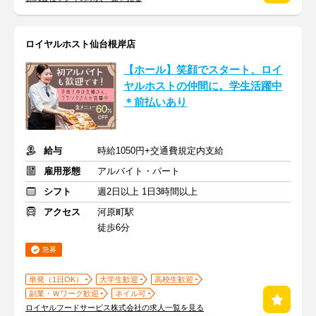
ロイヤルホスト仙台根岸店
【ホール】笑顔でスタート、ロイ
ヤルホストの仲間に。学生活躍中
＊前払いあり
給与
時給1050円+交通費規定内支給
雇用形態
アルバイト・パート
シフト
週2日以上 1日3時間以上
アクセス
河原町駅
徒歩6分
急募
単発（1日OK）
大学生歓迎
高校生歓迎
副業・Ｗワーク歓迎
ネイル可
ロイヤルフードサービス株式会社の求人一覧を見る