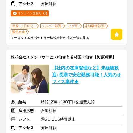
アクセス
河原町駅
オンライン面接可
単発（1日OK）
シルバー歓迎
ヒゲ可
未経験者歓迎
髪色自由
ユースタイルラボラトリー株式会社の求人一覧を見る
株式会社スタッフサービス/仙台市若林区・仙台【河原町駅】
【社内の在庫管理など】未経験歓
迎♪長期で安定勤務可能！人気のオ
フィス案件★
給与
時給1200～1300円+交通費支給
雇用形態
派遣社員
シフト
週5日 1日6時間以上
アクセス
河原町駅