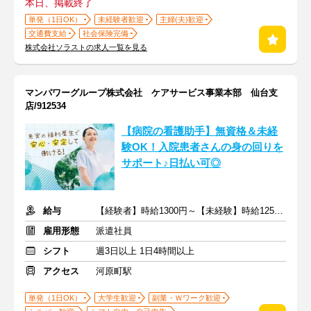
本日、掲載終了
単発（1日OK）
未経験者歓迎
主婦(夫)歓迎
交通費支給
社会保険完備
株式会社ソラストの求人一覧を見る
マンパワーグループ株式会社 ケアサービス事業本部 仙台支
店/912534
【病院の看護助手】無資格＆未経
験OK！入院患者さんの身の回りを
サポート♪日払い可◎
給与
【経験者】時給1300円～【未経験】時給1250円～ ※交通費全額
雇用形態
派遣社員
シフト
週3日以上 1日4時間以上
アクセス
河原町駅
単発（1日OK）
大学生歓迎
副業・Ｗワーク歓迎