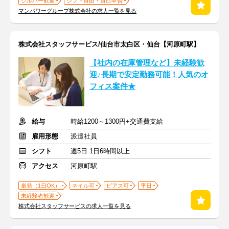
シルバー歓迎
シフト自由・自己申告
マンパワーグループ株式会社の求人一覧を見る
株式会社スタッフサービス/仙台市太白区・仙台【河原町駅】
【社内の在庫管理など】未経験歓
迎♪長期で安定勤務可能！人気のオ
フィス案件★
給与
時給1200～1300円+交通費支給
雇用形態
派遣社員
シフト
週5日 1日6時間以上
アクセス
河原町駅
単発（1日OK）
ネイル可
ピアス可
平日
未経験者歓迎
株式会社スタッフサービスの求人一覧を見る