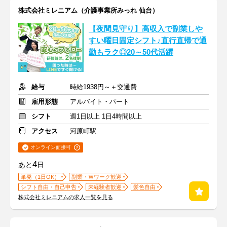
株式会社ミレニアム（介護事業所みっれ 仙台）
【夜間見守り】高収入で副業しや
すい曜日固定シフト♪直行直帰で通
勤もラク◎20～50代活躍
給与
時給1938円～＋交通費
雇用形態
アルバイト・パート
シフト
週1日以上 1日4時間以上
アクセス
河原町駅
オンライン面接可
4
あと
日
単発（1日OK）
副業・Ｗワーク歓迎
シフト自由・自己申告
未経験者歓迎
髪色自由
株式会社ミレニアムの求人一覧を見る