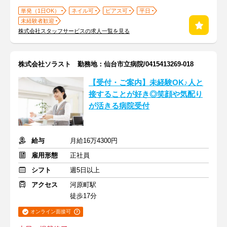
単発（1日OK）
ネイル可
ピアス可
平日
未経験者歓迎
株式会社スタッフサービスの求人一覧を見る
株式会社ソラスト 勤務地：仙台市立病院/0415413269-018
【受付・ご案内】未経験OK♪人と
接することが好き◎笑顔や気配り
が活きる病院受付
給与
月給16万4300円
雇用形態
正社員
シフト
週5日以上
アクセス
河原町駅
徒歩17分
オンライン面接可