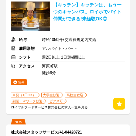
【キッチン】キッチンは、もう一
つのキャンパス。ロイホでバイト
仲間ができる!未経験OK◎
給与
時給1050円+交通費規定内支給
雇用形態
アルバイト・パート
シフト
週2日以上 1日3時間以上
アクセス
河原町駅
徒歩6分
急募
単発（1日OK）
大学生歓迎
高校生歓迎
副業・Ｗワーク歓迎
ピアス可
ロイヤルフードサービス株式会社の求人一覧を見る
NEW
株式会社スタッフサービス/41-04428721