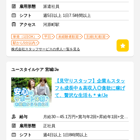
雇用形態
派遣社員
シフト
週5日以上 1日7.5時間以上
アクセス
河原町駅
単発（1日OK）
平日
未経験者歓迎
主婦(夫)歓迎
駅から5分以内
株式会社スタッフサービスの求人一覧を見る
ユースタイルケア 宮城/Je
【見守りスタッフ】企業もスタッ
フも成長中＆高収入◎貪欲に稼げ
て、贅沢な生活も＊★/Je
給与
月給30～45.1万円+賞与年2回+昇給年1回+交通費全額
雇用形態
正社員
シフト
週4日以上 1日8時間以上