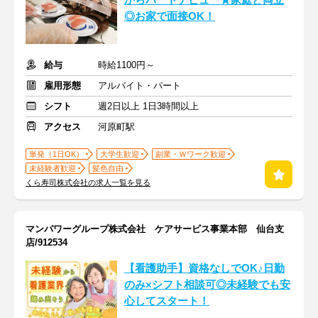
からパートデビュー★家庭と両立
◎お家で面接OK！
給与
時給1100円～
雇用形態
アルバイト・パート
シフト
週2日以上 1日3時間以上
アクセス
河原町駅
単発（1日OK）
大学生歓迎
副業・Ｗワーク歓迎
未経験者歓迎
髪色自由
くら寿司株式会社の求人一覧を見る
マンパワーグループ株式会社 ケアサービス事業本部 仙台支
店/912534
【看護助手】資格なしでOK♪日勤
のみ×シフト相談可◎未経験でも安
心してスタート！