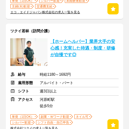
単発（1日OK）
シルバー歓迎
未経験者歓迎
主婦(夫)歓迎
交通費支給
エコ．エイドジャパン株式会社の求人一覧を見る
ツクイ若林（訪問介護）
【ホームヘルパー】業界大手の安
心感！充実した待遇・制度・研修
が自慢です◎
給与
時給1180～1692円
雇用形態
アルバイト・パート
シフト
週3日以上
アクセス
河原町駅
徒歩5分
単発（1日OK）
副業・Ｗワーク歓迎
ネイル可
シルバー歓迎
シフト自由・自己申告
株式会社ツクイの求人一覧を見る