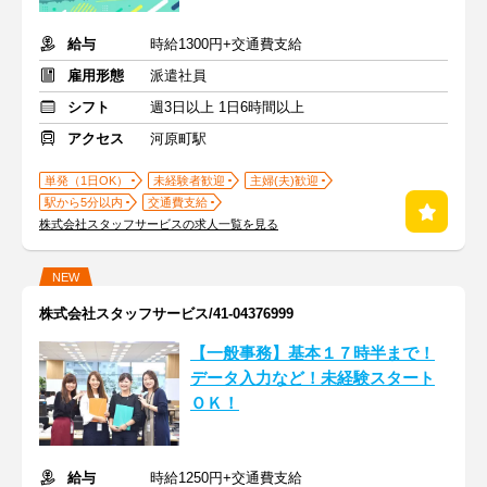
給与
時給1300円+交通費支給
雇用形態
派遣社員
シフト
週3日以上 1日6時間以上
アクセス
河原町駅
単発（1日OK）
未経験者歓迎
主婦(夫)歓迎
駅から5分以内
交通費支給
株式会社スタッフサービスの求人一覧を見る
NEW
株式会社スタッフサービス/41-04376999
【一般事務】基本１７時半まで！
データ入力など！未経験スタート
ＯＫ！
給与
時給1250円+交通費支給