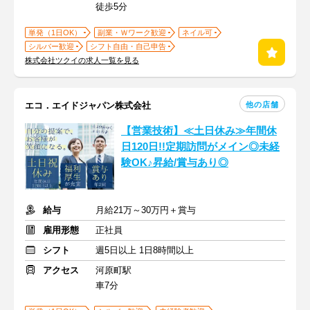
徒歩5分
単発（1日OK）
副業・Ｗワーク歓迎
ネイル可
シルバー歓迎
シフト自由・自己申告
株式会社ツクイの求人一覧を見る
他の店舗
エコ．エイドジャパン株式会社
【営業技術】≪土日休み≫年間休
日120日!!定期訪問がメイン◎未経
験OK♪昇給/賞与あり◎
給与
月給21万～30万円＋賞与
雇用形態
正社員
シフト
週5日以上 1日8時間以上
アクセス
河原町駅
車7分