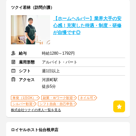
ツクイ若林（訪問介護）
【ホームヘルパー】業界大手の安
心感！充実した待遇・制度・研修
が自慢です◎
給与
時給1280～1792円
雇用形態
アルバイト・パート
シフト
週1日以上
アクセス
河原町駅
徒歩5分
単発（1日OK）
副業・Ｗワーク歓迎
ネイル可
シルバー歓迎
シフト自由・自己申告
株式会社ツクイの求人一覧を見る
ロイヤルホスト仙台根岸店