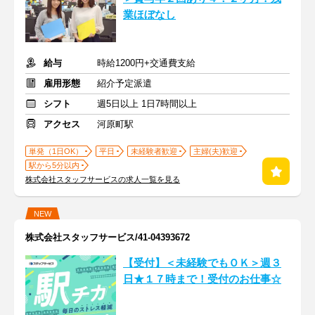
業ほぼなし
給与
時給1200円+交通費支給
雇用形態
紹介予定派遣
シフト
週5日以上 1日7時間以上
アクセス
河原町駅
単発（1日OK）
平日
未経験者歓迎
主婦(夫)歓迎
駅から5分以内
株式会社スタッフサービスの求人一覧を見る
NEW
株式会社スタッフサービス/41-04393672
【受付】＜未経験でもＯＫ＞週３
日★１７時まで！受付のお仕事☆