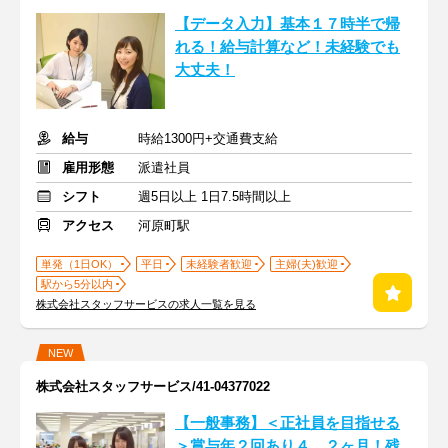
【データ入力】基本１７時半で帰
れる！給与計算など！未経験でも
大丈夫！
給与
時給1300円+交通費支給
雇用形態
派遣社員
シフト
週5日以上 1日7.5時間以上
アクセス
河原町駅
単発（1日OK）
平日
未経験者歓迎
主婦(夫)歓迎
駅から5分以内
株式会社スタッフサービスの求人一覧を見る
NEW
株式会社スタッフサービス/41-04377022
【一般事務】＜正社員を目指せる
＞賞与年２回あり４．２ヶ月！残