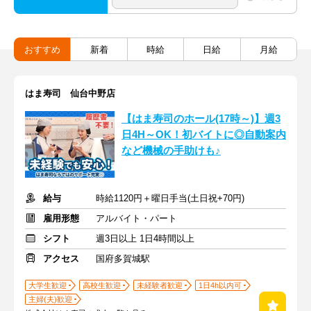
おすすめ
新着
時給
日給
月給
はま寿司 仙台中野店
【はま寿司のホール(17時～)】週3
日4H～OK！初バイトに◎自動案内
など機械の手助けも♪
給与
時給1120円＋曜日手当(土日祝+70円)
雇用形態
アルバイト・パート
シフト
週3日以上 1日4時間以上
アクセス
国府多賀城駅
大学生歓迎
高校生歓迎
未経験者歓迎
1日4h以内可
主婦(夫)歓迎