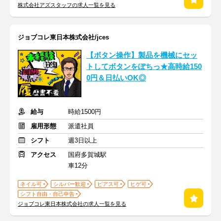
株式会社アズスタッフの求人一覧を見る
ジョブコレ東日本株式会社/jces
【ボタン操作】製品を機械にセッ
トしてボタンをぽちっ★高時給150
0円＆日払いOK◎
給与
時給1500円
雇用形態
派遣社員
シフト
週3日以上
アクセス
国府多賀城駅
車12分
ネイル可
シルバー歓迎
ピアス可
ヒゲ可
シフト自由・自己申告
ジョブコレ東日本株式会社の求人一覧を見る