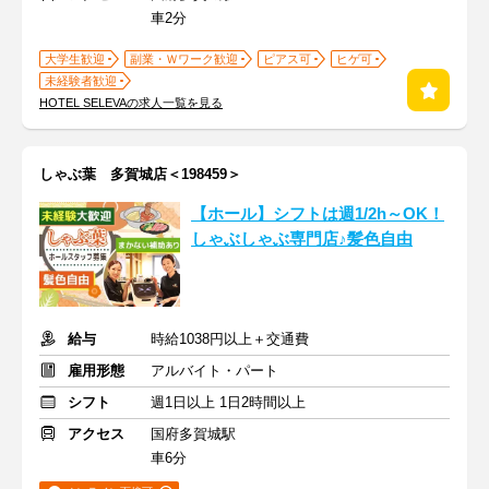
車2分
大学生歓迎
副業・Ｗワーク歓迎
ピアス可
ヒゲ可
未経験者歓迎
HOTEL SELEVAの求人一覧を見る
しゃぶ葉 多賀城店＜198459＞
【ホール】シフトは週1/2h～OK！
しゃぶしゃぶ専門店♪髪色自由
給与
時給1038円以上＋交通費
雇用形態
アルバイト・パート
シフト
週1日以上 1日2時間以上
アクセス
国府多賀城駅
車6分