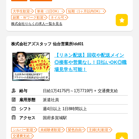
大学生歓迎
単発（1日OK）
短期（1ヶ月以内OK）
副業・Ｗワーク歓迎
ネイル可
株式会社りらくの求人一覧を見る
株式会社アズスタッフ 仙台営業所/dd01
【リネン配送】回収や配送メイン
◎接客や営業なし！日払いOK◎職
場見学も可能！
給与
日給1万4175円～1万7719円 + 交通費支給
雇用形態
派遣社員
シフト
週4日以上 1日8時間以上
アクセス
国府多賀城駅
シルバー歓迎
未経験者歓迎
髪色自由
主婦(夫)歓迎
交通費支給