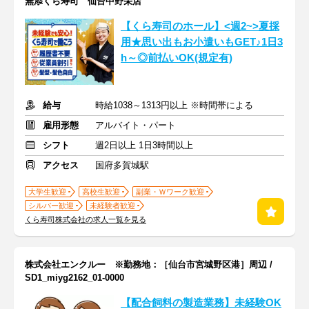
無添くら寿司 仙台中野栄店
【くら寿司のホール】<週2~>夏採
用★思い出もお小遣いもGET♪1日3
h～◎前払いOK(規定有)
給与
時給1038～1313円以上 ※時間帯による
雇用形態
アルバイト・パート
シフト
週2日以上 1日3時間以上
アクセス
国府多賀城駅
大学生歓迎
高校生歓迎
副業・Ｗワーク歓迎
シルバー歓迎
未経験者歓迎
くら寿司株式会社の求人一覧を見る
株式会社エンクルー ※勤務地：［仙台市宮城野区港］周辺 /
SD1_miyg2162_01-0000
【配合飼料の製造業務】未経験OK