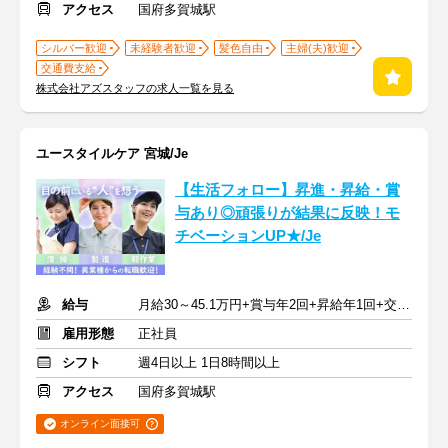
アクセス
国府多賀城駅
シルバー歓迎
未経験者歓迎
髪色自由
主婦(夫)歓迎
交通費支給
株式会社アズスタッフの求人一覧を見る
ユースタイルケア 宮城/Je
【生活フォロー】昇進・昇給・賞
与あり◎頑張りが結果に反映！モ
チベーションUP★/Je
給与
月給30～45.1万円+賞与年2回+昇給年1回+交通費全額
雇用形態
正社員
シフト
週4日以上 1日8時間以上
アクセス
国府多賀城駅
オンライン面接可