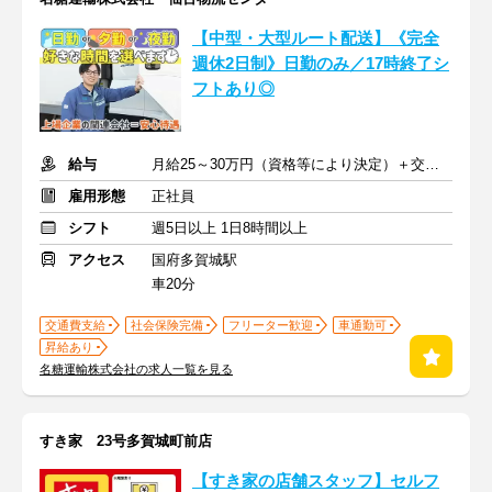
【中型・大型ルート配送】《完全
週休2日制》日勤のみ／17時終了シ
フトあり◎
給与
月給25～30万円（資格等により決定）＋交通費
雇用形態
正社員
シフト
週5日以上 1日8時間以上
アクセス
国府多賀城駅
車20分
交通費支給
社会保険完備
フリーター歓迎
車通勤可
昇給あり
名糖運輸株式会社の求人一覧を見る
すき家 23号多賀城町前店
【すき家の店舗スタッフ】セルフ