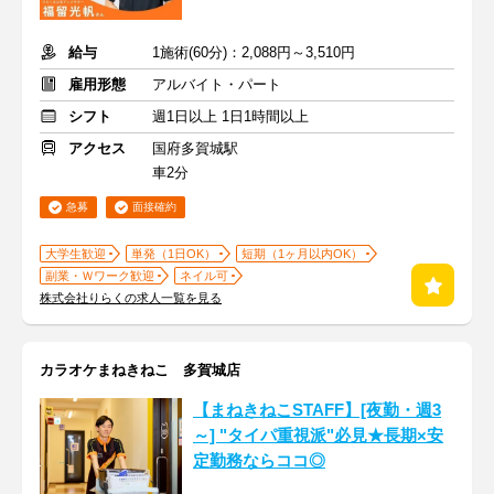
給与
1施術(60分)：2,088円～3,510円
雇用形態
アルバイト・パート
シフト
週1日以上 1日1時間以上
アクセス
国府多賀城駅
車2分
急募
面接確約
大学生歓迎
単発（1日OK）
短期（1ヶ月以内OK）
副業・Ｗワーク歓迎
ネイル可
株式会社りらくの求人一覧を見る
カラオケまねきねこ 多賀城店
【まねきねこSTAFF】[夜勤・週3
～] "タイパ重視派"必見★長期×安
定勤務ならココ◎