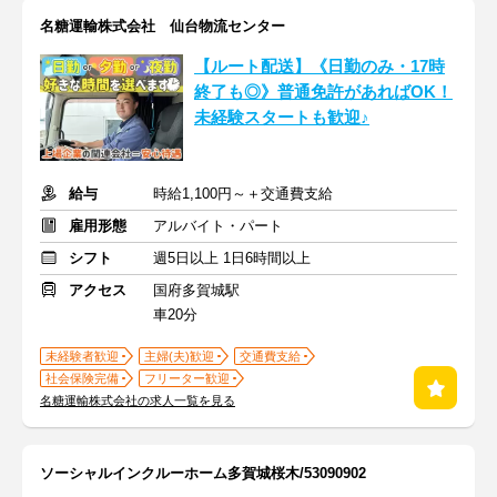
名糖運輸株式会社 仙台物流センター
【ルート配送】《日勤のみ・17時
終了も◎》普通免許があればOK！
未経験スタートも歓迎♪
給与
時給1,100円～＋交通費支給
雇用形態
アルバイト・パート
シフト
週5日以上 1日6時間以上
アクセス
国府多賀城駅
車20分
未経験者歓迎
主婦(夫)歓迎
交通費支給
社会保険完備
フリーター歓迎
名糖運輸株式会社の求人一覧を見る
ソーシャルインクルーホーム多賀城桜木/53090902