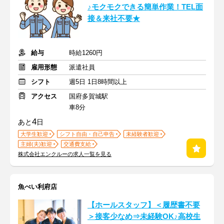
♪モクモクできる簡単作業！TEL面
接＆来社不要★
給与
時給1260円
雇用形態
派遣社員
シフト
週5日 1日8時間以上
アクセス
国府多賀城駅
車8分
4
あと
日
大学生歓迎
シフト自由・自己申告
未経験者歓迎
主婦(夫)歓迎
交通費支給
株式会社エンクルーの求人一覧を見る
魚べい利府店
【ホールスタッフ】＜履歴書不要
＞接客少なめ⇒未経験OK♪高校生