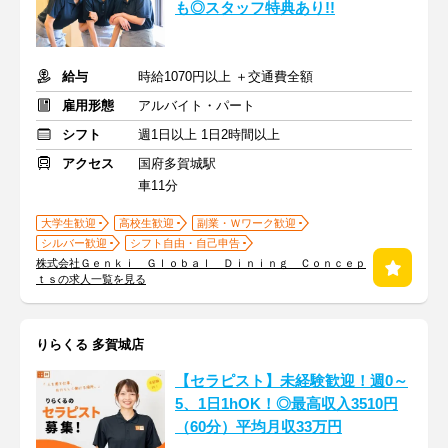
も◎スタッフ特典あり!!
給与
時給1070円以上 ＋交通費全額
雇用形態
アルバイト・パート
シフト
週1日以上 1日2時間以上
アクセス
国府多賀城駅
車11分
大学生歓迎
高校生歓迎
副業・Ｗワーク歓迎
シルバー歓迎
シフト自由・自己申告
株式会社Ｇｅｎｋｉ Ｇｌｏｂａｌ Ｄｉｎｉｎｇ Ｃｏｎｃｅｐ
ｔｓの求人一覧を見る
りらくる 多賀城店
【セラピスト】未経験歓迎！週0～
5、1日1hOK！◎最高収入3510円
（60分）平均月収33万円