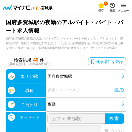
0
宮城県
保存
履歴
メニュー
国府多賀城駅の夜勤のアルバイト・バイト・パ
ート求人情報
国府多賀城駅の夜勤の人気バイト・アルバイト・パートを探すならマイナビバイト。勤
務地や駅、職種等の検索だけではなく、こだわり条件検索を使って夜勤に関するお仕事
を簡単に検索できます。国府多賀城駅の夜勤のお仕事探しはマイナビバイトで検索！
40
検索結果
件
検索条件を登録
（最終更新日：2026年8月8日）
エリア/駅
国府多賀城駅
選択してください
選択
職種
夜勤
こだわり
キーワード
検索
含まない