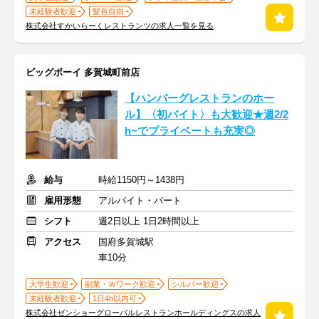
未経験者歓迎
髪色自由
株式会社すかいらーくレストランツの求人一覧を見る
ビッグボーイ 多賀城町前店
【ハンバーグレストランのホー
ル】〈初バイト〉も大歓迎★週2/2
h~でプライベートも充実◎
給与
時給1150円～1438円
雇用形態
アルバイト・パート
シフト
週2日以上 1日2時間以上
アクセス
国府多賀城駅
車10分
大学生歓迎
副業・Ｗワーク歓迎
シルバー歓迎
未経験者歓迎
1日4h以内可
株式会社ゼンショーグローバルレストランホールディングスの求人