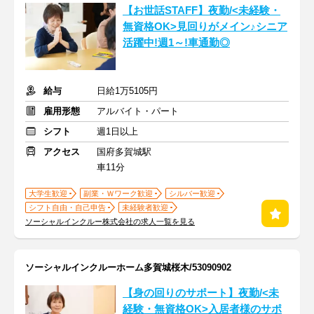
【お世話STAFF】夜勤/<未経験・
無資格OK>見回りがメイン♪シニア
活躍中!週1～!車通勤◎
給与
日給1万5105円
雇用形態
アルバイト・パート
シフト
週1日以上
アクセス
国府多賀城駅
車11分
大学生歓迎
副業・Ｗワーク歓迎
シルバー歓迎
シフト自由・自己申告
未経験者歓迎
ソーシャルインクルー株式会社の求人一覧を見る
ソーシャルインクルーホーム多賀城桜木/53090902
【身の回りのサポート】夜勤/<未
経験・無資格OK>入居者様のサポ