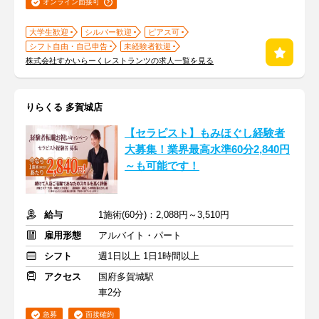
オンライン面接可
大学生歓迎
シルバー歓迎
ピアス可
シフト自由・自己申告
未経験者歓迎
株式会社すかいらーくレストランツの求人一覧を見る
りらくる 多賀城店
【セラピスト】もみほぐし経験者
大募集！業界最高水準60分2,840円
～も可能です！
給与
1施術(60分)：2,088円～3,510円
雇用形態
アルバイト・パート
シフト
週1日以上 1日1時間以上
アクセス
国府多賀城駅
車2分
急募
面接確約