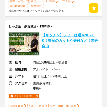
副業・Ｗワーク歓迎
シルバー歓迎
ピアス可
未経験者歓迎
髪色自由
株式会社ウィルオブ・ワークの求人一覧を見る
しゃぶ葉 多賀城店＜198459＞
【キッチン】シフトは週1/2h～O
K！野菜のカットや盛付など！髪色
自由
給与
時給1038円以上＋交通費
雇用形態
アルバイト・パート
シフト
週1日以上 1日2時間以上
アクセス
国府多賀城駅
車6分
オンライン面接可
大学生歓迎
シルバー歓迎
シフト自由・自己申告