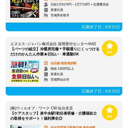
日給1万4175円～1万7719円 + 交通費支給
派遣社員
宮城県名取市
応募終了日：
8月31日
エヌエス･ジャパン株式会社 採用受付センター/th02
【パーツの組立】冷暖房完備＊手順通りにくっつける
だけのかんたん作業★日払い・車通勤OK
仙石線
陸前高砂駅
時給 1350円以上
派遣社員
宮城県仙台市
応募終了日：
8月20日
(株)ウィルオブ・ワーク CW 仙台支店
【ケアスタッフ】泉中央駅!初任者研修・介護福祉士
の取得をサポート！福利厚生◎
仙台市営地下鉄南北線
泉中央駅