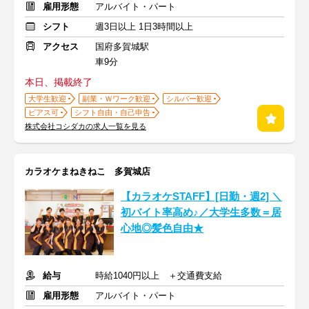
雇用形態
アルバイト・パート
シフト
週3日以上 1日3時間以上
アクセス
国府多賀城駅
車9分
本日、掲載終了
大学生歓迎
副業・Ｗワーク歓迎
シルバー歓迎
ピアス可
シフト自由・自己申告
株式会社コシダカの求人一覧を見る
カラオケまねきねこ 多賀城店
【カラオケSTAFF】[日勤・週2] ＼
初バイト率高め♪／大学生多数＝居
心地◎髪色自由★
給与
時給1040円以上 ＋交通費支給
雇用形態
アルバイト・パート