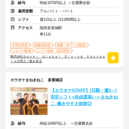
給与
時給1070円以上 ＋交通費全額
雇用形態
アルバイト・パート
シフト
週1日以上 1日2時間以上
アクセス
国府多賀城駅
車11分
大学生歓迎
高校生歓迎
副業・Ｗワーク歓迎
シルバー歓迎
シフト自由・自己申告
株式会社Ｇｅｎｋｉ Ｇｌｏｂａｌ Ｄｉｎｉｎｇ Ｃｏｎｃｅｐ
ｔｓの求人一覧を見る
カラオケまねきねこ 多賀城店
【カラオケSTAFF】[日勤・週3～]
安定シフト×自由度高い＝まねきね
こ♪働きやすさ抜群◎
給与
時給1040円以上 ＋交通費支給