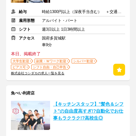
給与
時給1300円以上（深夜手当含む） ＋交通費支給
雇用形態
アルバイト・パート
シフト
週3日以上 1日3時間以上
アクセス
国府多賀城駅
車9分
本日、掲載終了
大学生歓迎
副業・Ｗワーク歓迎
シルバー歓迎
ピアス可
シフト自由・自己申告
株式会社コシダカの求人一覧を見る
魚べい利府店
【キッチンスタッフ】"髪色＆シフ
ト"の自由度高すぎ!?自動化でお仕
事もラクラク!?高校生◎