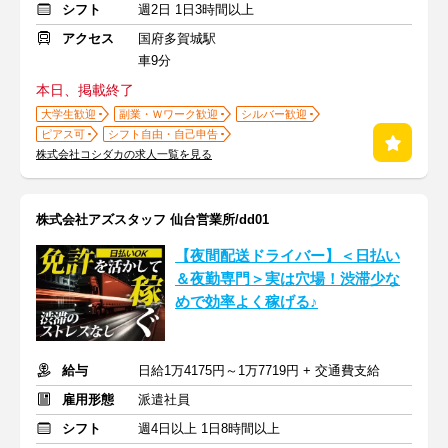
シフト
週2日 1日3時間以上
アクセス
国府多賀城駅
車9分
本日、掲載終了
大学生歓迎
副業・Ｗワーク歓迎
シルバー歓迎
ピアス可
シフト自由・自己申告
株式会社コシダカの求人一覧を見る
株式会社アズスタッフ 仙台営業所/dd01
【夜間配送ドライバー】＜日払い
＆夜勤専門＞実は穴場！渋滞少な
めで効率よく稼げる♪
給与
日給1万4175円～1万7719円 + 交通費支給
雇用形態
派遣社員
シフト
週4日以上 1日8時間以上