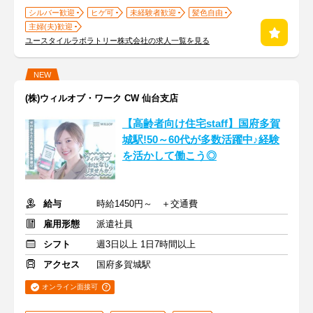
シルバー歓迎
ヒゲ可
未経験者歓迎
髪色自由
主婦(夫)歓迎
ユースタイルラボラトリー株式会社の求人一覧を見る
NEW
(株)ウィルオブ・ワーク CW 仙台支店
【高齢者向け住宅staff】国府多賀
城駅!50～60代が多数活躍中♪経験
を活かして働こう◎
給与
時給1450円～ ＋交通費
雇用形態
派遣社員
シフト
週3日以上 1日7時間以上
アクセス
国府多賀城駅
オンライン面接可