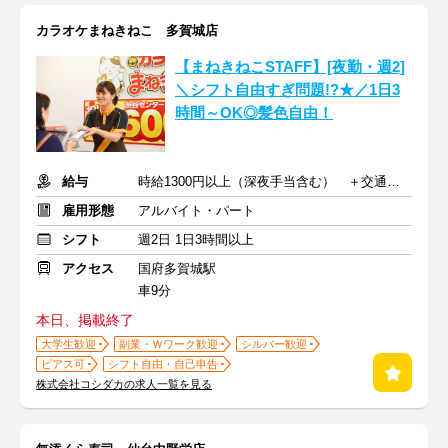
カラオケまねきねこ 多賀城店
【まねきねこSTAFF】[夜勤・週2]
＼シフト自由すぎ問題!?★／1日3
時間～OK◎髪色自由！
給与
時給1300円以上（深夜手当含む） ＋交通費支給
雇用形態
アルバイト・パート
シフト
週2日 1日3時間以上
アクセス
国府多賀城駅
車9分
本日、掲載終了
大学生歓迎
副業・Ｗワーク歓迎
シルバー歓迎
ピアス可
シフト自由・自己申告
株式会社コシダカの求人一覧を見る