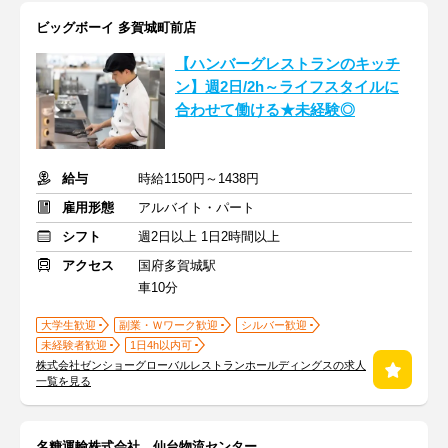
ビッグボーイ 多賀城町前店
【ハンバーグレストランのキッチ
ン】週2日/2h～ライフスタイルに
合わせて働ける★未経験◎
給与
時給1150円～1438円
雇用形態
アルバイト・パート
シフト
週2日以上 1日2時間以上
アクセス
国府多賀城駅
車10分
大学生歓迎
副業・Ｗワーク歓迎
シルバー歓迎
未経験者歓迎
1日4h以内可
株式会社ゼンショーグローバルレストランホールディングスの求人
一覧を見る
名糖運輸株式会社 仙台物流センター