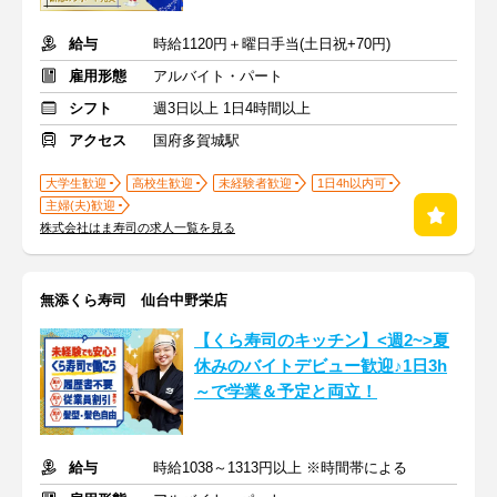
給与
時給1120円＋曜日手当(土日祝+70円)
雇用形態
アルバイト・パート
シフト
週3日以上 1日4時間以上
アクセス
国府多賀城駅
大学生歓迎
高校生歓迎
未経験者歓迎
1日4h以内可
主婦(夫)歓迎
株式会社はま寿司の求人一覧を見る
無添くら寿司 仙台中野栄店
【くら寿司のキッチン】<週2~>夏
休みのバイトデビュー歓迎♪1日3h
～で学業＆予定と両立！
給与
時給1038～1313円以上 ※時間帯による