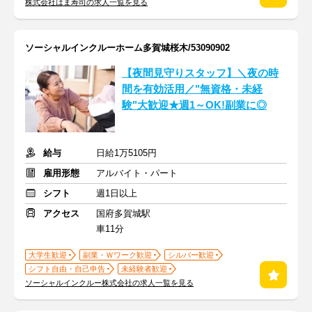
株式会社はま寿司の求人一覧を見る
ソーシャルインクルーホーム多賀城桜木/53090902
【夜間見守りスタッフ】＼夜の時
間を有効活用／"無資格・未経
験"大歓迎★週1～OK!副業に◎
給与
日給1万5105円
雇用形態
アルバイト・パート
シフト
週1日以上
アクセス
国府多賀城駅
車11分
大学生歓迎
副業・Ｗワーク歓迎
シルバー歓迎
シフト自由・自己申告
未経験者歓迎
ソーシャルインクルー株式会社の求人一覧を見る