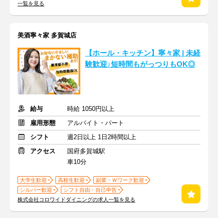
一覧を見る
美酒寧々家 多賀城店
【ホール・キッチン】寧々家 | 未経
験歓迎♪短時間もがっつりもOK◎
給与
時給 1050円以上
雇用形態
アルバイト・パート
シフト
週2日以上 1日2時間以上
アクセス
国府多賀城駅
車10分
大学生歓迎
高校生歓迎
副業・Ｗワーク歓迎
シルバー歓迎
シフト自由・自己申告
株式会社コロワイドダイニングの求人一覧を見る