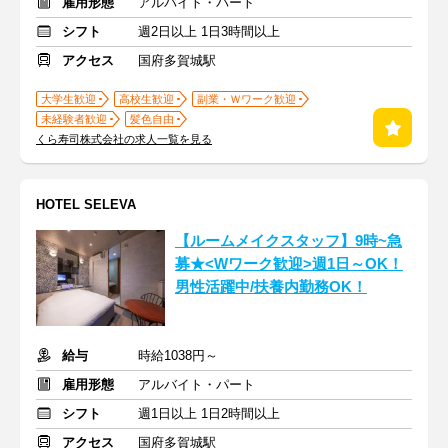
雇用形態
アルバイト・パート
シフト
週2日以上 1日3時間以上
アクセス
国府多賀城駅
大学生歓迎
高校生歓迎
副業・Ｗワーク歓迎
未経験者歓迎
髪色自由
くら寿司株式会社の求人一覧を見る
HOTEL SELEVA
【ルームメイクスタッフ】9時~急
募★<Wワーク歓迎>週1日～OK！
男性活躍中/扶養内勤務OK！
給与
時給1038円～
雇用形態
アルバイト・パート
シフト
週1日以上 1日2時間以上
アクセス
国府多賀城駅