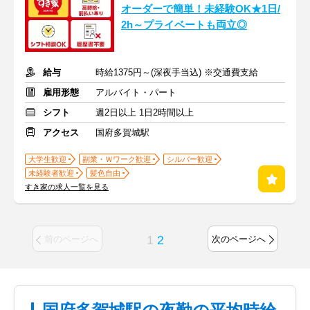
オーダーで簡単！未経験OK★1日/
2h～プライベートも両立◎
給与
時給1375円～(深夜手当込) ※交通費支給
雇用形態
アルバイト・パート
シフト
週2日以上 1日2時間以上
アクセス
国府多賀城駅
大学生歓迎
副業・Ｗワーク歓迎
シルバー歓迎
未経験者歓迎
髪色自由
すき家の求人一覧を見る
1
2
前のページへ
次のページへ