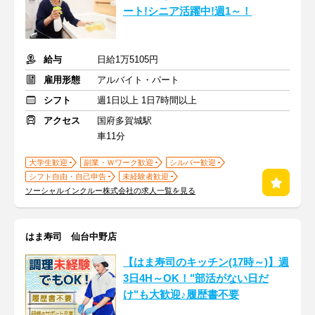
ート!シニア活躍中!週1～！
給与
日給1万5105円
雇用形態
アルバイト・パート
シフト
週1日以上 1日7時間以上
アクセス
国府多賀城駅
車11分
大学生歓迎
副業・Ｗワーク歓迎
シルバー歓迎
シフト自由・自己申告
未経験者歓迎
ソーシャルインクルー株式会社の求人一覧を見る
はま寿司 仙台中野店
【はま寿司のキッチン(17時～)】週
3日4H～OK！"部活がない日だ
け"も大歓迎♪履歴書不要