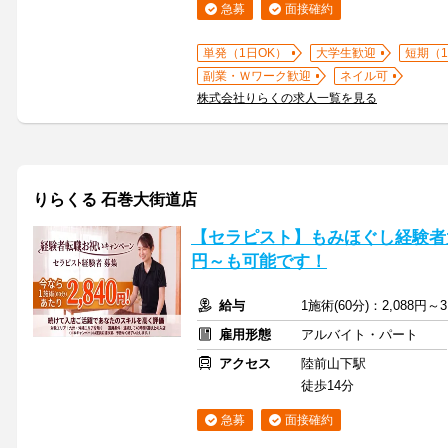
急募
面接確約
単発（1日OK）
大学生歓迎
短期（
副業・Ｗワーク歓迎
ネイル可
株式会社りらくの求人一覧を見る
りらくる 石巻大街道店
【セラピスト】もみほぐし経験者大
円～も可能です！
給与
1施術(60分)：2,088円～3
雇用形態
アルバイト・パート
アクセス
陸前山下駅
徒歩14分
急募
面接確約