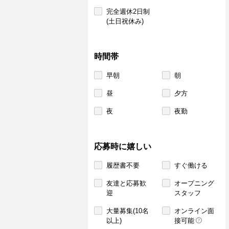
完全週休2日制
(土日祝休み)
時間帯
早朝
朝
昼
夕方
夜
夜勤
応募時に嬉しい
履歴書不要
すぐ働ける
友達と応募歓
オープニング
迎
スタッフ
大量募集(10名
オンライン面
以上)
接可能