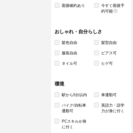
面接確約あり
今すぐ面接予
約可能
おしゃれ・自分らしさ
髪色自由
髪型自由
服装自由
ピアス可
ネイル可
ヒゲ可
環境
駅から5分以内
車通勤可
バイク/自転車
英語力・語学
通勤可
力が身に付く
PCスキルが身
に付く