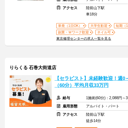
アクセス
陸前山下駅
車18分
単発（1日OK）
大学生歓迎
短期（
副業・Ｗワーク歓迎
ネイル可
東京修理センターの求人一覧を見る
りらくる 石巻大街道店
【セラピスト】未経験歓迎！週0～5
（60分）平均月収33万円
給与
1施術(60分)：2,088円～3
雇用形態
アルバイト・パート
アクセス
陸前山下駅
徒歩14分