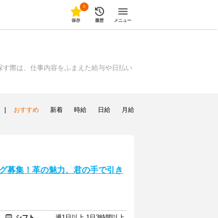
0
保存
履歴
メニュー
探す際は、仕事内容をふまえた給与や日払い
|
おすすめ
新着
時給
日給
月給
グ募集！革の魅力、君の手で引き
シフト
週1日以上 1日3時間以上