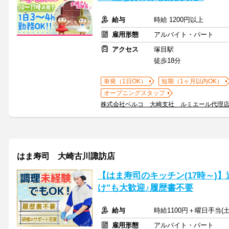
給与
時給 1200円以上
雇用形態
アルバイト・パート
アクセス
塚目駅
徒歩18分
単発（1日OK）
短期（1ヶ月以内OK）
オープニングスタッフ
株式会社ベルコ 大崎支社 ルミエール代理
はま寿司 大崎古川諏訪店
【はま寿司のキッチン(17時～)】
け"も大歓迎♪履歴書不要
給与
時給1100円＋曜日手当(土
雇用形態
アルバイト・パート