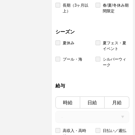
長期（3ヶ月以
春/夏/冬休み期
上）
間限定
シーズン
夏休み
夏フェス・夏
イベント
プール・海
シルバーウィ
ーク
給与
時給
日給
月給
高収入・高時
日払い／週払