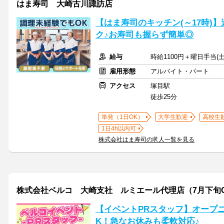
はま寿司 大崎古川諏訪店
【はま寿司のキッチン(～17時)】
ク♪お寿司も握らず簡単◎
給与
時給1100円＋曜日手当(土
雇用形態
アルバイト・パート
アクセス
塚目駅
徒歩25分
単発（1日OK）
大学生歓迎
高校生
1日4h以内可
株式会社はま寿司の求人一覧を見る
株式会社ベルコ 大崎支社 ルミエール代理店（7月下旬O
【イベントPRスタッフ】オープニ
K！急なお休みも柔軟対応♪