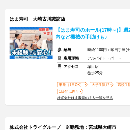
はま寿司 大崎古川諏訪店
【はま寿司のホール(17時～)】週
内など機械の手助けも♪
給与
時給1100円＋曜日手当(土
雇用形態
アルバイト・パート
アクセス
塚目駅
徒歩25分
単発（1日OK）
大学生歓迎
高校生
1日4h以内可
株式会社はま寿司の求人一覧を見る
株式会社トライグループ ※勤務地：宮城県大崎市