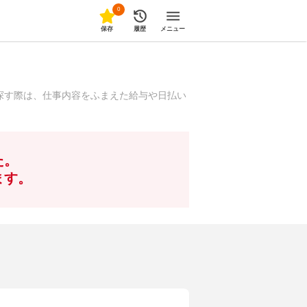
0
保存
履歴
メニュー
探す際は、仕事内容をふまえた給与や日払い
た。
ます。