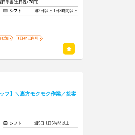
曜日手当(土日祝+70円)
シフト
週2日以上 1日3時間以上
者歓迎
1日4h以内可
ッフ】＼裏方モクモク作業／接客
シフト
週5日 1日5時間以上