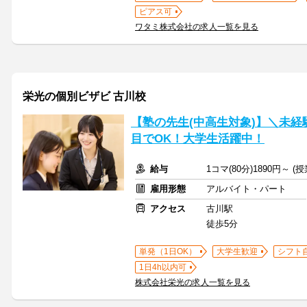
ピアス可
ワタミ株式会社の求人一覧を見る
栄光の個別ビザビ 古川校
【塾の先生(中高生対象)】＼未経
目でOK！大学生活躍中！
給与
1コマ(80分)1890円～ 
雇用形態
アルバイト・パート
アクセス
古川駅
徒歩5分
単発（1日OK）
大学生歓迎
シフト
1日4h以内可
株式会社栄光の求人一覧を見る