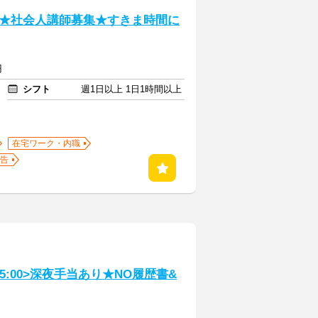
★社会人講師募集★すきま時間に
円
シフト
週1日以上 1日1時間以上
在宅ワーク・内職
告
5:00>深夜手当あり★NO履歴書&