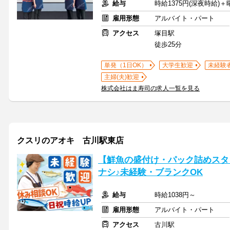
給与
時給1375円(深夜時給)＋
雇用形態
アルバイト・パート
アクセス
塚目駅
徒歩25分
単発（1日OK）
大学生歓迎
未経験
主婦(夫)歓迎
株式会社はま寿司の求人一覧を見る
クスリのアオキ 古川駅東店
【鮮魚の盛付け・パック詰めスタ
ナシ♪未経験・ブランクOK
給与
時給1038円～
雇用形態
アルバイト・パート
アクセス
古川駅