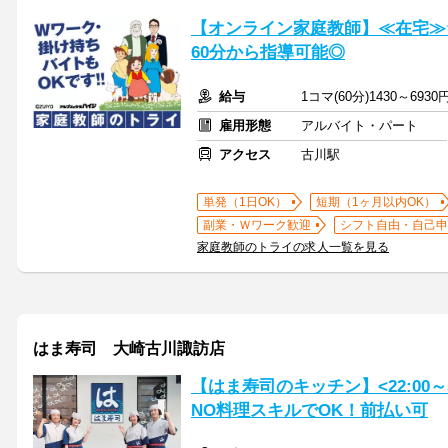
【オンライン家庭教師】≪在宅≫
60分から指導可能◎
給与
1コマ(60分)1430～6930
雇用形態
アルバイト・パート
アクセス
古川駅
単発（1日OK）
短期（1ヶ月以内OK）
副業・Ｗワーク歓迎
シフト自由・自己申
家庭教師のトライの求人一覧を見る
はま寿司 大崎古川諏訪店
【はま寿司のキッチン】<22:00～
NO料理スキルでOK！前払い可