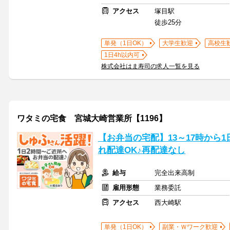
アクセス
塚目駅
徒歩25分
単発（1日OK）
大学生歓迎
高校生
1日4h以内可
株式会社はま寿司の求人一覧を見る
ワタミの宅食 宮城大崎営業所【1196】
【お弁当の宅配】13～17時から
れ配達OK♪再配達なし
給与
完全出来高制
雇用形態
業務委託
アクセス
西大崎駅
単発（1日OK）
副業・Ｗワーク歓迎