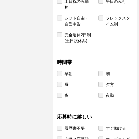
土日祝のみ勤
平日のみ可
務
シフト自由・
フレックスタ
自己申告
イム制
完全週休2日制
(土日祝休み)
時間帯
早朝
朝
昼
夕方
夜
夜勤
応募時に嬉しい
履歴書不要
すぐ働ける