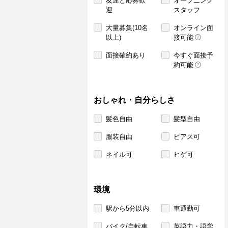
友達と応募歓
オープニング
迎
スタッフ
大量募集(10名
オンライン面
以上)
接可能
面接確約あり
今すぐ面接予
約可能
おしゃれ・自分らしさ
髪色自由
髪型自由
服装自由
ピアス可
ネイル可
ヒゲ可
環境
駅から5分以内
車通勤可
バイク/自転車
英語力・語学