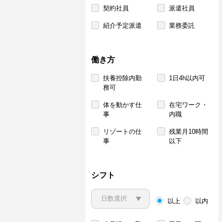
契約社員
派遣社員
紹介予定派遣
業務委託
働き方
扶養控除内勤
1日4h以内可
務可
体を動かす仕
在宅ワーク・
事
内職
リゾートの仕
残業月10時間
事
以下
シフト
以上
以内