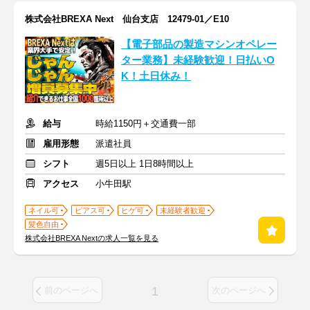
株式会社BREXA Next 仙台支店 12479-01／E10
【電子部品の製造マシンオペレー
ター業務】未経験歓迎！日払いO
K！土日休み！
給与
時給1150円＋交通費一部
雇用形態
派遣社員
シフト
週5日以上 1日8時間以上
アクセス
小牛田駅
ネイル可
ピアス可
ヒゲ可
未経験者歓迎
髪色自由
株式会社BREXA Nextの求人一覧を見る
1
前のページへ
次のページへ