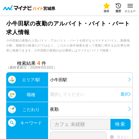
宮城県
保存
履歴
メニュー
小牛田駅の夜勤のアルバイト・バイト・パート
求人情報
小牛田駅の夜勤の人気バイト・アルバイト・パートを探すならマイナビバイト。勤務地
や駅、職種等の検索だけではなく、こだわり条件検索を使って夜勤に関するお仕事を簡
単に検索できます。小牛田駅の夜勤のお仕事探しはマイナビバイトで検索！
4
検索結果
件
（最終更新日：2026年8月10日）
エリア/駅
小牛田駅
選択してください
選択
職種
夜勤
こだわり
キーワード
検索
含まない