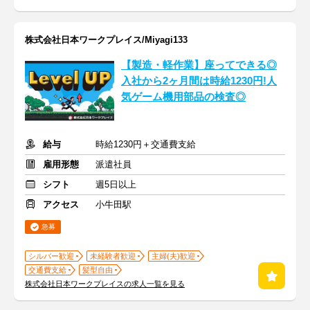
株式会社日本ワークプレイス/Miyagi133
【製造・軽作業】座ってできる◎
入社から2ヶ月間は時給1230円!人
気ゲーム機用部品の検査◎
給与
時給1230円＋交通費支給
雇用形態
派遣社員
シフト
週5日以上
アクセス
小牛田駅
急募
シルバー歓迎
未経験者歓迎
主婦(夫)歓迎
交通費支給
髪型自由
株式会社日本ワークプレイスの求人一覧を見る