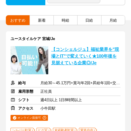
おすすめ
新着
時給
日給
月給
ユースタイルケア 宮城/Je
【コンシェルジュ】福祉業界を"現
場とIT"で変えていく★100年後を
見据えている企業◎/Je
給与
月給30～45.1万円+賞与年2回+昇給年1回+交通費全額
雇用形態
正社員
シフト
週4日以上 1日8時間以上
アクセス
小牛田駅
オンライン面接可
シルバー歓迎
ヒゲ可
未経験者歓迎
髪色自由