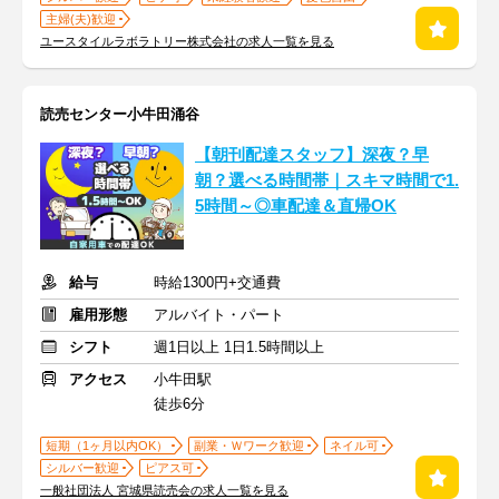
主婦(夫)歓迎
ユースタイルラボラトリー株式会社の求人一覧を見る
読売センター小牛田涌谷
【朝刊配達スタッフ】深夜？早
朝？選べる時間帯｜スキマ時間で1.
5時間～◎車配達＆直帰OK
給与
時給1300円+交通費
雇用形態
アルバイト・パート
シフト
週1日以上 1日1.5時間以上
アクセス
小牛田駅
徒歩6分
短期（1ヶ月以内OK）
副業・Ｗワーク歓迎
ネイル可
シルバー歓迎
ピアス可
一般社団法人 宮城県読売会の求人一覧を見る