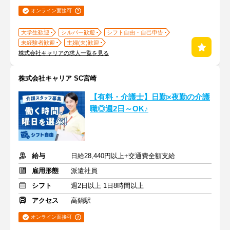
オンライン面接可
大学生歓迎
シルバー歓迎
シフト自由・自己申告
未経験者歓迎
主婦(夫)歓迎
株式会社キャリアの求人一覧を見る
株式会社キャリア SC宮崎
【有料・介護士】日勤×夜勤の介護
職◎週2日～OK♪
給与
日給28,440円以上+交通費全額支給
雇用形態
派遣社員
シフト
週2日以上 1日8時間以上
アクセス
高鍋駅
オンライン面接可