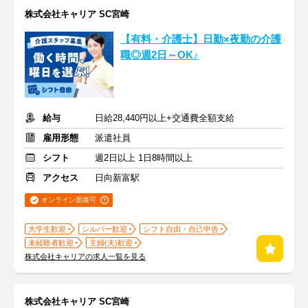
株式会社キャリア SC宮崎
【有料・介護士】日勤×夜勤の介護
職◎週2日～OK♪
給与
日給28,440円以上+交通費全額支給
雇用形態
派遣社員
シフト
週2日以上 1日8時間以上
アクセス
日向新富駅
オンライン面接可
大学生歓迎
シルバー歓迎
シフト自由・自己申告
未経験者歓迎
主婦(夫)歓迎
株式会社キャリアの求人一覧を見る
株式会社キャリア SC宮崎