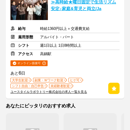
≫高時給★曜日固定で生活リズム
安定♪家庭&育児と両立/Ja
給与
時給1360円以上＋交通費支給
雇用形態
アルバイト・パート
シフト
週1日以上 1日8時間以上
アクセス
高鍋駅
オンライン面接可
6
あと
日
大学生歓迎
副業・Ｗワーク歓迎
ヒゲ可
シフト自由・自己申告
未経験者歓迎
ユースタイルラボラトリー株式会社の求人一覧を見る
あなたにピッタリのおすすめ求人