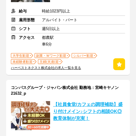
給与
時給1023円以上
雇用形態
アルバイト・パート
シフト
週5日以上
アクセス
都農駅
車6分
大学生歓迎
副業・Ｗワーク歓迎
シルバー歓迎
未経験者歓迎
主婦(夫)歓迎
ハーベストネクスト株式会社の求人一覧を見る
コンパスグループ・ジャパン株式会社 勤務地：宮崎キヤノン
21632_p
【社員食堂/カフェの調理補助】盛
り付けメイン♪シフトの相談OK◎
教育体制が充実！