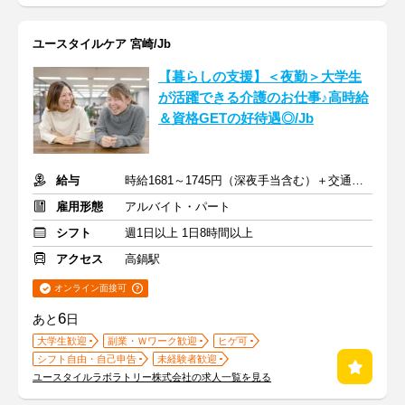
ユースタイルケア 宮崎/Jb
【暮らしの支援】＜夜勤＞大学生
が活躍できる介護のお仕事♪高時給
＆資格GETの好待遇◎/Jb
給与
時給1681～1745円（深夜手当含む）＋交通費支給
雇用形態
アルバイト・パート
シフト
週1日以上 1日8時間以上
アクセス
高鍋駅
オンライン面接可
6
あと
日
大学生歓迎
副業・Ｗワーク歓迎
ヒゲ可
シフト自由・自己申告
未経験者歓迎
ユースタイルラボラトリー株式会社の求人一覧を見る