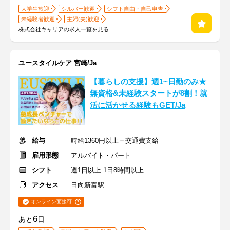
大学生歓迎
シルバー歓迎
シフト自由・自己申告
未経験者歓迎
主婦(夫)歓迎
株式会社キャリアの求人一覧を見る
ユースタイルケア 宮崎/Ja
【暮らしの支援】週1~日勤のみ★
無資格&未経験スタートが8割！就
活に活かせる経験もGET/Ja
給与
時給1360円以上＋交通費支給
雇用形態
アルバイト・パート
シフト
週1日以上 1日8時間以上
アクセス
日向新富駅
オンライン面接可
6
あと
日