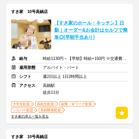
すき家 10号高鍋店
【すき家のホール・キッチン】日
勤｜オーダー&お会計はセルフで簡
単◎[早朝手当あり]
給与
時給1130円～【早朝】時給+150円 ※交通費支給
雇用形態
アルバイト・パート
シフト
週2日以上 1日2時間以上
アクセス
高鍋駅
徒歩11分
大学生歓迎
高校生歓迎
副業・Ｗワーク歓迎
シルバー歓迎
未経験者歓迎
すき家の求人一覧を見る
すき家 10号高鍋店