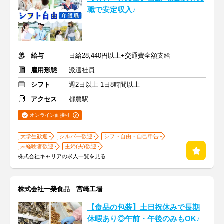
職で安定収入♪
給与
日給28,440円以上+交通費全額支給
雇用形態
派遣社員
シフト
週2日以上 1日8時間以上
アクセス
都農駅
オンライン面接可
大学生歓迎
シルバー歓迎
シフト自由・自己申告
未経験者歓迎
主婦(夫)歓迎
株式会社キャリアの求人一覧を見る
株式会社一榮食品 宮崎工場
【食品の包装】土日祝休みで長期
休暇あり◎午前・午後のみもOK♪