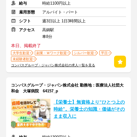
給与
時給1100円以上
雇用形態
アルバイト・パート
シフト
週3日以上 1日3時間以上
アクセス
高鍋駅
車8分
本日、掲載終了
大学生歓迎
副業・Ｗワーク歓迎
シルバー歓迎
平日
未経験者歓迎
コンパスグループ・ジャパン株式会社の求人一覧を見る
コンパスグループ・ジャパン株式会社 勤務地：医療法人社団大
和会 大塚病院 64157_p
【栄養士】無資格より“ひとつ上の
時給”。栄養士の知識・価値がその
まま収入に