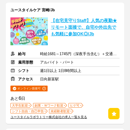
ユースタイルケア 宮崎/Jb
【在宅見守りStaff】人気の夜勤★
リモート面接で、自宅や外出先で
も気軽に参加OK◎/Jb
給与
時給1681～1745円（深夜手当含む）＋交通費支給
雇用形態
アルバイト・パート
シフト
週1日以上 1日8時間以上
アクセス
日向新富駅
オンライン面接可
6
あと
日
大学生歓迎
副業・Ｗワーク歓迎
ヒゲ可
シフト自由・自己申告
未経験者歓迎
ユースタイルラボラトリー株式会社の求人一覧を見る