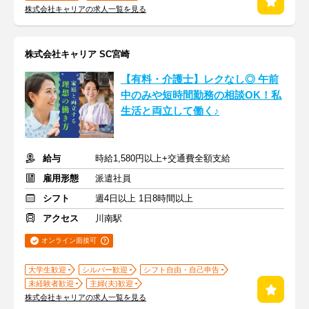
株式会社キャリアの求人一覧を見る
株式会社キャリア SC宮崎
【有料・介護士】レクなし◎ 午前
中のみや短時間勤務の相談OK！私
生活と両立して働く♪
給与
時給1,580円以上+交通費全額支給
雇用形態
派遣社員
シフト
週4日以上 1日8時間以上
アクセス
川南駅
オンライン面接可
大学生歓迎
シルバー歓迎
シフト自由・自己申告
未経験者歓迎
主婦(夫)歓迎
株式会社キャリアの求人一覧を見る