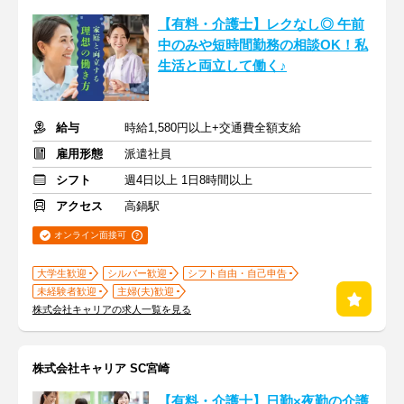
【有料・介護士】レクなし◎ 午前
中のみや短時間勤務の相談OK！私
生活と両立して働く♪
給与
時給1,580円以上+交通費全額支給
雇用形態
派遣社員
シフト
週4日以上 1日8時間以上
アクセス
高鍋駅
オンライン面接可
大学生歓迎
シルバー歓迎
シフト自由・自己申告
未経験者歓迎
主婦(夫)歓迎
株式会社キャリアの求人一覧を見る
株式会社キャリア SC宮崎
【有料・介護士】日勤×夜勤の介護