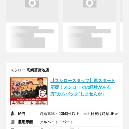
スシロー 高鍋菖蒲池店
【スシロースタッフ】再スタート
応援！スシローでの経験がある
方"カムバック"しませんか♪
給与
時給1080～1350円 以上 ≪土日祝は時給UP≫
雇用形態
アルバイト・パート