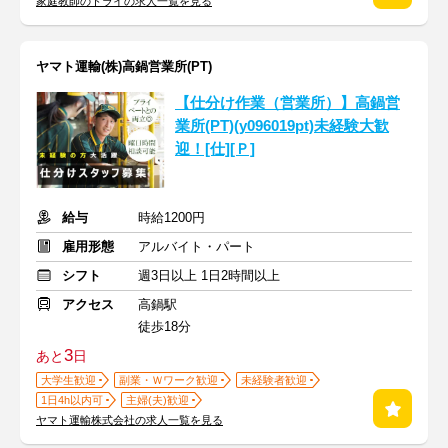
家庭教師のトライの求人一覧を見る
ヤマト運輸(株)高鍋営業所(PT)
【仕分け作業（営業所）】高鍋営
業所(PT)(y096019pt)未経験大歓
迎！[仕][Ｐ]
給与
時給1200円
雇用形態
アルバイト・パート
シフト
週3日以上 1日2時間以上
アクセス
高鍋駅
徒歩18分
3
あと
日
大学生歓迎
副業・Ｗワーク歓迎
未経験者歓迎
1日4h以内可
主婦(夫)歓迎
ヤマト運輸株式会社の求人一覧を見る