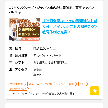
コンパスグループ・ジャパン株式会社 勤務地：宮崎キヤノン
21632_p
【社員食堂/カフェの調理補助】盛
り付けメイン♪シフトの相談OK◎
教育体制が充実！
給与
時給1100円以上
雇用形態
アルバイト・パート
シフト
週3日以上 1日3時間以上
アクセス
高鍋駅
車8分
大学生歓迎
副業・Ｗワーク歓迎
シルバー歓迎
平日
未経験者歓迎
コンパスグループ・ジャパン株式会社の求人一覧を見る