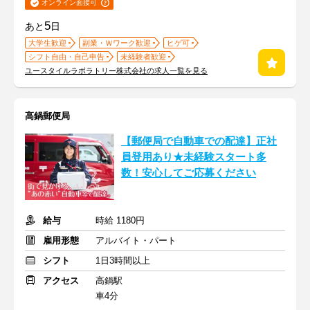
オンライン面接可
5
あと
日
大学生歓迎
副業・Ｗワーク歓迎
ヒゲ可
シフト自由・自己申告
未経験者歓迎
ユースタイルラボラトリー株式会社の求人一覧を見る
高鍋郵便局
【郵便局で自動車での配達】正社
員登用あり★未経験スタート多
数！安心してご応募ください
給与
時給 1180円
雇用形態
アルバイト・パート
シフト
1日3時間以上
アクセス
高鍋駅
車4分