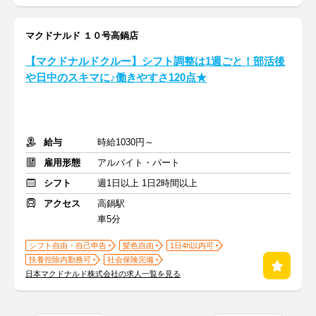
マクドナルド １０号高鍋店
【マクドナルドクルー】シフト調整は1週ごと！部活後
や日中のスキマに♪働きやすさ120点★
給与
時給1030円～
雇用形態
アルバイト・パート
シフト
週1日以上 1日2時間以上
アクセス
高鍋駅
車5分
シフト自由・自己申告
髪色自由
1日4h以内可
扶養控除内勤務可
社会保険完備
日本マクドナルド株式会社の求人一覧を見る