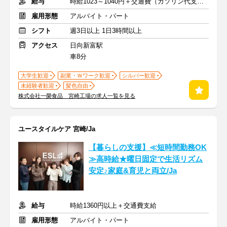
給与
時給1023～1040円＋交通費（ガソリン代支給）
雇用形態
アルバイト・パート
シフト
週3日以上 1日3時間以上
アクセス
日向新富駅
車8分
大学生歓迎
副業・Ｗワーク歓迎
シルバー歓迎
未経験者歓迎
髪色自由
株式会社一榮食品 宮崎工場の求人一覧を見る
ユースタイルケア 宮崎/Ja
【暮らしの支援】≪短時間勤務OK
≫高時給★曜日固定で生活リズム
安定♪家庭&育児と両立/Ja
給与
時給1360円以上＋交通費支給
雇用形態
アルバイト・パート