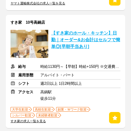
ヤマト運輸株式会社の求人一覧を見る
すき家 10号高鍋店
【すき家のホール・キッチン】日
勤｜オーダー&お会計はセルフで簡
単◎[早朝手当あり]
給与
時給1130円～【早朝】時給+150円 ※交通費支給
雇用形態
アルバイト・パート
シフト
週2日以上 1日2時間以上
アクセス
高鍋駅
徒歩11分
大学生歓迎
高校生歓迎
副業・Ｗワーク歓迎
シルバー歓迎
未経験者歓迎
すき家の求人一覧を見る