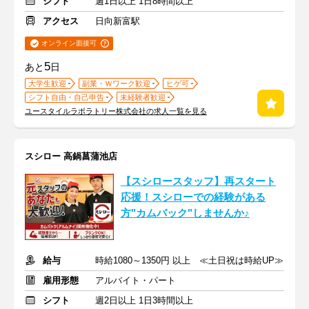
シフト
週1日以上 1日8時間以上
アクセス
日向新富駅
オンライン面接可
5
あと
日
大学生歓迎
副業・Ｗワーク歓迎
ヒゲ可
シフト自由・自己申告
未経験者歓迎
ユースタイルラボラトリー株式会社の求人一覧を見る
スシロー 高鍋菖蒲池店
【スシロースタッフ】再スタート
応援！スシローでの経験がある
方"カムバック"しませんか♪
給与
時給1080～1350円 以上 ≪土日祝は時給UP≫
雇用形態
アルバイト・パート
シフト
週2日以上 1日3時間以上