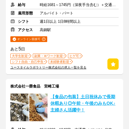
給与
時給1681～1745円（深夜手当含む）＋交通費支給
雇用形態
アルバイト・パート
シフト
週1日以上 1日8時間以上
アクセス
高鍋駅
オンライン面接可
5
あと
日
大学生歓迎
副業・Ｗワーク歓迎
ヒゲ可
シフト自由・自己申告
未経験者歓迎
ユースタイルラボラトリー株式会社の求人一覧を見る
株式会社一榮食品 宮崎工場
【食品の包装】土日祝休みで長期
休暇あり◎午前・午後のみもOK♪
主婦さん活躍中！