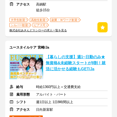
アクセス
高鍋駅
徒歩15分
大学生歓迎
高校生歓迎
副業・Ｗワーク歓迎
シルバー歓迎
ピアス可
株式会社あきんどスシローの求人一覧を見る
ユースタイルケア 宮崎/Ja
【暮らしの支援】週1~日勤のみ★
無資格&未経験スタートが8割！就
活に活かせる経験もGET/Ja
給与
時給1360円以上＋交通費支給
雇用形態
アルバイト・パート
シフト
週1日以上 1日8時間以上
アクセス
日向新富駅