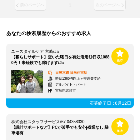
1
前のページへ
次のページへ
あなたの検索履歴からのおすすめ求人
ユースタイルケア 宮崎/Ja
【暮らしサポート】空いた曜日を有効活用◎日収1088
0円！未経験でも稼げます/Ja
日豊本線
日向住吉駅
時給1360円以上＋交通費支給
アルバイト・パート
宮崎県宮崎市
応募終了日：
8月12日
株式会社スタッフサービス/67-04358330
【設計サポートなど】PCが苦手でも安心|残業なし|駐
車場有