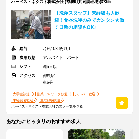
ハーベストネクスト株式会社 (都農町共同調理場)(3735)
【洗浄スタッフ】未経験も大歓
迎！食器洗浄のみでカンタン★働
く日数の相談もOK♪
給与
時給1023円以上
雇用形態
アルバイト・パート
シフト
週5日以上
アクセス
都農駅
車6分
大学生歓迎
副業・Ｗワーク歓迎
シルバー歓迎
未経験者歓迎
主婦(夫)歓迎
ハーベストネクスト株式会社の求人一覧を見る
あなたにピッタリのおすすめ求人