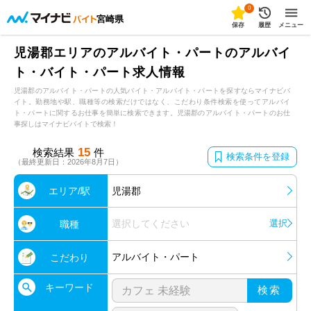
0
宮崎県
保存
履歴
メニュー
児湯郡エリアのアルバイト・パートのアルバイ
ト・バイト・パート求人情報
児湯郡のアルバイト・パートの人気バイト・アルバイト・パートを探すならマイナビバ
イト。勤務地や駅、職種等の検索だけではなく、こだわり条件検索を使ってアルバイ
ト・パートに関するお仕事を簡単に検索できます。児湯郡のアルバイト・パートのお仕
事探しはマイナビバイトで検索！
15
検索結果
件
検索条件を登録
（最終更新日：2026年8月7日）
エリア/駅
児湯郡
選択してください
選択
職種
アルバイト・パート
こだわり
キーワード
検索