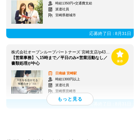
時給1350円+交通費支給
派遣社員
宮崎県都城市
応募終了日：
8月31日
株式会社オープンループパートナーズ 宮崎支店/p43260702501
【営業事務】＼15時まで／平日のみ×営業活動なし／
書類処理が中心
日南線
宮崎駅
時給1300円以上
派遣社員
宮崎県宮崎市
応募終了日：
8月31日