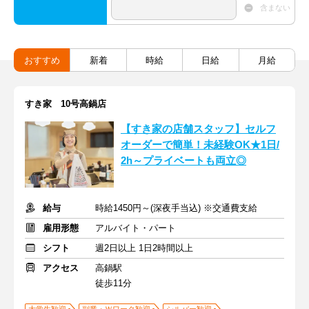
含まない
おすすめ
新着
時給
日給
月給
すき家 10号高鍋店
【すき家の店舗スタッフ】セルフ
オーダーで簡単！未経験OK★1日/
2h～プライベートも両立◎
給与
時給1450円～(深夜手当込) ※交通費支給
雇用形態
アルバイト・パート
シフト
週2日以上 1日2時間以上
アクセス
高鍋駅
徒歩11分