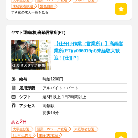
大学生歓迎
副業・Ｗワーク歓迎
シルバー歓迎
未経験者歓迎
髪色自由
すき家の求人一覧を見る
ヤマト運輸(株)高鍋営業所(PT)
【仕分け作業（営業所）】高鍋営
業所(PT)(y096019pt)未経験大歓
迎！[仕][Ｐ]
給与
時給1200円
雇用形態
アルバイト・パート
シフト
週3日以上 1日2時間以上
アクセス
高鍋駅
徒歩18分
2
あと
日
大学生歓迎
副業・Ｗワーク歓迎
未経験者歓迎
1日4h以内可
主婦(夫)歓迎