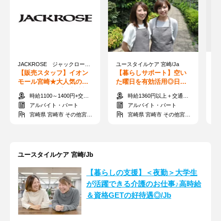
JACKROSE ジャックローズ イオンモール宮崎店
ユースタイルケア 宮崎/Ja
【販売スタッフ】イオン
【暮らしサポート】空い
【
モール宮崎★大人気のセ
た曜日を有効活用◎日収1
h
レクトショップが宮崎初
0880円！未経験でも稼げ
日
時給1100～1400円+交通費全額支給
時給1360円以上＋交通費支給
上陸
ます/Ja
業
アルバイト・パート
アルバイト・パート
宮崎県 宮崎市 その他宮崎市
宮崎県 宮崎市 その他宮崎市
ユースタイルケア 宮崎/Jb
【暮らしの支援】＜夜勤＞大学生
が活躍できる介護のお仕事♪高時給
＆資格GETの好待遇◎/Jb