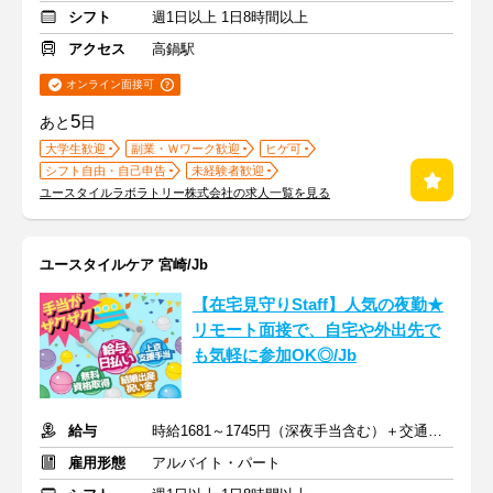
シフト
週1日以上 1日8時間以上
アクセス
高鍋駅
オンライン面接可
5
あと
日
大学生歓迎
副業・Ｗワーク歓迎
ヒゲ可
シフト自由・自己申告
未経験者歓迎
ユースタイルラボラトリー株式会社の求人一覧を見る
ユースタイルケア 宮崎/Jb
【在宅見守りStaff】人気の夜勤★
リモート面接で、自宅や外出先で
も気軽に参加OK◎/Jb
給与
時給1681～1745円（深夜手当含む）＋交通費支給
雇用形態
アルバイト・パート