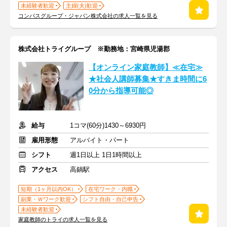
未経験者歓迎
主婦(夫)歓迎
コンパスグループ・ジャパン株式会社の求人一覧を見る
株式会社トライグループ ※勤務地：宮崎県児湯郡
【オンライン家庭教師】≪在宅≫
★社会人講師募集★すきま時間に6
0分から指導可能◎
給与
1コマ(60分)1430～6930円
雇用形態
アルバイト・パート
シフト
週1日以上 1日1時間以上
アクセス
高鍋駅
短期（1ヶ月以内OK）
在宅ワーク・内職
副業・Ｗワーク歓迎
シフト自由・自己申告
未経験者歓迎
家庭教師のトライの求人一覧を見る