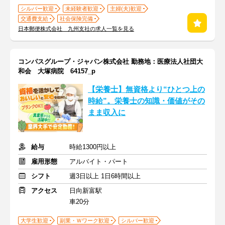
シルバー歓迎
未経験者歓迎
主婦(夫)歓迎
交通費支給
社会保険完備
日本郵便株式会社 九州支社の求人一覧を見る
コンパスグループ・ジャパン株式会社 勤務地：医療法人社団大
和会 大塚病院 64157_p
【栄養士】無資格より“ひとつ上の
時給”。栄養士の知識・価値がその
まま収入に
給与
時給1300円以上
雇用形態
アルバイト・パート
シフト
週3日以上 1日6時間以上
アクセス
日向新富駅
車20分
大学生歓迎
副業・Ｗワーク歓迎
シルバー歓迎