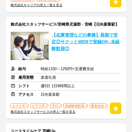
株式会社キャリアの求人一覧を見る
株式会社スタッフサービス/宮崎県児湯郡・宮崎【日向新富駅】
【在庫管理などの事務】長期で安
定◎サクッとWEBで登録OK♪未経
験歓迎◎
給与
時給1150～1250円+交通費支給
雇用形態
派遣社員
シフト
週5日 1日6時間以上
アクセス
日向新富駅
ネイル可
ピアス可
平日
未経験者歓迎
髪色自由
株式会社スタッフサービスの求人一覧を見る
ユースタイルケア 宮崎/Je