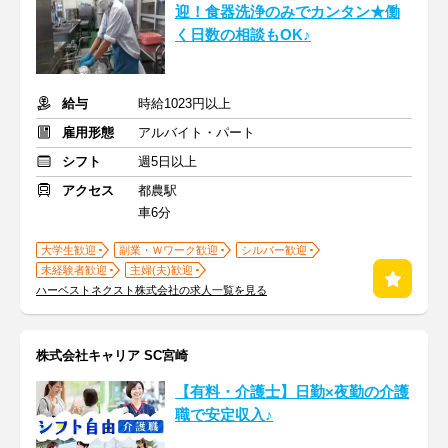
迎！食器洗浄のみでカンタン★働
く日数の相談もOK♪
給与
時給1023円以上
雇用形態
アルバイト・パート
シフト
週5日以上
アクセス
都農駅
車6分
大学生歓迎
副業・Ｗワーク歓迎
シルバー歓迎
未経験者歓迎
主婦(夫)歓迎
ハーベストネクスト株式会社の求人一覧を見る
株式会社キャリア SC宮崎
【有料・介護士】日勤×夜勤の介護
職で安定収入♪