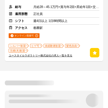
給与
月給28～45.1万円+賞与年2回+昇給年1回+交通費全額
雇用形態
正社員
シフト
週4日以上 1日8時間以上
アクセス
都農駅
オンライン面接可
シルバー歓迎
ヒゲ可
未経験者歓迎
髪色自由
主婦(夫)歓迎
ユースタイルラボラトリー株式会社の求人一覧を見る