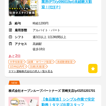
業所(PT)(y096019pt)未経験大歓
迎！[仕][Ｐ]
給与
時給1200円
雇用形態
アルバイト・パート
シフト
週3日以上 1日2時間以上
アクセス
高鍋駅
徒歩18分
2
あと
日
大学生歓迎
副業・Ｗワーク歓迎
未経験者歓迎
1日4h以内可
主婦(夫)歓迎
ヤマト運輸株式会社の求人一覧を見る
NEW
株式会社オープンループパートナーズ 宮崎支店/p43251201701
【食品製造】シンプル作業で安定
勤務！タマゴ出荷スタッフ