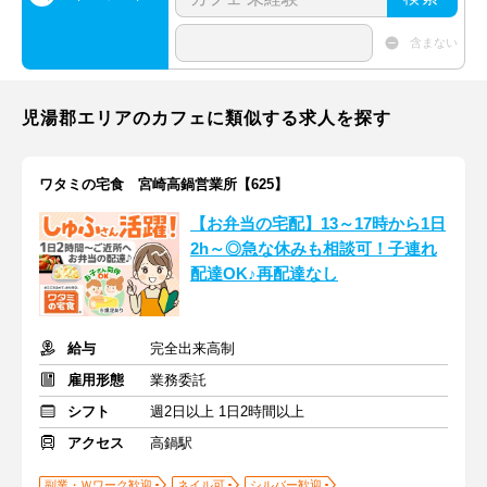
含まない
児湯郡エリアのカフェに類似する求人を探す
ワタミの宅食 宮崎高鍋営業所【625】
【お弁当の宅配】13～17時から1日
2h～◎急な休みも相談可！子連れ
配達OK♪再配達なし
給与
完全出来高制
雇用形態
業務委託
シフト
週2日以上 1日2時間以上
アクセス
高鍋駅
副業・Ｗワーク歓迎
ネイル可
シルバー歓迎