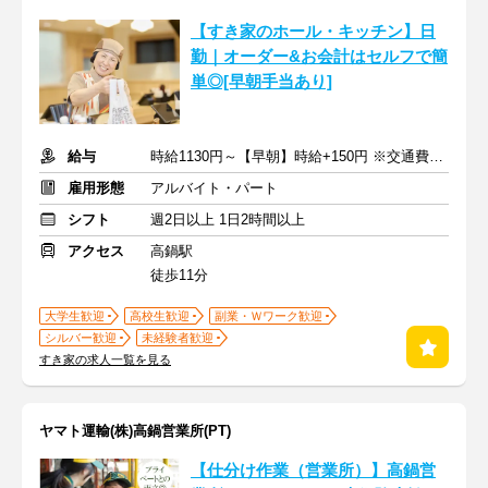
【すき家のホール・キッチン】日
勤｜オーダー&お会計はセルフで簡
単◎[早朝手当あり]
給与
時給1130円～【早朝】時給+150円 ※交通費支給
雇用形態
アルバイト・パート
シフト
週2日以上 1日2時間以上
アクセス
高鍋駅
徒歩11分
大学生歓迎
高校生歓迎
副業・Ｗワーク歓迎
シルバー歓迎
未経験者歓迎
すき家の求人一覧を見る
ヤマト運輸(株)高鍋営業所(PT)
【仕分け作業（営業所）】高鍋営