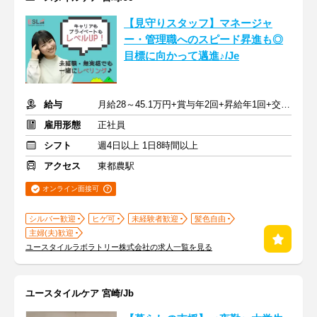
【見守りスタッフ】マネージャ
ー・管理職へのスピード昇進も◎
目標に向かって邁進♪/Je
給与
月給28～45.1万円+賞与年2回+昇給年1回+交通費全額
雇用形態
正社員
シフト
週4日以上 1日8時間以上
アクセス
東都農駅
オンライン面接可
シルバー歓迎
ヒゲ可
未経験者歓迎
髪色自由
主婦(夫)歓迎
ユースタイルラボラトリー株式会社の求人一覧を見る
ユースタイルケア 宮崎/Jb