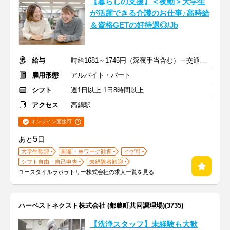
【暮らしの支援】＜夜勤＞大学生
が活躍できる介護のお仕事♪高時給
＆資格GETの好待遇◎/Jb
給与
時給1681～1745円（深夜手当含む）＋交通費支給
雇用形態
アルバイト・パート
シフト
週1日以上 1日8時間以上
アクセス
高鍋駅
オンライン面接可
5
あと
日
大学生歓迎
副業・Ｗワーク歓迎
ヒゲ可
シフト自由・自己申告
未経験者歓迎
ユースタイルラボラトリー株式会社の求人一覧を見る
ハーベストネクスト株式会社 (都農町共同調理場)(3735)
【洗浄スタッフ】未経験も大歓