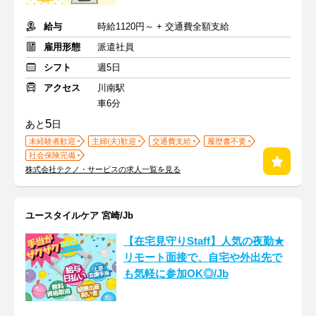
給与
時給1120円～ + 交通費全額支給
雇用形態
派遣社員
シフト
週5日
アクセス
川南駅
車6分
5
あと
日
未経験者歓迎
主婦(夫)歓迎
交通費支給
履歴書不要
社会保険完備
株式会社テクノ・サービスの求人一覧を見る
ユースタイルケア 宮崎/Jb
【在宅見守りStaff】人気の夜勤★
リモート面接で、自宅や外出先で
も気軽に参加OK◎/Jb