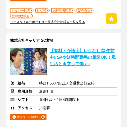
シルバー歓迎
ヒゲ可
未経験者歓迎
髪色自由
主婦(夫)歓迎
ユースタイルラボラトリー株式会社の求人一覧を見る
株式会社キャリア SC宮崎
【有料・介護士】レクなし◎ 午前
中のみや短時間勤務の相談OK！私
生活と両立して働く♪
給与
時給1,580円以上+交通費全額支給
雇用形態
派遣社員
シフト
週4日以上 1日8時間以上
アクセス
川南駅
オンライン面接可