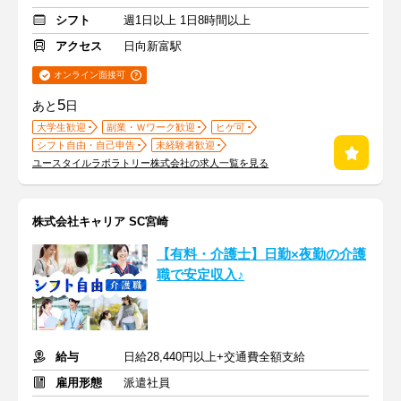
シフト
週1日以上 1日8時間以上
アクセス
日向新富駅
オンライン面接可
5
あと
日
大学生歓迎
副業・Ｗワーク歓迎
ヒゲ可
シフト自由・自己申告
未経験者歓迎
ユースタイルラボラトリー株式会社の求人一覧を見る
株式会社キャリア SC宮崎
【有料・介護士】日勤×夜勤の介護
職で安定収入♪
給与
日給28,440円以上+交通費全額支給
雇用形態
派遣社員