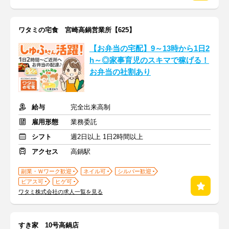
ワタミの宅食 宮崎高鍋営業所【625】
【お弁当の宅配】9～13時から1日2
h～◎家事育児のスキマで稼げる！
お弁当の社割あり
給与
完全出来高制
雇用形態
業務委託
シフト
週2日以上 1日2時間以上
アクセス
高鍋駅
副業・Ｗワーク歓迎
ネイル可
シルバー歓迎
ピアス可
ヒゲ可
ワタミ株式会社の求人一覧を見る
すき家 10号高鍋店