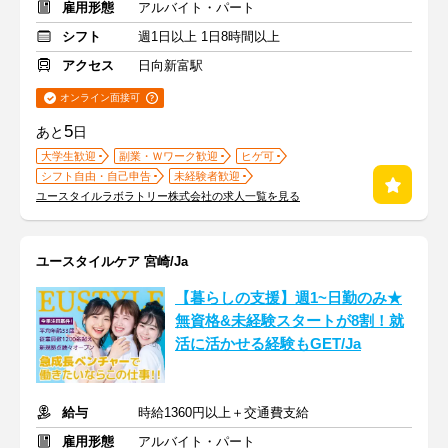
雇用形態
アルバイト・パート
シフト
週1日以上 1日8時間以上
アクセス
日向新富駅
オンライン面接可
5
あと
日
大学生歓迎
副業・Ｗワーク歓迎
ヒゲ可
シフト自由・自己申告
未経験者歓迎
ユースタイルラボラトリー株式会社の求人一覧を見る
ユースタイルケア 宮崎/Ja
【暮らしの支援】週1~日勤のみ★
無資格&未経験スタートが8割！就
活に活かせる経験もGET/Ja
給与
時給1360円以上＋交通費支給
雇用形態
アルバイト・パート