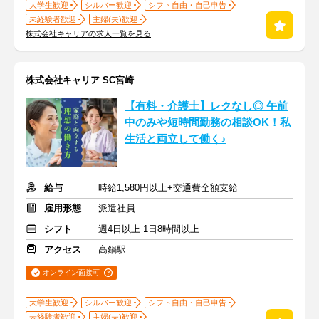
大学生歓迎
シルバー歓迎
シフト自由・自己申告
未経験者歓迎
主婦(夫)歓迎
株式会社キャリアの求人一覧を見る
株式会社キャリア SC宮崎
【有料・介護士】レクなし◎ 午前
中のみや短時間勤務の相談OK！私
生活と両立して働く♪
給与
時給1,580円以上+交通費全額支給
雇用形態
派遣社員
シフト
週4日以上 1日8時間以上
アクセス
高鍋駅
オンライン面接可
大学生歓迎
シルバー歓迎
シフト自由・自己申告
未経験者歓迎
主婦(夫)歓迎