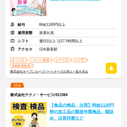
給与
時給1100円以上
雇用形態
派遣社員
シフト
週5日以上 1日7.5時間以上
アクセス
日向新富駅
ネイル可
シルバー歓迎
ピアス可
ヒゲ可
未経験者歓迎
株式会社オープンループパートナーズの求人一覧を見る
NEW
株式会社テクノ・サービス/913384
【食品の検品・出荷】時給1120円
卵の加工品の製造作業検品、箱詰
め、出荷作業など