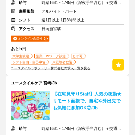
給与
時給1681～1745円（深夜手当含む）＋交通費支給
雇用形態
アルバイト・パート
シフト
週1日以上 1日8時間以上
アクセス
日向新富駅
オンライン面接可
5
あと
日
大学生歓迎
副業・Ｗワーク歓迎
ヒゲ可
シフト自由・自己申告
未経験者歓迎
ユースタイルラボラトリー株式会社の求人一覧を見る
ユースタイルケア 宮崎/Jb
【在宅見守りStaff】人気の夜勤★
リモート面接で、自宅や外出先で
も気軽に参加OK◎/Jb
給与
時給1681～1745円（深夜手当含む）＋交通費支給