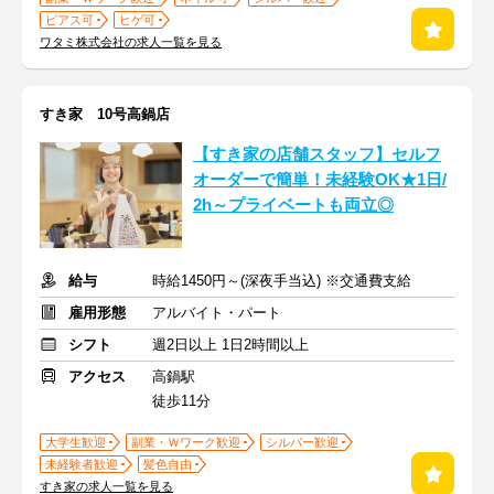
ピアス可
ヒゲ可
ワタミ株式会社の求人一覧を見る
すき家 10号高鍋店
【すき家の店舗スタッフ】セルフ
オーダーで簡単！未経験OK★1日/
2h～プライベートも両立◎
給与
時給1450円～(深夜手当込) ※交通費支給
雇用形態
アルバイト・パート
シフト
週2日以上 1日2時間以上
アクセス
高鍋駅
徒歩11分
大学生歓迎
副業・Ｗワーク歓迎
シルバー歓迎
未経験者歓迎
髪色自由
すき家の求人一覧を見る