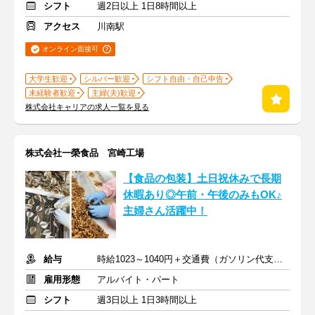
シフト
週2日以上 1日8時間以上
アクセス
川南駅
オンライン面接可
大学生歓迎
シルバー歓迎
シフト自由・自己申告
未経験者歓迎
主婦(夫)歓迎
株式会社キャリアの求人一覧を見る
株式会社一榮食品 宮崎工場
【食品の包装】土日祝休みで長期
休暇あり◎午前・午後のみもOK♪
主婦さん活躍中！
給与
時給1023～1040円＋交通費（ガソリン代支給）
雇用形態
アルバイト・パート
シフト
週3日以上 1日3時間以上