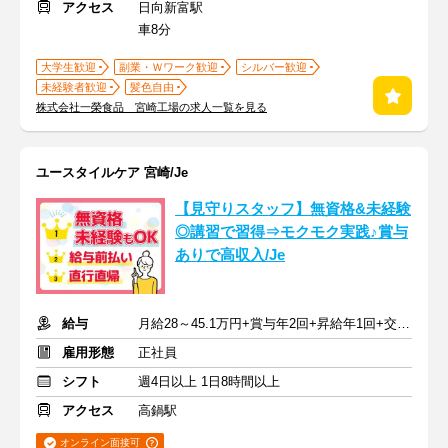
アクセス
日向新富駅
車8分
大学生歓迎
副業・Ｗワーク歓迎
シルバー歓迎
未経験者歓迎
髪色自由
株式会社一榮食品 宮崎工場の求人一覧を見る
ユースタイルケア 宮崎/Je
【見守りスタッフ】無資格&未経験
◎講習で習得⇒モクモク実践♪賞与
ありで高収入/Je
給与
月給28～45.1万円+賞与年2回+昇給年1回+交通費全額
雇用形態
正社員
シフト
週4日以上 1日8時間以上
アクセス
高鍋駅
オンライン面接可