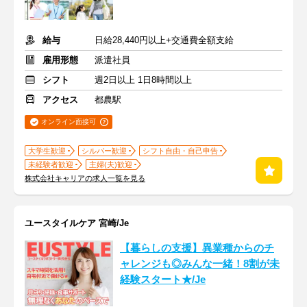
給与
日給28,440円以上+交通費全額支給
雇用形態
派遣社員
シフト
週2日以上 1日8時間以上
アクセス
都農駅
オンライン面接可
大学生歓迎
シルバー歓迎
シフト自由・自己申告
未経験者歓迎
主婦(夫)歓迎
株式会社キャリアの求人一覧を見る
ユースタイルケア 宮崎/Je
【暮らしの支援】異業種からのチ
ャレンジも◎みんな一緒！8割が未
経験スタート★/Je