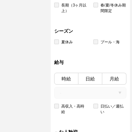
長期（3ヶ月以
春/夏/冬休み期
上）
間限定
シーズン
夏休み
プール・海
給与
時給
日給
月給
高収入・高時
日払い／週払
給
い