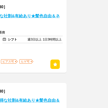
30］
な社割&有給あり★髪色自由＆ネ
交通費
シフト
週3日以上 1日3時間以上
ピアス可
ヒゲ可
30］
得な社割&有給あり★髪色自由＆