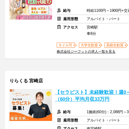
給与
時給1100円～1900円+
雇用形態
アルバイト・パート
アクセス
宮崎駅
車8分
ネイル可
大学生歓迎
高校生歓迎
株式会社ジーフットの求人一覧を見る
りらくる 宮崎店
【セラピスト】未経験歓迎！週0～5
（60分）平均月収33万円
給与
1施術(60分)：2,088円～3
雇用形態
アルバイト・パート
アクセス
南宮崎駅