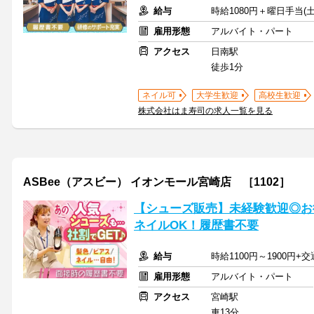
給与
時給1080円＋曜日手当(土
雇用形態
アルバイト・パート
アクセス
日南駅
徒歩1分
ネイル可
大学生歓迎
高校生歓迎
株式会社はま寿司の求人一覧を見る
ASBee（アスビー） イオンモール宮崎店 ［1102］
【シューズ販売】未経験歓迎◎お
ネイルOK！履歴書不要
給与
時給1100円～1900円
雇用形態
アルバイト・パート
アクセス
宮崎駅
車13分