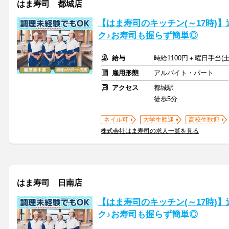
はま寿司 都城店
【はま寿司のキッチン(～17時)】
ク♪お寿司も握らず簡単◎
給与
時給1100円＋曜日手当(土
雇用形態
アルバイト・パート
アクセス
都城駅
徒歩5分
ネイル可
大学生歓迎
高校生歓迎
株式会社はま寿司の求人一覧を見る
はま寿司 日南店
【はま寿司のキッチン(～17時)】
ク♪お寿司も握らず簡単◎