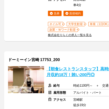
車4分
急募
面接確約
ネイル可
大学生歓迎
単発（1日OK
副業・Ｗワーク歓迎
株式会社りらくの求人一覧を見る
ドーミーイン宮崎 17753_200
【朝食レストランスタッフ】高時給
月収約18万！賄い200円◎
給与
時給1100円～ ＋ 交
雇用形態
アルバイト・パート
アクセス
宮崎駅
徒歩19分