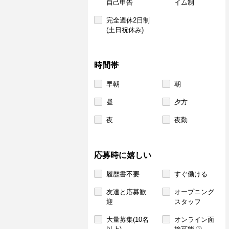
自己申告
イム制
完全週休2日制
(土日祝休み)
時間帯
早朝
朝
昼
夕方
夜
夜勤
応募時に嬉しい
履歴書不要
すぐ働ける
友達と応募歓
オープニング
迎
スタッフ
大量募集(10名
オンライン面