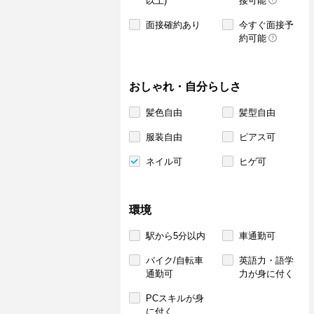
以上)
接可能
面接確約あり
今すぐ面接予
約可能
おしゃれ・自分らしさ
髪色自由
髪型自由
服装自由
ピアス可
ネイル可
ヒゲ可
環境
駅から5分以内
車通勤可
バイク/自転車
英語力・語学
通勤可
力が身に付く
PCスキルが身
に付く