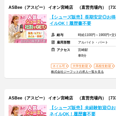
ASBee（アスビー） イオン宮崎店 （直営売場内）［73
【シューズ販売】長期安定◎お得
イルOK！履歴書不要
給与
時給1100円～1900円+
雇用形態
アルバイト・パート
アクセス
宮崎駅
車8分
ネイル可
大学生歓迎
高校生歓迎
株式会社ジーフットの求人一覧を見る
ASBee（アスビー） イオン宮崎店 （直営売場内）［73
【シューズ販売】未経験歓迎◎お
ネイルOK！履歴書不要