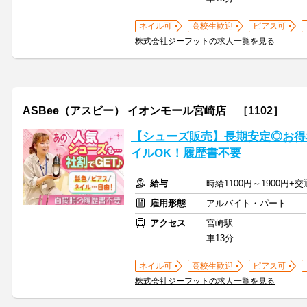
ネイル可
高校生歓迎
ピアス可
株式会社ジーフットの求人一覧を見る
ASBee（アスビー） イオンモール宮崎店 ［1102］
【シューズ販売】長期安定◎お得
イルOK！履歴書不要
給与
時給1100円～1900円
雇用形態
アルバイト・パート
アクセス
宮崎駅
車13分
ネイル可
高校生歓迎
ピアス可
株式会社ジーフットの求人一覧を見る