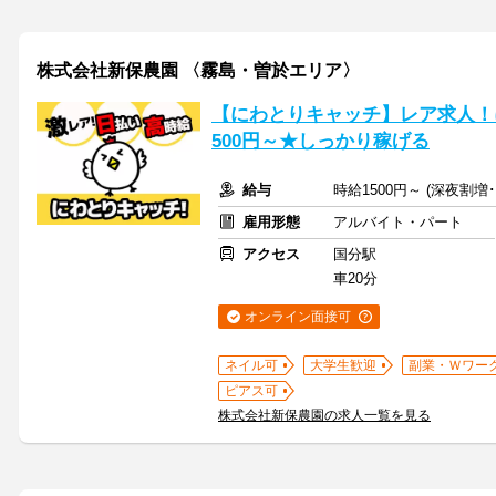
株式会社新保農園 〈霧島・曽於エリア〉
【にわとりキャッチ】レア求人！
500円～★しっかり稼げる
給与
時給1500円～ (深夜割
雇用形態
アルバイト・パート
アクセス
国分駅
車20分
オンライン面接可
ネイル可
大学生歓迎
副業・Ｗワー
ピアス可
株式会社新保農園の求人一覧を見る