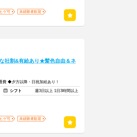
ヒゲ可
未経験者歓迎
な社割&有給あり★髪色自由＆ネ
+交通費 ◆夕方以降・日祝加給あり！
シフト
週3日以上 1日3時間以上
ヒゲ可
未経験者歓迎