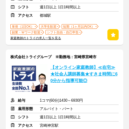
シフト
週1日以上 1日1時間以上
アクセス
都城駅
単発（1日OK）
大学生歓迎
短期（1ヶ月以内OK）
副業・Ｗワーク歓迎
シフト自由・自己申告
家庭教師のトライの求人一覧を見る
株式会社トライグループ ※勤務地：宮崎県宮崎市
【オンライン家庭教師】≪在宅≫
★社会人講師募集★すきま時間に6
0分から指導可能◎
給与
1コマ(60分)1430～6930円
雇用形態
アルバイト・パート
シフト
週1日以上 1日1時間以上
アクセス
宮崎神宮駅