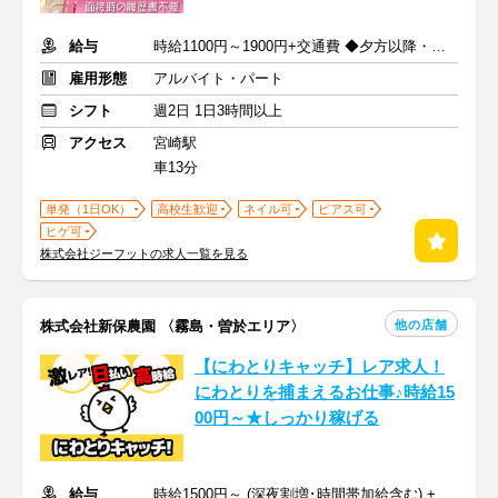
給与
時給1100円～1900円+交通費 ◆夕方以降・日祝加給あり！
雇用形態
アルバイト・パート
シフト
週2日 1日3時間以上
アクセス
宮崎駅
車13分
単発（1日OK）
高校生歓迎
ネイル可
ピアス可
ヒゲ可
株式会社ジーフットの求人一覧を見る
他の店舗
株式会社新保農園 〈霧島・曽於エリア〉
【にわとりキャッチ】レア求人！
にわとりを捕まえるお仕事♪時給15
00円～★しっかり稼げる
給与
時給1500円～ (深夜割増･時間帯加給含む) + 交通費規定支給