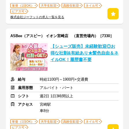
単発（1日OK）
大学生歓迎
高校生歓迎
ネイル可
ピアス可
株式会社ジーフットの求人一覧を見る
ASBee（アスビー） イオン宮崎店 （直営売場内）［7330］
【シューズ販売】未経験歓迎◎お
得な社割&有給あり★髪色自由＆ネ
イルOK！履歴書不要
給与
時給1100円～1900円+交通費
雇用形態
アルバイト・パート
シフト
週2日 1日3時間以上
アクセス
宮崎駅
車8分
単発（1日OK）
大学生歓迎
高校生歓迎
ネイル可
ピアス可