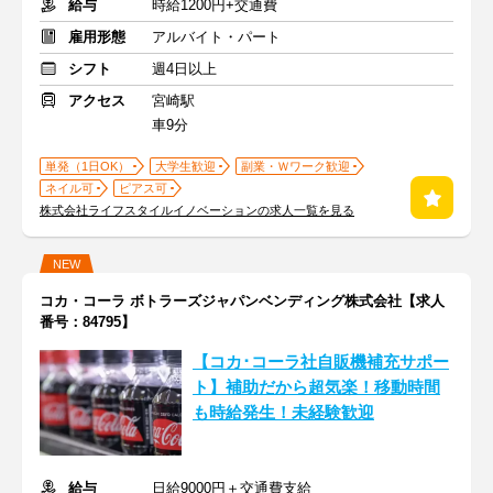
給与
時給1200円+交通費
雇用形態
アルバイト・パート
シフト
週4日以上
アクセス
宮崎駅
車9分
単発（1日OK）
大学生歓迎
副業・Ｗワーク歓迎
ネイル可
ピアス可
株式会社ライフスタイルイノベーションの求人一覧を見る
NEW
コカ・コーラ ボトラーズジャパンベンディング株式会社【求人
番号：84795】
【コカ･コーラ社自販機補充サポー
ト】補助だから超気楽！移動時間
も時給発生！未経験歓迎
給与
日給9000円＋交通費支給