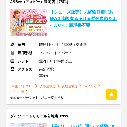
ASBee（アスビー）延岡店［7574］
【シューズ販売】未経験歓迎◎お
得な社割&有給あり★髪色自由＆ネ
イルOK！履歴書不要
給与
時給1100円～1300円+交通費
雇用形態
アルバイト・パート
シフト
週2日 1日3時間以上
アクセス
南延岡駅
車5分
単発（1日OK）
大学生歓迎
高校生歓迎
ネイル可
ピアス可
株式会社ジーフットの求人一覧を見る
ダイソーニトリモール宮崎店_8955
【品出し・レジ】[週4~]未経験OK