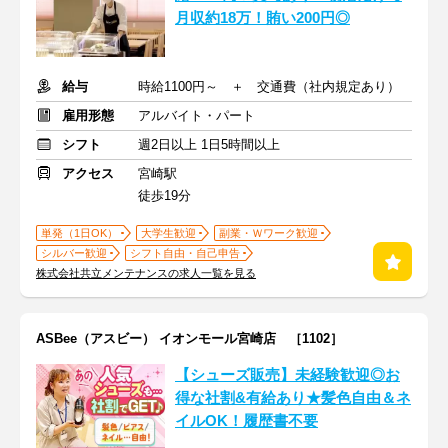
月収約18万！賄い200円◎
給与
時給1100円～ ＋ 交通費（社内規定あり）
雇用形態
アルバイト・パート
シフト
週2日以上 1日5時間以上
アクセス
宮崎駅
徒歩19分
単発（1日OK）
大学生歓迎
副業・Ｗワーク歓迎
シルバー歓迎
シフト自由・自己申告
株式会社共立メンテナンスの求人一覧を見る
ASBee（アスビー） イオンモール宮崎店 ［1102］
【シューズ販売】未経験歓迎◎お
得な社割&有給あり★髪色自由＆ネ
イルOK！履歴書不要