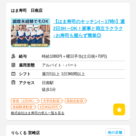
はま寿司 日南店
【はま寿司のキッチン(～17時)】週
2日3H～OK！家事と両立ラクラク
♪お寿司も握らず簡単◎
給与
時給1080円＋曜日手当(土日祝+70円)
雇用形態
アルバイト・パート
シフト
週2日以上 1日3時間以上
アクセス
日南駅
徒歩1分
単発（1日OK）
大学生歓迎
高校生歓迎
未経験者歓迎
1日4h以内可
株式会社はま寿司の求人一覧を見る
他の店舗
りらくる 宮崎店