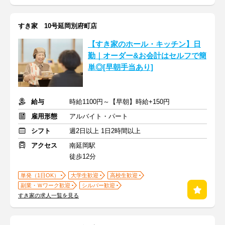
すき家 10号延岡別府町店
【すき家のホール・キッチン】日
勤｜オーダー&お会計はセルフで簡
単◎[早朝手当あり]
給与
時給1100円～【早朝】時給+150円
雇用形態
アルバイト・パート
シフト
週2日以上 1日2時間以上
アクセス
南延岡駅
徒歩12分
単発（1日OK）
大学生歓迎
高校生歓迎
副業・Ｗワーク歓迎
シルバー歓迎
すき家の求人一覧を見る