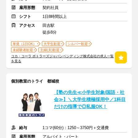
雇用形態
契約社員
シフト
1日8時間以上
アクセス
田吉駅
徒歩8分
単発（1日OK）
大学生歓迎
シルバー歓迎
未経験者歓迎
主婦(夫)歓迎
コカ・コーラ ボトラーズジャパンベンディング株式会社の求人一覧
を見る
個別教室のトライ 都城校
【塾の先生≪小学生対象/国語・社
会≫】＼大学生積極採用中／1科目
だけの指導で◎私服OK！
給与
1コマ(60分)：1250～3750円＋交通費
雇用形態
アルバイト・パート