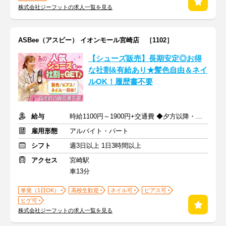
株式会社ジーフットの求人一覧を見る
ASBee（アスビー） イオンモール宮崎店 ［1102］
【シューズ販売】長期安定◎お得
な社割&有給あり★髪色自由＆ネイ
ルOK！履歴書不要
給与
時給1100円～1900円+交通費 ◆夕方以降・日祝加給あり！
雇用形態
アルバイト・パート
シフト
週3日以上 1日3時間以上
アクセス
宮崎駅
車13分
単発（1日OK）
高校生歓迎
ネイル可
ピアス可
ヒゲ可
株式会社ジーフットの求人一覧を見る