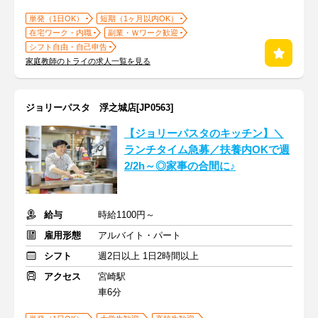
単発（1日OK）
短期（1ヶ月以内OK）
在宅ワーク・内職
副業・Ｗワーク歓迎
シフト自由・自己申告
家庭教師のトライの求人一覧を見る
ジョリーパスタ 浮之城店[JP0563]
【ジョリーパスタのキッチン】＼
ランチタイム急募／扶養内OKで週
2/2h～◎家事の合間に♪
給与
時給1100円～
雇用形態
アルバイト・パート
シフト
週2日以上 1日2時間以上
アクセス
宮崎駅
車6分