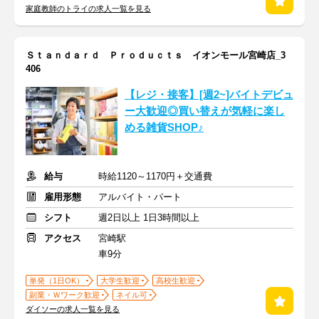
家庭教師のトライの求人一覧を見る
Ｓｔａｎｄａｒｄ Ｐｒｏｄｕｃｔｓ イオンモール宮崎店_3
406
【レジ・接客】[週2~]バイトデビュ
ー大歓迎◎買い替えが気軽に楽し
める雑貨SHOP♪
給与
時給1120～1170円＋交通費
雇用形態
アルバイト・パート
シフト
週2日以上 1日3時間以上
アクセス
宮崎駅
車9分
単発（1日OK）
大学生歓迎
高校生歓迎
副業・Ｗワーク歓迎
ネイル可
ダイソーの求人一覧を見る