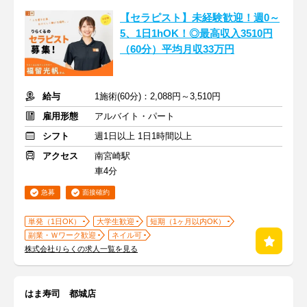
【セラピスト】未経験歓迎！週0～
5、1日1hOK！◎最高収入3510円
（60分）平均月収33万円
給与
1施術(60分)：2,088円～3,510円
雇用形態
アルバイト・パート
シフト
週1日以上 1日1時間以上
アクセス
南宮崎駅
車4分
急募
面接確約
単発（1日OK）
大学生歓迎
短期（1ヶ月以内OK）
副業・Ｗワーク歓迎
ネイル可
株式会社りらくの求人一覧を見る
はま寿司 都城店