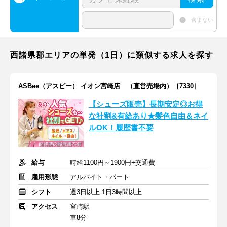
含まない
西諸県郡エリアの単発（1日）に類似する求人を探す
ASBee（アスビー） イオン宮崎店 （直営売場内）［7330］
【シューズ販売】長期安定◎お得
な社割&有給あり★髪色自由＆ネイ
ルOK！履歴書不要
給与
時給1100円～1900円+交通費
雇用形態
アルバイト・パート
シフト
週3日以上 1日3時間以上
アクセス
宮崎駅
車8分