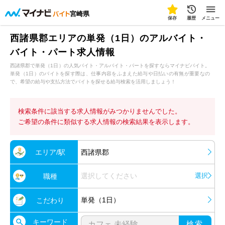
宮崎県
保存
履歴
メニュー
西諸県郡エリアの単発（1日）のアルバイト・
バイト・パート求人情報
西諸県郡で単発（1日）の人気バイト・アルバイト・パートを探すならマイナビバイト。
単発（1日）のバイトを探す際は、仕事内容をふまえた給与や日払いの有無が重要なの
で、希望の給与や支払方法でバイトを探せる給与検索を活用しましょう！
検索条件に該当する求人情報がみつかりませんでした。
ご希望の条件に類似する求人情報の検索結果を表示します。
エリア/駅
西諸県郡
選択してください
選択
職種
単発（1日）
こだわり
キーワード
検索