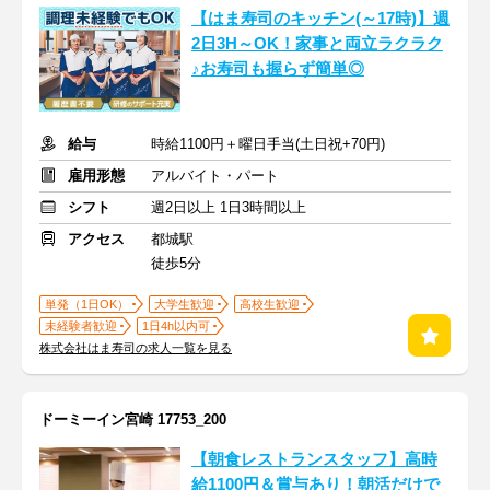
【はま寿司のキッチン(～17時)】週
2日3H～OK！家事と両立ラクラク
♪お寿司も握らず簡単◎
給与
時給1100円＋曜日手当(土日祝+70円)
雇用形態
アルバイト・パート
シフト
週2日以上 1日3時間以上
アクセス
都城駅
徒歩5分
単発（1日OK）
大学生歓迎
高校生歓迎
未経験者歓迎
1日4h以内可
株式会社はま寿司の求人一覧を見る
ドーミーイン宮崎 17753_200
【朝食レストランスタッフ】高時
給1100円＆賞与あり！朝活だけで