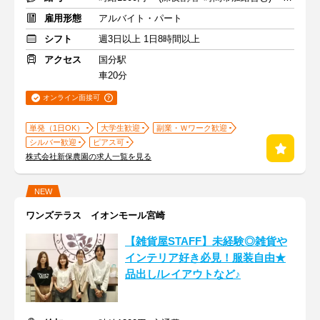
雇用形態
アルバイト・パート
シフト
週3日以上 1日8時間以上
アクセス
国分駅
車20分
オンライン面接可
単発（1日OK）
大学生歓迎
副業・Ｗワーク歓迎
シルバー歓迎
ピアス可
株式会社新保農園の求人一覧を見る
NEW
ワンズテラス イオンモール宮崎
【雑貨屋STAFF】未経験◎雑貨や
インテリア好き必見！服装自由★
品出し/レイアウトなど♪