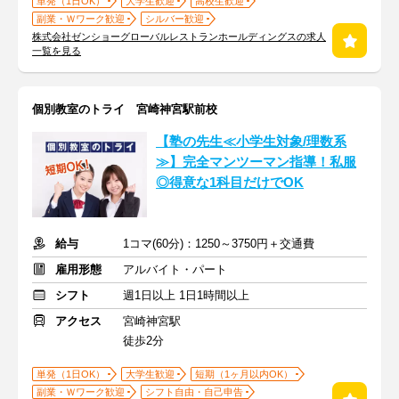
単発（1日OK）
大学生歓迎
高校生歓迎
副業・Ｗワーク歓迎
シルバー歓迎
株式会社ゼンショーグローバルレストランホールディングスの求人
一覧を見る
個別教室のトライ 宮崎神宮駅前校
【塾の先生≪小学生対象/理数系
≫】完全マンツーマン指導！私服
◎得意な1科目だけでOK
給与
1コマ(60分)：1250～3750円＋交通費
雇用形態
アルバイト・パート
シフト
週1日以上 1日1時間以上
アクセス
宮崎神宮駅
徒歩2分
単発（1日OK）
大学生歓迎
短期（1ヶ月以内OK）
副業・Ｗワーク歓迎
シフト自由・自己申告