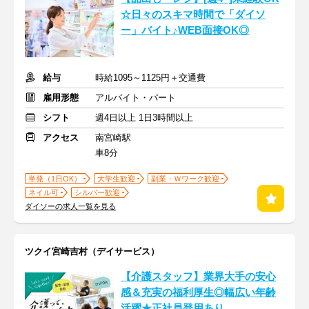
☆日々のスキマ時間で「ダイソ
ー」バイト♪WEB面接OK◎
給与
時給1095～1125円＋交通費
雇用形態
アルバイト・パート
シフト
週4日以上 1日3時間以上
アクセス
南宮崎駅
車8分
単発（1日OK）
大学生歓迎
副業・Ｗワーク歓迎
ネイル可
シルバー歓迎
ダイソーの求人一覧を見る
ツクイ宮崎吉村（デイサービス）
【介護スタッフ】業界大手の安心
感＆充実の福利厚生◎幅広い年齢
活躍★正社員登用あり