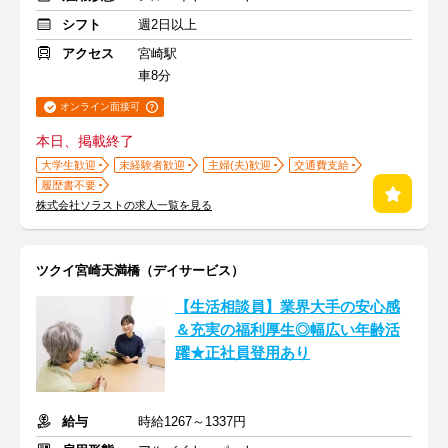
シフト
週2日以上
アクセス
宮崎駅
車8分
オンライン面接可
本日、掲載終了
大学生歓迎
未経験者歓迎
主婦(夫)歓迎
交通費支給
履歴書不要
株式会社ソラストの求人一覧を見る
ツクイ宮崎天満橋（デイサービス）
【生活相談員】業界大手の安心感
＆充実の福利厚生◎幅広い年齢活
躍★正社員登用あり
給与
時給1267～1337円