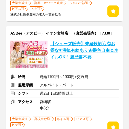
大学生歓迎
副業・Ｗワーク歓迎
シルバー歓迎
ピアス可
ヒゲ可
株式会社新保農園の求人一覧を見る
ASBee（アスビー） イオン宮崎店 （直営売場内）［7330］
【シューズ販売】未経験歓迎◎お
得な社割&有給あり★髪色自由＆ネ
イルOK！履歴書不要
給与
時給1100円～1900円+交通費
雇用形態
アルバイト・パート
シフト
週2日 1日3時間以上
アクセス
宮崎駅
車8分
大学生歓迎
高校生歓迎
ネイル可
ピアス可
ヒゲ可