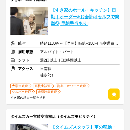
【すき家のホール・キッチン】日
勤｜オーダー&お会計はセルフで簡
単◎[早朝手当あり]
給与
時給1130円～【早朝】時給+150円 ※交通費支給
雇用形態
アルバイト・パート
シフト
週2日以上 1日2時間以上
アクセス
日南駅
徒歩2分
大学生歓迎
高校生歓迎
副業・Ｗワーク歓迎
シルバー歓迎
未経験者歓迎
すき家の求人一覧を見る
タイムズカー宮崎空港前店（タイムズモビリティ）
【タイムズスタッフ】車の移動・