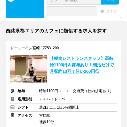
含まない
西諸県郡エリアのカフェに類似する求人を探す
ドーミーイン宮崎 17753_200
【朝食レストランスタッフ】高時
給1100円＆賞与あり！朝活だけで
月収約18万！賄い200円◎
給与
時給1100円～ ＋ 交通費（社内規定あり）
雇用形態
アルバイト・パート
シフト
週2日以上 1日5時間以上
アクセス
宮崎駅
徒歩19分