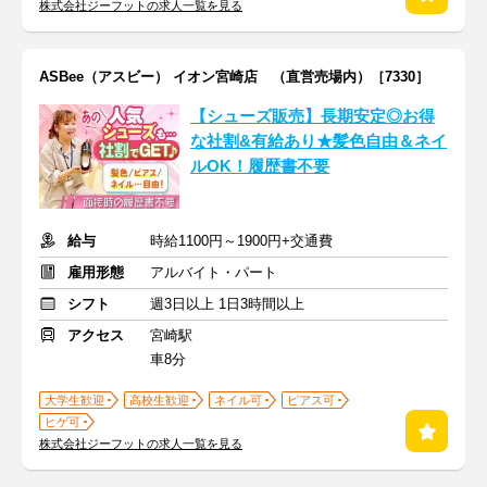
株式会社ジーフットの求人一覧を見る
ASBee（アスビー） イオン宮崎店 （直営売場内）［7330］
【シューズ販売】長期安定◎お得
な社割&有給あり★髪色自由＆ネイ
ルOK！履歴書不要
給与
時給1100円～1900円+交通費
雇用形態
アルバイト・パート
シフト
週3日以上 1日3時間以上
アクセス
宮崎駅
車8分
大学生歓迎
高校生歓迎
ネイル可
ピアス可
ヒゲ可
株式会社ジーフットの求人一覧を見る