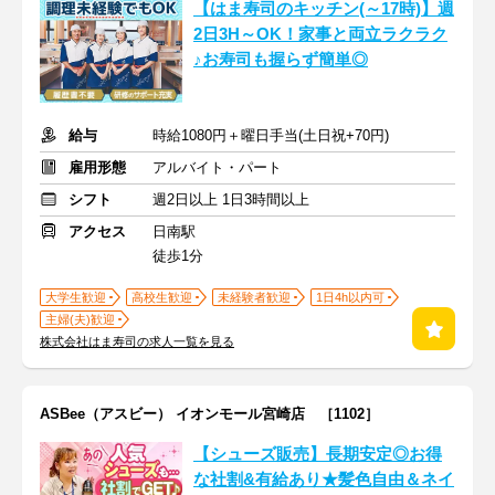
【はま寿司のキッチン(～17時)】週
2日3H～OK！家事と両立ラクラク
♪お寿司も握らず簡単◎
給与
時給1080円＋曜日手当(土日祝+70円)
雇用形態
アルバイト・パート
シフト
週2日以上 1日3時間以上
アクセス
日南駅
徒歩1分
大学生歓迎
高校生歓迎
未経験者歓迎
1日4h以内可
主婦(夫)歓迎
株式会社はま寿司の求人一覧を見る
ASBee（アスビー） イオンモール宮崎店 ［1102］
【シューズ販売】長期安定◎お得
な社割&有給あり★髪色自由＆ネイ