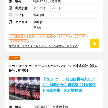
給与
時給1200円+交通費
雇用形態
アルバイト・パート
シフト
週4日以上
アクセス
宮崎駅
車9分
大学生歓迎
副業・Ｗワーク歓迎
ネイル可
ピアス可
未経験者歓迎
株式会社ライフスタイルイノベーションの求人一覧を見る
NEW
コカ・コーラ ボトラーズジャパンベンディング株式会社【求人
番号：84795】
【コカ･コーラ社自販機補充サポー
ト】補助だから超気楽！移動時間
も時給発生！未経験歓迎
給与
日給9000円＋交通費支給