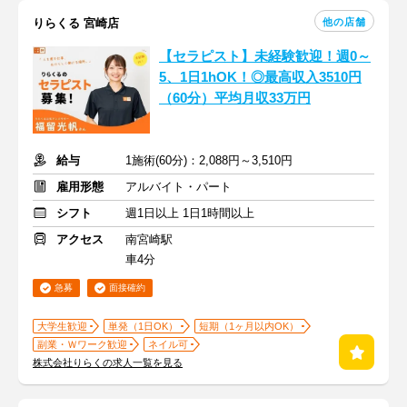
他の店舗
りらくる 宮崎店
【セラピスト】未経験歓迎！週0～
5、1日1hOK！◎最高収入3510円
（60分）平均月収33万円
給与
1施術(60分)：2,088円～3,510円
雇用形態
アルバイト・パート
シフト
週1日以上 1日1時間以上
アクセス
南宮崎駅
車4分
急募
面接確約
大学生歓迎
単発（1日OK）
短期（1ヶ月以内OK）
副業・Ｗワーク歓迎
ネイル可
株式会社りらくの求人一覧を見る