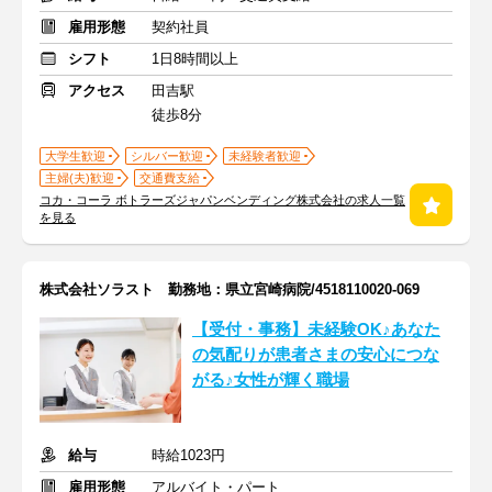
雇用形態
契約社員
シフト
1日8時間以上
アクセス
田吉駅
徒歩8分
大学生歓迎
シルバー歓迎
未経験者歓迎
主婦(夫)歓迎
交通費支給
コカ・コーラ ボトラーズジャパンベンディング株式会社の求人一覧
を見る
株式会社ソラスト 勤務地：県立宮崎病院/4518110020-069
【受付・事務】未経験OK♪あなた
の気配りが患者さまの安心につな
がる♪女性が輝く職場
給与
時給1023円
雇用形態
アルバイト・パート