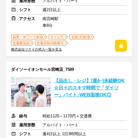
雇用形態
アルバイト・パート
シフト
週2日以上
アクセス
南宮崎駅
車8分
副業・Ｗワーク歓迎
ネイル可
主婦(夫)歓迎
交通費支給
扶養控除内勤務可
株式会社ツクイの求人一覧を見る
ダイソーイオンモール宮崎店_7589
【品出し・レジ】[週4~]未経験OK
☆日々のスキマ時間で「ダイソ
ー」バイト♪WEB面接OK◎
給与
時給1120～1170円＋交通費
雇用形態
アルバイト・パート
シフト
週4日以上 1日3時間以上