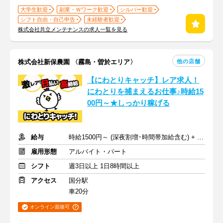
大学生歓迎
副業・Ｗワーク歓迎
シルバー歓迎
シフト自由・自己申告
未経験者歓迎
株式会社共立メンテナンスの求人一覧を見る
他の店舗
株式会社新保農園 〈霧島・曽於エリア〉
【にわとりキャッチ】レア求人！
にわとりを捕まえるお仕事♪時給15
00円～★しっかり稼げる
給与
時給1500円～ (深夜割増･時間帯加給含む) + 交通費規定支給
雇用形態
アルバイト・パート
シフト
週3日以上 1日8時間以上
アクセス
国分駅
車20分
オンライン面接可