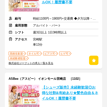
ルOK！履歴書不要
給与
時給1100円～1900円+交通費 ◆夕方以降・日祝加給あり！
雇用形態
アルバイト・パート
シフト
週3日以上 1日3時間以上
アクセス
宮崎駅
車13分
高校生歓迎
ネイル可
ピアス可
ヒゲ可
未経験者歓迎
株式会社ジーフットの求人一覧を見る
ASBee（アスビー） イオンモール宮崎店 ［1102］
【シューズ販売】未経験歓迎◎お
得な社割&有給あり★髪色自由＆ネ
イルOK！履歴書不要