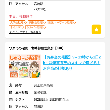
アクセス
宮崎駅
バス10分
本日、掲載終了
大学生歓迎
高校生歓迎
副業・Ｗワーク歓迎
ネイル可
シルバー歓迎
ダイソーの求人一覧を見る
ワタミの宅食 宮崎都城営業所【610】
【お弁当の宅配】9～13時から1日2
h～◎家事育児のスキマで稼げる！
お弁当の社割あり
給与
完全出来高制
雇用形態
業務委託
シフト
週2日以上 1日2時間以上
アクセス
餅原駅