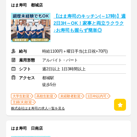
はま寿司 都城店
【はま寿司のキッチン(～17時)】週
2日3H～OK！家事と両立ラクラク
♪お寿司も握らず簡単◎
給与
時給1100円＋曜日手当(土日祝+70円)
雇用形態
アルバイト・パート
シフト
週2日以上 1日3時間以上
アクセス
都城駅
徒歩5分
大学生歓迎
高校生歓迎
未経験者歓迎
1日4h以内可
主婦(夫)歓迎
株式会社はま寿司の求人一覧を見る
はま寿司 日南店