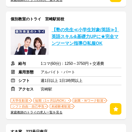
個別教室のトライ 宮崎駅前校
【塾の先生≪小学生対象/英語≫】
英語スキル&基礎力UPに★完全マ
ンツーマン指導◎私服OK
給与
1コマ(60分)：1250～3750円＋交通費
雇用形態
アルバイト・パート
シフト
週1日以上 1日1時間以上
アクセス
宮崎駅
大学生歓迎
短期（1ヶ月以内OK）
副業・Ｗワーク歓迎
シフト自由・自己申告
未経験者歓迎
家庭教師のトライの求人一覧を見る
すき家 222号日南店