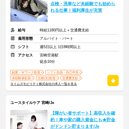
点検・洗車など未経験でも始めら
れる仕事！福利厚生が充実
給与
時給1180円以上＋交通費支給
雇用形態
アルバイト・パート
シフト
週5日以上 1日8時間以上
アクセス
宮崎空港駅
徒歩10分
副業・Ｗワーク歓迎
シフト自由・自己申告
未経験者歓迎
主婦(夫)歓迎
交通費支給
タイムズモビリティ株式会社の求人一覧を見る
ユースタイルケア 宮崎/Je
【障がい者サポート】高収入を確
約！車や家の購入資金にも★貯金
がドンドン貯まります/Je