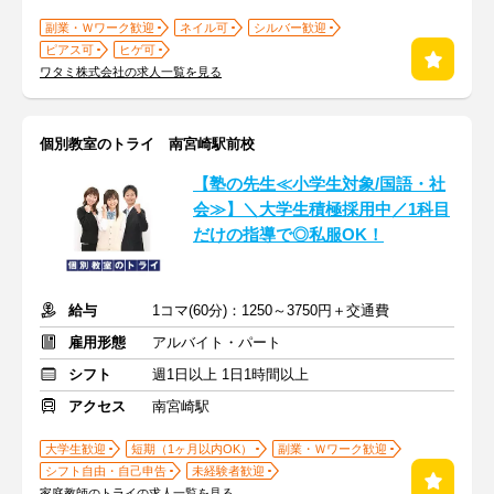
副業・Ｗワーク歓迎
ネイル可
シルバー歓迎
ピアス可
ヒゲ可
ワタミ株式会社の求人一覧を見る
個別教室のトライ 南宮崎駅前校
【塾の先生≪小学生対象/国語・社
会≫】＼大学生積極採用中／1科目
だけの指導で◎私服OK！
給与
1コマ(60分)：1250～3750円＋交通費
雇用形態
アルバイト・パート
シフト
週1日以上 1日1時間以上
アクセス
南宮崎駅
大学生歓迎
短期（1ヶ月以内OK）
副業・Ｗワーク歓迎
シフト自由・自己申告
未経験者歓迎
家庭教師のトライの求人一覧を見る