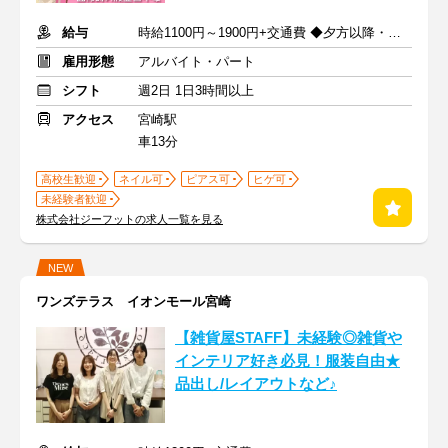
給与
時給1100円～1900円+交通費 ◆夕方以降・日祝加給あり！
雇用形態
アルバイト・パート
シフト
週2日 1日3時間以上
アクセス
宮崎駅
車13分
高校生歓迎
ネイル可
ピアス可
ヒゲ可
未経験者歓迎
株式会社ジーフットの求人一覧を見る
NEW
ワンズテラス イオンモール宮崎
【雑貨屋STAFF】未経験◎雑貨や
インテリア好き必見！服装自由★
品出し/レイアウトなど♪