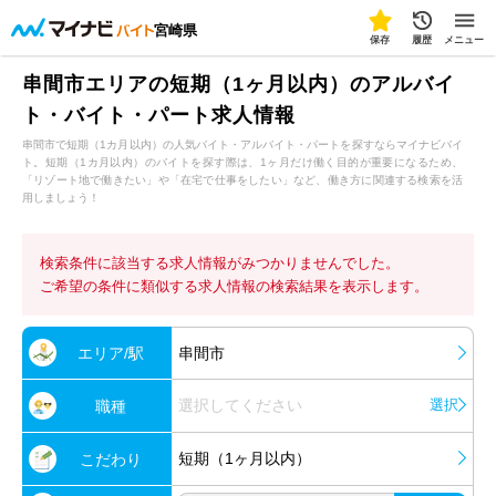
宮崎県
保存
履歴
メニュー
串間市エリアの短期（1ヶ月以内）のアルバイ
ト・バイト・パート求人情報
串間市で短期（1カ月以内）の人気バイト・アルバイト・パートを探すならマイナビバイ
ト。短期（1カ月以内）のバイトを探す際は、1ヶ月だけ働く目的が重要になるため、
「リゾート地で働きたい」や「在宅で仕事をしたい」など、働き方に関連する検索を活
用しましょう！
検索条件に該当する求人情報がみつかりませんでした。
ご希望の条件に類似する求人情報の検索結果を表示します。
エリア/駅
串間市
選択してください
選択
職種
短期（1ヶ月以内）
こだわり