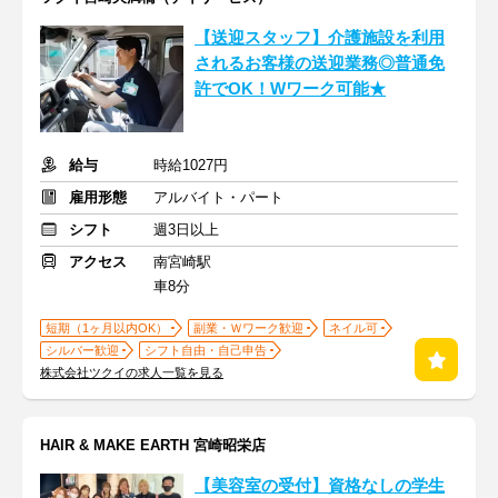
【送迎スタッフ】介護施設を利用
されるお客様の送迎業務◎普通免
許でOK！Wワーク可能★
給与
時給1027円
雇用形態
アルバイト・パート
シフト
週3日以上
アクセス
南宮崎駅
車8分
短期（1ヶ月以内OK）
副業・Ｗワーク歓迎
ネイル可
シルバー歓迎
シフト自由・自己申告
株式会社ツクイの求人一覧を見る
HAIR & MAKE EARTH 宮崎昭栄店
【美容室の受付】資格なしの学生