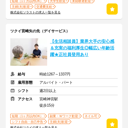
短期（1ヶ月以内OK）
大学生歓迎
未経験者歓迎
主婦(夫)歓迎
交通費支給
株式会社ソラストの求人一覧を見る
ツクイ宮崎矢の先（デイサービス）
【生活相談員】業界大手の安心感
＆充実の福利厚生◎幅広い年齢活
躍★正社員登用あり
給与
時給1267～1337円
雇用形態
アルバイト・パート
シフト
週2日以上
アクセス
宮崎神宮駅
徒歩15分
短期（1ヶ月以内OK）
副業・Ｗワーク歓迎
ネイル可
シフト自由・自己申告
主婦(夫)歓迎
株式会社ツクイの求人一覧を見る