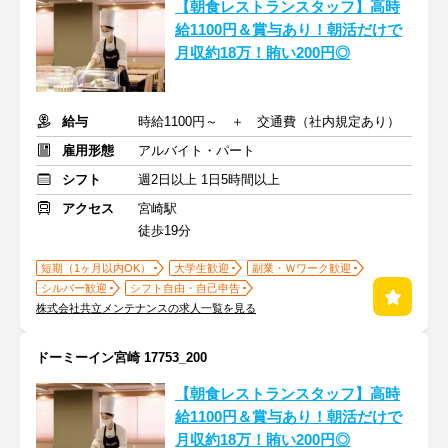
【朝食レストランスタッフ】高時
給1100円＆賞与あり！朝活だけで
月収約18万！賄い200円◎
給与
時給1100円～ ＋ 交通費（社内規定あり）
雇用形態
アルバイト・パート
シフト
週2日以上 1日5時間以上
アクセス
宮崎駅
徒歩19分
短期（1ヶ月以内OK）
大学生歓迎
副業・Ｗワーク歓迎
シルバー歓迎
シフト自由・自己申告
株式会社共立メンテナンスの求人一覧を見る
ドーミーイン宮崎 17753_200
【朝食レストランスタッフ】高時
給1100円＆賞与あり！朝活だけで
月収約18万！賄い200円◎