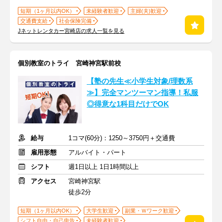
短期（1ヶ月以内OK）
未経験者歓迎
主婦(夫)歓迎
交通費支給
社会保険完備
Jネットレンタカー宮崎店の求人一覧を見る
個別教室のトライ 宮崎神宮駅前校
【塾の先生≪小学生対象/理数系
≫】完全マンツーマン指導！私服
◎得意な1科目だけでOK
給与
1コマ(60分)：1250～3750円＋交通費
雇用形態
アルバイト・パート
シフト
週1日以上 1日1時間以上
アクセス
宮崎神宮駅
徒歩2分
短期（1ヶ月以内OK）
大学生歓迎
副業・Ｗワーク歓迎
シフト自由・自己申告
未経験者歓迎