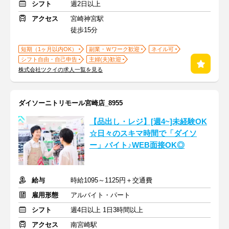
シフト
週2日以上
アクセス
宮崎神宮駅
徒歩15分
短期（1ヶ月以内OK）
副業・Ｗワーク歓迎
ネイル可
シフト自由・自己申告
主婦(夫)歓迎
株式会社ツクイの求人一覧を見る
ダイソーニトリモール宮崎店_8955
【品出し・レジ】[週4~]未経験OK
☆日々のスキマ時間で「ダイソ
ー」バイト♪WEB面接OK◎
給与
時給1095～1125円＋交通費
雇用形態
アルバイト・パート
シフト
週4日以上 1日3時間以上
アクセス
南宮崎駅