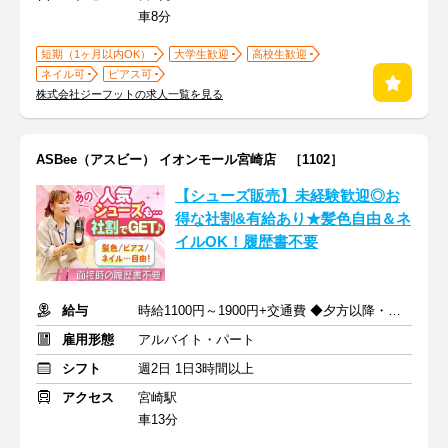
車8分
短期（1ヶ月以内OK）
大学生歓迎
高校生歓迎
ネイル可
ピアス可
株式会社ジーフットの求人一覧を見る
ASBee（アスビー） イオンモール宮崎店 ［1102］
【シューズ販売】未経験歓迎◎お
得な社割&有給あり★髪色自由＆ネ
イルOK！履歴書不要
給与
時給1100円～1900円+交通費 ◆夕方以降・日祝加給あり！
雇用形態
アルバイト・パート
シフト
週2日 1日3時間以上
アクセス
宮崎駅
車13分