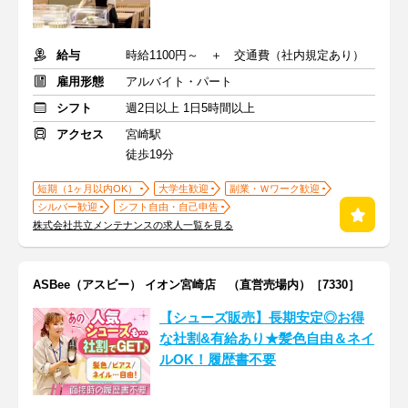
給与
時給1100円～ ＋ 交通費（社内規定あり）
雇用形態
アルバイト・パート
シフト
週2日以上 1日5時間以上
アクセス
宮崎駅
徒歩19分
短期（1ヶ月以内OK）
大学生歓迎
副業・Ｗワーク歓迎
シルバー歓迎
シフト自由・自己申告
株式会社共立メンテナンスの求人一覧を見る
ASBee（アスビー） イオン宮崎店 （直営売場内）［7330］
【シューズ販売】長期安定◎お得
な社割&有給あり★髪色自由＆ネイ
ルOK！履歴書不要