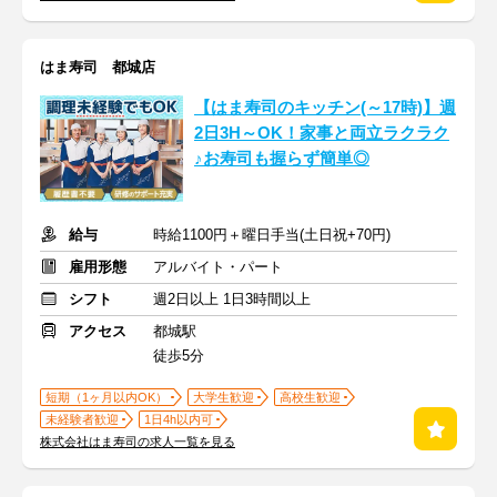
はま寿司 都城店
【はま寿司のキッチン(～17時)】週
2日3H～OK！家事と両立ラクラク
♪お寿司も握らず簡単◎
給与
時給1100円＋曜日手当(土日祝+70円)
雇用形態
アルバイト・パート
シフト
週2日以上 1日3時間以上
アクセス
都城駅
徒歩5分
短期（1ヶ月以内OK）
大学生歓迎
高校生歓迎
未経験者歓迎
1日4h以内可
株式会社はま寿司の求人一覧を見る