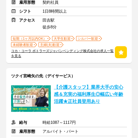
雇用形態
契約社員
シフト
1日8時間以上
アクセス
田吉駅
徒歩8分
短期（1ヶ月以内OK）
大学生歓迎
シルバー歓迎
未経験者歓迎
主婦(夫)歓迎
コカ・コーラ ボトラーズジャパンベンディング株式会社の求人一覧
を見る
ツクイ宮崎矢の先（デイサービス）
【介護スタッフ】業界大手の安心
感＆充実の福利厚生◎幅広い年齢
活躍★正社員登用あり
給与
時給1087～1117円
雇用形態
アルバイト・パート