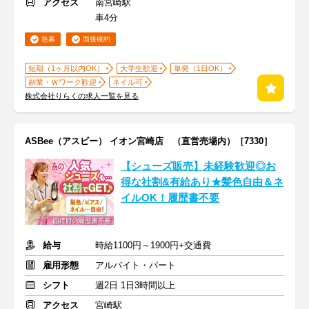
アクセス
南宮崎駅
車4分
急募
面接確約
短期（1ヶ月以内OK）
大学生歓迎
単発（1日OK）
副業・Ｗワーク歓迎
ネイル可
株式会社りらくの求人一覧を見る
ASBee（アスビー） イオン宮崎店 （直営売場内）［7330］
【シューズ販売】未経験歓迎◎お
得な社割&有給あり★髪色自由＆ネ
イルOK！履歴書不要
給与
時給1100円～1900円+交通費
雇用形態
アルバイト・パート
シフト
週2日 1日3時間以上
アクセス
宮崎駅