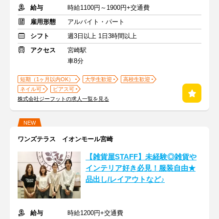
給与
時給1100円～1900円+交通費
雇用形態
アルバイト・パート
シフト
週3日以上 1日3時間以上
アクセス
宮崎駅
車8分
短期（1ヶ月以内OK）
大学生歓迎
高校生歓迎
ネイル可
ピアス可
株式会社ジーフットの求人一覧を見る
NEW
ワンズテラス イオンモール宮崎
【雑貨屋STAFF】未経験◎雑貨や
インテリア好き必見！服装自由★
品出し/レイアウトなど♪
給与
時給1200円+交通費