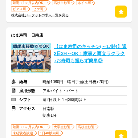
短期（1ヶ月以内OK）
高校生歓迎
ネイル可
ピアス可
ヒゲ可
株式会社ジーフットの求人一覧を見る
はま寿司 日南店
【はま寿司のキッチン(～17時)】週
2日3H～OK！家事と両立ラクラク
♪お寿司も握らず簡単◎
給与
時給1080円＋曜日手当(土日祝+70円)
雇用形態
アルバイト・パート
シフト
週2日以上 1日3時間以上
アクセス
日南駅
徒歩1分
短期（1ヶ月以内OK）
大学生歓迎
高校生歓迎
未経験者歓迎
1日4h以内可