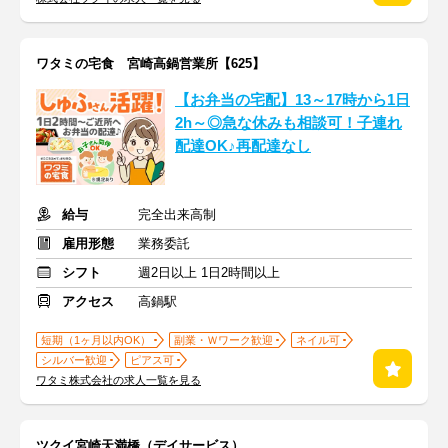
ワタミの宅食 宮崎高鍋営業所【625】
【お弁当の宅配】13～17時から1日
2h～◎急な休みも相談可！子連れ
配達OK♪再配達なし
給与
完全出来高制
雇用形態
業務委託
シフト
週2日以上 1日2時間以上
アクセス
高鍋駅
短期（1ヶ月以内OK）
副業・Ｗワーク歓迎
ネイル可
シルバー歓迎
ピアス可
ワタミ株式会社の求人一覧を見る
ツクイ宮崎天満橋（デイサービス）