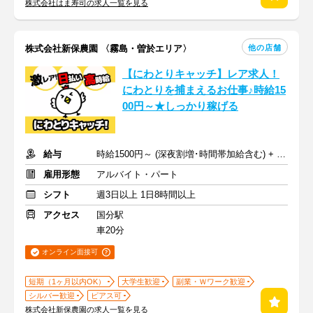
株式会社はま寿司の求人一覧を見る
他の店舗
株式会社新保農園 〈霧島・曽於エリア〉
【にわとりキャッチ】レア求人！
にわとりを捕まえるお仕事♪時給15
00円～★しっかり稼げる
給与
時給1500円～ (深夜割増･時間帯加給含む) + 交通費規定支給
雇用形態
アルバイト・パート
シフト
週3日以上 1日8時間以上
アクセス
国分駅
車20分
オンライン面接可
短期（1ヶ月以内OK）
大学生歓迎
副業・Ｗワーク歓迎
シルバー歓迎
ピアス可
株式会社新保農園の求人一覧を見る