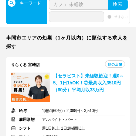
キーワード
検索
含まない
串間市エリアの短期（1ヶ月以内）に類似する求人を
探す
他の店舗
りらくる 宮崎店
【セラピスト】未経験歓迎！週0～
5、1日1hOK！◎最高収入3510円
（60分）平均月収33万円
給与
1施術(60分)：2,088円～3,510円
雇用形態
アルバイト・パート
シフト
週1日以上 1日1時間以上