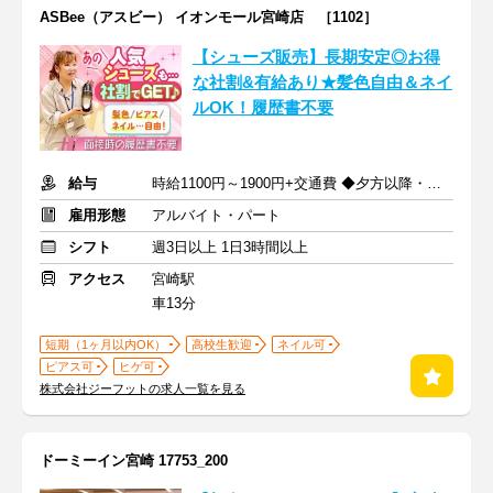
ASBee（アスビー） イオンモール宮崎店 ［1102］
【シューズ販売】長期安定◎お得
な社割&有給あり★髪色自由＆ネイ
ルOK！履歴書不要
給与
時給1100円～1900円+交通費 ◆夕方以降・日祝加給あり！
雇用形態
アルバイト・パート
シフト
週3日以上 1日3時間以上
アクセス
宮崎駅
車13分
短期（1ヶ月以内OK）
高校生歓迎
ネイル可
ピアス可
ヒゲ可
株式会社ジーフットの求人一覧を見る
ドーミーイン宮崎 17753_200