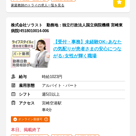
家庭教師のトライの求人一覧を見る
株式会社ソラスト 勤務地：独立行政法人国立病院機構 宮崎東
病院/4518010014-006
【受付・事務】未経験OK♪あなた
の気配りが患者さまの安心につな
がる♪女性が輝く職場
給与
時給1023円
雇用形態
アルバイト・パート
シフト
週5日以上
アクセス
宮崎空港駅
車4分
オンライン面接可
本日、掲載終了