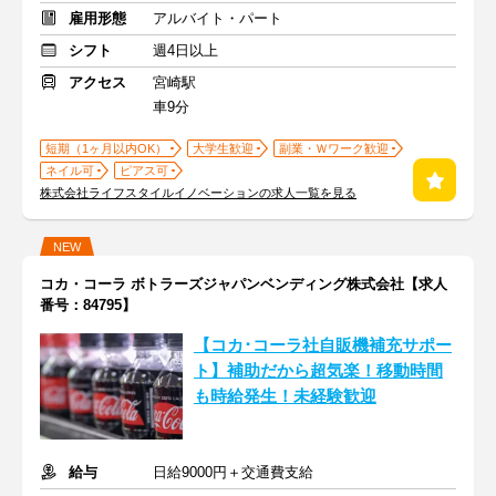
雇用形態
アルバイト・パート
シフト
週4日以上
アクセス
宮崎駅
車9分
短期（1ヶ月以内OK）
大学生歓迎
副業・Ｗワーク歓迎
ネイル可
ピアス可
株式会社ライフスタイルイノベーションの求人一覧を見る
NEW
コカ・コーラ ボトラーズジャパンベンディング株式会社【求人
番号：84795】
【コカ･コーラ社自販機補充サポー
ト】補助だから超気楽！移動時間
も時給発生！未経験歓迎
給与
日給9000円＋交通費支給