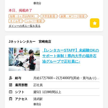
車8分
本日、掲載終了
短期（1ヶ月以内OK）
大学生歓迎
副業・Ｗワーク歓迎
ネイル可
シルバー歓迎
ダイソーの求人一覧を見る
Jネットレンタカー 宮崎南店
【レンタカーSTAFF】未経験OKの
サポート体制！県内大手の福井石
油グループで正社員に♪
給与
月給17万7600～21万4000円(昇給・賞与あり)＋交通費
雇用形態
正社員
シフト
週5日 1日8時間以上
アクセス
清武駅
車8分