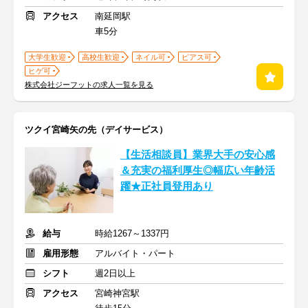
アクセス
南延岡駅
車5分
大学生歓迎
高校生歓迎
ネイル可
ピアス可
ヒゲ可
株式会社ジーフットの求人一覧を見る
ツクイ宮崎矢の先（デイサービス）
【生活相談員】業界大手の安心感
＆充実の福利厚生◎幅広い年齢活
躍★正社員登用あり
給与
時給1267～1337円
雇用形態
アルバイト・パート
シフト
週2日以上
アクセス
宮崎神宮駅