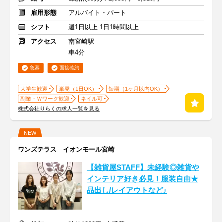
雇用形態
アルバイト・パート
シフト
週1日以上 1日1時間以上
アクセス
南宮崎駅
車4分
急募
面接確約
大学生歓迎
単発（1日OK）
短期（1ヶ月以内OK）
副業・Ｗワーク歓迎
ネイル可
株式会社りらくの求人一覧を見る
NEW
ワンズテラス イオンモール宮崎
【雑貨屋STAFF】未経験◎雑貨や
インテリア好き必見！服装自由★
品出し/レイアウトなど♪