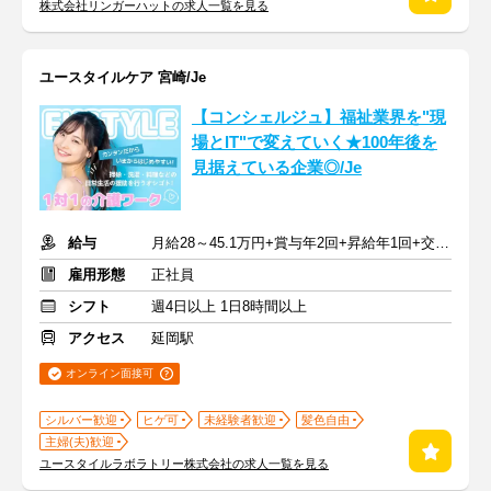
株式会社リンガーハットの求人一覧を見る
ユースタイルケア 宮崎/Je
【コンシェルジュ】福祉業界を"現
場とIT"で変えていく★100年後を
見据えている企業◎/Je
給与
月給28～45.1万円+賞与年2回+昇給年1回+交通費全額
雇用形態
正社員
シフト
週4日以上 1日8時間以上
アクセス
延岡駅
オンライン面接可
シルバー歓迎
ヒゲ可
未経験者歓迎
髪色自由
主婦(夫)歓迎
ユースタイルラボラトリー株式会社の求人一覧を見る