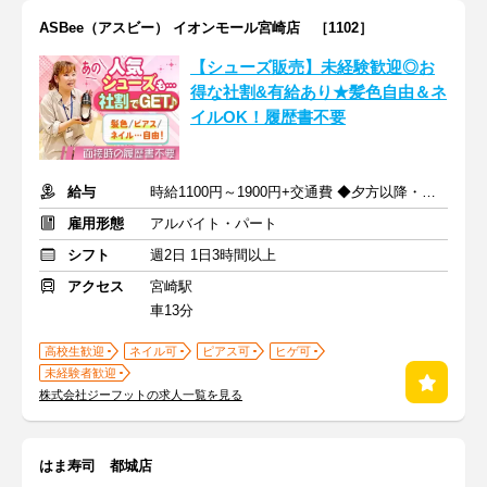
ASBee（アスビー） イオンモール宮崎店 ［1102］
【シューズ販売】未経験歓迎◎お
得な社割&有給あり★髪色自由＆ネ
イルOK！履歴書不要
給与
時給1100円～1900円+交通費 ◆夕方以降・日祝加給あり！
雇用形態
アルバイト・パート
シフト
週2日 1日3時間以上
アクセス
宮崎駅
車13分
高校生歓迎
ネイル可
ピアス可
ヒゲ可
未経験者歓迎
株式会社ジーフットの求人一覧を見る
はま寿司 都城店