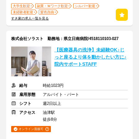
大学生歓迎
副業・Ｗワーク歓迎
シルバー歓迎
未経験者歓迎
髪色自由
すき家の求人一覧を見る
株式会社ソラスト 勤務地：県立日南病院/4518110103-027
【医療器具の洗浄】未経験OK♪じ
っと座るより体を動かしたい方に♪
院内サポートSTAFF
給与
時給1023円
雇用形態
アルバイト・パート
シフト
週2日以上
アクセス
油津駅
徒歩8分
オンライン面接可