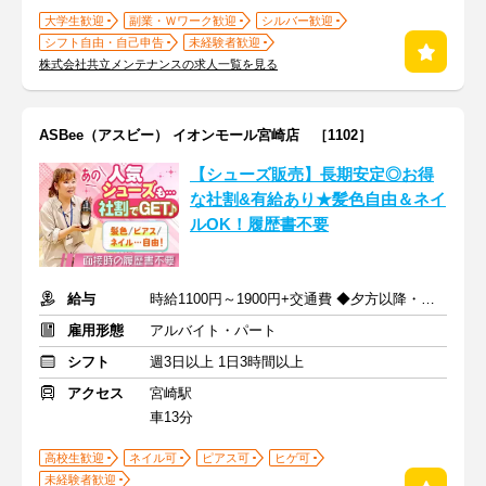
大学生歓迎
副業・Ｗワーク歓迎
シルバー歓迎
シフト自由・自己申告
未経験者歓迎
株式会社共立メンテナンスの求人一覧を見る
ASBee（アスビー） イオンモール宮崎店 ［1102］
【シューズ販売】長期安定◎お得
な社割&有給あり★髪色自由＆ネイ
ルOK！履歴書不要
給与
時給1100円～1900円+交通費 ◆夕方以降・日祝加給あり！
雇用形態
アルバイト・パート
シフト
週3日以上 1日3時間以上
アクセス
宮崎駅
車13分
高校生歓迎
ネイル可
ピアス可
ヒゲ可
未経験者歓迎