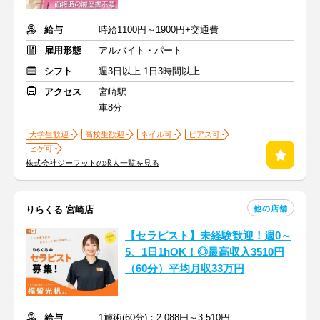
給与
時給1100円～1900円+交通費
雇用形態
アルバイト・パート
シフト
週3日以上 1日3時間以上
アクセス
宮崎駅
車8分
大学生歓迎
高校生歓迎
ネイル可
ピアス可
ヒゲ可
株式会社ジーフットの求人一覧を見る
他の店舗
りらくる 宮崎店
【セラピスト】未経験歓迎！週0～
5、1日1hOK！◎最高収入3510円
（60分）平均月収33万円
給与
1施術(60分)：2,088円～3,510円