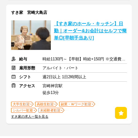
すき家 宮崎大島店
【すき家のホール・キッチン】日
勤｜オーダー&お会計はセルフで簡
単◎[早朝手当あり]
給与
時給1130円～【早朝】時給+150円 ※交通費支給
雇用形態
アルバイト・パート
シフト
週2日以上 1日2時間以上
アクセス
宮崎神宮駅
徒歩13分
大学生歓迎
高校生歓迎
副業・Ｗワーク歓迎
シルバー歓迎
未経験者歓迎
すき家の求人一覧を見る