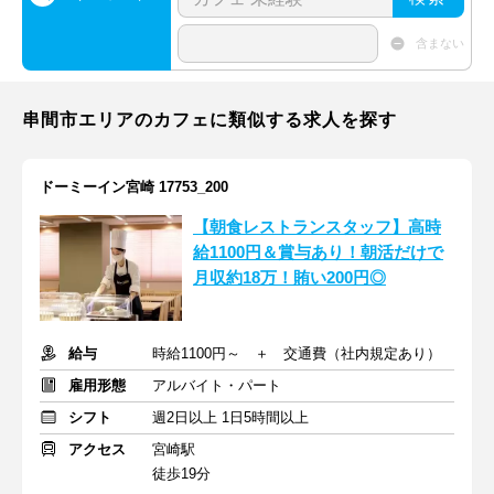
含まない
串間市エリアのカフェに類似する求人を探す
ドーミーイン宮崎 17753_200
【朝食レストランスタッフ】高時
給1100円＆賞与あり！朝活だけで
月収約18万！賄い200円◎
給与
時給1100円～ ＋ 交通費（社内規定あり）
雇用形態
アルバイト・パート
シフト
週2日以上 1日5時間以上
アクセス
宮崎駅
徒歩19分