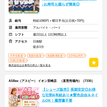
♪お寿司も握らず簡単◎
給与
時給1080円＋曜日手当(土日祝+70円)
雇用形態
アルバイト・パート
シフト
週2日以上 1日3時間以上
アクセス
日南駅
徒歩1分
大学生歓迎
高校生歓迎
未経験者歓迎
1日4h以内可
主婦(夫)歓迎
株式会社はま寿司の求人一覧を見る
ASBee（アスビー） イオン宮崎店 （直営売場内）［7330］
【シューズ販売】長期安定◎お得
な社割&有給あり★髪色自由＆ネイ
ルOK！履歴書不要