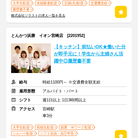
大学生歓迎
未経験者歓迎
主婦(夫)歓迎
交通費支給
履歴書不要
株式会社ソラストの求人一覧を見る
とんかつ浜勝 イオン宮崎店 [2201952]
【キッチン】前払いOK★働いた分
が即手元に！学生から主婦さん活
躍中◎履歴書不要
給与
時給1100円～ ※交通費全額支給
雇用形態
アルバイト・パート
シフト
週1日以上 1日3時間以上
アクセス
宮崎駅
車3分
大学生歓迎
高校生歓迎
副業・Ｗワーク歓迎
シルバー歓迎
シフト自由・自己申告