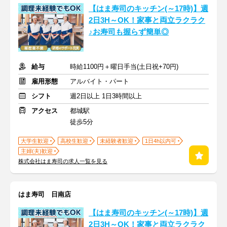
【はま寿司のキッチン(～17時)】週
2日3H～OK！家事と両立ラクラク
♪お寿司も握らず簡単◎
給与
時給1100円＋曜日手当(土日祝+70円)
雇用形態
アルバイト・パート
シフト
週2日以上 1日3時間以上
アクセス
都城駅
徒歩5分
大学生歓迎
高校生歓迎
未経験者歓迎
1日4h以内可
主婦(夫)歓迎
株式会社はま寿司の求人一覧を見る
はま寿司 日南店
【はま寿司のキッチン(～17時)】週
2日3H～OK！家事と両立ラクラク