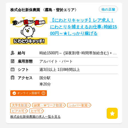
他の店舗
株式会社新保農園 〈霧島・曽於エリア〉
【にわとりキャッチ】レア求人！
にわとりを捕まえるお仕事♪時給15
00円～★しっかり稼げる
給与
時給1500円～ (深夜割増･時間帯加給含む) + 交通費規定支給
雇用形態
アルバイト・パート
シフト
週3日以上 1日8時間以上
アクセス
国分駅
車20分
オンライン面接可
大学生歓迎
副業・Ｗワーク歓迎
シルバー歓迎
ピアス可
ヒゲ可
株式会社新保農園の求人一覧を見る