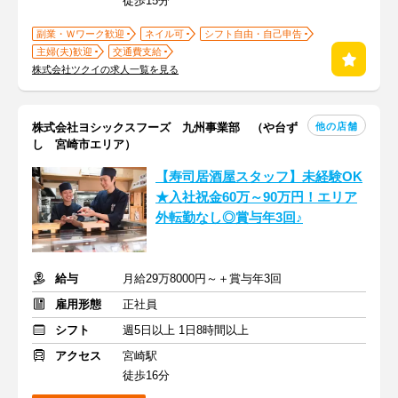
徒歩15分
副業・Ｗワーク歓迎
ネイル可
シフト自由・自己申告
主婦(夫)歓迎
交通費支給
株式会社ツクイの求人一覧を見る
他の店舗
株式会社ヨシックスフーズ 九州事業部 （や台ず
し 宮崎市エリア）
【寿司居酒屋スタッフ】未経験OK
★入社祝金60万～90万円！エリア
外転勤なし◎賞与年3回♪
給与
月給29万8000円～＋賞与年3回
雇用形態
正社員
シフト
週5日以上 1日8時間以上
アクセス
宮崎駅
徒歩16分