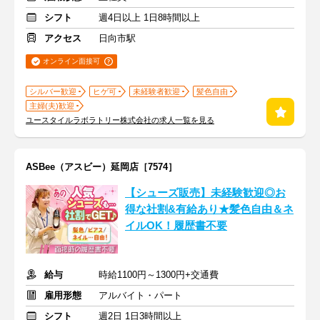
シフト
週4日以上 1日8時間以上
アクセス
日向市駅
オンライン面接可
シルバー歓迎
ヒゲ可
未経験者歓迎
髪色自由
主婦(夫)歓迎
ユースタイルラボラトリー株式会社の求人一覧を見る
ASBee（アスビー）延岡店［7574］
【シューズ販売】未経験歓迎◎お
得な社割&有給あり★髪色自由＆ネ
イルOK！履歴書不要
給与
時給1100円～1300円+交通費
雇用形態
アルバイト・パート
シフト
週2日 1日3時間以上