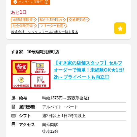
オンライン面接可
1
あと
日
未経験者歓迎
駅から5分以内
交通費支給
社会保険完備
フリーター歓迎
株式会社ヨシックスフーズの求人一覧を見る
すき家 10号延岡別府町店
【すき家の店舗スタッフ】セルフ
オーダーで簡単！未経験OK★1日/
2h～プライベートも両立◎
給与
時給1375円～(深夜手当込)
雇用形態
アルバイト・パート
シフト
週2日以上 1日2時間以上
アクセス
南延岡駅
徒歩12分