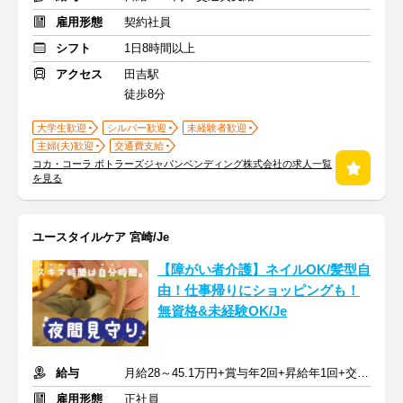
雇用形態
契約社員
シフト
1日8時間以上
アクセス
田吉駅
徒歩8分
大学生歓迎
シルバー歓迎
未経験者歓迎
主婦(夫)歓迎
交通費支給
コカ・コーラ ボトラーズジャパンベンディング株式会社の求人一覧
を見る
ユースタイルケア 宮崎/Je
【障がい者介護】ネイルOK/髪型自
由！仕事帰りにショッピングも！
無資格&未経験OK/Je
給与
月給28～45.1万円+賞与年2回+昇給年1回+交通費全額
雇用形態
正社員