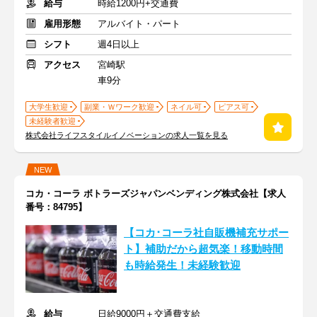
給与
時給1200円+交通費
雇用形態
アルバイト・パート
シフト
週4日以上
アクセス
宮崎駅
車9分
大学生歓迎
副業・Ｗワーク歓迎
ネイル可
ピアス可
未経験者歓迎
株式会社ライフスタイルイノベーションの求人一覧を見る
NEW
コカ・コーラ ボトラーズジャパンベンディング株式会社【求人
番号：84795】
【コカ･コーラ社自販機補充サポー
ト】補助だから超気楽！移動時間
も時給発生！未経験歓迎
給与
日給9000円＋交通費支給