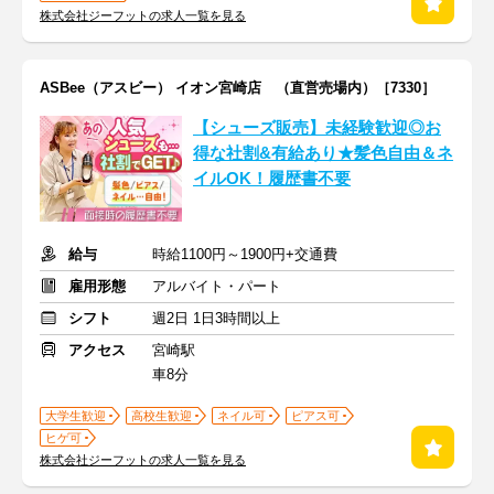
株式会社ジーフットの求人一覧を見る
ASBee（アスビー） イオン宮崎店 （直営売場内）［7330］
【シューズ販売】未経験歓迎◎お
得な社割&有給あり★髪色自由＆ネ
イルOK！履歴書不要
給与
時給1100円～1900円+交通費
雇用形態
アルバイト・パート
シフト
週2日 1日3時間以上
アクセス
宮崎駅
車8分
大学生歓迎
高校生歓迎
ネイル可
ピアス可
ヒゲ可
株式会社ジーフットの求人一覧を見る