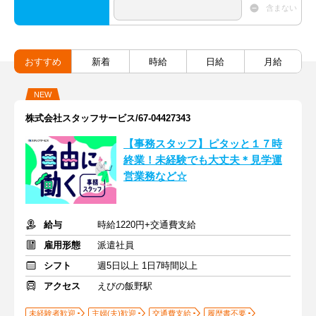
含まない
おすすめ
新着
時給
日給
月給
NEW
株式会社スタッフサービス/67-04427343
【事務スタッフ】ピタッと１７時
終業！未経験でも大丈夫＊見学運
営業務など☆
給与
時給1220円+交通費支給
雇用形態
派遣社員
シフト
週5日以上 1日7時間以上
アクセス
えびの飯野駅
未経験者歓迎
主婦(夫)歓迎
交通費支給
履歴書不要