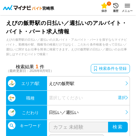
0
宮崎県
保存
履歴
メニュー
えびの飯野駅の日払い／週払いのアルバイト・
バイト・パート求人情報
えびの飯野駅の日払い／週払いの人気バイト・アルバイト・パートを探すならマイナビ
バイト。勤務地や駅、職種等の検索だけではなく、こだわり条件検索を使って日払い／
週払いに関するお仕事を簡単に検索できます。えびの飯野駅の日払い／週払いのお仕事
探しはマイナビバイトで検索！
1
検索結果
件
検索条件を登録
（最終更新日：2026年8月9日）
エリア/駅
えびの飯野駅
選択してください
選択
職種
日払い／週払い
こだわり
キーワード
検索