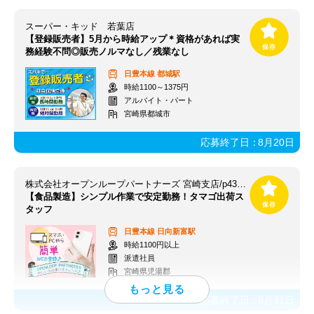
スーパー・キッド 若葉店
【登録販売者】5月から時給アップ＊資格があれば実
務経験不問◎販売ノルマなし／残業なし
日豊本線
都城駅
時給1100～1375円
アルバイト・パート
宮崎県都城市
応募終了日：
8月20日
株式会社オープンループパートナーズ 宮崎支店/p43251201701
【食品製造】シンプル作業で安定勤務！タマゴ出荷ス
タッフ
日豊本線
日向新富駅
時給1100円以上
派遣社員
宮崎県児湯郡
応募終了日：
8月31日