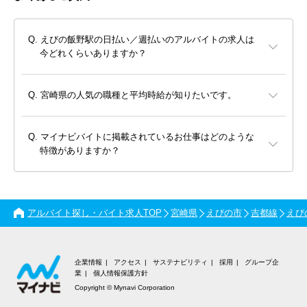
えびの飯野駅の日払い／週払いのアルバイトの求人は
今どれくらいありますか？
宮崎県の人気の職種と平均時給が知りたいです。
マイナビバイトに掲載されているお仕事はどのような
特徴がありますか？
アルバイト探し・バイト求人TOP
宮崎県
えびの市
吉都線
えび
企業情報
アクセス
サステナビリティ
採用
グループ企
業
個人情報保護方針
Copyright © Mynavi Corporation