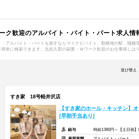
ーク歓迎のアルバイト・バイト・パート求人情
ト・アルバイト・パートを探すならマイナビバイト。勤務地や駅、職種
を簡単に検索できます。北佐久郡の副業・Ｗワーク歓迎のお仕事探しは
並び替え
すき家 18号軽井沢店
【すき家のホール・キッチン】オ
[早朝手当あり]
給与
時給1380円～【土日祝】
雇用形態
アルバイト・パート