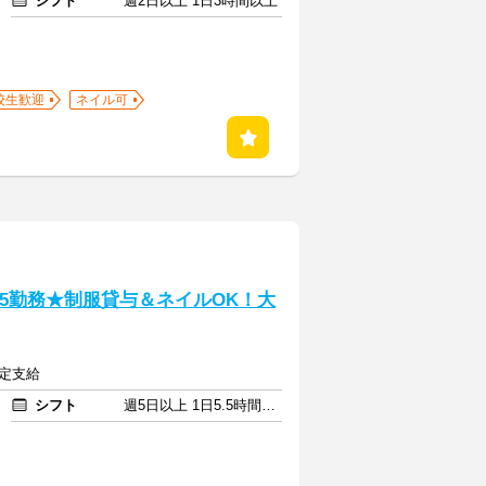
シフト
週2日以上 1日3時間以上
校生歓迎
ネイル可
週5勤務★制服貸与＆ネイルOK！大
規定支給
シフト
週5日以上 1日5.5時間以上