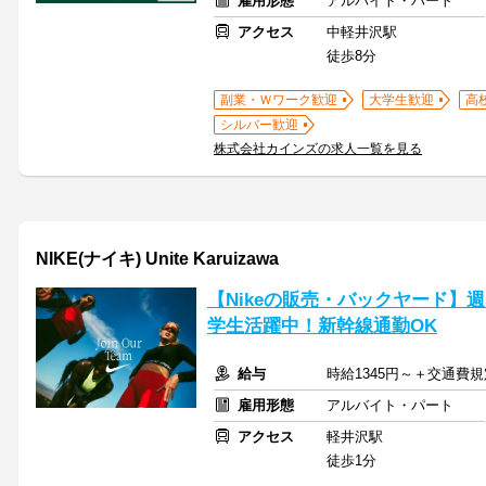
雇用形態
アルバイト・パート
アクセス
中軽井沢駅
徒歩8分
副業・Ｗワーク歓迎
大学生歓迎
高
シルバー歓迎
株式会社カインズの求人一覧を見る
NIKE(ナイキ) Unite Karuizawa
【Nikeの販売・バックヤード】
学生活躍中！新幹線通勤OK
給与
時給1345円～＋交通費
雇用形態
アルバイト・パート
アクセス
軽井沢駅
徒歩1分