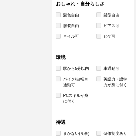
おしゃれ・自分らしさ
髪色自由
髪型自由
服装自由
ピアス可
ネイル可
ヒゲ可
環境
駅から5分以内
車通勤可
バイク/自転車
英語力・語学
通勤可
力が身に付く
PCスキルが身
に付く
待遇
まかない(食事)
研修制度あり