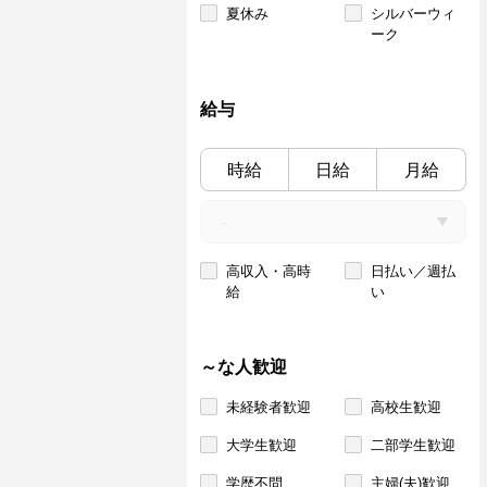
夏休み
シルバーウィ
ーク
給与
時給
日給
月給
高収入・高時
日払い／週払
給
い
～な人歓迎
未経験者歓迎
高校生歓迎
大学生歓迎
二部学生歓迎
学歴不問
主婦(夫)歓迎