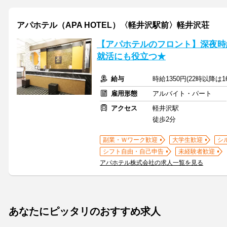
アパホテル（APA HOTEL）〈軽井沢駅前〉軽井沢荘
【アパホテルのフロント】深夜時給
就活にも役立つ★
給与
時給1350円(22時以降は
雇用形態
アルバイト・パート
アクセス
軽井沢駅
徒歩2分
副業・Ｗワーク歓迎
大学生歓迎
シ
シフト自由・自己申告
未経験者歓迎
アパホテル株式会社の求人一覧を見る
あなたにピッタリのおすすめ求人