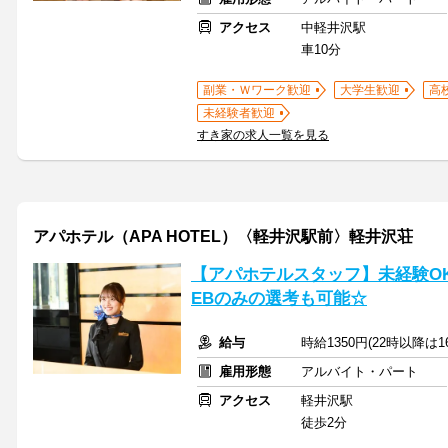
アクセス
中軽井沢駅
車10分
副業・Ｗワーク歓迎
大学生歓迎
高
未経験者歓迎
すき家の求人一覧を見る
アパホテル（APA HOTEL）〈軽井沢駅前〉軽井沢荘
【アパホテルスタッフ】未経験O
EBのみの選考も可能☆
給与
時給1350円(22時以降は
雇用形態
アルバイト・パート
アクセス
軽井沢駅
徒歩2分