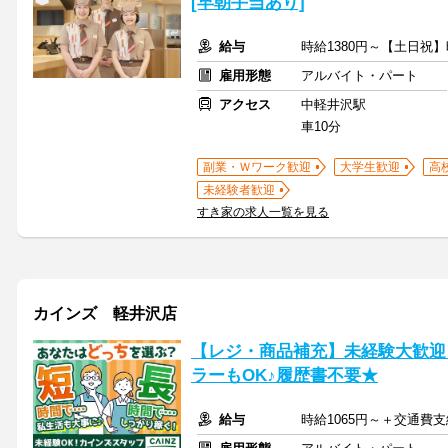
[早朝手当あり]
給与
時給1380円～【土日祝】
雇用形態
アルバイト・パート
アクセス
中軽井沢駅
車10分
副業・Ｗワーク歓迎
大学生歓迎
高
未経験者歓迎
すき家の求人一覧を見る
カインズ 軽井沢店
【レジ・商品補充】未経験大歓迎
ラーもOK♪履歴書不要★
給与
時給1065円～＋交通費支