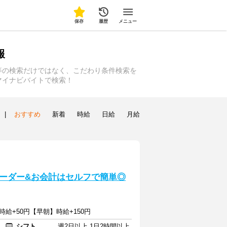
保存
履歴
メニュー
報
等の検索だけではなく、こだわり条件検索を
マイナビバイトで検索！
|
おすすめ
新着
時給
日給
月給
ーダー&お会計はセルフで簡単◎
時給+50円【早朝】時給+150円
シフト
週2日以上 1日2時間以上