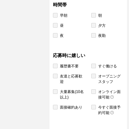
時間帯
早朝
朝
昼
夕方
夜
夜勤
応募時に嬉しい
履歴書不要
すぐ働ける
友達と応募歓
オープニング
迎
スタッフ
大量募集(10名
オンライン面
以上)
接可能
面接確約あり
今すぐ面接予
約可能