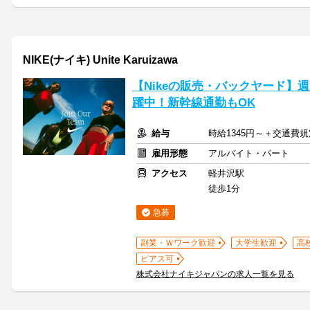
NIKE(ナイキ) Unite Karuizawa
【Nikeの販売・バックヤード】
躍中！新幹線通勤もOK
給与
時給1345円～＋交通費
雇用形態
アルバイト・パート
アクセス
軽井沢駅
徒歩1分
急募
副業・Ｗワーク歓迎
大学生歓迎
高
ピアス可
株式会社ナイキジャパンの求人一覧を見る