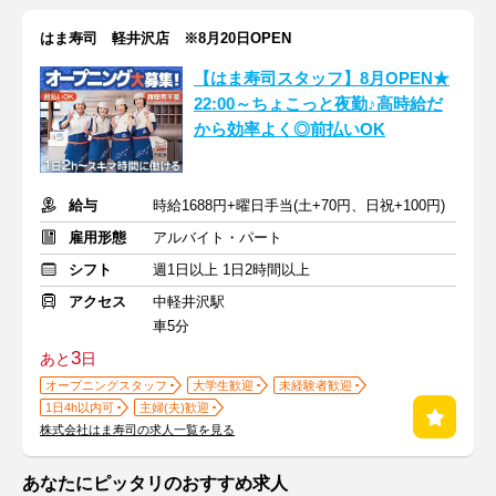
はま寿司 軽井沢店 ※8月20日OPEN
【はま寿司スタッフ】8月OPEN★
22:00～ちょこっと夜勤♪高時給だ
から効率よく◎前払いOK
給与
時給1688円+曜日手当(土+70円、日祝+100円)
雇用形態
アルバイト・パート
シフト
週1日以上 1日2時間以上
アクセス
中軽井沢駅
車5分
3
あと
日
オープニングスタッフ
大学生歓迎
未経験者歓迎
1日4h以内可
主婦(夫)歓迎
株式会社はま寿司の求人一覧を見る
あなたにピッタリのおすすめ求人