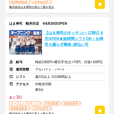
未経験者歓迎
1日4h以内可
株式会社はま寿司の求人一覧を見る
はま寿司 軽井沢店 ※8月20日OPEN
【はま寿司のキッチン(～17時)】8
月OPEN★短時間シフトOK！お寿
司も握らず簡単♪前払い可
給与
時給1350円+曜日手当(土+70円、日祝+100円)
雇用形態
アルバイト・パート
シフト
週1日以上 1日2時間以上
アクセス
中軽井沢駅
車5分
3
あと
日
オープニングスタッフ
大学生歓迎
高校生歓迎
未経験者歓迎
1日4h以内可
株式会社はま寿司の求人一覧を見る