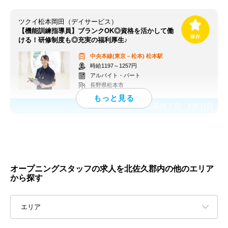
ツクイ松本岡田（デイサービス）
【機能訓練指導員】ブランクOK◎資格を活かして働
ける！研修制度も◎充実の福利厚生♪
中央本線(東京－松本)
松本駅
時給1197～1257円
アルバイト・パート
長野県松本市
応募終了日：
8月31日
オープニングスタッフの求人を北佐久郡内の他のエリア
から探す
エリア