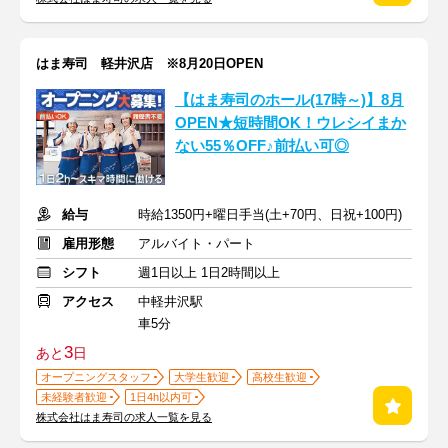
はま寿司 軽井沢店 ※8月20日OPEN
【はま寿司のホール(17時～)】8月
OPEN★短時間OK！ウレシイまか
ない55％OFF♪前払い可◎
給与
時給1350円+曜日手当(土+70円、日祝+100円)
雇用形態
アルバイト・パート
シフト
週1日以上 1日2時間以上
アクセス
中軽井沢駅
車5分
3
あと
日
オープニングスタッフ
大学生歓迎
高校生歓迎
未経験者歓迎
1日4h以内可
株式会社はま寿司の求人一覧を見る