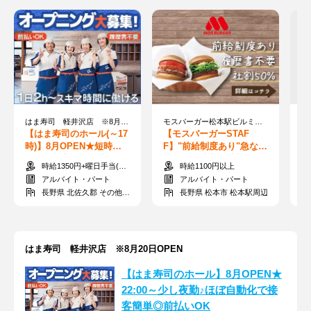
はま寿司 軽井沢店 ※8月20日OPEN
モスバーガー松本駅ビルミドリ店
【はま寿司のホール(～17
【モスバーガーSTAF
【
時)】8月OPEN★短時間
F】"前給制度あり"急な出
O
シフトで家族との時間も
費の強い味方★社割全品5
働
時給1350円+曜日手当(土+70円、日祝+100円)
時給1100円以上
大切に♪前払いOK！
0％OFF♪未経験OK！
ビ
アルバイト・パート
アルバイト・パート
長野県 北佐久郡 その他北佐久郡
長野県 松本市 松本駅周辺
はま寿司 軽井沢店 ※8月20日OPEN
【はま寿司のホール】8月OPEN★
22:00～少し夜勤♪ほぼ自動化で接
客簡単◎前払いOK