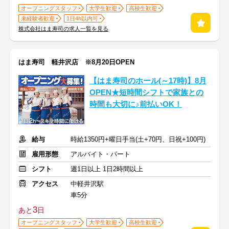
オープニングスタッフ
大学生歓迎
高校生歓迎
未経験者歓迎
1日4h以内可
株式会社はま寿司の求人一覧を見る
はま寿司 軽井沢店 ※8月20日OPEN
【はま寿司のホール(～17時)】8月
OPEN★短時間シフトで家族との
時間も大切に♪前払いOK！
給与
時給1350円+曜日手当(土+70円、日祝+100円)
雇用形態
アルバイト・パート
シフト
週1日以上 1日2時間以上
アクセス
中軽井沢駅
車5分
3
あと
日
オープニングスタッフ
大学生歓迎
高校生歓迎