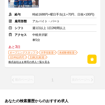
給与
時給1688円+曜日手当(土+70円、日祝+100円)
雇用形態
アルバイト・パート
シフト
週1日以上 1日2時間以上
アクセス
中軽井沢駅
車5分
3
あと
日
オープニングスタッフ
大学生歓迎
未経験者歓迎
1日4h以内可
主婦(夫)歓迎
株式会社はま寿司の求人一覧を見る
1
前のページへ
次のページへ
あなたの検索履歴からのおすすめ求人