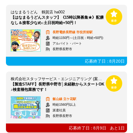
はなまるうどん 鶴賀店 ha002
【はなまるうどんスタッフ】《15時以降募集★》配膳
なし＆接客少なめ♪土日祝時給+50円！
長野電鉄長野線
市役所前駅
時給1150円～(土日祝：時給+50円)
アルバイト・パート
長野県長野市
応募終了日：
8月20日
株式会社スタッフサービス・エンジニアリング (案件NO/sseA39237)
【製造STAFF】長野県中野市│未経験からスタートOK
♪検査梱包業務です！
飯山線
立ケ花駅
時給1560円以上
派遣社員
長野県長野市
応募終了日：
8月9日
あと
1
日