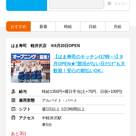
含まない
おすすめ
新着
時給
日給
月給
はま寿司 軽井沢店 ※8月20日OPEN
【はま寿司のキッチン(17時～)】8
月OPEN★"部活がない日だけ"も大
歓迎！安心の前払いOK♪
給与
時給1350円+曜日手当(土+70円、日祝+100円)
雇用形態
アルバイト・パート
シフト
週1日以上 1日2時間以上
アクセス
中軽井沢駅
車5分
3
あと
日