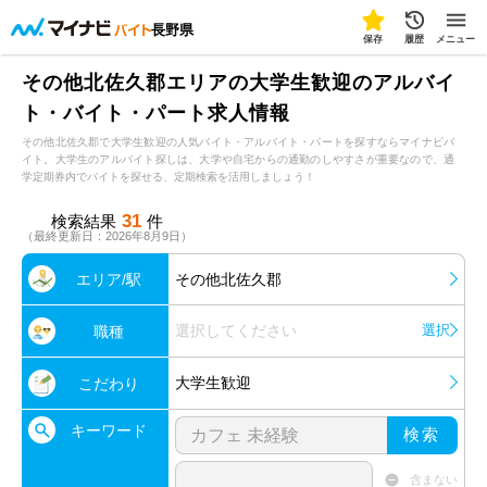
長野県
保存
履歴
メニュー
その他北佐久郡エリアの大学生歓迎のアルバイ
ト・バイト・パート求人情報
その他北佐久郡で大学生歓迎の人気バイト・アルバイト・パートを探すならマイナビバ
イト。大学生のアルバイト探しは、大学や自宅からの通勤のしやすさが重要なので、通
学定期券内でバイトを探せる、定期検索を活用しましょう！
31
検索結果
件
（最終更新日：2026年8月9日）
エリア/駅
その他北佐久郡
選択してください
選択
職種
大学生歓迎
こだわり
キーワード
検索
含まない