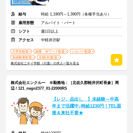
給与
時給 1,190円～1,390円（各種手当あり）
雇用形態
アルバイト・パート
シフト
週1日以上
アクセス
中軽井沢駅
大学生歓迎
副業・Ｗワーク歓迎
シルバー歓迎
未経験者歓迎
主婦(夫)歓迎
株式会社ニチイ学館（介護）の求人一覧を見る
株式会社エンクルー ※勤務地：［北佐久郡軽井沢町長倉］周
辺 / 121_nagn2377_01-22000RS
【レジ、品出し 】未経験～中高
年まで活躍中♪時給1230円！TEL面
接＆来社不要★