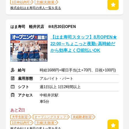
1日4h以内可
主婦(夫)歓迎
株式会社はま寿司の求人一覧を見る
はま寿司 軽井沢店 ※8月20日OPEN
【はま寿司スタッフ】8月OPEN★
22:00～ちょこっと夜勤♪高時給だ
から効率よく◎前払いOK
給与
時給1688円+曜日手当(土+70円、日祝+100円)
雇用形態
アルバイト・パート
シフト
週1日以上 1日2時間以上
アクセス
中軽井沢駅
車5分
2
あと
日
大学生歓迎
オープニングスタッフ
未経験者歓迎
1日4h以内可
主婦(夫)歓迎
株式会社はま寿司の求人一覧を見る