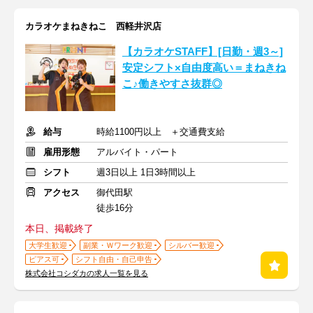
カラオケまねきねこ 西軽井沢店
【カラオケSTAFF】[日勤・週3～]
安定シフト×自由度高い＝まねきね
こ♪働きやすさ抜群◎
給与
時給1100円以上 ＋交通費支給
雇用形態
アルバイト・パート
シフト
週3日以上 1日3時間以上
アクセス
御代田駅
徒歩16分
本日、掲載終了
大学生歓迎
副業・Ｗワーク歓迎
シルバー歓迎
ピアス可
シフト自由・自己申告
株式会社コシダカの求人一覧を見る