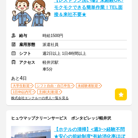
【レストラン洗い場】未経験OK♪
モクモクできる簡単作業！TEL面
接＆来社不要★
給与
時給1500円
雇用形態
派遣社員
シフト
週2日以上 1日4時間以上
アクセス
軽井沢駅
車5分
4
あと
日
大学生歓迎
シフト自由・自己申告
未経験者歓迎
1日4h以内可
主婦(夫)歓迎
株式会社エンクルーの求人一覧を見る
ヒュウマップクリーンサービス ポンタビレッジ軽井沢
【ホテルの清掃】<週3~>経験不問
★安心の前給制度*有給消化率ほぼ