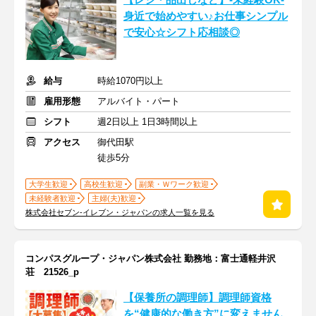
【レジ・品出しなど】-未経験OK-
身近で始めやすい♪お仕事シンプル
で安心☆シフト応相談◎
給与
時給1070円以上
雇用形態
アルバイト・パート
シフト
週2日以上 1日3時間以上
アクセス
御代田駅
徒歩5分
大学生歓迎
高校生歓迎
副業・Ｗワーク歓迎
未経験者歓迎
主婦(夫)歓迎
株式会社セブン-イレブン・ジャパンの求人一覧を見る
コンパスグループ・ジャパン株式会社 勤務地：富士通軽井沢
荘 21526_p
【保養所の調理師】調理師資格
を“健康的な働き方”に変えません