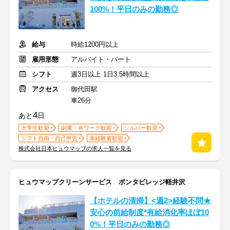
100%！平日のみの勤務◎
給与
時給1200円以上
雇用形態
アルバイト・パート
シフト
週3日以上 1日3.5時間以上
アクセス
御代田駅
車26分
4
あと
日
大学生歓迎
副業・Ｗワーク歓迎
シルバー歓迎
シフト自由・自己申告
未経験者歓迎
株式会社日本ヒュウマップの求人一覧を見る
ヒュウマップクリーンサービス ポンタビレッジ軽井沢
【ホテルの清掃】<週2>経験不問★
安心の前給制度*有給消化率ほぼ10
0%！平日のみの勤務◎