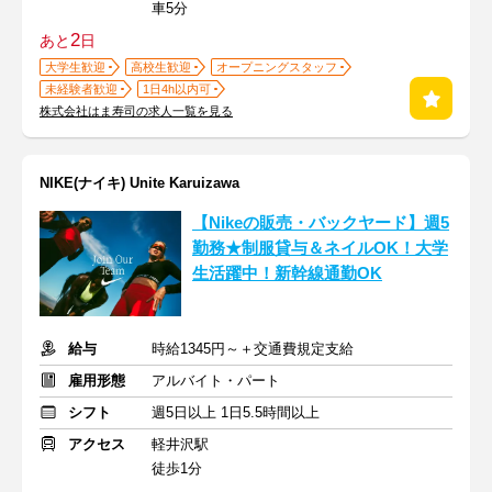
車5分
2
あと
日
大学生歓迎
高校生歓迎
オープニングスタッフ
未経験者歓迎
1日4h以内可
株式会社はま寿司の求人一覧を見る
NIKE(ナイキ) Unite Karuizawa
【Nikeの販売・バックヤード】週5
勤務★制服貸与＆ネイルOK！大学
生活躍中！新幹線通勤OK
給与
時給1345円～＋交通費規定支給
雇用形態
アルバイト・パート
シフト
週5日以上 1日5.5時間以上
アクセス
軽井沢駅
徒歩1分