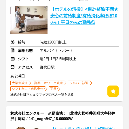
【ホテルの清掃】<週2>経験不問★
安心の前給制度*有給消化率ほぼ10
0%！平日のみの勤務◎
給与
時給1200円以上
雇用形態
アルバイト・パート
シフト
週2日 1日2.5時間以上
アクセス
御代田駅
4
あと
日
大学生歓迎
副業・Ｗワーク歓迎
シルバー歓迎
シフト自由・自己申告
平日
株式会社日本ヒュウマップの求人一覧を見る
株式会社エンクルー ※勤務地：［北佐久郡軽井沢町大字軽井
沢］周辺 / 141_nagn947_18-00000W