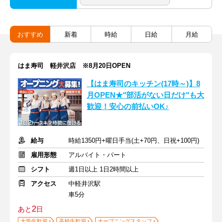
おすすめ
新着
時給
日給
月給
はま寿司 軽井沢店 ※8月20日OPEN
【はま寿司のキッチン(17時～)】8
月OPEN★"部活がない日だけ"も大
歓迎！安心の前払いOK♪
給与
時給1350円+曜日手当(土+70円、日祝+100円)
雇用形態
アルバイト・パート
シフト
週1日以上 1日2時間以上
アクセス
中軽井沢駅
車5分
2
あと
日
大学生歓迎
高校生歓迎
オープニングスタッフ