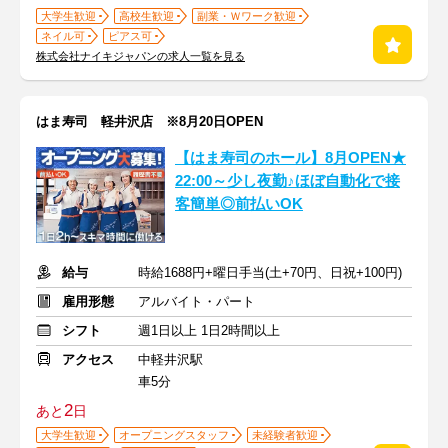
大学生歓迎
高校生歓迎
副業・Ｗワーク歓迎
ネイル可
ピアス可
株式会社ナイキジャパンの求人一覧を見る
はま寿司 軽井沢店 ※8月20日OPEN
【はま寿司のホール】8月OPEN★
22:00～少し夜勤♪ほぼ自動化で接
客簡単◎前払いOK
給与
時給1688円+曜日手当(土+70円、日祝+100円)
雇用形態
アルバイト・パート
シフト
週1日以上 1日2時間以上
アクセス
中軽井沢駅
車5分
2
あと
日
大学生歓迎
オープニングスタッフ
未経験者歓迎