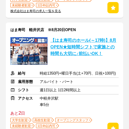
未経験者歓迎
1日4h以内可
株式会社はま寿司の求人一覧を見る
はま寿司 軽井沢店 ※8月20日OPEN
【はま寿司のホール(～17時)】8月
OPEN★短時間シフトで家族との
時間も大切に♪前払いOK！
給与
時給1350円+曜日手当(土+70円、日祝+100円)
雇用形態
アルバイト・パート
シフト
週1日以上 1日2時間以上
アクセス
中軽井沢駅
車5分
2
あと
日
大学生歓迎
高校生歓迎
オープニングスタッフ
未経験者歓迎
1日4h以内可