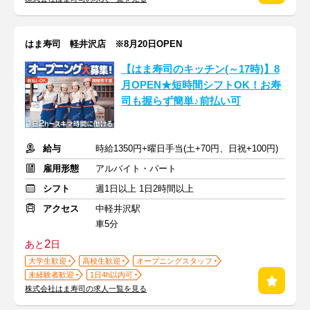
はま寿司 軽井沢店 ※8月20日OPEN
【はま寿司のキッチン(～17時)】8
月OPEN★短時間シフトOK！お寿
司も握らず簡単♪前払い可
給与
時給1350円+曜日手当(土+70円、日祝+100円)
雇用形態
アルバイト・パート
シフト
週1日以上 1日2時間以上
アクセス
中軽井沢駅
車5分
2
あと
日
大学生歓迎
高校生歓迎
オープニングスタッフ
未経験者歓迎
1日4h以内可
株式会社はま寿司の求人一覧を見る