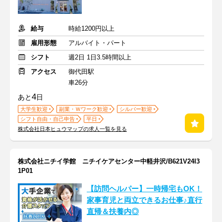
給与
時給1200円以上
雇用形態
アルバイト・パート
シフト
週2日 1日3.5時間以上
アクセス
御代田駅
車26分
4
あと
日
大学生歓迎
副業・Ｗワーク歓迎
シルバー歓迎
シフト自由・自己申告
平日
株式会社日本ヒュウマップの求人一覧を見る
株式会社ニチイ学館 ニチイケアセンター中軽井沢/B621V24I3
1P01
【訪問ヘルパー】一時帰宅もOK！
家事育児と両立できるお仕事♪直行
直帰＆扶養内◎