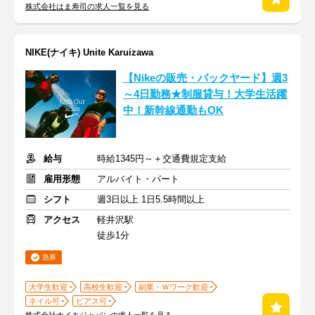
株式会社はま寿司の求人一覧を見る
NIKE(ナイキ) Unite Karuizawa
【Nikeの販売・バックヤード】週3
～4日勤務★制服貸与！大学生活躍
中！新幹線通勤もOK
給与
時給1345円～＋交通費規定支給
雇用形態
アルバイト・パート
シフト
週3日以上 1日5.5時間以上
アクセス
軽井沢駅
徒歩1分
急募
大学生歓迎
高校生歓迎
副業・Ｗワーク歓迎
ネイル可
ピアス可