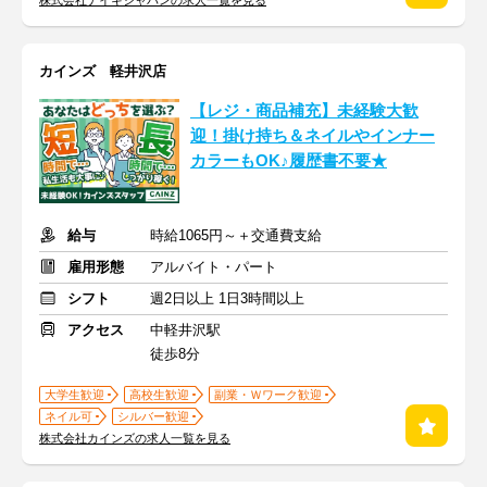
株式会社ナイキジャパンの求人一覧を見る
カインズ 軽井沢店
【レジ・商品補充】未経験大歓
迎！掛け持ち＆ネイルやインナー
カラーもOK♪履歴書不要★
給与
時給1065円～＋交通費支給
雇用形態
アルバイト・パート
シフト
週2日以上 1日3時間以上
アクセス
中軽井沢駅
徒歩8分
大学生歓迎
高校生歓迎
副業・Ｗワーク歓迎
ネイル可
シルバー歓迎
株式会社カインズの求人一覧を見る