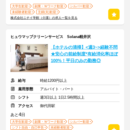
大学生歓迎
副業・Ｗワーク歓迎
シルバー歓迎
未経験者歓迎
主婦(夫)歓迎
株式会社ニチイ学館（介護）の求人一覧を見る
ヒュウマップクリーンサービス Solana軽井沢
【ホテルの清掃】<週3~>経験不問
★安心の前給制度*有給消化率ほぼ
100%！平日のみの勤務◎
給与
時給1200円以上
雇用形態
アルバイト・パート
シフト
週3日以上 1日2.5時間以上
アクセス
御代田駅
4
あと
日
大学生歓迎
副業・Ｗワーク歓迎
シルバー歓迎
シフト自由・自己申告
未経験者歓迎