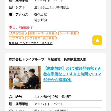
雇用形態
アルバイト・パート
シフト
週3日以上 1日3時間以上
アクセス
御代田駅
徒歩16分
本日、掲載終了
大学生歓迎
副業・Ｗワーク歓迎
シルバー歓迎
ピアス可
シフト自由・自己申告
株式会社コシダカの求人一覧を見る
株式会社トライグループ ※勤務地：長野県北佐久郡
【家庭教師】3分で教師登録完了★
教材準備なし！すきま時間で1コマ
60分から指導OK
給与
1コマ(60分)1980～4345円
雇用形態
アルバイト・パート