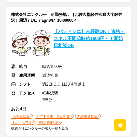
株式会社エンクルー ※勤務地：［北佐久郡軽井沢町大字軽井
沢］周辺 / 141_nagn947_18-00000P
【パティシエ】未経験OK！資格・
スキル不問◎時給1800円～！開始
日相談OK
給与
時給1800円
雇用形態
派遣社員
シフト
週2日以上 1日3時間以上
アクセス
軽井沢駅
車5分
4
あと
日
大学生歓迎
シフト自由・自己申告
未経験者歓迎
1日4h以内可
主婦(夫)歓迎
株式会社エンクルーの求人一覧を見る