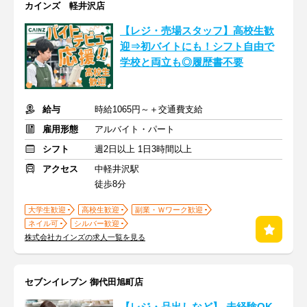
カインズ 軽井沢店
【レジ・売場スタッフ】高校生歓
迎⇒初バイトにも！シフト自由で
学校と両立も◎履歴書不要
給与
時給1065円～＋交通費支給
雇用形態
アルバイト・パート
シフト
週2日以上 1日3時間以上
アクセス
中軽井沢駅
徒歩8分
大学生歓迎
高校生歓迎
副業・Ｗワーク歓迎
ネイル可
シルバー歓迎
株式会社カインズの求人一覧を見る
セブンイレブン 御代田旭町店