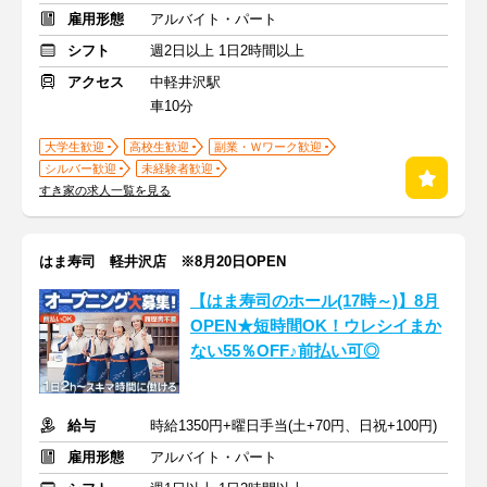
雇用形態
アルバイト・パート
シフト
週2日以上 1日2時間以上
アクセス
中軽井沢駅
車10分
大学生歓迎
高校生歓迎
副業・Ｗワーク歓迎
シルバー歓迎
未経験者歓迎
すき家の求人一覧を見る
はま寿司 軽井沢店 ※8月20日OPEN
【はま寿司のホール(17時～)】8月
OPEN★短時間OK！ウレシイまか
ない55％OFF♪前払い可◎
給与
時給1350円+曜日手当(土+70円、日祝+100円)
雇用形態
アルバイト・パート