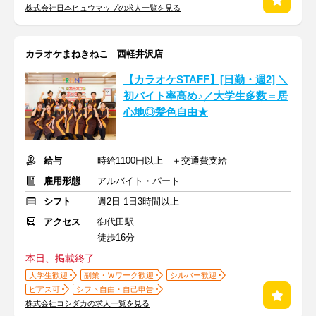
株式会社日本ヒュウマップの求人一覧を見る
カラオケまねきねこ 西軽井沢店
【カラオケSTAFF】[日勤・週2] ＼
初バイト率高め♪／大学生多数＝居
心地◎髪色自由★
給与
時給1100円以上 ＋交通費支給
雇用形態
アルバイト・パート
シフト
週2日 1日3時間以上
アクセス
御代田駅
徒歩16分
本日、掲載終了
大学生歓迎
副業・Ｗワーク歓迎
シルバー歓迎
ピアス可
シフト自由・自己申告
株式会社コシダカの求人一覧を見る