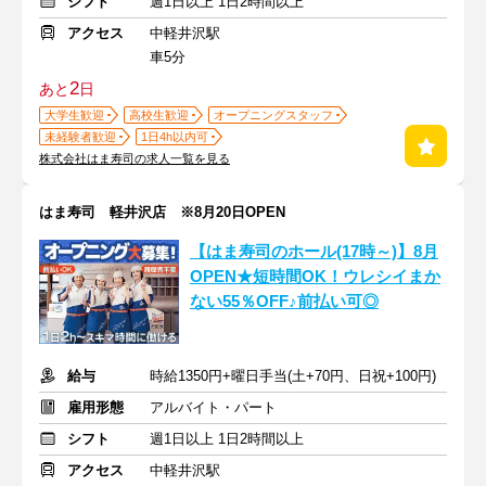
シフト
週1日以上 1日2時間以上
アクセス
中軽井沢駅
車5分
2
あと
日
大学生歓迎
高校生歓迎
オープニングスタッフ
未経験者歓迎
1日4h以内可
株式会社はま寿司の求人一覧を見る
はま寿司 軽井沢店 ※8月20日OPEN
【はま寿司のホール(17時～)】8月
OPEN★短時間OK！ウレシイまか
ない55％OFF♪前払い可◎
給与
時給1350円+曜日手当(土+70円、日祝+100円)
雇用形態
アルバイト・パート
シフト
週1日以上 1日2時間以上
アクセス
中軽井沢駅