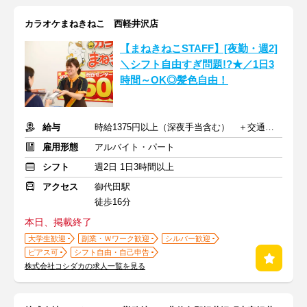
カラオケまねきねこ 西軽井沢店
【まねきねこSTAFF】[夜勤・週2]
＼シフト自由すぎ問題!?★／1日3
時間～OK◎髪色自由！
給与
時給1375円以上（深夜手当含む） ＋交通費支給
雇用形態
アルバイト・パート
シフト
週2日 1日3時間以上
アクセス
御代田駅
徒歩16分
本日、掲載終了
大学生歓迎
副業・Ｗワーク歓迎
シルバー歓迎
ピアス可
シフト自由・自己申告
株式会社コシダカの求人一覧を見る