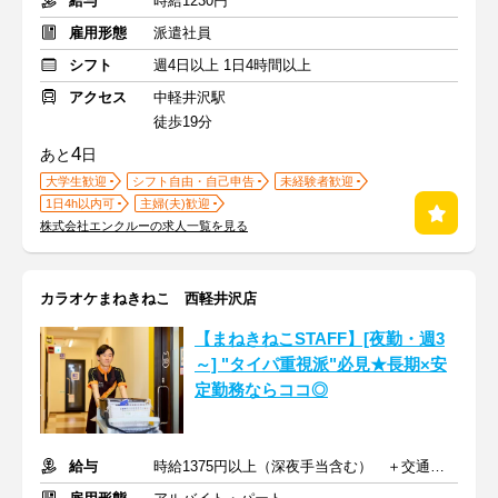
給与
時給1230円
雇用形態
派遣社員
シフト
週4日以上 1日4時間以上
アクセス
中軽井沢駅
徒歩19分
4
あと
日
大学生歓迎
シフト自由・自己申告
未経験者歓迎
1日4h以内可
主婦(夫)歓迎
株式会社エンクルーの求人一覧を見る
カラオケまねきねこ 西軽井沢店
【まねきねこSTAFF】[夜勤・週3
～] "タイパ重視派"必見★長期×安
定勤務ならココ◎
給与
時給1375円以上（深夜手当含む） ＋交通費支給