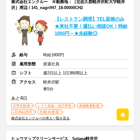
株式会社エンクルー ※勤務地：［北佐久郡軽井沢町大字軽井
沢］周辺 / 141_nagn947_18-00000CH2
【レストラン調理】TEL面接のみ
★来社不要！週払い相談OK！時給
1800円～★未経験◎
給与
時給1800円
雇用形態
派遣社員
シフト
週2日以上 1日3時間以上
アクセス
軽井沢駅
車5分
4
あと
日
大学生歓迎
シフト自由・自己申告
未経験者歓迎
1日4h以内可
主婦(夫)歓迎
株式会社エンクルーの求人一覧を見る
ヒュウマップクリーンサービス Solana軽井沢