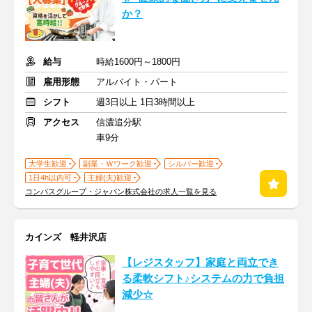
か？
給与
時給1600円～1800円
雇用形態
アルバイト・パート
シフト
週3日以上 1日3時間以上
アクセス
信濃追分駅
車9分
大学生歓迎
副業・Ｗワーク歓迎
シルバー歓迎
1日4h以内可
主婦(夫)歓迎
コンパスグループ・ジャパン株式会社の求人一覧を見る
カインズ 軽井沢店
【レジスタッフ】家庭と両立でき
る柔軟シフト♪システムの力で負担
減少☆