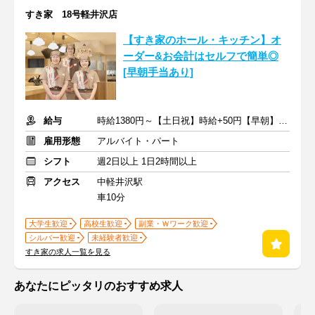
すき家 18号軽井沢店
【すき家のホール・キッチン】オ
ーダー&お会計はセルフで簡単◎
[早朝手当あり]
給与
時給1380円～【土日祝】時給+50円【早朝】時給+150円
雇用形態
アルバイト・パート
シフト
週2日以上 1日2時間以上
アクセス
中軽井沢駅
車10分
大学生歓迎
高校生歓迎
副業・Ｗワーク歓迎
シルバー歓迎
未経験者歓迎
すき家の求人一覧を見る
あなたにピッタリのおすすめ求人