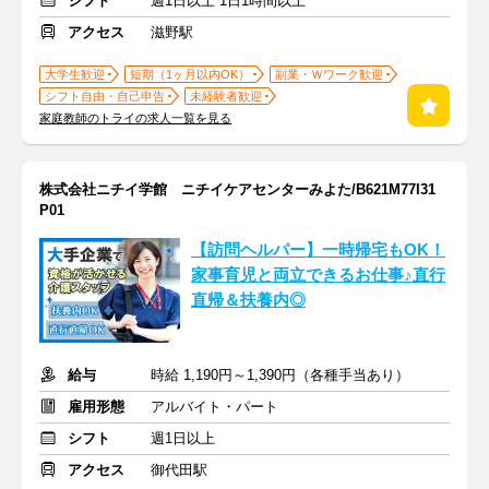
シフト
週1日以上 1日1時間以上
アクセス
滋野駅
大学生歓迎
短期（1ヶ月以内OK）
副業・Ｗワーク歓迎
シフト自由・自己申告
未経験者歓迎
家庭教師のトライの求人一覧を見る
株式会社ニチイ学館 ニチイケアセンターみよた/B621M77I31
P01
【訪問ヘルパー】一時帰宅もOK！
家事育児と両立できるお仕事♪直行
直帰＆扶養内◎
給与
時給 1,190円～1,390円（各種手当あり）
雇用形態
アルバイト・パート
シフト
週1日以上
アクセス
御代田駅