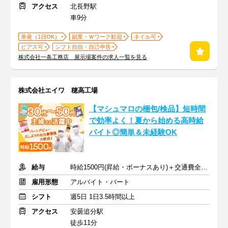
アクセス
北長野駅
車9分
単発（1日OK）
副業・Ｗワーク歓迎
ネイル可
ピアス可
シフト自由・自己申告
株式会社一条工務店 展示場案件の求人一覧を見る
株式会社エイワ 穂高工場
【マシュマロの梱包/検品】短時間
で効率よく！夏から始める高時給
バイト◎簡単＆未経験OK
給与
時給1500円(昇給・ボーナスあり)＋交通費全額支給
雇用形態
アルバイト・パート
シフト
週5日 1日3.5時間以上
アクセス
安曇追分駅
徒歩11分