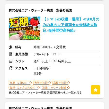
株式会社エア・ウォーター農園 安曇野菜園
【トマトの収穫・選果】≪★8月の
みの夏のレア短期★≫未経験大歓
迎♪短時間◎高時給♪
給与
時給1200円～＋交通費
雇用形態
アルバイト・パート
シフト
週4日以上 1日4.5時間以上
アクセス
一日市場駅
車8分
単発（1日OK）
大学生歓迎
高校生歓迎
短期（1ヶ月以内OK）
副業・Ｗワーク歓迎
株式会社エア・ウォーター農園 安曇野菜園の求人一覧を見る
株式会社エア・ウォーター農園 安曇野菜園