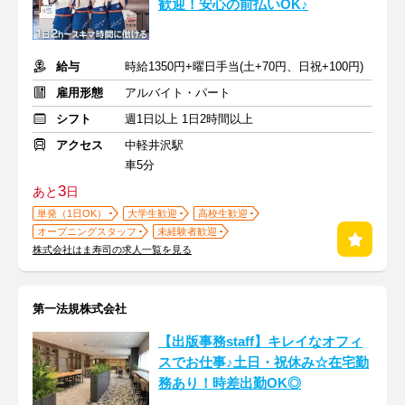
歓迎！安心の前払いOK♪
給与
時給1350円+曜日手当(土+70円、日祝+100円)
雇用形態
アルバイト・パート
シフト
週1日以上 1日2時間以上
アクセス
中軽井沢駅
車5分
3
あと
日
単発（1日OK）
大学生歓迎
高校生歓迎
オープニングスタッフ
未経験者歓迎
株式会社はま寿司の求人一覧を見る
第一法規株式会社
【出版事務staff】キレイなオフィ
スでお仕事♪土日・祝休み☆在宅勤
務あり！時差出勤OK◎