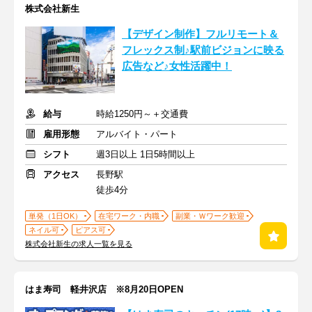
株式会社新生
【デザイン制作】フルリモート＆
フレックス制♪駅前ビジョンに映る
広告など♪女性活躍中！
給与
時給1250円～＋交通費
雇用形態
アルバイト・パート
シフト
週3日以上 1日5時間以上
アクセス
長野駅
徒歩4分
単発（1日OK）
在宅ワーク・内職
副業・Ｗワーク歓迎
ネイル可
ピアス可
株式会社新生の求人一覧を見る
はま寿司 軽井沢店 ※8月20日OPEN