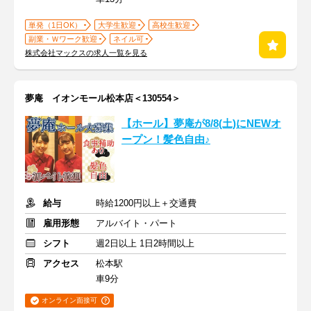
単発（1日OK）
大学生歓迎
高校生歓迎
副業・Ｗワーク歓迎
ネイル可
株式会社マックスの求人一覧を見る
夢庵 イオンモール松本店＜130554＞
【ホール】夢庵が8/8(土)にNEWオ
ープン！髪色自由♪
給与
時給1200円以上＋交通費
雇用形態
アルバイト・パート
シフト
週2日以上 1日2時間以上
アクセス
松本駅
車9分
オンライン面接可