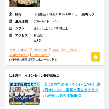
給与
【須坂店】時給1200～1400円、【横町カフェ】時給1100～1200円
雇用形態
アルバイト・パート
シフト
週2日以上 1日4時間以上
アクセス
村山駅
車8分
単発（1日OK）
大学生歓迎
副業・Ｗワーク歓迎
未経験者歓迎
主婦(夫)歓迎
有限会社八幡屋礒五郎の求人一覧を見る
はま寿司 イオンタウン長野三輪店
【はま寿司のキッチン(～17時)】週
2日3H～OK！家事と両立ラクラク
♪お寿司も握らず簡単◎