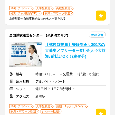
単発（1日OK）
大学生歓迎
高校生歓迎
短期（1ヶ月以内OK）
副業・Ｗワーク歓迎
上伊那貨物自動車株式会社の求人一覧を見る
他の店舗
全国試験運営センター (※新潟エリア)
【試験監督員】登録制★＼300名の
大募集／フリーター&社会人⇒大歓
迎♪前払いOK！(稼働分)
給与
時給1300円～ ＋交通費 ※試験・役割により手当あり
雇用形態
アルバイト・パート
シフト
週1日以上 1日7.5時間以上
アクセス
新潟駅
単発（1日OK）
大学生歓迎
短期（1ヶ月以内OK）
副業・Ｗワーク歓迎
シルバー歓迎