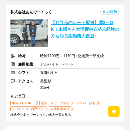
他の店舗
株式会社あんでーくっく
【お弁当のルート配送】週3～O
K！主婦さん大活躍中☆彡未経験の
方も◎長期勤務大歓迎♪
給与
時給1100円～1170円+交通費一部支給
雇用形態
アルバイト・パート
シフト
週3日以上
アクセス
美里駅
車5分
5
あと
日
単発（1日OK）
副業・Ｗワーク歓迎
シルバー歓迎
シフト自由・自己申告
未経験者歓迎
株式会社あんでーくっくの求人一覧を見る