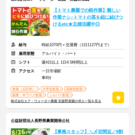
【トマト農園での軽作業】難しい
作業ナシ♪トマトの茎を紐に結びつ
けるetc★主婦活躍中◎
給与
時給1070円＋交通費（1日1127円まで）
雇用形態
アルバイト・パート
シフト
週4日以上 1日4.5時間以上
アクセス
一日市場駅
車8分
単発（1日OK）
大学生歓迎
高校生歓迎
副業・Ｗワーク歓迎
シルバー歓迎
株式会社エア・ウォーター農園 安曇野菜園の求人一覧を見る
公益財団法人長野県農業開発公社
【事務スタッフ】＼〆切間近／9割