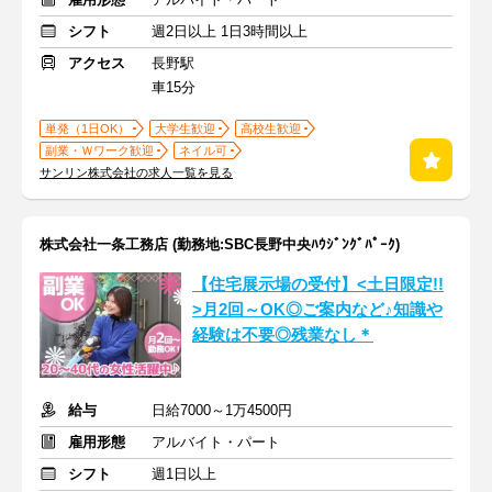
シフト
週2日以上 1日3時間以上
アクセス
長野駅
車15分
単発（1日OK）
大学生歓迎
高校生歓迎
副業・Ｗワーク歓迎
ネイル可
サンリン株式会社の求人一覧を見る
株式会社一条工務店 (勤務地:SBC長野中央ﾊｳｼﾞﾝｸﾞﾊﾟｰｸ)
【住宅展示場の受付】<土日限定!!
>月2回～OK◎ご案内など♪知識や
経験は不要◎残業なし＊
給与
日給7000～1万4500円
雇用形態
アルバイト・パート
シフト
週1日以上