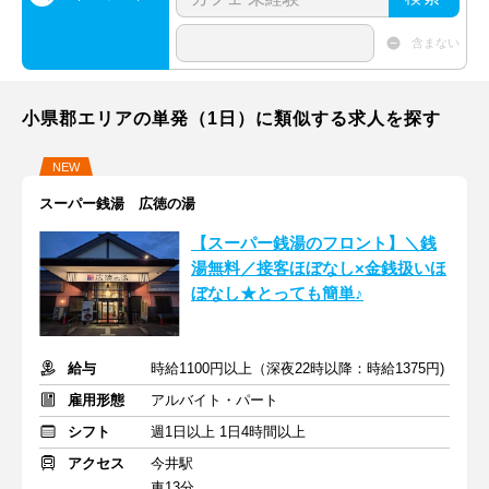
含まない
小県郡エリアの単発（1日）に類似する求人を探す
NEW
スーパー銭湯 広徳の湯
【スーパー銭湯のフロント】＼銭
湯無料／接客ほぼなし×金銭扱いほ
ぼなし★とっても簡単♪
給与
時給1100円以上（深夜22時以降：時給1375円)
雇用形態
アルバイト・パート
シフト
週1日以上 1日4時間以上
アクセス
今井駅
車13分