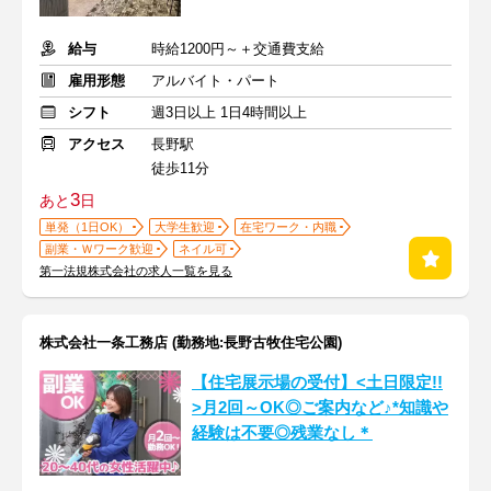
給与
時給1200円～＋交通費支給
雇用形態
アルバイト・パート
シフト
週3日以上 1日4時間以上
アクセス
長野駅
徒歩11分
3
あと
日
単発（1日OK）
大学生歓迎
在宅ワーク・内職
副業・Ｗワーク歓迎
ネイル可
第一法規株式会社の求人一覧を見る
株式会社一条工務店 (勤務地:長野古牧住宅公園)
【住宅展示場の受付】<土日限定!!
>月2回～OK◎ご案内など♪*知識や
経験は不要◎残業なし＊