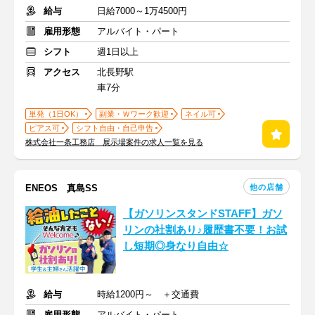
給与
日給7000～1万4500円
雇用形態
アルバイト・パート
シフト
週1日以上
アクセス
北長野駅
車7分
単発（1日OK）
副業・Ｗワーク歓迎
ネイル可
ピアス可
シフト自由・自己申告
株式会社一条工務店 展示場案件の求人一覧を見る
他の店舗
ENEOS 真島SS
【ガソリンスタンドSTAFF】ガソ
リンの社割あり♪履歴書不要！お試
し短期◎身なり自由☆
給与
時給1200円～ ＋交通費
雇用形態
アルバイト・パート