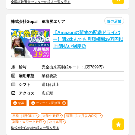
全国試験運営センターの求人一覧を見る
他の店舗
株式会社Gopal ※塩尻エリア
【Amazonの荷物の配送ドライバ
ー】週2休んでも月額報酬39万円以
上!週払い制度◎
給与
完全出来高制(2ルート：1万7899円)
雇用形態
業務委託
シフト
週1日以上
アクセス
広丘駅
急募
オンライン面接可
単発（1日OK）
大学生歓迎
短期（1ヶ月以内OK）
副業・Ｗワーク歓迎
ネイル可
株式会社Gopalの求人一覧を見る