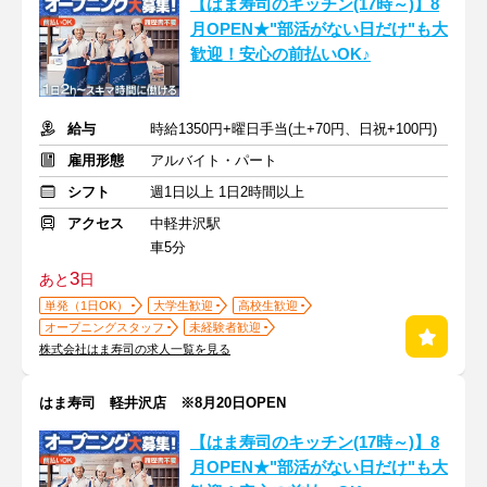
【はま寿司のキッチン(17時～)】8
月OPEN★"部活がない日だけ"も大
歓迎！安心の前払いOK♪
給与
時給1350円+曜日手当(土+70円、日祝+100円)
雇用形態
アルバイト・パート
シフト
週1日以上 1日2時間以上
アクセス
中軽井沢駅
車5分
3
あと
日
単発（1日OK）
大学生歓迎
高校生歓迎
オープニングスタッフ
未経験者歓迎
株式会社はま寿司の求人一覧を見る
はま寿司 軽井沢店 ※8月20日OPEN
【はま寿司のキッチン(17時～)】8
月OPEN★"部活がない日だけ"も大