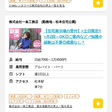
副業・Ｗワーク歓迎
シフト自由・自己申告
J-netレンタリース株式会社の求人一覧を見る
株式会社一条工務店 (勤務地：松本住宅公園)
【住宅展示場の受付】<土日限定!!
>月2回～OK◎ご案内など♪*知識や
経験は不要◎残業なし＊
給与
日給7000～1万4500円
雇用形態
アルバイト・パート
シフト
週1日以上
アクセス
松本駅
車7分
単発（1日OK）
副業・Ｗワーク歓迎
ネイル可
ピアス可
シフト自由・自己申告
株式会社一条工務店 展示場案件の求人一覧を見る