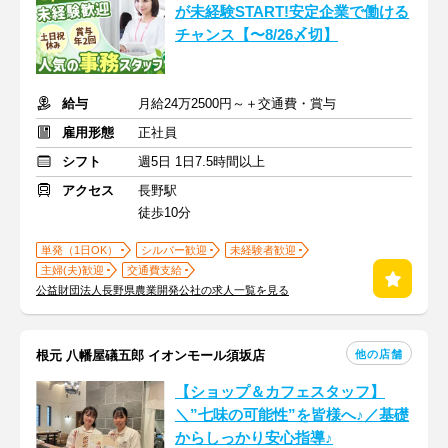
が未経験START!安定企業で働ける
チャンス【〜8/26〆切】
給与
月給24万2500円～＋交通費・賞与
雇用形態
正社員
シフト
週5日 1日7.5時間以上
アクセス
長野駅
徒歩10分
単発（1日OK）
シルバー歓迎
未経験者歓迎
主婦(夫)歓迎
交通費支給
公益財団法人長野県農業開発公社の求人一覧を見る
他の店舗
根元 八幡屋礒五郎 イオンモール須坂店
【ショップ＆カフェスタッフ】
＼”七味の可能性”を皆様へ♪／基礎
からしっかり安心指導♪