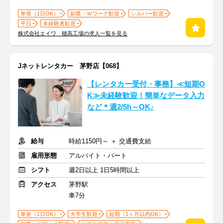
単発（1日OK）
副業・Ｗワーク歓迎
シルバー歓迎
平日
未経験者歓迎
株式会社エイワ 穂高工場の求人一覧を見る
Jネットレンタカー 茅野店【068】
【レンタカー受付・事務】≪短期O
K≫未経験歓迎！簡単なデータ入力
など＊週2/5h～OK♪
給与
時給1150円～ ＋ 交通費支給
雇用形態
アルバイト・パート
シフト
週2日以上 1日5時間以上
アクセス
茅野駅
車7分
単発（1日OK）
大学生歓迎
短期（1ヶ月以内OK）