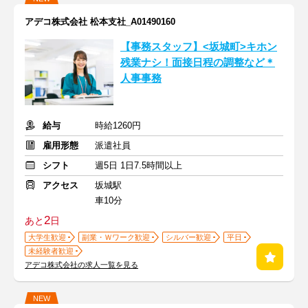
アデコ株式会社 松本支社_A01490160
【事務スタッフ】<坂城町>キホン
残業ナシ！面接日程の調整など＊
人事事務
給与
時給1260円
雇用形態
派遣社員
シフト
週5日 1日7.5時間以上
アクセス
坂城駅
車10分
2
あと
日
大学生歓迎
副業・Ｗワーク歓迎
シルバー歓迎
平日
未経験者歓迎
アデコ株式会社の求人一覧を見る
NEW