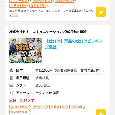
シルバー歓迎
未経験者歓迎
主婦(夫)歓迎
交通費支給
履歴書不要
株式会社スタッフサービス エンジニアリング事業本部の求人一覧
を見る
株式会社ヒト・コミュニケーションズ/s2f26un1905
【仕分け】部品の仕分けピッキン
グ業務
給与
時給1600円 交通費別途支給 賞与年2回有り 退職金制度有
雇用形態
派遣社員
シフト
週5日以上
アクセス
テクノさかき駅
本日、掲載終了
未経験者歓迎
髪色自由
交通費支給
髪型自由
社会保険完備