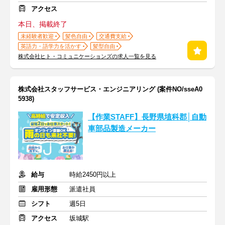
アクセス
本日、掲載終了
未経験者歓迎
髪色自由
交通費支給
英語力・語学力を活かす
髪型自由
株式会社ヒト・コミュニケーションズの求人一覧を見る
株式会社スタッフサービス・エンジニアリング (案件NO/sseA0
5938)
【作業STAFF】長野県埴科郡│自動
車部品製造メーカー
給与
時給2450円以上
雇用形態
派遣社員
シフト
週5日
アクセス
坂城駅