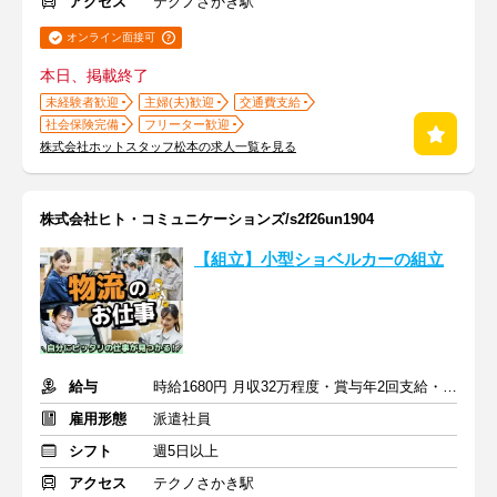
アクセス
テクノさかき駅
オンライン面接可
本日、掲載終了
未経験者歓迎
主婦(夫)歓迎
交通費支給
社会保険完備
フリーター歓迎
株式会社ホットスタッフ松本の求人一覧を見る
株式会社ヒト・コミュニケーションズ/s2f26un1904
【組立】小型ショベルカーの組立
給与
時給1680円 月収32万程度・賞与年2回支給・退職金制度
雇用形態
派遣社員
シフト
週5日以上
アクセス
テクノさかき駅