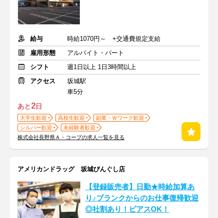
給与
時給1070円～ +交通費規定支給
雇用形態
アルバイト・パート
シフト
週1日以上 1日3時間以上
アクセス
坂城駅
車5分
2
あと
日
大学生歓迎
高校生歓迎
副業・Ｗワーク歓迎
シルバー歓迎
未経験者歓迎
株式会社長野県Ａ・コープの求人一覧を見る
アメリカンドラッグ 坂城びんぐし店
【登録販売者】日勤★時給加算あ
り♪ブランクからのお仕事復帰歓迎
◎社割あり！ピアスOK！