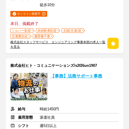
徒歩10分
オンライン面接可
本日、掲載終了
シルバー歓迎
未経験者歓迎
主婦(夫)歓迎
交通費支給
履歴書不要
株式会社スタッフサービス エンジニアリング事業本部の求人一覧
を見る
株式会社ヒト・コミュニケーションズ/s2f26un1907
【事務】法務サポート事務
給与
時給1450円
雇用形態
派遣社員
シフト
週5日以上