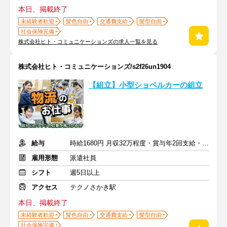
本日、掲載終了
未経験者歓迎
髪色自由
交通費支給
髪型自由
社会保険完備
株式会社ヒト・コミュニケーションズの求人一覧を見る
株式会社ヒト・コミュニケーションズ/s2f26un1904
【組立】小型ショベルカーの組立
給与
時給1680円 月収32万程度・賞与年2回支給・退職金制度
雇用形態
派遣社員
シフト
週5日以上
アクセス
テクノさかき駅
本日、掲載終了
未経験者歓迎
髪色自由
交通費支給
髪型自由
社会保険完備