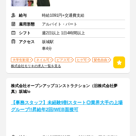
給与
時給1091円+交通費支給
雇用形態
アルバイト・パート
シフト
週2日以上 1日4時間以上
アクセス
坂城駅
車4分
大学生歓迎
ネイル可
ピアス可
ヒゲ可
髪色自由
株式会社モリキの求人一覧を見る
株式会社オープンアップコンストラクション（旧株式会社夢
真）坂城/o
【事務スタッフ】未経験9割スタート◎業界大手の上場
グループ!!昇給年2回/WEB面接可