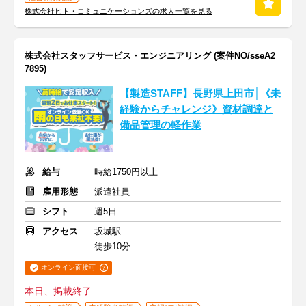
株式会社ヒト・コミュニケーションズの求人一覧を見る
株式会社スタッフサービス・エンジニアリング (案件NO/sseA2
7895)
【製造STAFF】長野県上田市│《未
経験からチャレンジ》資材調達と
備品管理の軽作業
給与
時給1750円以上
雇用形態
派遣社員
シフト
週5日
アクセス
坂城駅
徒歩10分
オンライン面接可
本日、掲載終了