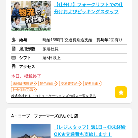
【仕分け】フォークリフトでの仕
分けおよびピッキングスタッフ
給与
時給1680円 交通費別途支給 賞与年2回有り 退職金制度有
雇用形態
派遣社員
シフト
週5日以上
アクセス
本日、掲載終了
未経験者歓迎
髪色自由
交通費支給
髪型自由
社会保険完備
株式会社ヒト・コミュニケーションズの求人一覧を見る
A・コープ ファーマーズびんぐし店
【レジスタッフ】週1日～◎未経験
OK★交通費も支給します！