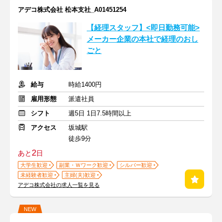
アデコ株式会社 松本支社_A01451254
【経理スタッフ】<即日勤務可能>
メーカー企業の本社で経理のおし
ごと
給与
時給1400円
雇用形態
派遣社員
シフト
週5日 1日7.5時間以上
アクセス
坂城駅
徒歩9分
2
あと
日
大学生歓迎
副業・Ｗワーク歓迎
シルバー歓迎
未経験者歓迎
主婦(夫)歓迎
アデコ株式会社の求人一覧を見る
NEW