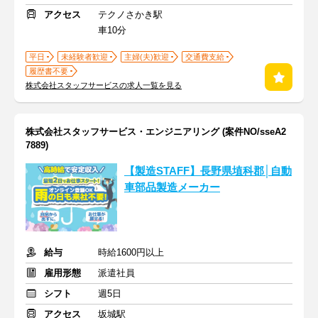
アクセス
テクノさかき駅
車10分
平日
未経験者歓迎
主婦(夫)歓迎
交通費支給
履歴書不要
株式会社スタッフサービスの求人一覧を見る
株式会社スタッフサービス・エンジニアリング (案件NO/sseA2
7889)
【製造STAFF】長野県埴科郡│自動
車部品製造メーカー
給与
時給1600円以上
雇用形態
派遣社員
シフト
週5日
アクセス
坂城駅