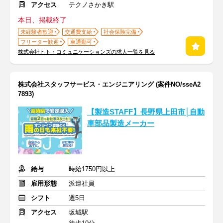
アクセス
テクノさかき駅
本日、掲載終了
未経験者歓迎
交通費支給
社会保険完備
フリーター歓迎
車通勤可
株式会社ヒト・コミュニケーションズの求人一覧を見る
株式会社スタッフサービス・エンジニアリング (案件NO/sseA2
7893)
【製造STAFF】長野県上田市│自動
車部品製造メーカー
給与
時給1750円以上
雇用形態
派遣社員
シフト
週5日
アクセス
坂城駅