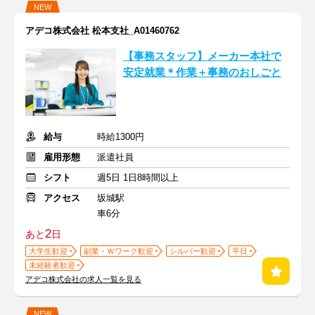
NEW
アデコ株式会社 松本支社_A01460762
【事務スタッフ】メーカー本社で
安定就業＊作業＋事務のおしごと
給与
時給1300円
雇用形態
派遣社員
シフト
週5日 1日8時間以上
アクセス
坂城駅
車6分
2
あと
日
大学生歓迎
副業・Ｗワーク歓迎
シルバー歓迎
平日
未経験者歓迎
アデコ株式会社の求人一覧を見る
NEW