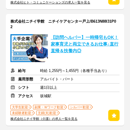
株式会社ヒト・コミュニケーションズの求人一覧を見る
株式会社ニチイ学館 ニチイケアセンター戸上/B613N88I31P0
2
【訪問ヘルパー】一時帰宅もOK！
家事育児と両立できるお仕事♪直行
直帰＆扶養内◎
給与
時給 1,255円～1,455円（各種手当あり）
雇用形態
アルバイト・パート
シフト
週1日以上
アクセス
坂城駅
大学生歓迎
副業・Ｗワーク歓迎
シルバー歓迎
未経験者歓迎
主婦(夫)歓迎
株式会社ニチイ学館（介護）の求人一覧を見る