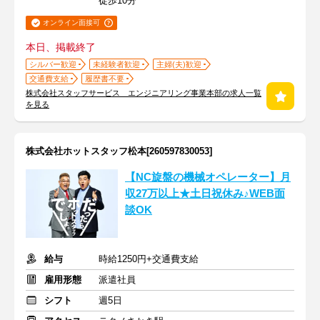
徒歩10分
オンライン面接可
本日、掲載終了
シルバー歓迎
未経験者歓迎
主婦(夫)歓迎
交通費支給
履歴書不要
株式会社スタッフサービス エンジニアリング事業本部の求人一覧
を見る
株式会社ホットスタッフ松本[260597830053]
【NC旋盤の機械オペレーター】月
収27万以上★土日祝休み♪WEB面
談OK
給与
時給1250円+交通費支給
雇用形態
派遣社員
シフト
週5日