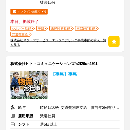
徒歩15分
オンライン面接可
本日、掲載終了
シルバー歓迎
平日
未経験者歓迎
主婦(夫)歓迎
交通費支給
株式会社スタッフサービス エンジニアリング事業本部の求人一覧
を見る
株式会社ヒト・コミュニケーションズ/s2f26un1911
【事務】事務
給与
時給1200円 交通費別途支給 賞与年2回有り 退職金制度有
雇用形態
派遣社員
シフト
週5日以上