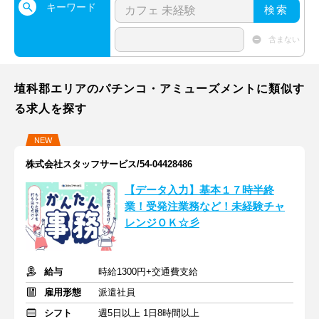
キーワード
検索
含まない
埴科郡エリアのパチンコ・アミューズメントに類似す
る求人を探す
NEW
株式会社スタッフサービス/54-04428486
【データ入力】基本１７時半終
業！受発注業務など！未経験チャ
レンジＯＫ☆彡
給与
時給1300円+交通費支給
雇用形態
派遣社員
シフト
週5日以上 1日8時間以上