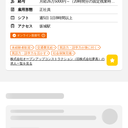
給与
月給26万5000円～（20時間分の固定残業時間代を含む）
雇用形態
正社員
シフト
週5日 1日8時間以上
アクセス
坂城駅
オンライン面接可
未経験者歓迎
交通費支給
英語力・語学力が身に付く
英語力・語学力を活かす
社会保険完備
株式会社オープンアップコンストラクション（旧株式会社夢真）の
求人一覧を見る