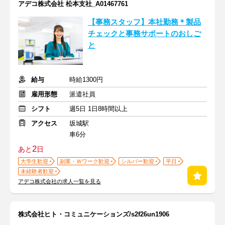
アデコ株式会社 松本支社_A01467761
【事務スタッフ】本社勤務＊製品
チェックと事務サポートのおしご
と
給与
時給1300円
雇用形態
派遣社員
シフト
週5日 1日8時間以上
アクセス
坂城駅
車6分
2
あと
日
大学生歓迎
副業・Ｗワーク歓迎
シルバー歓迎
平日
未経験者歓迎
アデコ株式会社の求人一覧を見る
株式会社ヒト・コミュニケーションズ/s2f26un1906