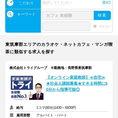
選択してください
選択
こだわり
キーワード
検索
含まない
東筑摩郡エリアのカラオケ・ネットカフェ・マンガ喫
茶に類似する求人を探す
株式会社トライグループ ※勤務地：長野県東筑摩郡
【オンライン家庭教師】≪在宅≫
★社会人講師募集★すきま時間に6
0分から指導可能◎
給与
1コマ(60分)1430～6930円
雇用形態
アルバイト・パート