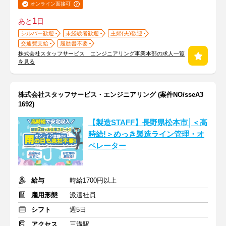
オンライン面接可
1
あと
日
シルバー歓迎
未経験者歓迎
主婦(夫)歓迎
交通費支給
履歴書不要
株式会社スタッフサービス エンジニアリング事業本部の求人一覧
を見る
株式会社スタッフサービス・エンジニアリング (案件NO/sseA3
1692)
【製造STAFF】長野県松本市│＜高
時給!＞めっき製造ライン管理・オ
ペレーター
給与
時給1700円以上
雇用形態
派遣社員
シフト
週5日
アクセス
三溝駅