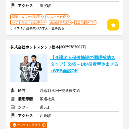
アクセス
塩尻駅
副業・Ｗワーク歓迎
シルバー歓迎
シフト自由・自己申告
未経験者歓迎
1日4h以内可
ナイス！介護事業部の求人一覧を見る
株式会社ホットスタッフ松本[260597830027]
【介護老人保健施設の調理補助ス
タッフ】5:45～14:45!希望休出せる
♪WEB面談OK
給与
時給1170円+交通費支給
雇用形態
派遣社員
シフト
週5日
アクセス
西条駅
オンライン面接可