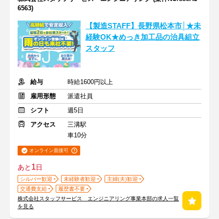
6563)
【製造STAFF】長野県松本市│★未
経験OK★めっき加工品の治具組立
スタッフ
給与
時給1600円以上
雇用形態
派遣社員
シフト
週5日
アクセス
三溝駅
車10分
オンライン面接可
1
あと
日
シルバー歓迎
未経験者歓迎
主婦(夫)歓迎
交通費支給
履歴書不要
株式会社スタッフサービス エンジニアリング事業本部の求人一覧
を見る