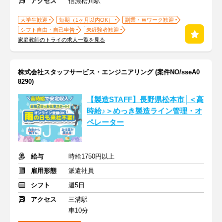
アクセス
信濃松川駅
大学生歓迎
短期（1ヶ月以内OK）
副業・Ｗワーク歓迎
シフト自由・自己申告
未経験者歓迎
家庭教師のトライの求人一覧を見る
株式会社スタッフサービス・エンジニアリング (案件NO/sseA0
8290)
【製造STAFF】長野県松本市│＜高
時給♪＞めっき製造ライン管理・オ
ペレーター
給与
時給1750円以上
雇用形態
派遣社員
シフト
週5日
アクセス
三溝駅
車10分