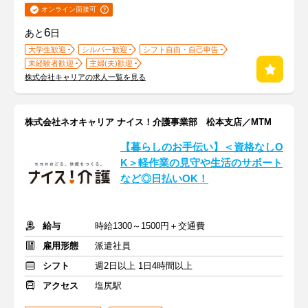
オンライン面接可
6
あと
日
大学生歓迎
シルバー歓迎
シフト自由・自己申告
未経験者歓迎
主婦(夫)歓迎
株式会社キャリアの求人一覧を見る
株式会社ネオキャリア ナイス！介護事業部 松本支店／MTM
【暮らしのお手伝い】＜資格なしO
K＞軽作業の見守や生活のサポート
など◎日払いOK！
給与
時給1300～1500円＋交通費
雇用形態
派遣社員
シフト
週2日以上 1日4時間以上
アクセス
塩尻駅