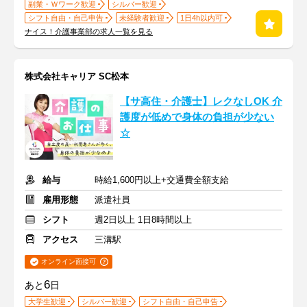
副業・Ｗワーク歓迎
シルバー歓迎
シフト自由・自己申告
未経験者歓迎
1日4h以内可
ナイス！介護事業部の求人一覧を見る
株式会社キャリア SC松本
【サ高住・介護士】レクなしOK 介
護度が低めで身体の負担が少ない
☆
給与
時給1,600円以上+交通費全額支給
雇用形態
派遣社員
シフト
週2日以上 1日8時間以上
アクセス
三溝駅
オンライン面接可
6
あと
日
大学生歓迎
シルバー歓迎
シフト自由・自己申告