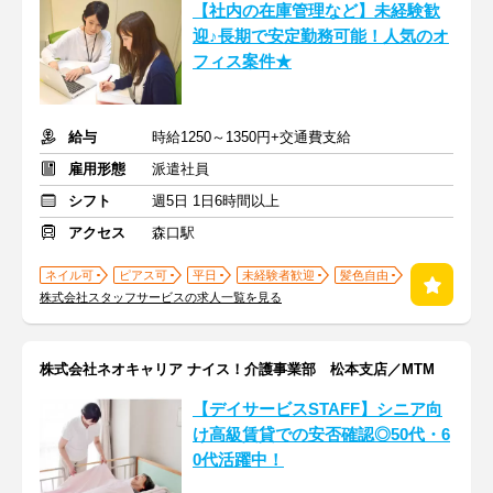
【社内の在庫管理など】未経験歓
迎♪長期で安定勤務可能！人気のオ
フィス案件★
給与
時給1250～1350円+交通費支給
雇用形態
派遣社員
シフト
週5日 1日6時間以上
アクセス
森口駅
ネイル可
ピアス可
平日
未経験者歓迎
髪色自由
株式会社スタッフサービスの求人一覧を見る
株式会社ネオキャリア ナイス！介護事業部 松本支店／MTM
【デイサービスSTAFF】シニア向
け高級賃貸での安否確認◎50代・6
0代活躍中！