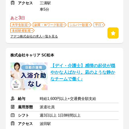
アクセス
三溝駅
車5分
3
あと
日
大学生歓迎
副業・Ｗワーク歓迎
シルバー歓迎
平日
未経験者歓迎
アデコ株式会社の求人一覧を見る
株式会社キャリア SC松本
【デイ・介護士】感情の起伏が穏
やかな人ばかり。凪のような静か
なチームで働く♪
給与
時給1,600円以上+交通費全額支給
雇用形態
派遣社員
シフト
週3日以上 1日8時間以上
アクセス
波田駅