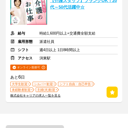
【介護スタッフ】ブランクOK！20
代～50代活躍中☆
給与
時給1,600円以上+交通費全額支給
雇用形態
派遣社員
シフト
週4日以上 1日8時間以上
アクセス
渕東駅
オンライン面接可
6
あと
日
大学生歓迎
シルバー歓迎
シフト自由・自己申告
未経験者歓迎
主婦(夫)歓迎
株式会社キャリアの求人一覧を見る