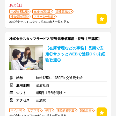
1
あと
日
未経験者歓迎
主婦(夫)歓迎
交通費支給
社会保険完備
フリーター歓迎
株式会社ホットスタッフ松本の求人一覧を見る
株式会社スタッフサービス/長野県東筑摩郡・長野【三溝駅】
【在庫管理などの事務】長期で安
定◎サクッとWEBで登録OK♪未経
験歓迎◎
給与
時給1250～1350円+交通費支給
雇用形態
派遣社員
シフト
週5日 1日6時間以上
アクセス
三溝駅
ネイル可
ピアス可
平日
未経験者歓迎
髪色自由
株式会社スタッフサービスの求人一覧を見る