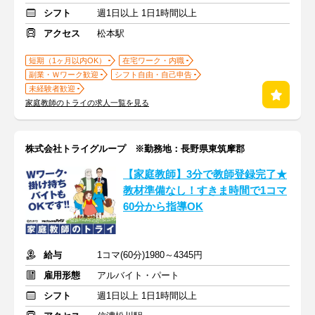
シフト
週1日以上 1日1時間以上
アクセス
松本駅
短期（1ヶ月以内OK）
在宅ワーク・内職
副業・Ｗワーク歓迎
シフト自由・自己申告
未経験者歓迎
家庭教師のトライの求人一覧を見る
株式会社トライグループ ※勤務地：長野県東筑摩郡
【家庭教師】3分で教師登録完了★
教材準備なし！すきま時間で1コマ
60分から指導OK
給与
1コマ(60分)1980～4345円
雇用形態
アルバイト・パート
シフト
週1日以上 1日1時間以上