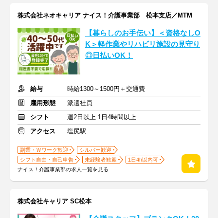
株式会社ネオキャリア ナイス！介護事業部 松本支店／MTM
【暮らしのお手伝い】＜資格なしO
K＞軽作業やリハビリ施設の見守り
◎日払いOK！
給与
時給1300～1500円＋交通費
雇用形態
派遣社員
シフト
週2日以上 1日4時間以上
アクセス
塩尻駅
副業・Ｗワーク歓迎
シルバー歓迎
シフト自由・自己申告
未経験者歓迎
1日4h以内可
ナイス！介護事業部の求人一覧を見る
株式会社キャリア SC松本