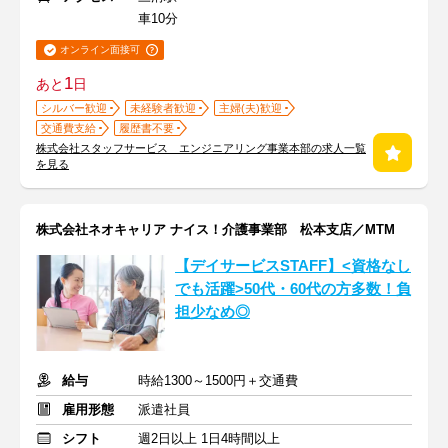
車10分
オンライン面接可
1
あと
日
シルバー歓迎
未経験者歓迎
主婦(夫)歓迎
交通費支給
履歴書不要
株式会社スタッフサービス エンジニアリング事業本部の求人一覧
を見る
株式会社ネオキャリア ナイス！介護事業部 松本支店／MTM
【デイサービスSTAFF】<資格なし
でも活躍>50代・60代の方多数！負
担少なめ◎
給与
時給1300～1500円＋交通費
雇用形態
派遣社員
シフト
週2日以上 1日4時間以上