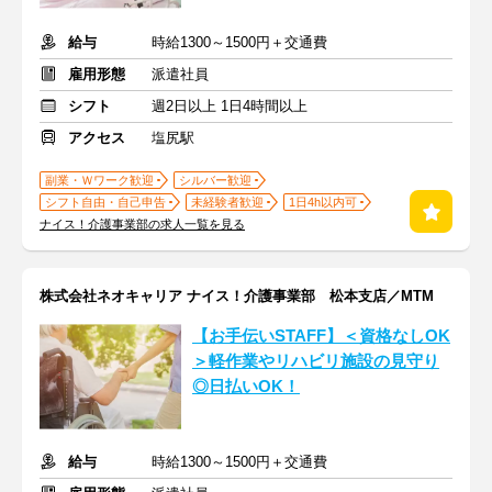
給与
時給1300～1500円＋交通費
雇用形態
派遣社員
シフト
週2日以上 1日4時間以上
アクセス
塩尻駅
副業・Ｗワーク歓迎
シルバー歓迎
シフト自由・自己申告
未経験者歓迎
1日4h以内可
ナイス！介護事業部の求人一覧を見る
株式会社ネオキャリア ナイス！介護事業部 松本支店／MTM
【お手伝いSTAFF】＜資格なしOK
＞軽作業やリハビリ施設の見守り
◎日払いOK！
給与
時給1300～1500円＋交通費