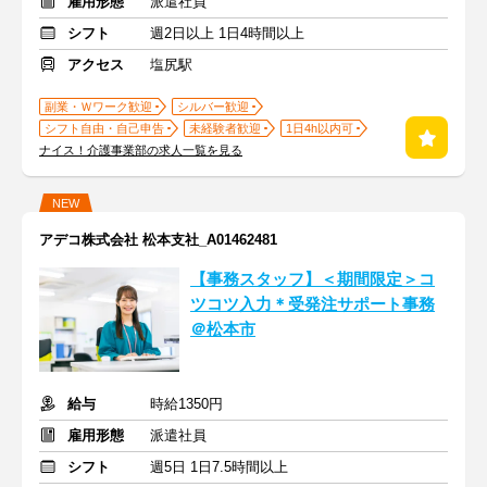
雇用形態
派遣社員
シフト
週2日以上 1日4時間以上
アクセス
塩尻駅
副業・Ｗワーク歓迎
シルバー歓迎
シフト自由・自己申告
未経験者歓迎
1日4h以内可
ナイス！介護事業部の求人一覧を見る
NEW
アデコ株式会社 松本支社_A01462481
【事務スタッフ】＜期間限定＞コ
ツコツ入力＊受発注サポート事務
＠松本市
給与
時給1350円
雇用形態
派遣社員
シフト
週5日 1日7.5時間以上