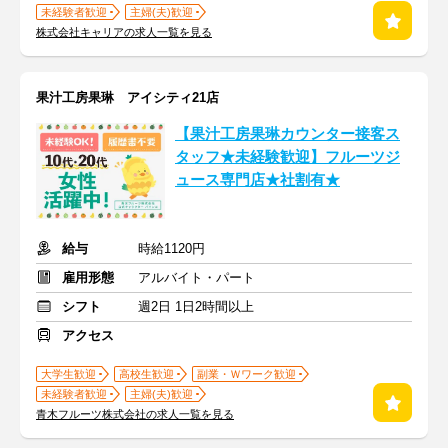
未経験者歓迎
主婦(夫)歓迎
株式会社キャリアの求人一覧を見る
果汁工房果琳 アイシティ21店
【果汁工房果琳カウンター接客ス
タッフ★未経験歓迎】フルーツジ
ュース専門店★社割有★
給与
時給1120円
雇用形態
アルバイト・パート
シフト
週2日 1日2時間以上
アクセス
大学生歓迎
高校生歓迎
副業・Ｗワーク歓迎
未経験者歓迎
主婦(夫)歓迎
青木フルーツ株式会社の求人一覧を見る