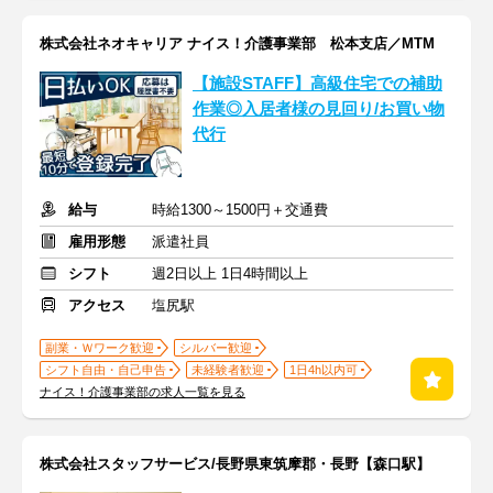
株式会社ネオキャリア ナイス！介護事業部 松本支店／MTM
【施設STAFF】高級住宅での補助
作業◎入居者様の見回り/お買い物
代行
給与
時給1300～1500円＋交通費
雇用形態
派遣社員
シフト
週2日以上 1日4時間以上
アクセス
塩尻駅
副業・Ｗワーク歓迎
シルバー歓迎
シフト自由・自己申告
未経験者歓迎
1日4h以内可
ナイス！介護事業部の求人一覧を見る
株式会社スタッフサービス/長野県東筑摩郡・長野【森口駅】