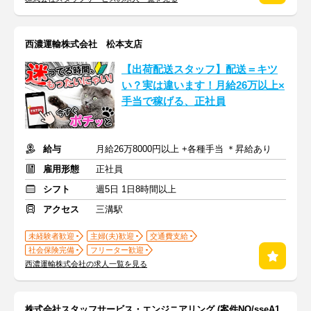
西濃運輸株式会社 松本支店
【出荷配送スタッフ】配送＝キツ
い？実は違います！月給26万以上×
手当で稼げる、正社員
給与
月給26万8000円以上 +各種手当 ＊昇給あり
雇用形態
正社員
シフト
週5日 1日8時間以上
アクセス
三溝駅
未経験者歓迎
主婦(夫)歓迎
交通費支給
社会保険完備
フリーター歓迎
西濃運輸株式会社の求人一覧を見る
株式会社スタッフサービス・エンジニアリング (案件NO/sseA1