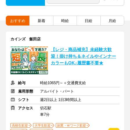
おすすめ
新着
時給
日給
月給
カインズ 飯田店
【レジ・商品補充】未経験大歓
迎！掛け持ち＆ネイルやインナー
カラーもOK♪履歴書不要★
給与
時給1065円～＋交通費支給
雇用形態
アルバイト・パート
シフト
週2日以上 1日3時間以上
アクセス
切石駅
車7分
高校生歓迎
大学生歓迎
副業・Ｗワーク歓迎