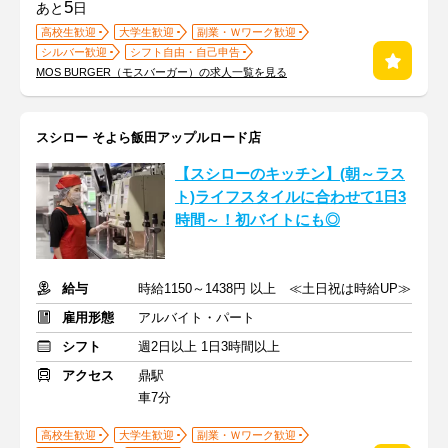
5
あと
日
高校生歓迎
大学生歓迎
副業・Ｗワーク歓迎
シルバー歓迎
シフト自由・自己申告
MOS BURGER（モスバーガー）の求人一覧を見る
スシロー そよら飯田アップルロード店
【スシローのキッチン】(朝～ラス
ト)ライフスタイルに合わせて1日3
時間～！初バイトにも◎
給与
時給1150～1438円 以上 ≪土日祝は時給UP≫
雇用形態
アルバイト・パート
シフト
週2日以上 1日3時間以上
アクセス
鼎駅
車7分
高校生歓迎
大学生歓迎
副業・Ｗワーク歓迎