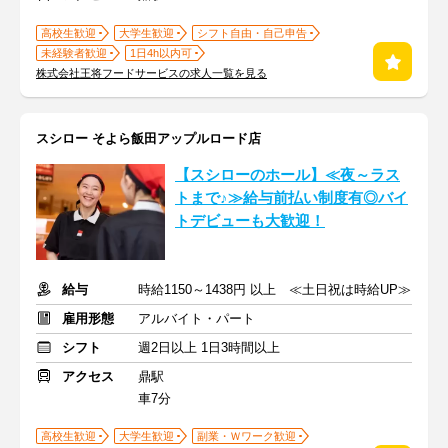
高校生歓迎
大学生歓迎
シフト自由・自己申告
未経験者歓迎
1日4h以内可
株式会社王将フードサービスの求人一覧を見る
スシロー そよら飯田アップルロード店
【スシローのホール】≪夜～ラス
トまで♪≫給与前払い制度有◎バイ
トデビューも大歓迎！
給与
時給1150～1438円 以上 ≪土日祝は時給UP≫
雇用形態
アルバイト・パート
シフト
週2日以上 1日3時間以上
アクセス
鼎駅
車7分
高校生歓迎
大学生歓迎
副業・Ｗワーク歓迎