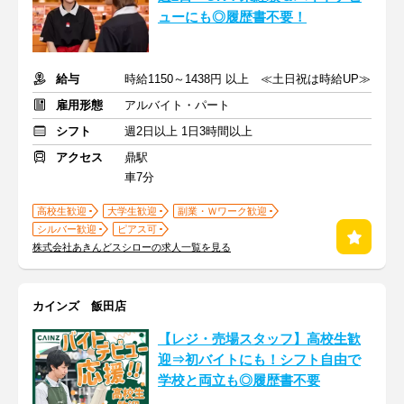
ューにも◎履歴書不要！
給与
時給1150～1438円 以上 ≪土日祝は時給UP≫
雇用形態
アルバイト・パート
シフト
週2日以上 1日3時間以上
アクセス
鼎駅
車7分
高校生歓迎
大学生歓迎
副業・Ｗワーク歓迎
シルバー歓迎
ピアス可
株式会社あきんどスシローの求人一覧を見る
カインズ 飯田店
【レジ・売場スタッフ】高校生歓
迎⇒初バイトにも！シフト自由で
学校と両立も◎履歴書不要