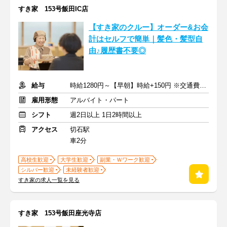
すき家 153号飯田IC店
【すき家のクルー】オーダー&お会
計はセルフで簡単｜髪色・髪型自
由♪履歴書不要◎
給与
時給1280円～【早朝】時給+150円 ※交通費支給
雇用形態
アルバイト・パート
シフト
週2日以上 1日2時間以上
アクセス
切石駅
車2分
高校生歓迎
大学生歓迎
副業・Ｗワーク歓迎
シルバー歓迎
未経験者歓迎
すき家の求人一覧を見る
すき家 153号飯田座光寺店