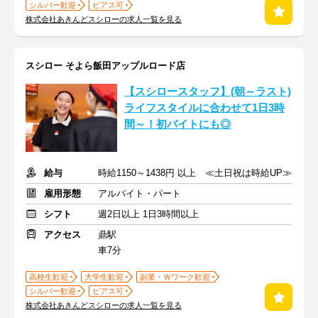
シルバー歓迎
ピアス可
株式会社あきんどスシローの求人一覧を見る
スシロー そよら飯田アップルロード店
【スシロースタッフ】(朝～ラスト)
ライフスタイルに合わせて1日3時
間～！初バイトにも◎
給与
時給1150～1438円 以上 ≪土日祝は時給UP≫
雇用形態
アルバイト・パート
シフト
週2日以上 1日3時間以上
アクセス
鼎駅
車7分
高校生歓迎
大学生歓迎
副業・Ｗワーク歓迎
シルバー歓迎
ピアス可
株式会社あきんどスシローの求人一覧を見る