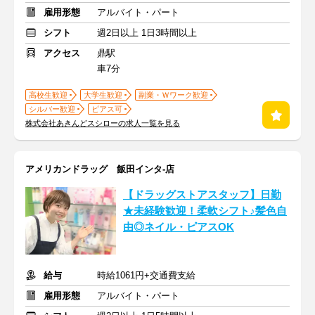
雇用形態
アルバイト・パート
シフト
週2日以上 1日3時間以上
アクセス
鼎駅
車7分
高校生歓迎
大学生歓迎
副業・Ｗワーク歓迎
シルバー歓迎
ピアス可
株式会社あきんどスシローの求人一覧を見る
アメリカンドラッグ 飯田インタ-店
【ドラッグストアスタッフ】日勤
★未経験歓迎！柔軟シフト♪髪色自
由◎ネイル・ピアスOK
給与
時給1061円+交通費支給
雇用形態
アルバイト・パート