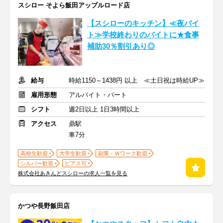
スシロー そよら飯田アップルロード店
【スシローのキッチン】≪夜バイ
ト≫学校終わりのバイトに★食事
補助30％割引あり◎
給与
時給1150～1438円 以上 ≪土日祝は時給UP≫
雇用形態
アルバイト・パート
シフト
週2日以上 1日3時間以上
アクセス
鼎駅
車7分
高校生歓迎
大学生歓迎
副業・Ｗワーク歓迎
シルバー歓迎
ピアス可
株式会社あきんどスシローの求人一覧を見る
かつや長野飯田店