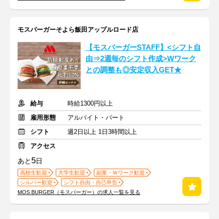
モスバーガーそよら飯田アップルロード店
【モスバーガーSTAFF】<シフト自
由⇒2週毎のシフト作成>Wワーク
との調整も◎安定収入GET★
給与
時給1300円以上
雇用形態
アルバイト・パート
シフト
週2日以上 1日3時間以上
アクセス
5
あと
日
高校生歓迎
大学生歓迎
副業・Ｗワーク歓迎
シルバー歓迎
シフト自由・自己申告
MOS BURGER（モスバーガー）の求人一覧を見る