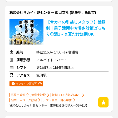
株式会社サカイ引越センター 飯田支社 (勤務地：飯田市)
【サカイの引越しスタッフ】登録
制｜男子活躍中★暑さ対策ばっち
り◎週1～＆夏だけ短期OK
給与
時給1150～1400円＋交通費
雇用形態
アルバイト・パート
シフト
週1日以上 1日4時間以上
アクセス
飯田駅
オンライン面接可
高校生歓迎
大学生歓迎
短期（1ヶ月以内OK）
副業・Ｗワーク歓迎
シフト自由・自己申告
株式会社サカイ引越センター 東海推進課の求人一覧を見る