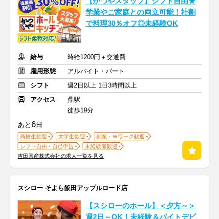
【かつやスタッフ】シフト自由★
学業やご家庭との両立可能！社割
で料理30％オフ◎未経験OK
給与
時給1200円＋交通費
雇用形態
アルバイト・パート
シフト
週2日以上 1日3時間以上
アクセス
鼎駅
徒歩19分
6
あと
日
高校生歓迎
大学生歓迎
副業・Ｗワーク歓迎
シフト自由・自己申告
未経験者歓迎
吉田興産株式会社の求人一覧を見る
スシロー そよら飯田アップルロード店
【スシローのホール】＜夕方～＞
週2日～OK！未経験＆バイトデビ