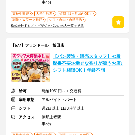
車4分
高校生歓迎
大学生歓迎
短期（1ヶ月以内OK）
副業・Ｗワーク歓迎
シフト自由・自己申告
株式会社ドミノ・ピザジャパンの求人一覧を見る
【677】フランドール 飯田店
【パン製造・販売スタッフ】≪履
歴書不要≫幸せな香りが漂うお店♪
シフト相談OK！年齢不問
給与
時給1061円～＋交通費
雇用形態
アルバイト・パート
シフト
週2日以上 1日3時間以上
アクセス
伊那上郷駅
車5分