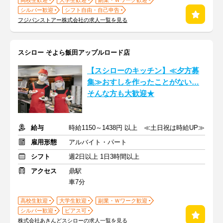
高校生歓迎
大学生歓迎
副業・Ｗワーク歓迎
シルバー歓迎
シフト自由・自己申告
フジパンストアー株式会社の求人一覧を見る
スシロー そよら飯田アップルロード店
【スシローのキッチン】≪夕方募
集≫おすしを作ったことがない…
そんな方も大歓迎★
給与
時給1150～1438円 以上 ≪土日祝は時給UP≫
雇用形態
アルバイト・パート
シフト
週2日以上 1日3時間以上
アクセス
鼎駅
車7分
高校生歓迎
大学生歓迎
副業・Ｗワーク歓迎
シルバー歓迎
ピアス可
株式会社あきんどスシローの求人一覧を見る