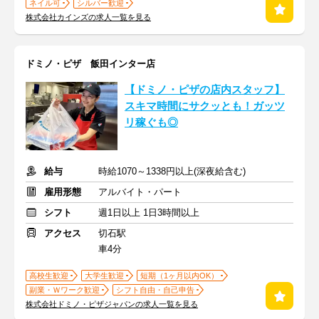
ネイル可
シルバー歓迎
株式会社カインズの求人一覧を見る
ドミノ・ピザ 飯田インター店
【ドミノ・ピザの店内スタッフ】
スキマ時間にサクッとも！ガッツ
リ稼ぐも◎
給与
時給1070～1338円以上(深夜給含む)
雇用形態
アルバイト・パート
シフト
週1日以上 1日3時間以上
アクセス
切石駅
車4分
高校生歓迎
大学生歓迎
短期（1ヶ月以内OK）
副業・Ｗワーク歓迎
シフト自由・自己申告
株式会社ドミノ・ピザジャパンの求人一覧を見る