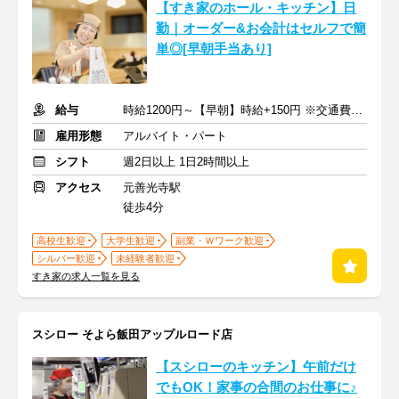
【すき家のホール・キッチン】日
勤｜オーダー&お会計はセルフで簡
単◎[早朝手当あり]
給与
時給1200円～【早朝】時給+150円 ※交通費支給
雇用形態
アルバイト・パート
シフト
週2日以上 1日2時間以上
アクセス
元善光寺駅
徒歩4分
高校生歓迎
大学生歓迎
副業・Ｗワーク歓迎
シルバー歓迎
未経験者歓迎
すき家の求人一覧を見る
スシロー そよら飯田アップルロード店
【スシローのキッチン】午前だけ
でもOK！家事の合間のお仕事に♪