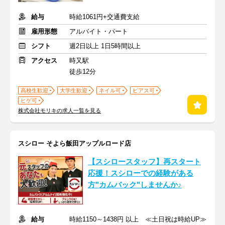
給与
時給1061円+交通費支給
雇用形態
アルバイト・パート
シフト
週2日以上 1日5時間以上
アクセス
時又駅
徒歩12分
高校生歓迎
大学生歓迎
ネイル可
ピアス可
ヒゲ可
株式会社モリキの求人一覧を見る
スシロー そよら飯田アップルロード店
【スシロースタッフ】再スタート
応援！スシローでの経験がある
方"カムバック"しませんか♪
給与
時給1150～1438円 以上 ≪土日祝は時給UP≫