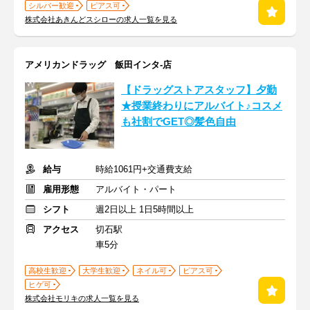
シルバー歓迎
ピアス可
株式会社あきんどスシローの求人一覧を見る
アメリカンドラッグ 飯田インタ-店
【ドラッグストアスタッフ】夕勤
★授業終わりにアルバイト♪コスメ
も社割でGET◎髪色自由
給与
時給1061円+交通費支給
雇用形態
アルバイト・パート
シフト
週2日以上 1日5時間以上
アクセス
切石駅
車5分
高校生歓迎
大学生歓迎
ネイル可
ピアス可
ヒゲ可
株式会社モリキの求人一覧を見る