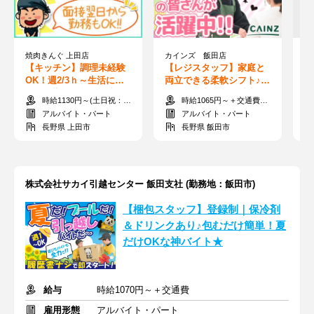
焼肉きんぐ 上田店
カインズ 飯田店
【キッチン】調理未経験
【レジスタッフ】家庭と
【
OK！週2/3ｈ～生活に合
両立できる柔軟シフト♪シ
≪
わせて勤務可能★仕込み
ステムの力で負担減少☆
期
時給1130円～(土日祝：時給+50円)
時給1065円～＋交通費支給
や簡単な調理など♪
間
アルバイト・パート
アルバイト・パート
長野県 上田市
長野県 飯田市
株式会社サカイ引越センター 飯田支社 (勤務地：飯田市)
【梱包スタッフ】登録制｜保冷剤
＆ドリンクあり♪包むだけ簡単！夏
だけOKな神バイト★
給与
時給1070円～＋交通費
雇用形態
アルバイト・パート