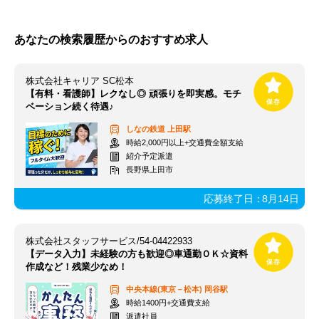
あなたの検索履歴からのおすすめ求人
株式会社キャリア SC松本
【有料・看護師】レクなし◎ 頑張りを即実感。モチ
ベーション続く待遇♪
しなの鉄道
上田駅
時給2,000円以上+交通費全額支給
紹介予定派遣
長野県上田市
応募終了日：
8月14日
株式会社スタッフサービス/54-04422933
【データ入力】未経験の方も歓迎◎車通勤ＯＫ☆資料
作成など！残業少なめ！
中央本線(東京－松本)
岡谷駅
時給1400円+交通費支給
派遣社員