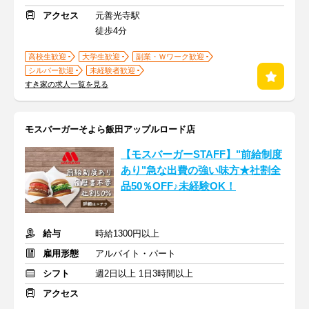
アクセス
元善光寺駅
徒歩4分
高校生歓迎
大学生歓迎
副業・Ｗワーク歓迎
シルバー歓迎
未経験者歓迎
すき家の求人一覧を見る
モスバーガーそよら飯田アップルロード店
【モスバーガーSTAFF】"前給制度
あり"急な出費の強い味方★社割全
品50％OFF♪未経験OK！
給与
時給1300円以上
雇用形態
アルバイト・パート
シフト
週2日以上 1日3時間以上
アクセス