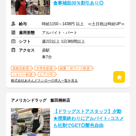
食事補助30％割引あり◎
給与
時給1150～1438円 以上 ≪土日祝は時給UP≫
雇用形態
アルバイト・パート
シフト
週2日以上 1日3時間以上
アクセス
鼎駅
車7分
高校生歓迎
大学生歓迎
副業・Ｗワーク歓迎
シルバー歓迎
ピアス可
株式会社あきんどスシローの求人一覧を見る
アメリカンドラッグ 飯田桐林店
【ドラッグストアスタッフ】夕勤
★授業終わりにアルバイト♪コスメ
も社割でGET◎髪色自由