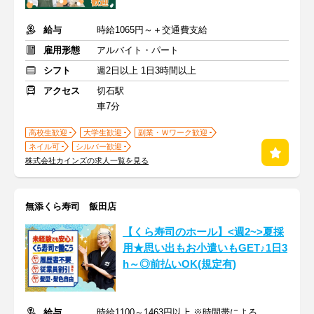
給与
時給1065円～＋交通費支給
雇用形態
アルバイト・パート
シフト
週2日以上 1日3時間以上
アクセス
切石駅
車7分
高校生歓迎
大学生歓迎
副業・Ｗワーク歓迎
ネイル可
シルバー歓迎
株式会社カインズの求人一覧を見る
無添くら寿司 飯田店
【くら寿司のホール】<週2~>夏採
用★思い出もお小遣いもGET♪1日3
h～◎前払いOK(規定有)
給与
時給1100～1463円以上 ※時間帯による