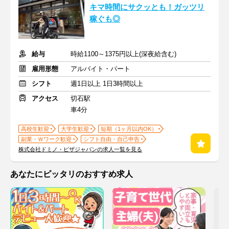
キマ時間にサクッとも！ガッツリ
稼ぐも◎
給与
時給1100～1375円以上(深夜給含む)
雇用形態
アルバイト・パート
シフト
週1日以上 1日3時間以上
アクセス
切石駅
車4分
高校生歓迎
大学生歓迎
短期（1ヶ月以内OK）
副業・Ｗワーク歓迎
シフト自由・自己申告
株式会社ドミノ・ピザジャパンの求人一覧を見る
あなたにピッタリのおすすめ求人