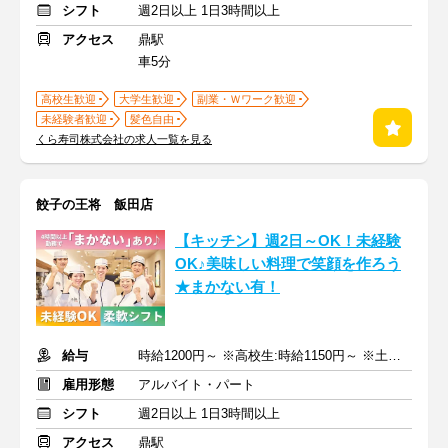
シフト
週2日以上 1日3時間以上
アクセス
鼎駅
車5分
高校生歓迎
大学生歓迎
副業・Ｗワーク歓迎
未経験者歓迎
髪色自由
くら寿司株式会社の求人一覧を見る
餃子の王将 飯田店
【キッチン】週2日～OK！未経験
OK♪美味しい料理で笑顔を作ろう
★まかない有！
給与
時給1200円～ ※高校生:時給1150円～ ※土日祝+50円
雇用形態
アルバイト・パート
シフト
週2日以上 1日3時間以上
アクセス
鼎駅