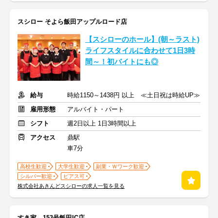
スシロー そよら飯田アップルロード店
【スシローのホール】(朝～ラスト)
ライフスタイルに合わせて1日3時
間～！初バイトにも◎
給与
時給1150～1438円 以上 ≪土日祝は時給UP≫
雇用形態
アルバイト・パート
シフト
週2日以上 1日3時間以上
アクセス
鼎駅
車7分
高校生歓迎
大学生歓迎
副業・Ｗワーク歓迎
シルバー歓迎
ピアス可
株式会社あきんどスシローの求人一覧を見る
すき家 153号飯田IC店