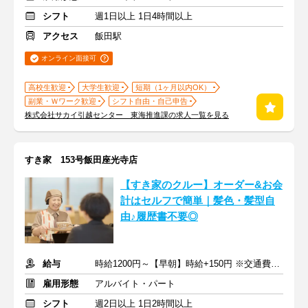
シフト
週1日以上 1日4時間以上
アクセス
飯田駅
オンライン面接可
高校生歓迎
大学生歓迎
短期（1ヶ月以内OK）
副業・Ｗワーク歓迎
シフト自由・自己申告
株式会社サカイ引越センター 東海推進課の求人一覧を見る
すき家 153号飯田座光寺店
【すき家のクルー】オーダー&お会
計はセルフで簡単｜髪色・髪型自
由♪履歴書不要◎
給与
時給1200円～【早朝】時給+150円 ※交通費支給
雇用形態
アルバイト・パート
シフト
週2日以上 1日2時間以上