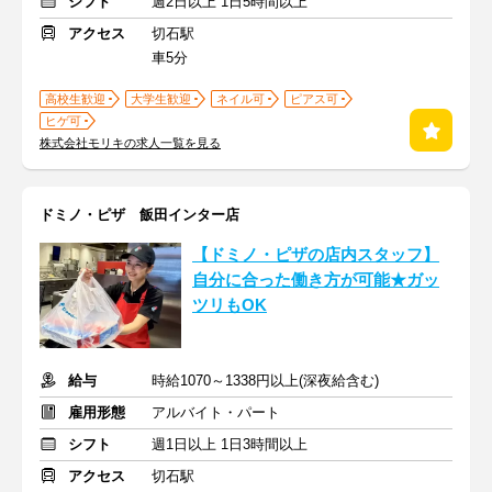
シフト
週2日以上 1日5時間以上
アクセス
切石駅
車5分
高校生歓迎
大学生歓迎
ネイル可
ピアス可
ヒゲ可
株式会社モリキの求人一覧を見る
ドミノ・ピザ 飯田インター店
【ドミノ・ピザの店内スタッフ】
自分に合った働き方が可能★ガッ
ツリもOK
給与
時給1070～1338円以上(深夜給含む)
雇用形態
アルバイト・パート
シフト
週1日以上 1日3時間以上
アクセス
切石駅