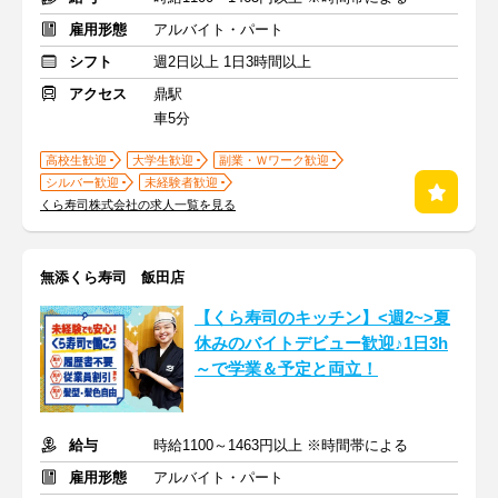
雇用形態
アルバイト・パート
シフト
週2日以上 1日3時間以上
アクセス
鼎駅
車5分
高校生歓迎
大学生歓迎
副業・Ｗワーク歓迎
シルバー歓迎
未経験者歓迎
くら寿司株式会社の求人一覧を見る
無添くら寿司 飯田店
【くら寿司のキッチン】<週2~>夏
休みのバイトデビュー歓迎♪1日3h
～で学業＆予定と両立！
給与
時給1100～1463円以上 ※時間帯による
雇用形態
アルバイト・パート