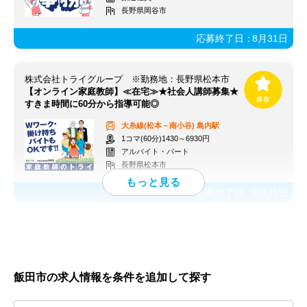
長野県岡谷市
応募終了日：
8月31日
株式会社トライグループ ※勤務地：長野県松本市
【オンライン家庭教師】≪在宅≫★社会人講師募集★
すきま時間に60分から指導可能◎
大糸線(松本－南小谷)
島内駅
1コマ(60分)1430～6930円
アルバイト・パート
長野県松本市
応募終了日：
8月31日
飯田市の求人情報を条件を追加して探す