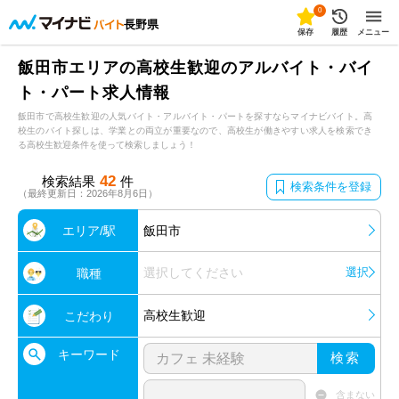
0
長野県
保存
履歴
メニュー
飯田市エリアの高校生歓迎のアルバイト・バイ
ト・パート求人情報
飯田市で高校生歓迎の人気バイト・アルバイト・パートを探すならマイナビバイト。高
校生のバイト探しは、学業との両立が重要なので、高校生が働きやすい求人を検索でき
る高校生歓迎条件を使って検索しましょう！
42
検索結果
件
検索条件を登録
（最終更新日：2026年8月6日）
エリア/駅
飯田市
選択してください
選択
職種
高校生歓迎
こだわり
キーワード
検索
含まない