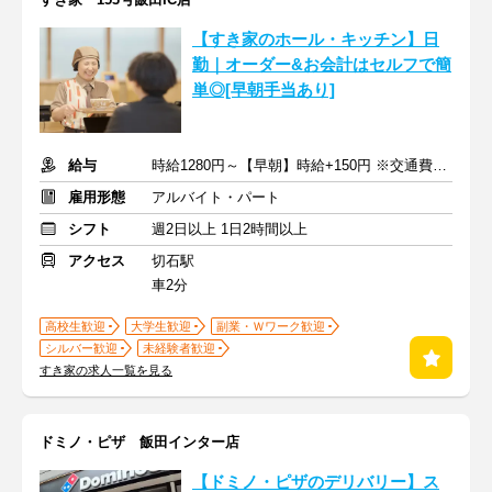
【すき家のホール・キッチン】日
勤｜オーダー&お会計はセルフで簡
単◎[早朝手当あり]
給与
時給1280円～【早朝】時給+150円 ※交通費支給
雇用形態
アルバイト・パート
シフト
週2日以上 1日2時間以上
アクセス
切石駅
車2分
高校生歓迎
大学生歓迎
副業・Ｗワーク歓迎
シルバー歓迎
未経験者歓迎
すき家の求人一覧を見る
ドミノ・ピザ 飯田インター店
【ドミノ・ピザのデリバリー】ス