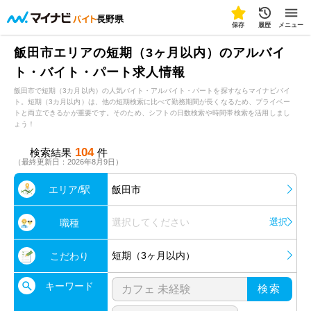
長野県
保存
履歴
メニュー
飯田市エリアの短期（3ヶ月以内）のアルバイ
ト・バイト・パート求人情報
飯田市で短期（3カ月以内）の人気バイト・アルバイト・パートを探すならマイナビバイ
ト。短期（3カ月以内）は、他の短期検索に比べて勤務期間が長くなるため、プライベー
トと両立できるかが重要です。そのため、シフトの日数検索や時間帯検索を活用しまし
ょう！
104
検索結果
件
（最終更新日：2026年8月9日）
エリア/駅
飯田市
選択してください
選択
職種
短期（3ヶ月以内）
こだわり
キーワード
検索