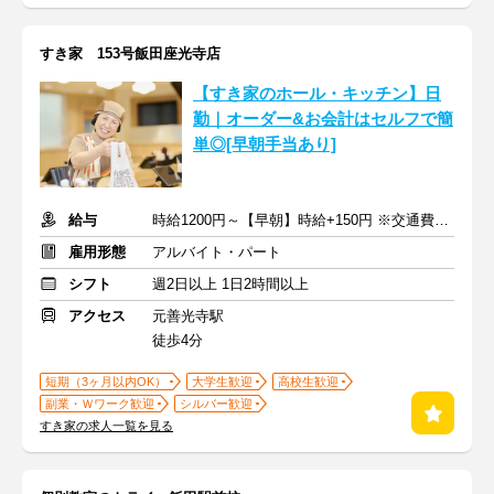
すき家 153号飯田座光寺店
【すき家のホール・キッチン】日
勤｜オーダー&お会計はセルフで簡
単◎[早朝手当あり]
給与
時給1200円～【早朝】時給+150円 ※交通費支給
雇用形態
アルバイト・パート
シフト
週2日以上 1日2時間以上
アクセス
元善光寺駅
徒歩4分
短期（3ヶ月以内OK）
大学生歓迎
高校生歓迎
副業・Ｗワーク歓迎
シルバー歓迎
すき家の求人一覧を見る