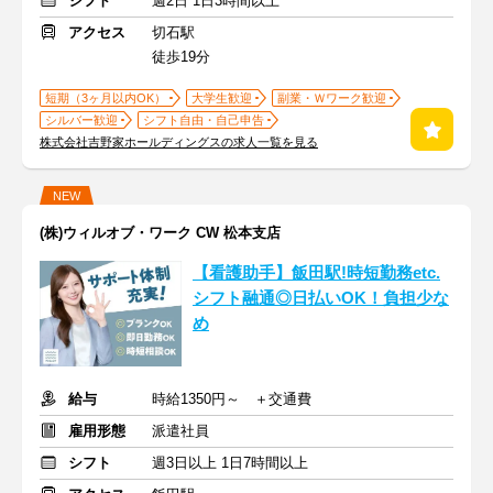
シフト
週2日 1日3時間以上
アクセス
切石駅
徒歩19分
短期（3ヶ月以内OK）
大学生歓迎
副業・Ｗワーク歓迎
シルバー歓迎
シフト自由・自己申告
株式会社吉野家ホールディングスの求人一覧を見る
NEW
(株)ウィルオブ・ワーク CW 松本支店
【看護助手】飯田駅!時短勤務etc.
シフト融通◎日払いOK！負担少な
め
給与
時給1350円～ ＋交通費
雇用形態
派遣社員
シフト
週3日以上 1日7時間以上