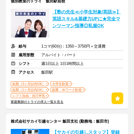
個別教室のトライ 飯田駅前校
【塾の先生≪小学生対象/英語≫】
英語スキル&基礎力UPに★完全マ
ンツーマン指導◎私服OK
給与
1コマ(60分)：1350～3750円＋交通費
雇用形態
アルバイト・パート
シフト
週1日以上 1日1時間以上
アクセス
飯田駅
短期（3ヶ月以内OK）
大学生歓迎
短期（1ヶ月以内OK）
副業・Ｗワーク歓迎
シフト自由・自己申告
家庭教師のトライの求人一覧を見る
株式会社サカイ引越センター 飯田支社 (勤務地：飯田市)
【サカイの引越しスタッフ】登録