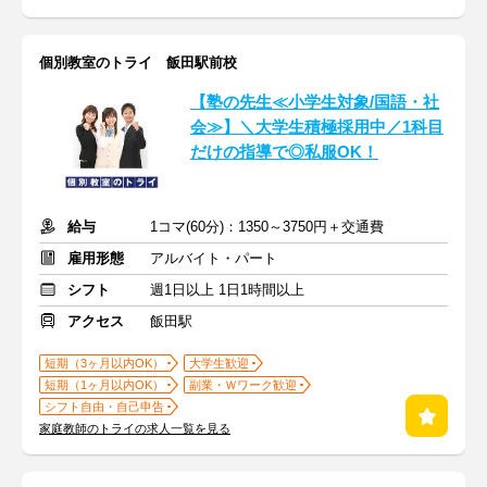
個別教室のトライ 飯田駅前校
【塾の先生≪小学生対象/国語・社
会≫】＼大学生積極採用中／1科目
だけの指導で◎私服OK！
給与
1コマ(60分)：1350～3750円＋交通費
雇用形態
アルバイト・パート
シフト
週1日以上 1日1時間以上
アクセス
飯田駅
短期（3ヶ月以内OK）
大学生歓迎
短期（1ヶ月以内OK）
副業・Ｗワーク歓迎
シフト自由・自己申告
家庭教師のトライの求人一覧を見る