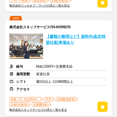
シルバー歓迎
髪色自由
主婦(夫)歓迎
株式会社ウィルオブ・ワークの求人一覧を見る
NEW
株式会社スタッフサービス/54-04399235
【書類の整理など】資料作成|定時
退社|駐車場あり
給与
時給1300円+交通費支給
雇用形態
派遣社員
シフト
週5日以上 1日8時間以上
アクセス
短期（3ヶ月以内OK）
平日
未経験者歓迎
主婦(夫)歓迎
交通費支給
株式会社スタッフサービスの求人一覧を見る