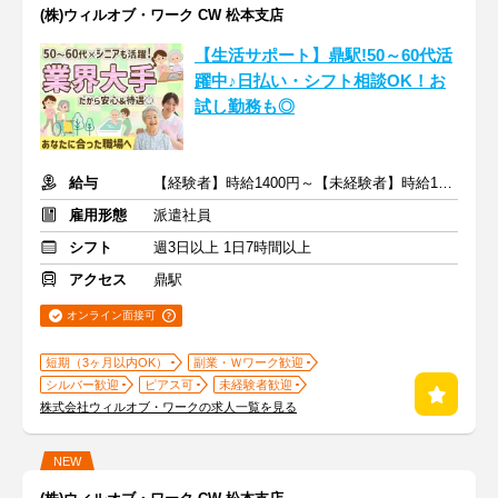
(株)ウィルオブ・ワーク CW 松本支店
【生活サポート】鼎駅!50～60代活
躍中♪日払い・シフト相談OK！お
試し勤務も◎
給与
【経験者】時給1400円～【未経験者】時給1300円～ ＋交通費
雇用形態
派遣社員
シフト
週3日以上 1日7時間以上
アクセス
鼎駅
オンライン面接可
短期（3ヶ月以内OK）
副業・Ｗワーク歓迎
シルバー歓迎
ピアス可
未経験者歓迎
株式会社ウィルオブ・ワークの求人一覧を見る
NEW