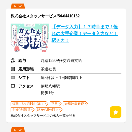
NEW
株式会社スタッフサービス/54-04416132
【データ入力】１７時半まで！憧
れの大手企業！データ入力など！
駅チカ！
給与
時給1330円+交通費支給
雇用形態
派遣社員
シフト
週5日以上 1日8時間以上
アクセス
伊那八幡駅
徒歩1分
短期（3ヶ月以内OK）
平日
未経験者歓迎
主婦(夫)歓迎
駅から5分以内
株式会社スタッフサービスの求人一覧を見る
NEW