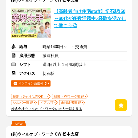
(株)ウィルオブ・ワーク CW 松本支店
【高齢者向け住宅staff】切石駅!50
～60代が多数活躍中♪経験を活かし
て働こう◎
給与
時給1400円～ ＋交通費
雇用形態
派遣社員
シフト
週3日以上 1日7時間以上
アクセス
切石駅
オンライン面接可
短期（3ヶ月以内OK）
副業・Ｗワーク歓迎
シルバー歓迎
ピアス可
未経験者歓迎
株式会社ウィルオブ・ワークの求人一覧を見る
NEW
(株)ウィルオブ・ワーク CW 松本支店