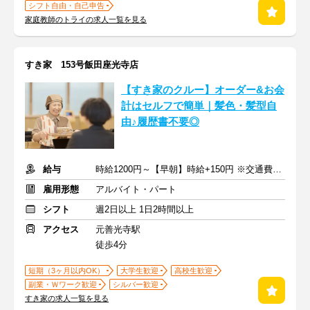
シフト自由・自己申告
家庭教師のトライの求人一覧を見る
すき家 153号飯田座光寺店
【すき家のクルー】オーダー&お会
計はセルフで簡単｜髪色・髪型自
由♪履歴書不要◎
給与
時給1200円～【早朝】時給+150円 ※交通費支給
雇用形態
アルバイト・パート
シフト
週2日以上 1日2時間以上
アクセス
元善光寺駅
徒歩4分
短期（3ヶ月以内OK）
大学生歓迎
高校生歓迎
副業・Ｗワーク歓迎
シルバー歓迎
すき家の求人一覧を見る