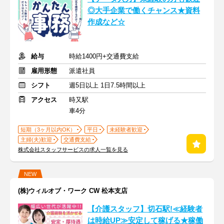
◎大手企業で働くチャンス★資料
作成など☆
給与
時給1400円+交通費支給
雇用形態
派遣社員
シフト
週5日以上 1日7.5時間以上
アクセス
時又駅
車4分
短期（3ヶ月以内OK）
平日
未経験者歓迎
主婦(夫)歓迎
交通費支給
株式会社スタッフサービスの求人一覧を見る
NEW
(株)ウィルオブ・ワーク CW 松本支店
【介護スタッフ】切石駅!≪経験者
は時給UP≫安定して稼げる★稼働