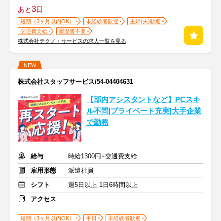
3
あと
日
短期（3ヶ月以内OK）
未経験者歓迎
主婦(夫)歓迎
交通費支給
履歴書不要
株式会社テクノ・サービスの求人一覧を見る
NEW
株式会社スタッフサービス/54-04404631
【部内アシスタントなど】PCスキ
ル不問|プライベート充実|大手企業
で勤務
給与
時給1300円+交通費支給
雇用形態
派遣社員
シフト
週5日以上 1日6時間以上
アクセス
短期（3ヶ月以内OK）
平日
未経験者歓迎