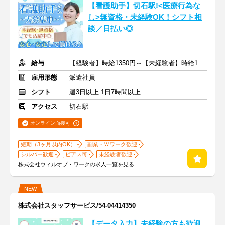
【看護助手】切石駅!<医療行為な
し>無資格・未経験OK！シフト相
談／日払い◎
給与
【経験者】時給1350円～【未経験者】時給1150円～ ＋交通費
雇用形態
派遣社員
シフト
週3日以上 1日7時間以上
アクセス
切石駅
オンライン面接可
短期（3ヶ月以内OK）
副業・Ｗワーク歓迎
シルバー歓迎
ピアス可
未経験者歓迎
株式会社ウィルオブ・ワークの求人一覧を見る
NEW
株式会社スタッフサービス/54-04414350
【データ入力】未経験の方も歓迎