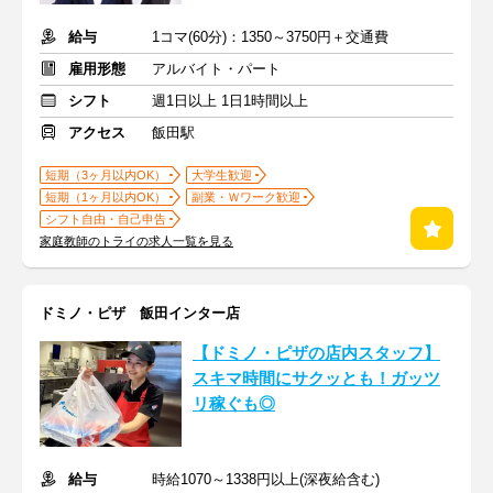
給与
1コマ(60分)：1350～3750円＋交通費
雇用形態
アルバイト・パート
シフト
週1日以上 1日1時間以上
アクセス
飯田駅
短期（3ヶ月以内OK）
大学生歓迎
短期（1ヶ月以内OK）
副業・Ｗワーク歓迎
シフト自由・自己申告
家庭教師のトライの求人一覧を見る
ドミノ・ピザ 飯田インター店
【ドミノ・ピザの店内スタッフ】
スキマ時間にサクッとも！ガッツ
リ稼ぐも◎
給与
時給1070～1338円以上(深夜給含む)