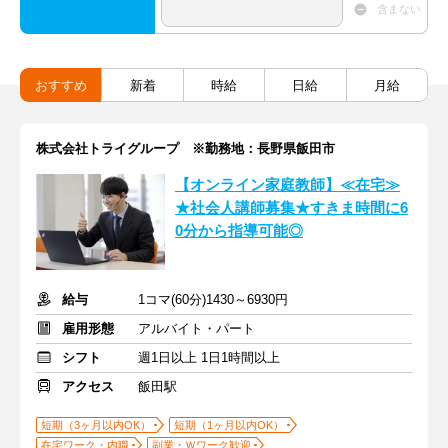
含まない
おすすめ
新着
時給
日給
月給
株式会社トライグループ ※勤務地：長野県飯田市
【オンライン家庭教師】≪在宅≫
★社会人講師募集★すきま時間に6
0分から指導可能◎
給与
1コマ(60分)1430～6930円
雇用形態
アルバイト・パート
シフト
週1日以上 1日1時間以上
アクセス
飯田駅
短期（3ヶ月以内OK）
短期（1ヶ月以内OK）
在宅ワーク・内職
副業・Ｗワーク歓迎