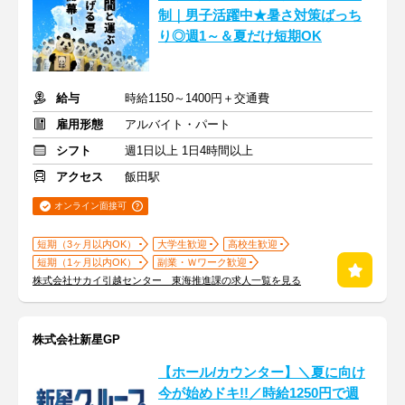
制｜男子活躍中★暑さ対策ばっち
り◎週1～＆夏だけ短期OK
給与
時給1150～1400円＋交通費
雇用形態
アルバイト・パート
シフト
週1日以上 1日4時間以上
アクセス
飯田駅
オンライン面接可
短期（3ヶ月以内OK）
大学生歓迎
高校生歓迎
短期（1ヶ月以内OK）
副業・Ｗワーク歓迎
株式会社サカイ引越センター 東海推進課の求人一覧を見る
株式会社新星GP
【ホール/カウンター】＼夏に向け
今が始めドキ!!／時給1250円で週