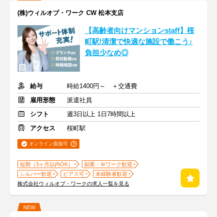
(株)ウィルオブ・ワーク CW 松本支店
【高齢者向けマンションstaff】桜
町駅!清潔で快適な施設で働こう♪
負担少なめ◎
給与
時給1400円～ ＋交通費
雇用形態
派遣社員
シフト
週3日以上 1日7時間以上
アクセス
桜町駅
オンライン面接可
短期（3ヶ月以内OK）
副業・Ｗワーク歓迎
シルバー歓迎
ピアス可
未経験者歓迎
株式会社ウィルオブ・ワークの求人一覧を見る
NEW