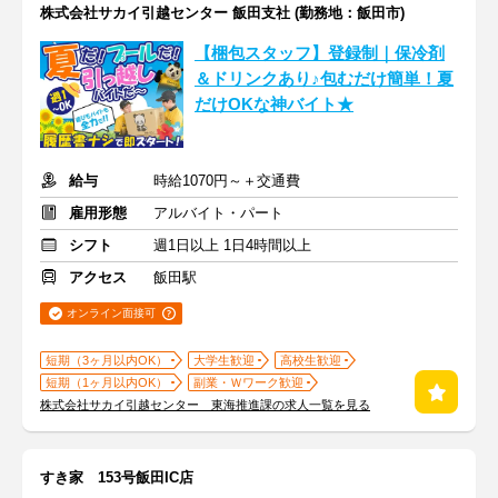
株式会社サカイ引越センター 飯田支社 (勤務地：飯田市)
【梱包スタッフ】登録制｜保冷剤
＆ドリンクあり♪包むだけ簡単！夏
だけOKな神バイト★
給与
時給1070円～＋交通費
雇用形態
アルバイト・パート
シフト
週1日以上 1日4時間以上
アクセス
飯田駅
オンライン面接可
短期（3ヶ月以内OK）
大学生歓迎
高校生歓迎
短期（1ヶ月以内OK）
副業・Ｗワーク歓迎
株式会社サカイ引越センター 東海推進課の求人一覧を見る
すき家 153号飯田IC店