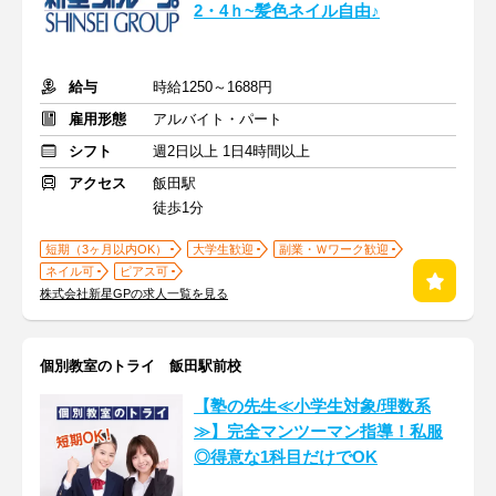
2・4ｈ~髪色ネイル自由♪
給与
時給1250～1688円
雇用形態
アルバイト・パート
シフト
週2日以上 1日4時間以上
アクセス
飯田駅
徒歩1分
短期（3ヶ月以内OK）
大学生歓迎
副業・Ｗワーク歓迎
ネイル可
ピアス可
株式会社新星GPの求人一覧を見る
個別教室のトライ 飯田駅前校
【塾の先生≪小学生対象/理数系
≫】完全マンツーマン指導！私服
◎得意な1科目だけでOK