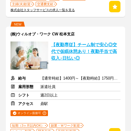
主婦(夫)歓迎
交通費支給
株式会社スタッフサービスの求人一覧を見る
NEW
(株)ウィルオブ・ワーク CW 松本支店
【夜勤専従】チーム制で安心◎交
代で仮眠休憩あり！夜勤手当で高
収入♪日払い◎
給与
【通常時給】1400円～【夜勤時給】1750円～ ＋交通費
雇用形態
派遣社員
シフト
週2日以上
アクセス
鼎駅
オンライン面接可
短期（3ヶ月以内OK）
副業・Ｗワーク歓迎