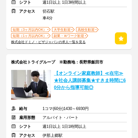
シフト
週1日以上 1日3時間以上
アクセス
切石駅
車4分
短期（3ヶ月以内OK）
大学生歓迎
高校生歓迎
短期（1ヶ月以内OK）
副業・Ｗワーク歓迎
株式会社ドミノ・ピザジャパンの求人一覧を見る
株式会社トライグループ ※勤務地：長野県飯田市
【オンライン家庭教師】≪在宅≫
★社会人講師募集★すきま時間に6
0分から指導可能◎
給与
1コマ(60分)1430～6930円
雇用形態
アルバイト・パート
シフト
週1日以上 1日1時間以上
アクセス
伊那上郷駅