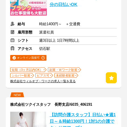
分の日払いOK
給与
時給1400円～ ＋交通費
雇用形態
派遣社員
シフト
週3日以上 1日7時間以上
アクセス
切石駅
オンライン面接可
短期（3ヶ月以内OK）
副業・Ｗワーク歓迎
シルバー歓迎
ピアス可
未経験者歓迎
株式会社ウィルオブ・ワークの求人一覧を見る
NEW
株式会社ツクイスタッフ 長野支店/6035_406191
【訪問介護スタッフ】日払い★週1
日～＆時給1300円！1対1の介護で