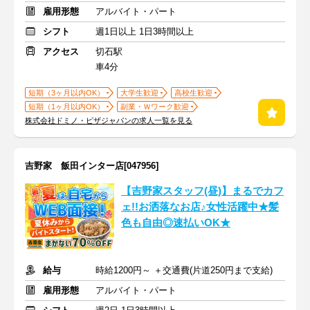
雇用形態
アルバイト・パート
シフト
週1日以上 1日3時間以上
アクセス
切石駅
車4分
短期（3ヶ月以内OK）
大学生歓迎
高校生歓迎
短期（1ヶ月以内OK）
副業・Ｗワーク歓迎
株式会社ドミノ・ピザジャパンの求人一覧を見る
吉野家 飯田インター店[047956]
【吉野家スタッフ(昼)】まるでカフ
ェ!!お洒落なお店♪女性活躍中★髪
色も自由◎速払いOK★
給与
時給1200円～ ＋交通費(片道250円まで支給)
雇用形態
アルバイト・パート