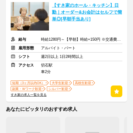
【すき家のホール・キッチン】日
勤｜オーダー&お会計はセルフで簡
単◎[早朝手当あり]
給与
時給1280円～【早朝】時給+150円 ※交通費支給
雇用形態
アルバイト・パート
シフト
週2日以上 1日2時間以上
アクセス
切石駅
車2分
短期（3ヶ月以内OK）
大学生歓迎
高校生歓迎
副業・Ｗワーク歓迎
シルバー歓迎
すき家の求人一覧を見る
あなたにピッタリのおすすめ求人