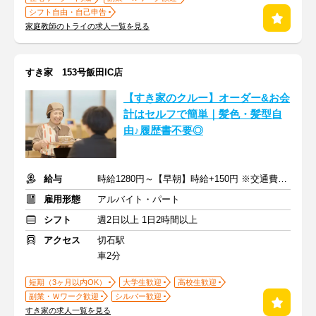
シフト自由・自己申告
家庭教師のトライの求人一覧を見る
すき家 153号飯田IC店
【すき家のクルー】オーダー&お会
計はセルフで簡単｜髪色・髪型自
由♪履歴書不要◎
給与
時給1280円～【早朝】時給+150円 ※交通費支給
雇用形態
アルバイト・パート
シフト
週2日以上 1日2時間以上
アクセス
切石駅
車2分
短期（3ヶ月以内OK）
大学生歓迎
高校生歓迎
副業・Ｗワーク歓迎
シルバー歓迎
すき家の求人一覧を見る