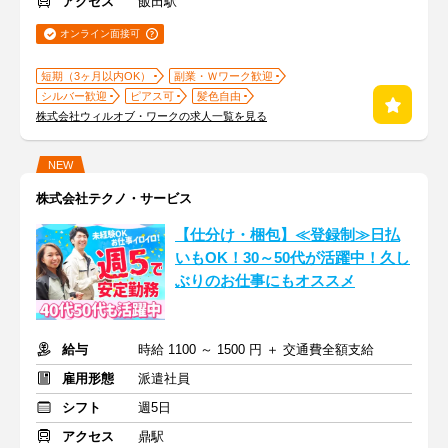
アクセス
飯田駅
オンライン面接可
短期（3ヶ月以内OK）
副業・Ｗワーク歓迎
シルバー歓迎
ピアス可
髪色自由
株式会社ウィルオブ・ワークの求人一覧を見る
NEW
株式会社テクノ・サービス
【仕分け・梱包】≪登録制≫日払
いもOK！30～50代が活躍中！久し
ぶりのお仕事にもオススメ
給与
時給 1100 ～ 1500 円 ＋ 交通費全額支給
雇用形態
派遣社員
シフト
週5日
アクセス
鼎駅