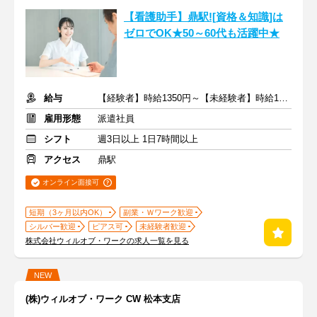
【看護助手】鼎駅![資格＆知識]は
ゼロでOK★50～60代も活躍中★
給与
【経験者】時給1350円～【未経験者】時給1150円～ ＋交通費
雇用形態
派遣社員
シフト
週3日以上 1日7時間以上
アクセス
鼎駅
オンライン面接可
短期（3ヶ月以内OK）
副業・Ｗワーク歓迎
シルバー歓迎
ピアス可
未経験者歓迎
株式会社ウィルオブ・ワークの求人一覧を見る
NEW
(株)ウィルオブ・ワーク CW 松本支店