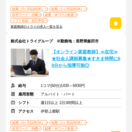
短期（3ヶ月以内OK）
短期（1ヶ月以内OK）
在宅ワーク・内職
副業・Ｗワーク歓迎
シフト自由・自己申告
家庭教師のトライの求人一覧を見る
株式会社トライグループ ※勤務地：長野県飯田市
【オンライン家庭教師】≪在宅≫
★社会人講師募集★すきま時間に6
0分から指導可能◎
給与
1コマ(60分)1430～6930円
雇用形態
アルバイト・パート
シフト
週1日以上 1日1時間以上
アクセス
伊那上郷駅
短期（3ヶ月以内OK）
短期（1ヶ月以内OK）
在宅ワーク・内職
副業・Ｗワーク歓迎