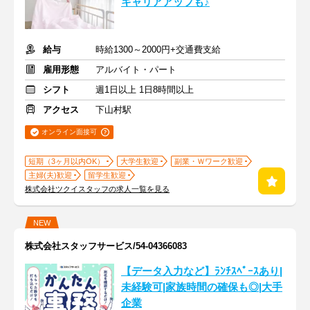
キャリアアップも♪
給与
時給1300～2000円+交通費支給
雇用形態
アルバイト・パート
シフト
週1日以上 1日8時間以上
アクセス
下山村駅
オンライン面接可
短期（3ヶ月以内OK）
大学生歓迎
副業・Ｗワーク歓迎
主婦(夫)歓迎
留学生歓迎
株式会社ツクイスタッフの求人一覧を見る
NEW
株式会社スタッフサービス/54-04366083
【データ入力など】ﾗﾝﾁｽﾍﾟｰｽあり|
未経験可|家族時間の確保も◎|大手
企業