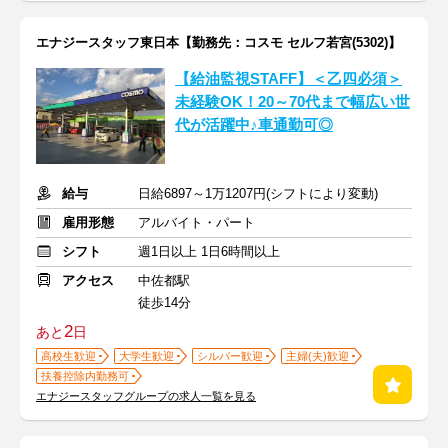
エナジースタッフ東日本【勤務先：コスモ セルフ若宮(5302)】
【給油監視STAFF】＜乙四必須＞
未経験OK！20～70代まで幅広い世
代が活躍中♪車通勤可◎
給与
日給6897～1万1207円(シフトにより変動)
雇用形態
アルバイト・パート
シフト
週1日以上 1日6時間以上
アクセス
中佐都駅
徒歩14分
2
あと
日
高校生歓迎
大学生歓迎
シルバー歓迎
主婦(夫)歓迎
扶養控除内勤務可
エナジースタッフグループの求人一覧を見る