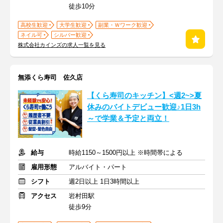
徒歩10分
高校生歓迎
大学生歓迎
副業・Ｗワーク歓迎
ネイル可
シルバー歓迎
株式会社カインズの求人一覧を見る
無添くら寿司 佐久店
【くら寿司のキッチン】<週2~>夏
休みのバイトデビュー歓迎♪1日3h
～で学業＆予定と両立！
給与
時給1150～1500円以上 ※時間帯による
雇用形態
アルバイト・パート
シフト
週2日以上 1日3時間以上
アクセス
岩村田駅
徒歩9分