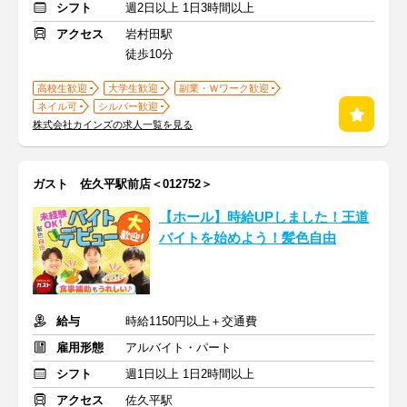
シフト
週2日以上 1日3時間以上
アクセス
岩村田駅
徒歩10分
高校生歓迎
大学生歓迎
副業・Ｗワーク歓迎
ネイル可
シルバー歓迎
株式会社カインズの求人一覧を見る
ガスト 佐久平駅前店＜012752＞
【ホール】時給UPしました！王道
バイトを始めよう！髪色自由
給与
時給1150円以上＋交通費
雇用形態
アルバイト・パート
シフト
週1日以上 1日2時間以上
アクセス
佐久平駅