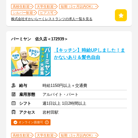
高校生歓迎
大学生歓迎
短期（1ヶ月以内OK）
シルバー歓迎
ピアス可
株式会社すかいらーくレストランツの求人一覧を見る
バーミヤン 佐久店＜172939＞
【キッチン】時給UPしました！ま
かないあり＆髪色自由
給与
時給1150円以上＋交通費
雇用形態
アルバイト・パート
シフト
週1日以上 1日2時間以上
アクセス
岩村田駅
オンライン面接可
高校生歓迎
大学生歓迎
短期（1ヶ月以内OK）