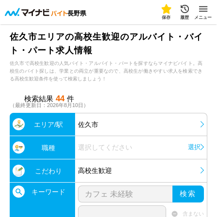
長野県
保存
履歴
メニュー
佐久市エリアの高校生歓迎のアルバイト・バイ
ト・パート求人情報
佐久市で高校生歓迎の人気バイト・アルバイト・パートを探すならマイナビバイト。高
校生のバイト探しは、学業との両立が重要なので、高校生が働きやすい求人を検索でき
る高校生歓迎条件を使って検索しましょう！
44
検索結果
件
（最終更新日：2026年8月10日）
エリア/駅
佐久市
選択してください
選択
職種
高校生歓迎
こだわり
キーワード
検索
含まない