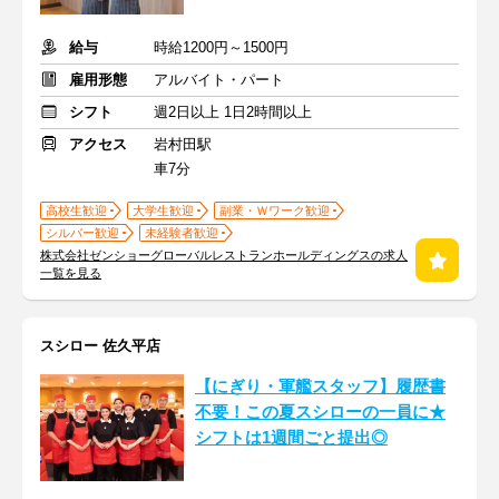
給与
時給1200円～1500円
雇用形態
アルバイト・パート
シフト
週2日以上 1日2時間以上
アクセス
岩村田駅
車7分
高校生歓迎
大学生歓迎
副業・Ｗワーク歓迎
シルバー歓迎
未経験者歓迎
株式会社ゼンショーグローバルレストランホールディングスの求人
一覧を見る
スシロー 佐久平店
【にぎり・軍艦スタッフ】履歴書
不要！この夏スシローの一員に★
シフトは1週間ごと提出◎