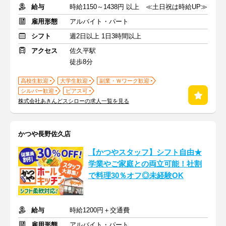
給与
時給1150～1438円 以上 ≪土日祝は時給UP≫
雇用形態
アルバイト・パート
シフト
週2日以上 1日3時間以上
アクセス
佐久平駅
徒歩8分
高校生歓迎
大学生歓迎
副業・Ｗワーク歓迎
シルバー歓迎
ピアス可
株式会社あきんどスシローの求人一覧を見る
かつや長野佐久店
【かつやスタッフ】シフト自由★
学業やご家庭との両立可能！社割
で料理30％オフ◎未経験OK
給与
時給1200円＋交通費
雇用形態
アルバイト・パート