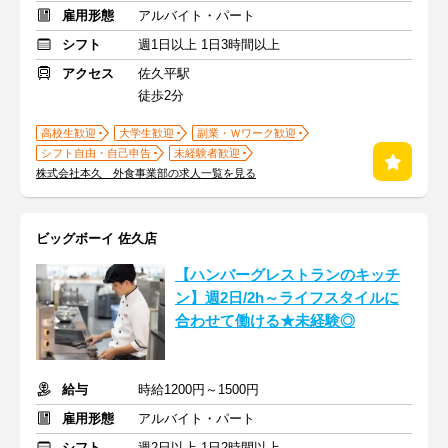
雇用形態
アルバイト・パート
シフト
週1日以上 1日3時間以上
アクセス
佐久平駅
徒歩2分
高校生歓迎
大学生歓迎
副業・Ｗワーク歓迎
シフト自由・自己申告
未経験者歓迎
株式会社本久 外食事業部の求人一覧を見る
ビッグボーイ 佐久店
【ハンバーグレストランのキッチ
ン】週2日/2h～ライフスタイルに
合わせて働ける★未経験◎
給与
時給1200円～1500円
雇用形態
アルバイト・パート
シフト
週2日以上 1日2時間以上