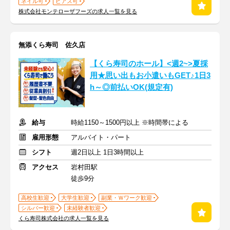
ネイル可
ピアス可
株式会社モンテローザフーズの求人一覧を見る
無添くら寿司 佐久店
【くら寿司のホール】<週2~>夏採
用★思い出もお小遣いもGET♪1日3
h～◎前払いOK(規定有)
給与
時給1150～1500円以上 ※時間帯による
雇用形態
アルバイト・パート
シフト
週2日以上 1日3時間以上
アクセス
岩村田駅
徒歩9分
高校生歓迎
大学生歓迎
副業・Ｗワーク歓迎
シルバー歓迎
未経験者歓迎
くら寿司株式会社の求人一覧を見る