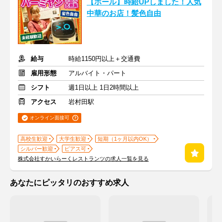
【ホール】時給UPしました！人気
中華のお店！髪色自由
給与
時給1150円以上＋交通費
雇用形態
アルバイト・パート
シフト
週1日以上 1日2時間以上
アクセス
岩村田駅
オンライン面接可
高校生歓迎
大学生歓迎
短期（1ヶ月以内OK）
シルバー歓迎
ピアス可
株式会社すかいらーくレストランツの求人一覧を見る
あなたにピッタリのおすすめ求人