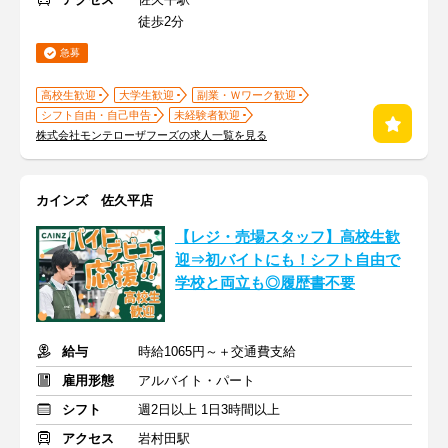
徒歩2分
急募
高校生歓迎
大学生歓迎
副業・Ｗワーク歓迎
シフト自由・自己申告
未経験者歓迎
株式会社モンテローザフーズの求人一覧を見る
カインズ 佐久平店
【レジ・売場スタッフ】高校生歓
迎⇒初バイトにも！シフト自由で
学校と両立も◎履歴書不要
給与
時給1065円～＋交通費支給
雇用形態
アルバイト・パート
シフト
週2日以上 1日3時間以上
アクセス
岩村田駅