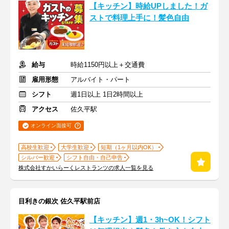
【キッチン】時給UPしました！ガ
ストで料理上手に！髪色自由
給与
時給1150円以上＋交通費
雇用形態
アルバイト・パート
シフト
週1日以上 1日2時間以上
アクセス
佐久平駅
オンライン面接可
高校生歓迎
大学生歓迎
短期（1ヶ月以内OK）
シルバー歓迎
シフト自由・自己申告
株式会社すかいらーくレストランツの求人一覧を見る
目利きの銀次 佐久平駅前店
【キッチン】週1・3h~OK！シフト