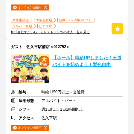
オンライン面接可
高校生歓迎
大学生歓迎
短期（1ヶ月以内OK）
シルバー歓迎
ピアス可
株式会社すかいらーくレストランツの求人一覧を見る
ガスト 佐久平駅前店＜012752＞
【ホール】時給UPしました！王道
バイトを始めよう！髪色自由
給与
時給1150円以上＋交通費
雇用形態
アルバイト・パート
シフト
週1日以上 1日2時間以上
アクセス
佐久平駅
オンライン面接可