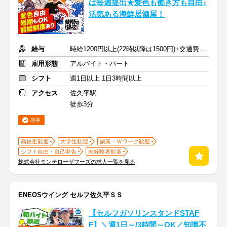
は毎週提出★髪色も働き方も自由♪
活気ある海鮮居酒屋！
給与
時給1200円以上(22時以降は1500円)+交通費規定内支給
雇用形態
アルバイト・パート
シフト
週1日以上 1日3時間以上
アクセス
佐久平駅
徒歩3分
急募
高校生歓迎
大学生歓迎
副業・Ｗワーク歓迎
シフト自由・自己申告
未経験者歓迎
株式会社モンテローザフーズの求人一覧を見る
ENEOSウイング セルフ佐久平ＳＳ
【セルフガソリンスタンドSTAF
F】＼週1日～/3時間～OK／知識不