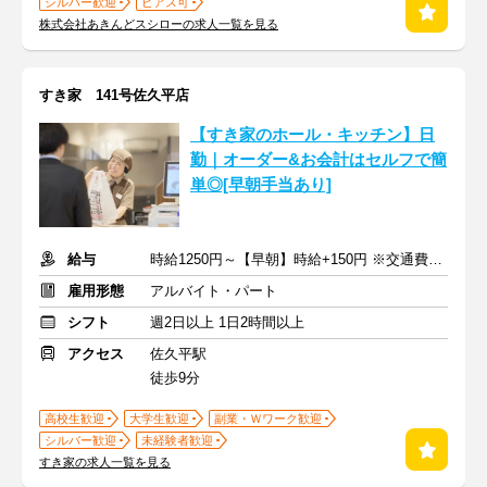
シルバー歓迎
ピアス可
株式会社あきんどスシローの求人一覧を見る
すき家 141号佐久平店
【すき家のホール・キッチン】日
勤｜オーダー&お会計はセルフで簡
単◎[早朝手当あり]
給与
時給1250円～【早朝】時給+150円 ※交通費支給
雇用形態
アルバイト・パート
シフト
週2日以上 1日2時間以上
アクセス
佐久平駅
徒歩9分
高校生歓迎
大学生歓迎
副業・Ｗワーク歓迎
シルバー歓迎
未経験者歓迎
すき家の求人一覧を見る