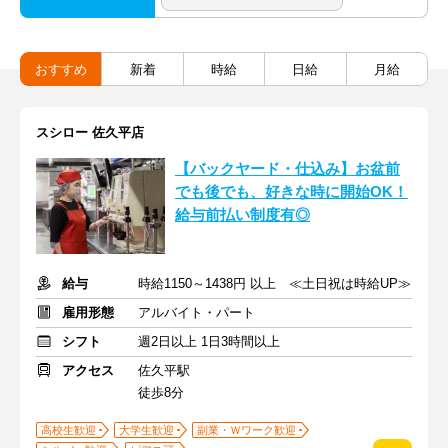
おすすめ
新着
時給
日給
月給
スシロー 佐久平店
【バックヤード・仕込み】お盆前
でも後でも、好きな時に開始OK！
給与前払い制度有◎
給与
時給1150～1438円 以上 ≪土日祝は時給UP≫
雇用形態
アルバイト・パート
シフト
週2日以上 1日3時間以上
アクセス
佐久平駅
徒歩8分
高校生歓迎
大学生歓迎
副業・Ｗワーク歓迎