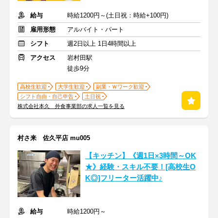
給与
時給1200円～(土日祝：時給+100円)
雇用形態
アルバイト・パート
シフト
週2日以上 1日4時間以上
アクセス
岩村田駅
徒歩9分
高校生歓迎
大学生歓迎
副業・Ｗワーク歓迎
シフト自由・自己申告
土日祝
株式会社本久 外食事業部の求人一覧を見る
村さ来 佐久平店 mu005
【キッチン】《週1日×3時間～OK
★》経験・スキル不要！[高校生O
K◎]フリーター活躍中♪
給与
時給1200円～