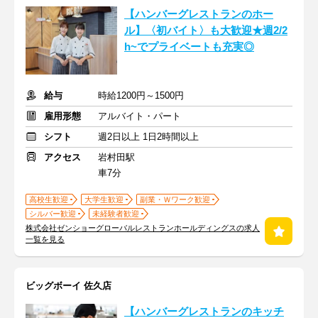
【ハンバーグレストランのホー
ル】〈初バイト〉も大歓迎★週2/2
h~でプライベートも充実◎
給与
時給1200円～1500円
雇用形態
アルバイト・パート
シフト
週2日以上 1日2時間以上
アクセス
岩村田駅
車7分
高校生歓迎
大学生歓迎
副業・Ｗワーク歓迎
シルバー歓迎
未経験者歓迎
株式会社ゼンショーグローバルレストランホールディングスの求人
一覧を見る
ビッグボーイ 佐久店
【ハンバーグレストランのキッチ