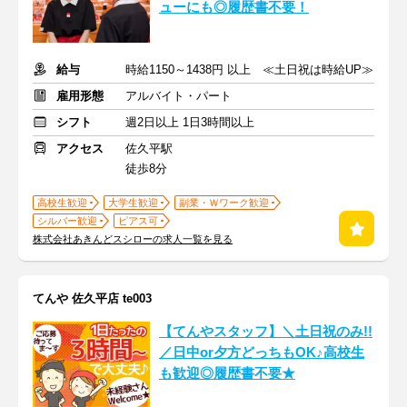
ューにも◎履歴書不要！
給与
時給1150～1438円 以上 ≪土日祝は時給UP≫
雇用形態
アルバイト・パート
シフト
週2日以上 1日3時間以上
アクセス
佐久平駅
徒歩8分
高校生歓迎
大学生歓迎
副業・Ｗワーク歓迎
シルバー歓迎
ピアス可
株式会社あきんどスシローの求人一覧を見る
てんや 佐久平店 te003
【てんやスタッフ】＼土日祝のみ!!
／日中or夕方どっちもOK♪高校生
も歓迎◎履歴書不要★