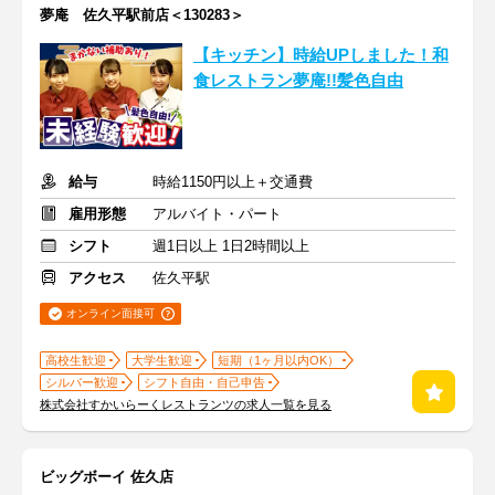
夢庵 佐久平駅前店＜130283＞
【キッチン】時給UPしました！和
食レストラン夢庵!!髪色自由
給与
時給1150円以上＋交通費
雇用形態
アルバイト・パート
シフト
週1日以上 1日2時間以上
アクセス
佐久平駅
オンライン面接可
高校生歓迎
大学生歓迎
短期（1ヶ月以内OK）
シルバー歓迎
シフト自由・自己申告
株式会社すかいらーくレストランツの求人一覧を見る
ビッグボーイ 佐久店