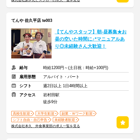
株式会社あきんどスシローの求人一覧を見る
てんや 佐久平店 te003
【てんやスタッフ】朝-昼募集★お
昼の空いた時間に♪*マニュアルあ
り◎未経験さん大歓迎！
給与
時給1200円～(土日祝：時給+100円)
雇用形態
アルバイト・パート
シフト
週2日以上 1日4時間以上
アクセス
岩村田駅
徒歩9分
高校生歓迎
大学生歓迎
副業・Ｗワーク歓迎
シフト自由・自己申告
未経験者歓迎
株式会社本久 外食事業部の求人一覧を見る