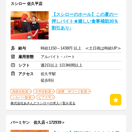
スシロー 佐久平店
【スシローのホール】この夏の一
押しバイト★嬉しい食事補助30％
割引あり♪
給与
時給1150～1438円 以上 ≪土日祝は時給UP≫
雇用形態
アルバイト・パート
シフト
週2日以上 1日3時間以上
アクセス
佐久平駅
徒歩8分
高校生歓迎
大学生歓迎
副業・Ｗワーク歓迎
シルバー歓迎
ピアス可
株式会社あきんどスシローの求人一覧を見る
バーミヤン 佐久店＜172939＞