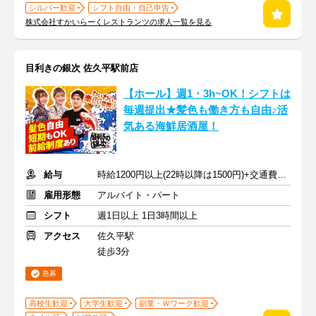
シルバー歓迎
シフト自由・自己申告
株式会社すかいらーくレストランツの求人一覧を見る
目利きの銀次 佐久平駅前店
【ホール】週1・3h~OK！シフトは
毎週提出★髪色も働き方も自由♪活
気ある海鮮居酒屋！
給与
時給1200円以上(22時以降は1500円)+交通費規定内支給
雇用形態
アルバイト・パート
シフト
週1日以上 1日3時間以上
アクセス
佐久平駅
徒歩3分
急募
高校生歓迎
大学生歓迎
副業・Ｗワーク歓迎