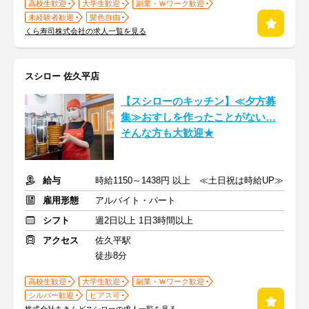
高校生歓迎
大学生歓迎
副業・Ｗワーク歓迎
未経験者歓迎
髪色自由
くら寿司株式会社の求人一覧を見る
スシロー 佐久平店
【スシローのキッチン】≪夕方募
集≫おすしを作ったことがない…
そんな方も大歓迎★
給与
時給1150～1438円 以上 ≪土日祝は時給UP≫
雇用形態
アルバイト・パート
シフト
週2日以上 1日3時間以上
アクセス
佐久平駅
徒歩8分
高校生歓迎
大学生歓迎
副業・Ｗワーク歓迎
シルバー歓迎
ピアス可