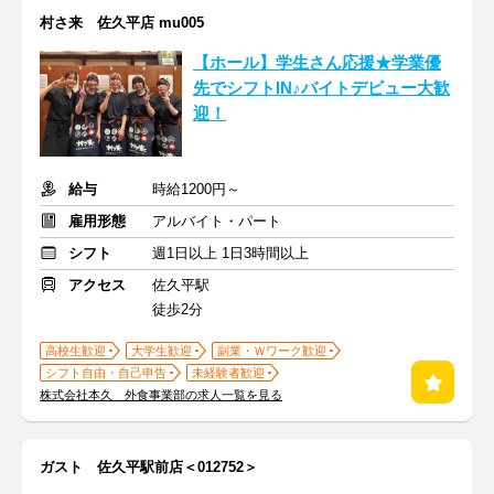
村さ来 佐久平店 mu005
【ホール】学生さん応援★学業優
先でシフトIN♪バイトデビュー大歓
迎！
給与
時給1200円～
雇用形態
アルバイト・パート
シフト
週1日以上 1日3時間以上
アクセス
佐久平駅
徒歩2分
高校生歓迎
大学生歓迎
副業・Ｗワーク歓迎
シフト自由・自己申告
未経験者歓迎
株式会社本久 外食事業部の求人一覧を見る
ガスト 佐久平駅前店＜012752＞