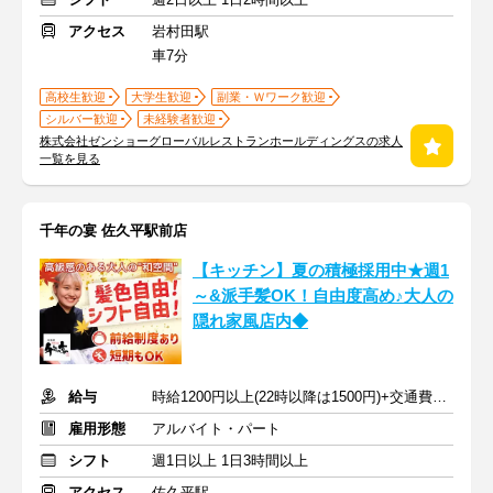
アクセス
岩村田駅
車7分
高校生歓迎
大学生歓迎
副業・Ｗワーク歓迎
シルバー歓迎
未経験者歓迎
株式会社ゼンショーグローバルレストランホールディングスの求人
一覧を見る
千年の宴 佐久平駅前店
【キッチン】夏の積極採用中★週1
～&派手髪OK！自由度高め♪大人の
隠れ家風店内◆
給与
時給1200円以上(22時以降は1500円)+交通費規定内支給
雇用形態
アルバイト・パート
シフト
週1日以上 1日3時間以上
アクセス
佐久平駅