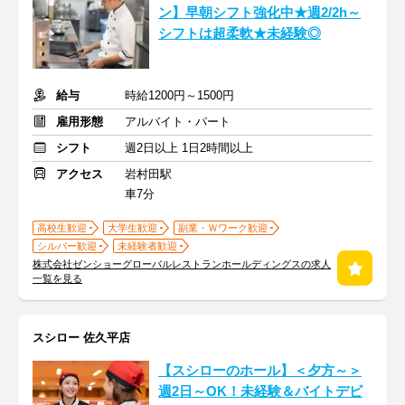
ン】早朝シフト強化中★週2/2h～
シフトは超柔軟★未経験◎
給与
時給1200円～1500円
雇用形態
アルバイト・パート
シフト
週2日以上 1日2時間以上
アクセス
岩村田駅
車7分
高校生歓迎
大学生歓迎
副業・Ｗワーク歓迎
シルバー歓迎
未経験者歓迎
株式会社ゼンショーグローバルレストランホールディングスの求人
一覧を見る
スシロー 佐久平店
【スシローのホール】＜夕方～＞
週2日～OK！未経験＆バイトデビ