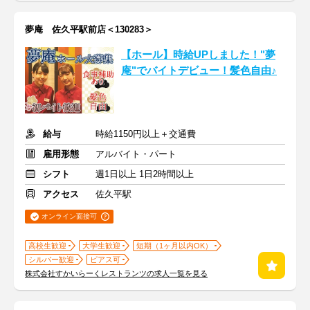
夢庵 佐久平駅前店＜130283＞
【ホール】時給UPしました！"夢
庵"でバイトデビュー！髪色自由♪
給与
時給1150円以上＋交通費
雇用形態
アルバイト・パート
シフト
週1日以上 1日2時間以上
アクセス
佐久平駅
オンライン面接可
高校生歓迎
大学生歓迎
短期（1ヶ月以内OK）
シルバー歓迎
ピアス可
株式会社すかいらーくレストランツの求人一覧を見る