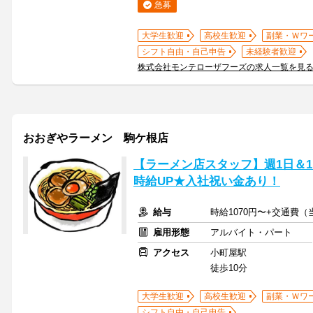
急募
大学生歓迎
高校生歓迎
副業・Ｗワ
シフト自由・自己申告
未経験者歓迎
株式会社モンテローザフーズの求人一覧を見
おおぎやラーメン 駒ケ根店
【ラーメン店スタッフ】週1日＆1
時給UP★入社祝い金あり！
給与
時給1070円〜+交通費
雇用形態
アルバイト・パート
アクセス
小町屋駅
徒歩10分
大学生歓迎
高校生歓迎
副業・Ｗワ
シフト自由・自己申告