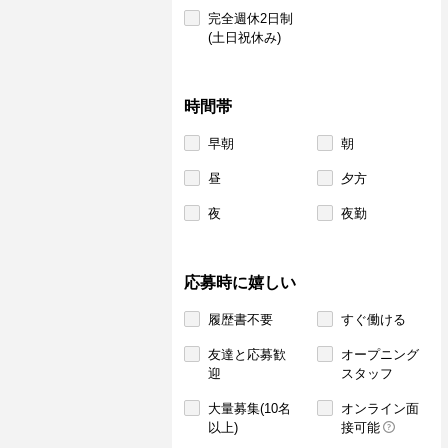
完全週休2日制
(土日祝休み)
時間帯
早朝
朝
昼
夕方
夜
夜勤
応募時に嬉しい
履歴書不要
すぐ働ける
友達と応募歓
オープニング
迎
スタッフ
大量募集(10名
オンライン面
以上)
接可能