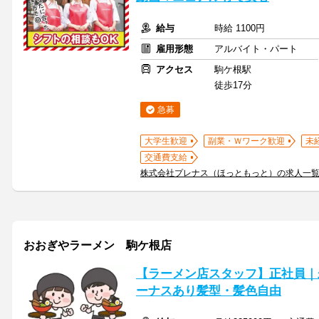
給与
時給 1100円
雇用形態
アルバイト・パート
アクセス
駒ケ根駅
徒歩17分
急募
大学生歓迎
副業・Ｗワーク歓迎
未
交通費支給
株式会社プレナス（ほっともっと）の求人一
おおぎやラーメン 駒ケ根店
【ラーメン店スタッフ】正社員｜未
ーナスあり髪型・髪色自由