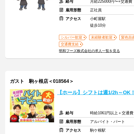
給与
月給225000円〜+交通
雇用形態
正社員
アクセス
小町屋駅
徒歩10分
シルバー歓迎
未経験者歓迎
髪色自
交通費支給
明和フーズ株式会社の求人一覧を見る
ガスト 駒ヶ根店＜018564＞
【ホール】シフトは週1/2h～O
給与
時給1061円以上＋交通費
雇用形態
アルバイト・パート
アクセス
駒ケ根駅