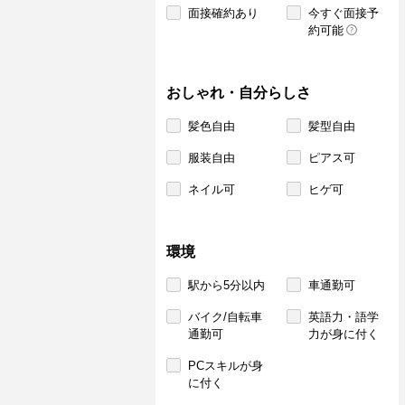
面接確約あり
今すぐ面接予
約可能
おしゃれ・自分らしさ
髪色自由
髪型自由
服装自由
ピアス可
ネイル可
ヒゲ可
環境
駅から5分以内
車通勤可
バイク/自転車
英語力・語学
通勤可
力が身に付く
PCスキルが身
に付く