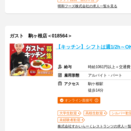
明和フーズ株式会社の求人一覧を見る
ガスト 駒ヶ根店＜018564＞
【キッチン】シフトは週1/2h～
給与
時給1061円以上＋交通費
雇用形態
アルバイト・パート
アクセス
駒ケ根駅
徒歩14分
オンライン面接可
大学生歓迎
高校生歓迎
シルバー歓
未経験者歓迎
株式会社すかいらーくレストランツの求人一