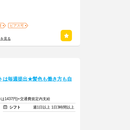
迎
ピアス可
覧を見る
フトは毎週提出★髪色も働き方も自
降は1437円)+交通費規定内支給
シフト
週1日以上 1日3時間以上