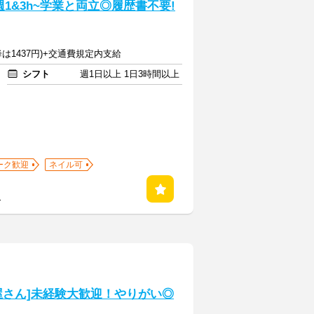
1&3h~学業と両立◎履歴書不要!
降は1437円)+交通費規定内支給
シフト
週1日以上 1日3時間以上
ーク歓迎
ネイル可
る
屋さん]未経験大歓迎！やりがい◎