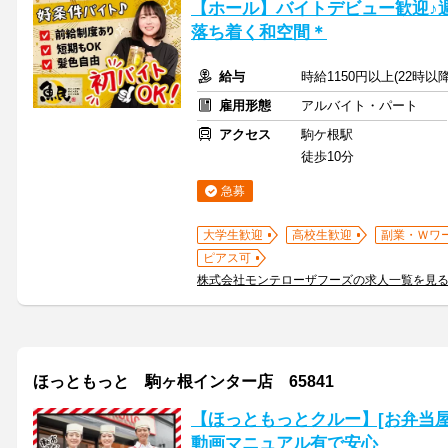
【ホール】バイトデビュー歓迎♪週
落ち着く和空間＊
給与
時給1150円以上(22時以
雇用形態
アルバイト・パート
アクセス
駒ケ根駅
徒歩10分
急募
大学生歓迎
高校生歓迎
副業・Ｗワ
ピアス可
株式会社モンテローザフーズの求人一覧を見
ほっともっと 駒ヶ根インター店 65841
【ほっともっとクルー】[お弁当
動画マニュアル有で安心