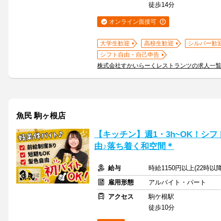
徒歩14分
オンライン面接可
大学生歓迎
高校生歓迎
シルバー歓
シフト自由・自己申告
株式会社すかいらーくレストランツの求人一
魚民 駒ヶ根店
【キッチン】週1・3h~OK！シ
由♪落ち着く和空間＊
給与
時給1150円以上(22時以
雇用形態
アルバイト・パート
アクセス
駒ケ根駅
徒歩10分