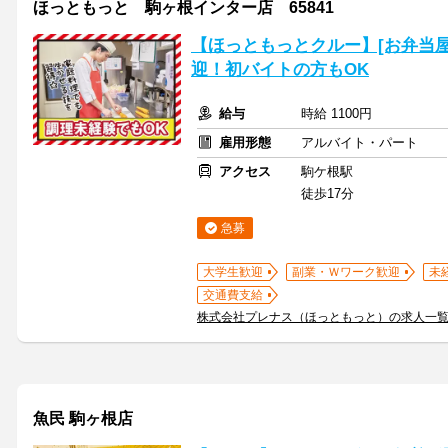
ほっともっと 駒ヶ根インター店 65841
【ほっともっとクルー】[お弁当
迎！初バイトの方もOK
給与
時給 1100円
雇用形態
アルバイト・パート
アクセス
駒ケ根駅
徒歩17分
急募
大学生歓迎
副業・Ｗワーク歓迎
未
交通費支給
株式会社プレナス（ほっともっと）の求人一
魚民 駒ヶ根店