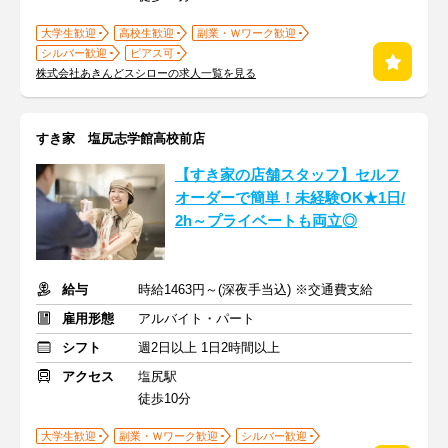
大学生歓迎
高校生歓迎
副業・Ｗワーク歓迎
シルバー歓迎
ピアス可
株式会社あきんどスシローの求人一覧を見る
すき家 塩尻志学館高校前店
【すき家の店舗スタッフ】セルフ
オーダーで簡単！未経験OK★1日/
2h～プライベートも両立◎
給与
時給1463円～(深夜手当込) ※交通費支給
雇用形態
アルバイト・パート
シフト
週2日以上 1日2時間以上
アクセス
塩尻駅
徒歩10分
大学生歓迎
副業・Ｗワーク歓迎
シルバー歓迎