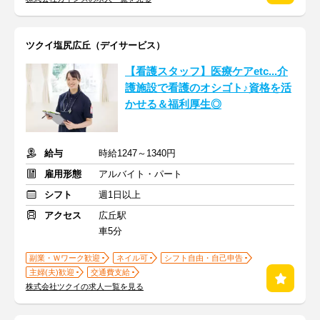
ツクイ塩尻広丘（デイサービス）
【看護スタッフ】医療ケアetc...介
護施設で看護のオシゴト♪資格を活
かせる＆福利厚生◎
給与
時給1247～1340円
雇用形態
アルバイト・パート
シフト
週1日以上
アクセス
広丘駅
車5分
副業・Ｗワーク歓迎
ネイル可
シフト自由・自己申告
主婦(夫)歓迎
交通費支給
株式会社ツクイの求人一覧を見る