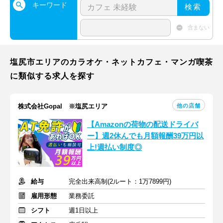
キーワード
検索
含まない
塩尻市エリアのカラオケ・ネットカフェ・マンガ喫茶
に類似する求人を探す
他の店舗
株式会社Gopal ※塩尻エリア
【Amazonの荷物の配送ドライバ
ー】週2休んでも月額報酬39万円以
上!週払い制度◎
給与
完全出来高制(2ルート：1万7899円)
雇用形態
業務委託
シフト
週1日以上