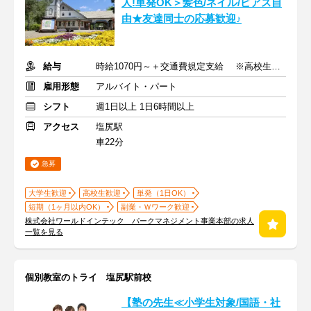
人!単発OK＞髪色/ネイル/ピアス自
由★友達同士の応募歓迎♪
給与
時給1070円～＋交通費規定支給 ※高校生も同時給
雇用形態
アルバイト・パート
シフト
週1日以上 1日6時間以上
アクセス
塩尻駅
車22分
急募
大学生歓迎
高校生歓迎
単発（1日OK）
短期（1ヶ月以内OK）
副業・Ｗワーク歓迎
株式会社ワールドインテック パークマネジメント事業本部の求人
一覧を見る
個別教室のトライ 塩尻駅前校
【塾の先生≪小学生対象/国語・社