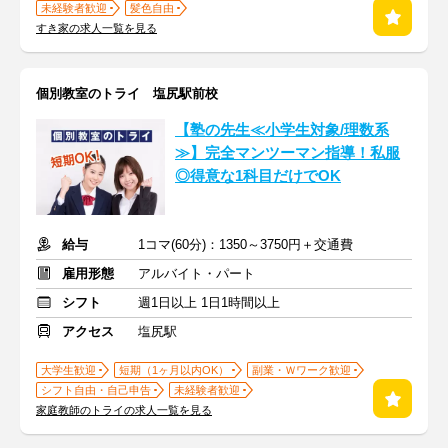
未経験者歓迎
髪色自由
すき家の求人一覧を見る
個別教室のトライ 塩尻駅前校
【塾の先生≪小学生対象/理数系
≫】完全マンツーマン指導！私服
◎得意な1科目だけでOK
給与
1コマ(60分)：1350～3750円＋交通費
雇用形態
アルバイト・パート
シフト
週1日以上 1日1時間以上
アクセス
塩尻駅
大学生歓迎
短期（1ヶ月以内OK）
副業・Ｗワーク歓迎
シフト自由・自己申告
未経験者歓迎
家庭教師のトライの求人一覧を見る