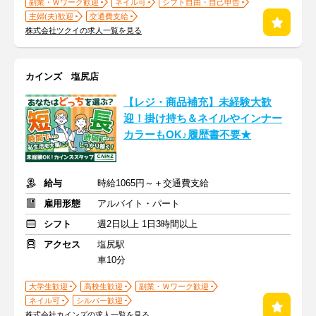
副業・Ｗワーク歓迎
ネイル可
シフト自由・自己申告
主婦(夫)歓迎
交通費支給
株式会社ツクイの求人一覧を見る
カインズ 塩尻店
【レジ・商品補充】未経験大歓
迎！掛け持ち＆ネイルやインナー
カラーもOK♪履歴書不要★
給与
時給1065円～＋交通費支給
雇用形態
アルバイト・パート
シフト
週2日以上 1日3時間以上
アクセス
塩尻駅
車10分
大学生歓迎
高校生歓迎
副業・Ｗワーク歓迎
ネイル可
シルバー歓迎
株式会社カインズの求人一覧を見る