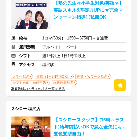
【塾の先生≪小学生対象/英語≫】
英語スキル&基礎力UPに★完全マ
ンツーマン指導◎私服OK
給与
1コマ(60分)：1350～3750円＋交通費
雇用形態
アルバイト・パート
シフト
週1日以上 1日1時間以上
アクセス
塩尻駅
大学生歓迎
短期（1ヶ月以内OK）
副業・Ｗワーク歓迎
シフト自由・自己申告
未経験者歓迎
家庭教師のトライの求人一覧を見る
スシロー 塩尻店
【スシロースタッフ】(16時～ラス
ト)給与前払いOKで急な金欠にも♪
髪色髪型自由！