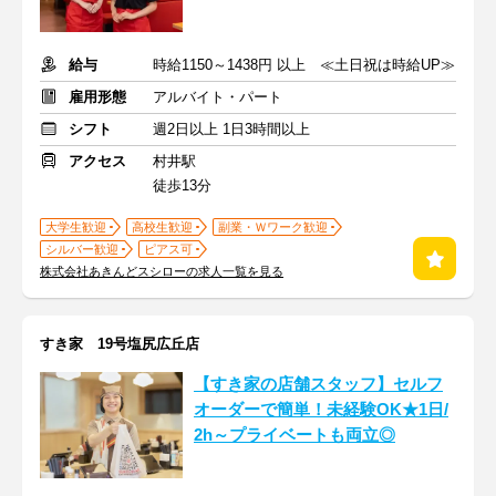
給与
時給1150～1438円 以上 ≪土日祝は時給UP≫
雇用形態
アルバイト・パート
シフト
週2日以上 1日3時間以上
アクセス
村井駅
徒歩13分
大学生歓迎
高校生歓迎
副業・Ｗワーク歓迎
シルバー歓迎
ピアス可
株式会社あきんどスシローの求人一覧を見る
すき家 19号塩尻広丘店
【すき家の店舗スタッフ】セルフ
オーダーで簡単！未経験OK★1日/
2h～プライベートも両立◎