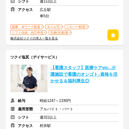
シフト
週1日以上
アクセス
広丘駅
車5分
副業・Ｗワーク歓迎
ネイル可
シルバー歓迎
シフト自由・自己申告
主婦(夫)歓迎
株式会社ツクイの求人一覧を見る
ツクイ塩尻（デイサービス）
【看護スタッフ】医療ケアetc...介
護施設で看護のオシゴト♪資格を活
かせる＆福利厚生◎
給与
時給1247～1330円
雇用形態
アルバイト・パート
シフト
週3日以上
アクセス
村井駅