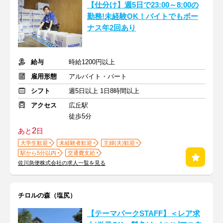
【仕分け】週5日で23:00～8:00の
勤務!未経験OK！バイトでもボー
ナス年2回あり
給与
時給1200円以上
雇用形態
アルバイト・パート
シフト
週5日以上 1日8時間以上
アクセス
広丘駅
徒歩5分
2
あと
日
大学生歓迎
未経験者歓迎
主婦(夫)歓迎
駅から5分以内
交通費支給
佐川急便株式会社の求人一覧を見る
チロルの森（塩尻）
【テーマパークSTAFF】＜レア求