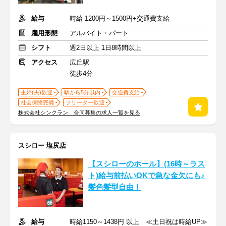
給与
時給 1200円～1500円+交通費支給
雇用形態
アルバイト・パート
シフト
週2日以上 1日8時間以上
アクセス
広丘駅
徒歩4分
主婦(夫)歓迎
駅から5分以内
交通費支給
社会保険完備
フリーター歓迎
株式会社シンクラン 合同募集の求人一覧を見る
スシロー 塩尻店
【スシローのホール】(16時～ラス
ト)給与前払いOKで急な金欠にも♪
髪色髪型自由！
給与
時給1150～1438円 以上 ≪土日祝は時給UP≫