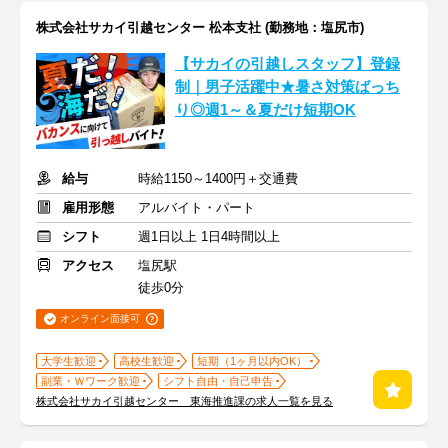
株式会社サカイ引越センター 松本支社 (勤務地：塩尻市)
【サカイの引越しスタッフ】登録
制｜男子活躍中★暑さ対策ばっち
り◎週1～＆夏だけ短期OK
給与
時給1150～1400円＋交通費
雇用形態
アルバイト・パート
シフト
週1日以上 1日4時間以上
アクセス
塩尻駅
徒歩0分
オンライン面接可
大学生歓迎
高校生歓迎
短期（1ヶ月以内OK）
副業・Ｗワーク歓迎
シフト自由・自己申告
株式会社サカイ引越センター 東海推進課の求人一覧を見る