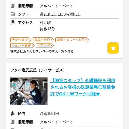
雇用形態
アルバイト・パート
シフト
週2日以上 1日3時間以上
アクセス
村井駅
徒歩13分
大学生歓迎
高校生歓迎
副業・Ｗワーク歓迎
シルバー歓迎
ピアス可
株式会社あきんどスシローの求人一覧を見る
ツクイ塩尻広丘（デイサービス）
【送迎スタッフ】介護施設を利用
されるお客様の送迎業務◎普通免
許でOK！Wワーク可能★
給与
時給1061円
雇用形態
アルバイト・パート