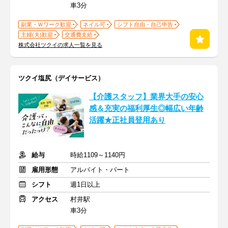
車3分
副業・Ｗワーク歓迎
ネイル可
シフト自由・自己申告
主婦(夫)歓迎
交通費支給
株式会社ツクイの求人一覧を見る
ツクイ塩尻（デイサービス）
【介護スタッフ】業界大手の安心
感＆充実の福利厚生◎幅広い年齢
活躍★正社員登用あり
給与
時給1109～1140円
雇用形態
アルバイト・パート
シフト
週1日以上
アクセス
村井駅
車3分