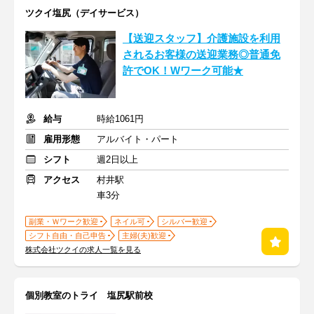
ツクイ塩尻（デイサービス）
【送迎スタッフ】介護施設を利用
されるお客様の送迎業務◎普通免
許でOK！Wワーク可能★
給与
時給1061円
雇用形態
アルバイト・パート
シフト
週2日以上
アクセス
村井駅
車3分
副業・Ｗワーク歓迎
ネイル可
シルバー歓迎
シフト自由・自己申告
主婦(夫)歓迎
株式会社ツクイの求人一覧を見る
個別教室のトライ 塩尻駅前校