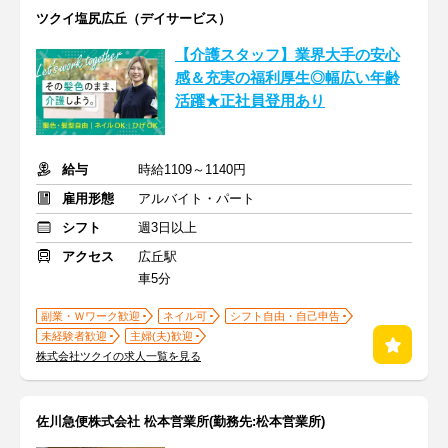
ツクイ塩尻広丘（デイサービス）
【介護スタッフ】業界大手の安心
感＆充実の福利厚生◎幅広い年齢
活躍★正社員登用あり
給与
時給1109～1140円
雇用形態
アルバイト・パート
シフト
週3日以上
アクセス
広丘駅
車5分
副業・Ｗワーク歓迎
ネイル可
シフト自由・自己申告
未経験者歓迎
主婦(夫)歓迎
株式会社ツクイの求人一覧を見る
佐川急便株式会社 松本営業所(勤務先:松本営業所)