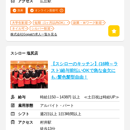
アクセス
広丘駅
急募
オンライン面接可
大学生歓迎
短期（1ヶ月以内OK）
副業・Ｗワーク歓迎
ネイル可
シルバー歓迎
株式会社Gopalの求人一覧を見る
スシロー 塩尻店
【スシローのキッチン】(16時～ラ
スト)給与前払いOKで急な金欠に
も♪髪色髪型自由！
給与
時給1150～1438円 以上 ≪土日祝は時給UP≫
雇用形態
アルバイト・パート
シフト
週2日以上 1日3時間以上
アクセス
村井駅
徒歩13分