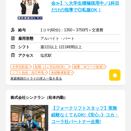
会≫】＼大学生積極採用中／1科目
だけの指導で◎私服OK！
給与
1コマ(60分)：1350～3750円＋交通費
雇用形態
アルバイト・パート
シフト
週1日以上 1日1時間以上
アクセス
塩尻駅
大学生歓迎
短期（1ヶ月以内OK）
副業・Ｗワーク歓迎
シフト自由・自己申告
未経験者歓迎
家庭教師のトライの求人一覧を見る
株式会社シンクラン（松本内勤）
【フォークリフトスタッフ】実務
経験なくてもOK!《安心♪》コカ・
コーラ社パートナー企業!