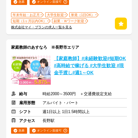
急募
オンライン面接可
年末年始・お正月
大学生歓迎
単発（1日OK）
短期（1ヶ月以内OK）
副業・Ｗワーク歓迎
株式会社マイ・プランの求人一覧を見る
家庭教師のあすなろ ※長野市エリア
【家庭教師】#未経験歓迎#短期OK
#高時給で稼げる #大学生歓迎 #現
金手渡し#週1～OK
給与
時給2000～3500円 ＋交通費規定支給
雇用形態
アルバイト・パート
シフト
週1日以上 1日1.5時間以上
アクセス
長野駅
急募
オンライン面接可