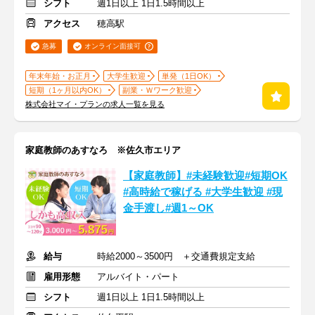
シフト
週1日以上 1日1.5時間以上
アクセス
穂高駅
急募
オンライン面接可
年末年始・お正月
大学生歓迎
単発（1日OK）
短期（1ヶ月以内OK）
副業・Ｗワーク歓迎
株式会社マイ・プランの求人一覧を見る
家庭教師のあすなろ ※佐久市エリア
【家庭教師】#未経験歓迎#短期OK
#高時給で稼げる #大学生歓迎 #現
金手渡し#週1～OK
給与
時給2000～3500円 ＋交通費規定支給
雇用形態
アルバイト・パート
シフト
週1日以上 1日1.5時間以上