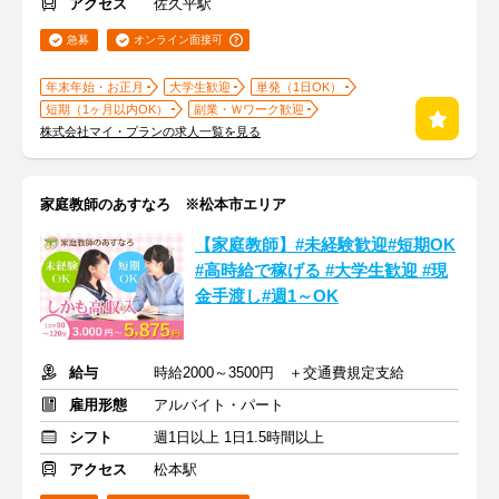
アクセス
佐久平駅
急募
オンライン面接可
年末年始・お正月
大学生歓迎
単発（1日OK）
短期（1ヶ月以内OK）
副業・Ｗワーク歓迎
株式会社マイ・プランの求人一覧を見る
家庭教師のあすなろ ※松本市エリア
【家庭教師】#未経験歓迎#短期OK
#高時給で稼げる #大学生歓迎 #現
金手渡し#週1～OK
給与
時給2000～3500円 ＋交通費規定支給
雇用形態
アルバイト・パート
シフト
週1日以上 1日1.5時間以上
アクセス
松本駅