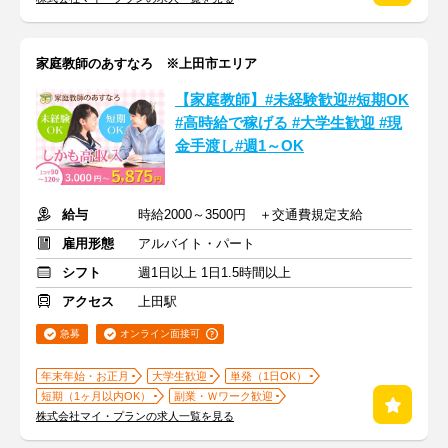
家庭教師のあすなろ ※上田市エリア
【家庭教師】#未経験歓迎#短期OK
#高時給で稼げる #大学生歓迎 #現
金手渡し#週1～OK
給与
時給2000～3500円 ＋交通費規定支給
雇用形態
アルバイト・パート
シフト
週1日以上 1日1.5時間以上
アクセス
上田駅
急募
オンライン面接可
年末年始・お正月
大学生歓迎
単発（1日OK）
短期（1ヶ月以内OK）
副業・Ｗワーク歓迎
株式会社マイ・プランの求人一覧を見る