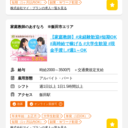
短期（1ヶ月以内OK）
副業・Ｗワーク歓迎
株式会社マイ・プランの求人一覧を見る
家庭教師のあすなろ ※飯田市エリア
【家庭教師】#未経験歓迎#短期OK
#高時給で稼げる #大学生歓迎 #現
金手渡し#週1～OK
給与
時給2000～3500円 ＋交通費規定支給
雇用形態
アルバイト・パート
シフト
週1日以上 1日1.5時間以上
アクセス
飯田駅
急募
オンライン面接可
年末年始・お正月
大学生歓迎
単発（1日OK）
短期（1ヶ月以内OK）
副業・Ｗワーク歓迎
株式会社マイ・プランの求人一覧を見る