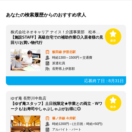
あなたの検索履歴からのおすすめ求人
株式会社ネオキャリア ナイス！介護事業部 松本支店／MTM
【施設STAFF】高級住宅での補助作業◎入居者様の見
回り/お買い物代行
飯田線
伊那北駅
時給1300～1500円＋交通費
派遣社員
長野県上伊那郡
応募終了日：
8月31日
ゆず庵 長野川中島店
【ゆず庵スタッフ】土日祝限定★学業との両立・Wワ
ークも!お寿司やしゃぶしゃぶがお得に◎
篠ノ井線
今井駅
時給1200円～(土日祝：時給+50円)
アルバイト・パート