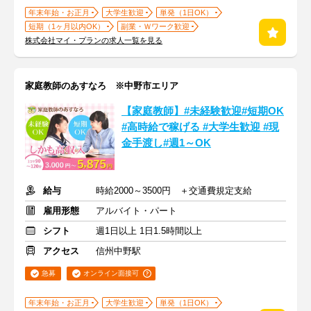
年末年始・お正月
大学生歓迎
単発（1日OK）
短期（1ヶ月以内OK）
副業・Ｗワーク歓迎
株式会社マイ・プランの求人一覧を見る
家庭教師のあすなろ ※中野市エリア
【家庭教師】#未経験歓迎#短期OK
#高時給で稼げる #大学生歓迎 #現
金手渡し#週1～OK
給与
時給2000～3500円 ＋交通費規定支給
雇用形態
アルバイト・パート
シフト
週1日以上 1日1.5時間以上
アクセス
信州中野駅
急募
オンライン面接可
年末年始・お正月
大学生歓迎
単発（1日OK）