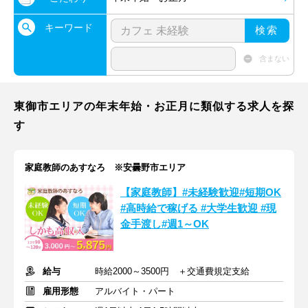
キーワード
検索
含まない
東御市エリアの年末年始・お正月に類似する求人を探
す
家庭教師のあすなろ ※安曇野市エリア
【家庭教師】#未経験歓迎#短期OK
#高時給で稼げる #大学生歓迎 #現
金手渡し#週1～OK
給与
時給2000～3500円 ＋交通費規定支給
雇用形態
アルバイト・パート