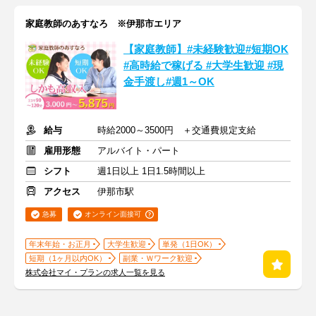
家庭教師のあすなろ ※伊那市エリア
【家庭教師】#未経験歓迎#短期OK
#高時給で稼げる #大学生歓迎 #現
金手渡し#週1～OK
給与
時給2000～3500円 ＋交通費規定支給
雇用形態
アルバイト・パート
シフト
週1日以上 1日1.5時間以上
アクセス
伊那市駅
急募
オンライン面接可
年末年始・お正月
大学生歓迎
単発（1日OK）
短期（1ヶ月以内OK）
副業・Ｗワーク歓迎
株式会社マイ・プランの求人一覧を見る