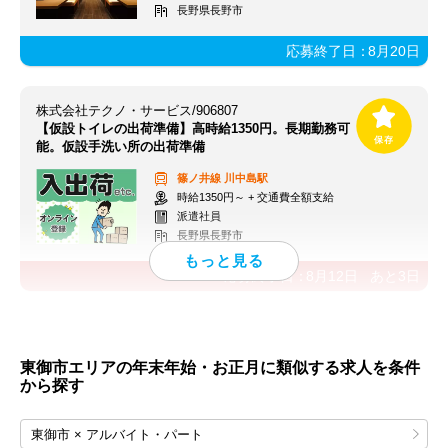
長野県長野市
応募終了日：
8月20日
株式会社テクノ・サービス/906807
【仮設トイレの出荷準備】高時給1350円。長期勤務可
能。仮設手洗い所の出荷準備
篠ノ井線
川中島駅
時給1350円～ + 交通費全額支給
派遣社員
長野県長野市
応募終了日：
8月12日
あと
3
日
東御市エリアの年末年始・お正月に類似する求人を条件
から探す
東御市 × アルバイト・パート