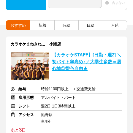
含まない
おすすめ
新着
時給
日給
月給
カラオケまねきねこ 小諸店
【カラオケSTAFF】[日勤・週2] ＼
初バイト率高め♪／大学生多数＝居
心地◎髪色自由★
給与
時給1100円以上 ＋交通費支給
雇用形態
アルバイト・パート
シフト
週2日 1日3時間以上
アクセス
滋野駅
車4分
3
あと
日