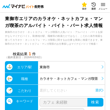
長野県
保存
履歴
メニュー
東御市エリアのカラオケ・ネットカフェ・マン
ガ喫茶のアルバイト・バイト・パート求人情報
東御市のカラオケ・ネットカフェ・マンガ喫茶の人気バイト・アルバイト・パートを探
すならマイナビバイト。勤務地や駅、職種等の検索だけではなく、こだわり条件検索を
使ってカラオケ・ネットカフェ・マンガ喫茶に関するお仕事を簡単に検索できます。東
御市のカラオケ・ネットカフェ・マンガ喫茶のお仕事探しはマイナビバイトで検索！
1
検索結果
件
（最終更新日：2026年8月6日）
エリア/駅
東御市
カラオケ・ネットカフェ・マンガ喫茶
職種
選択してください
選択
こだわり
キーワード
検索