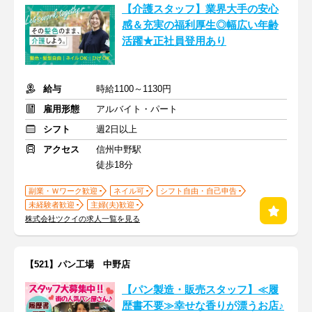
【介護スタッフ】業界大手の安心
感＆充実の福利厚生◎幅広い年齢
活躍★正社員登用あり
給与
時給1100～1130円
雇用形態
アルバイト・パート
シフト
週2日以上
アクセス
信州中野駅
徒歩18分
副業・Ｗワーク歓迎
ネイル可
シフト自由・自己申告
未経験者歓迎
主婦(夫)歓迎
株式会社ツクイの求人一覧を見る
【521】パン工場 中野店
【パン製造・販売スタッフ】≪履
歴書不要≫幸せな香りが漂うお店♪