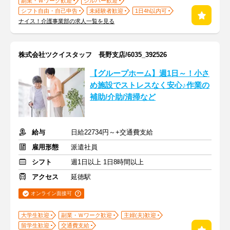
副業・Ｗワーク歓迎
シルバー歓迎
シフト自由・自己申告
未経験者歓迎
1日4h以内可
ナイス！介護事業部の求人一覧を見る
株式会社ツクイスタッフ 長野支店/6035_392526
【グループホーム】週1日～！小さ
め施設でストレスなく安心♪作業の
補助/介助/清掃など
給与
日給22734円～+交通費支給
雇用形態
派遣社員
シフト
週1日以上 1日8時間以上
アクセス
延徳駅
オンライン面接可
大学生歓迎
副業・Ｗワーク歓迎
主婦(夫)歓迎
留学生歓迎
交通費支給