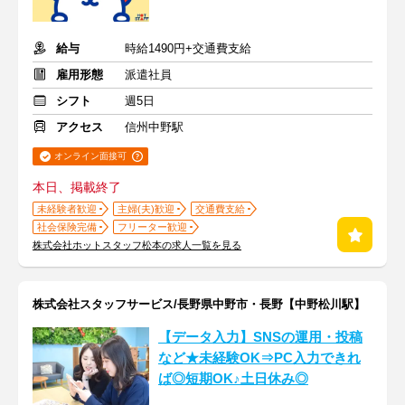
給与
時給1490円+交通費支給
雇用形態
派遣社員
シフト
週5日
アクセス
信州中野駅
オンライン面接可
本日、掲載終了
未経験者歓迎
主婦(夫)歓迎
交通費支給
社会保険完備
フリーター歓迎
株式会社ホットスタッフ松本の求人一覧を見る
株式会社スタッフサービス/長野県中野市・長野【中野松川駅】
【データ入力】SNSの運用・投稿
など★未経験OK⇒PC入力できれ
ば◎短期OK♪土日休み◎