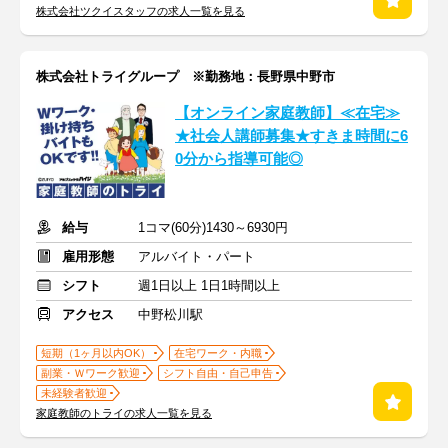
株式会社ツクイスタッフの求人一覧を見る
株式会社トライグループ ※勤務地：長野県中野市
【オンライン家庭教師】≪在宅≫
★社会人講師募集★すきま時間に6
0分から指導可能◎
給与
1コマ(60分)1430～6930円
雇用形態
アルバイト・パート
シフト
週1日以上 1日1時間以上
アクセス
中野松川駅
短期（1ヶ月以内OK）
在宅ワーク・内職
副業・Ｗワーク歓迎
シフト自由・自己申告
未経験者歓迎
家庭教師のトライの求人一覧を見る