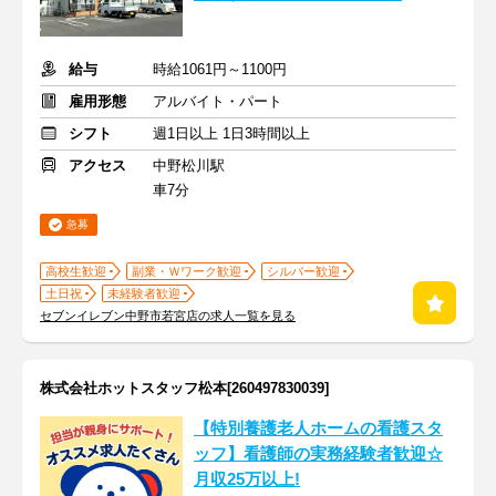
給与
時給1061円～1100円
雇用形態
アルバイト・パート
シフト
週1日以上 1日3時間以上
アクセス
中野松川駅
車7分
急募
高校生歓迎
副業・Ｗワーク歓迎
シルバー歓迎
土日祝
未経験者歓迎
セブンイレブン中野市若宮店の求人一覧を見る
株式会社ホットスタッフ松本[260497830039]
【特別養護老人ホームの看護スタ
ッフ】看護師の実務経験者歓迎☆
月収25万以上!