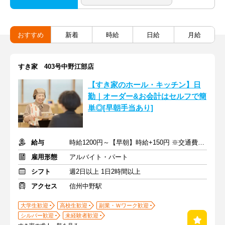
おすすめ
新着
時給
日給
月給
すき家 403号中野江部店
【すき家のホール・キッチン】日
勤｜オーダー&お会計はセルフで簡
単◎[早朝手当あり]
給与
時給1200円～【早朝】時給+150円 ※交通費支給
雇用形態
アルバイト・パート
シフト
週2日以上 1日2時間以上
アクセス
信州中野駅
大学生歓迎
高校生歓迎
副業・Ｗワーク歓迎
シルバー歓迎
未経験者歓迎