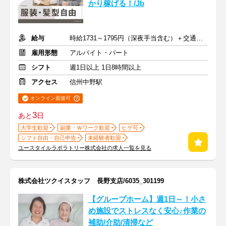
かり稼げる！/Jb
給与
時給1731～1795円（深夜手当含む）＋交通費支給
雇用形態
アルバイト・パート
シフト
週1日以上 1日8時間以上
アクセス
信州中野駅
オンライン面接可
3
あと
日
大学生歓迎
副業・Ｗワーク歓迎
ヒゲ可
シフト自由・自己申告
未経験者歓迎
ユースタイルラボラトリー株式会社の求人一覧を見る
株式会社ツクイスタッフ 長野支店/6035_301199
【グループホーム】週1日～！小さ
め施設でストレスなく安心♪作業の
補助/介助/清掃など