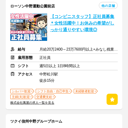
他の店舗
ローソン中野運動公園前店
【コンビニスタッフ】正社員募集
＊女性活躍中！お休みの希望がし
っかり通りやすい環境◎
給与
月給20万2400～23万7600円以上+みなし残業代1万円+交通費
雇用形態
正社員
シフト
週5日以上 1日8時間以上
アクセス
中野松川駅
徒歩15分
シルバー歓迎
シフト自由・自己申告
未経験者歓迎
主婦(夫)歓迎
交通費支給
株式会社萬屋の求人一覧を見る
ツクイ信州中野グループホーム