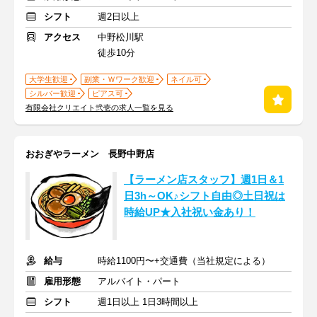
シフト
週2日以上
アクセス
中野松川駅
徒歩10分
大学生歓迎
副業・Ｗワーク歓迎
ネイル可
シルバー歓迎
ピアス可
有限会社クリエイト弐壱の求人一覧を見る
おおぎやラーメン 長野中野店
【ラーメン店スタッフ】週1日＆1
日3h～OK♪シフト自由◎土日祝は
時給UP★入社祝い金あり！
給与
時給1100円〜+交通費（当社規定による）
雇用形態
アルバイト・パート
シフト
週1日以上 1日3時間以上