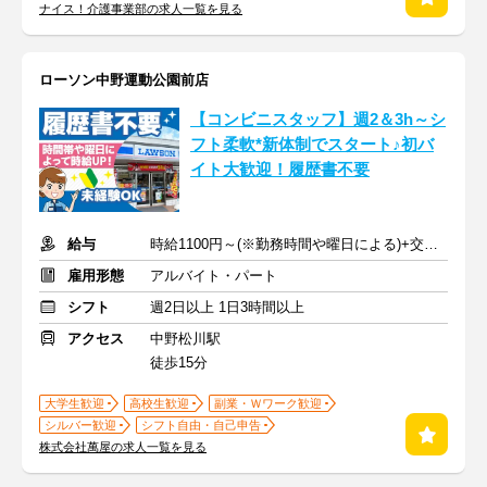
ナイス！介護事業部の求人一覧を見る
ローソン中野運動公園前店
【コンビニスタッフ】週2＆3h～シ
フト柔軟*新体制でスタート♪初バ
イト大歓迎！履歴書不要
給与
時給1100円～(※勤務時間や曜日による)+交通費
雇用形態
アルバイト・パート
シフト
週2日以上 1日3時間以上
アクセス
中野松川駅
徒歩15分
大学生歓迎
高校生歓迎
副業・Ｗワーク歓迎
シルバー歓迎
シフト自由・自己申告
株式会社萬屋の求人一覧を見る