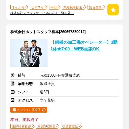
ネイル可
ピアス可
平日
未経験者歓迎
髪色自由
株式会社スタッフサービスの求人一覧を見る
株式会社ホットスタッフ松本[260697830014]
【銅板の加工機オペレーター】3勤
1休★7:00｜WEB面談OK
給与
時給1300円+交通費支給
雇用形態
派遣社員
シフト
週5日
アクセス
立ケ花駅
オンライン面接可
本日、掲載終了
未経験者歓迎
主婦(夫)歓迎
交通費支給