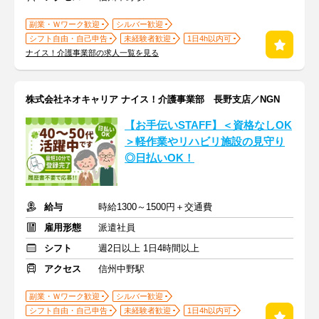
副業・Ｗワーク歓迎
シルバー歓迎
シフト自由・自己申告
未経験者歓迎
1日4h以内可
ナイス！介護事業部の求人一覧を見る
株式会社ネオキャリア ナイス！介護事業部 長野支店／NGN
【お手伝いSTAFF】＜資格なしOK
＞軽作業やリハビリ施設の見守り
◎日払いOK！
給与
時給1300～1500円＋交通費
雇用形態
派遣社員
シフト
週2日以上 1日4時間以上
アクセス
信州中野駅
副業・Ｗワーク歓迎
シルバー歓迎
シフト自由・自己申告
未経験者歓迎
1日4h以内可