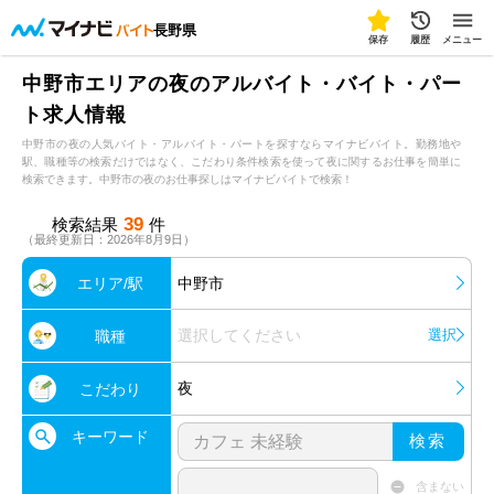
長野県
保存
履歴
メニュー
中野市エリアの夜のアルバイト・バイト・パー
ト求人情報
中野市の夜の人気バイト・アルバイト・パートを探すならマイナビバイト。勤務地や
駅、職種等の検索だけではなく、こだわり条件検索を使って夜に関するお仕事を簡単に
検索できます。中野市の夜のお仕事探しはマイナビバイトで検索！
39
検索結果
件
（最終更新日：2026年8月9日）
エリア/駅
中野市
選択してください
選択
職種
夜
こだわり
キーワード
検索
含まない