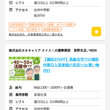
シフト
週1日以上 1日3時間以上
アクセス
信州中野駅
徒歩5分
大学生歓迎
高校生歓迎
副業・Ｗワーク歓迎
シフト自由・自己申告
未経験者歓迎
株式会社本久 外食事業部の求人一覧を見る
株式会社ネオキャリア ナイス！介護事業部 長野支店／NGN
【施設STAFF】高級住宅での補助
作業◎入居者様の見回り/お買い物
代行
給与
時給1300～1500円＋交通費
雇用形態
派遣社員
シフト
週2日以上 1日4時間以上
アクセス
信州中野駅