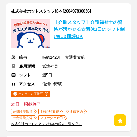
株式会社ホットスタッフ松本[260497830036]
【介助スタッフ】介護福祉士の資
格が活かせる☆週休3日のシフト制
♪WEB面談OK
給与
時給1420円+交通費支給
雇用形態
派遣社員
シフト
週5日
アクセス
信州中野駅
オンライン面接可
本日、掲載終了
未経験者歓迎
主婦(夫)歓迎
交通費支給
社会保険完備
フリーター歓迎
株式会社ホットスタッフ松本の求人一覧を見る