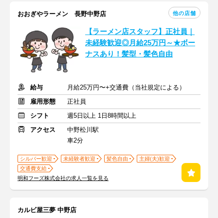
他の店舗
おおぎやラーメン 長野中野店
【ラーメン店スタッフ】正社員｜
未経験歓迎◎月給25万円～★ボー
ナスあり！髪型・髪色自由
給与
月給25万円〜+交通費（当社規定による）
雇用形態
正社員
シフト
週5日以上 1日8時間以上
アクセス
中野松川駅
車2分
シルバー歓迎
未経験者歓迎
髪色自由
主婦(夫)歓迎
交通費支給
明和フーズ株式会社の求人一覧を見る
カルビ屋三夢 中野店