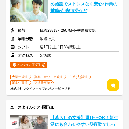
め施設でストレスなく安心♪作業の
補助/介助/清掃など
給与
日給23513～25075円+交通費支給
雇用形態
派遣社員
シフト
週1日以上 1日8時間以上
アクセス
延徳駅
オンライン面接可
大学生歓迎
副業・Ｗワーク歓迎
主婦(夫)歓迎
留学生歓迎
交通費支給
株式会社ツクイスタッフの求人一覧を見る
ユースタイルケア 長野/Jb
【暮らしの支援】週1日~OK！新生
活にも合わせやすい◎夜勤でしっ