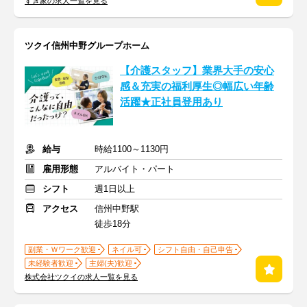
すき家の求人一覧を見る
ツクイ信州中野グループホーム
【介護スタッフ】業界大手の安心
感＆充実の福利厚生◎幅広い年齢
活躍★正社員登用あり
給与
時給1100～1130円
雇用形態
アルバイト・パート
シフト
週1日以上
アクセス
信州中野駅
徒歩18分
副業・Ｗワーク歓迎
ネイル可
シフト自由・自己申告
未経験者歓迎
主婦(夫)歓迎
株式会社ツクイの求人一覧を見る