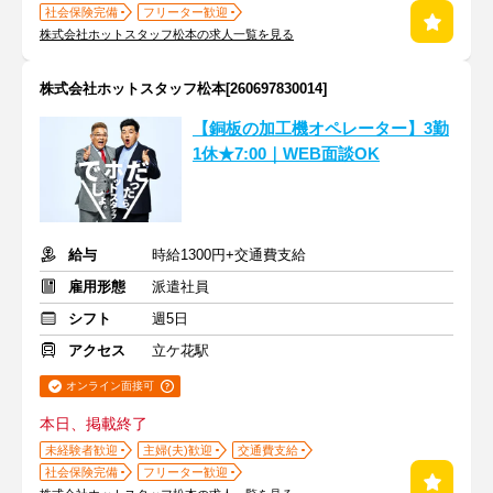
社会保険完備
フリーター歓迎
株式会社ホットスタッフ松本の求人一覧を見る
株式会社ホットスタッフ松本[260697830014]
【銅板の加工機オペレーター】3勤
1休★7:00｜WEB面談OK
給与
時給1300円+交通費支給
雇用形態
派遣社員
シフト
週5日
アクセス
立ケ花駅
オンライン面接可
本日、掲載終了
未経験者歓迎
主婦(夫)歓迎
交通費支給
社会保険完備
フリーター歓迎