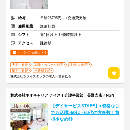
給与
日給26796円～+交通費支給
雇用形態
派遣社員
シフト
週1日以上 1日8時間以上
アクセス
延徳駅
オンライン面接可
大学生歓迎
副業・Ｗワーク歓迎
主婦(夫)歓迎
留学生歓迎
交通費支給
株式会社ツクイスタッフの求人一覧を見る
株式会社ネオキャリア ナイス！介護事業部 長野支店／NGN
【デイサービスSTAFF】<資格なし
でも活躍>50代・60代の方多数！負
担少なめ◎