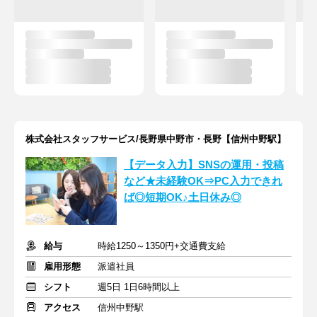
株式会社スタッフサービス/長野県中野市・長野【信州中野駅】
【データ入力】SNSの運用・投稿
など★未経験OK⇒PC入力できれ
ば◎短期OK♪土日休み◎
給与
時給1250～1350円+交通費支給
雇用形態
派遣社員
シフト
週5日 1日6時間以上
アクセス
信州中野駅