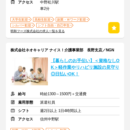
アクセス
中野松川駅
車2分
大学生歓迎
高校生歓迎
副業・Ｗワーク歓迎
シルバー歓迎
シフト自由・自己申告
明和フーズ株式会社の求人一覧を見る
株式会社ネオキャリア ナイス！介護事業部 長野支店／NGN
【暮らしのお手伝い】＜資格なしO
K＞軽作業やリハビリ施設の見守り
◎日払いOK！
給与
時給1300～1500円＋交通費
雇用形態
派遣社員
シフト
週2日以上 1日4時間以上
アクセス
信州中野駅