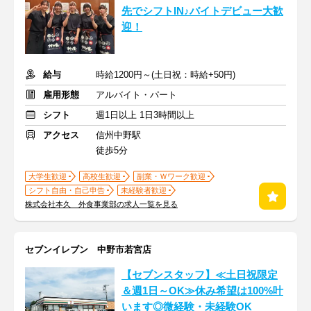
先でシフトIN♪バイトデビュー大歓
迎！
給与
時給1200円～(土日祝：時給+50円)
雇用形態
アルバイト・パート
シフト
週1日以上 1日3時間以上
アクセス
信州中野駅
徒歩5分
大学生歓迎
高校生歓迎
副業・Ｗワーク歓迎
シフト自由・自己申告
未経験者歓迎
株式会社本久 外食事業部の求人一覧を見る
セブンイレブン 中野市若宮店
【セブンスタッフ】≪土日祝限定
＆週1日～OK≫休み希望は100%叶
います◎微経験・未経験OK