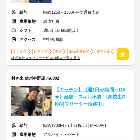
給与
時給1250～1350円+交通費支給
雇用形態
派遣社員
シフト
週5日 1日6時間以上
アクセス
中野松川駅
ネイル可
ピアス可
平日
未経験者歓迎
髪色自由
株式会社スタッフサービスの求人一覧を見る
村さ来 信州中野店 mu002
【キッチン】《週1日×3時間～OK
★》経験・スキル不要！[高校生O
K◎]フリーター活躍中♪
給与
時給1200円～(土日祝：時給+50円)
雇用形態
アルバイト・パート