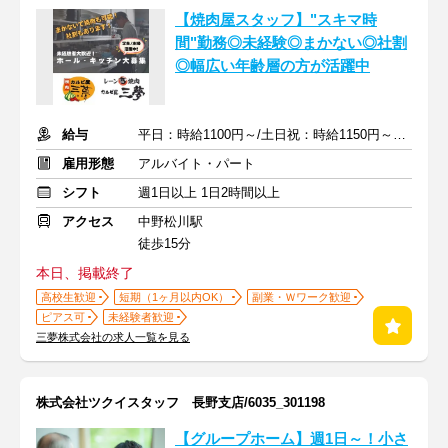
【焼肉屋スタッフ】"スキマ時
間"勤務◎未経験◎まかない◎社割
◎幅広い年齢層の方が活躍中
給与
平日：時給1100円～/土日祝：時給1150円～※22時以降は時給25%UP
雇用形態
アルバイト・パート
シフト
週1日以上 1日2時間以上
アクセス
中野松川駅
徒歩15分
本日、掲載終了
高校生歓迎
短期（1ヶ月以内OK）
副業・Ｗワーク歓迎
ピアス可
未経験者歓迎
三夢株式会社の求人一覧を見る
株式会社ツクイスタッフ 長野支店/6035_301198
【グループホーム】週1日～！小さ