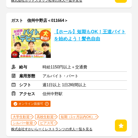
株式会社ホットスタッフ松本の求人一覧を見る
ガスト 信州中野店＜011664＞
【ホール】短期もOK！王道バイト
を始めよう！髪色自由
給与
時給1150円以上＋交通費
雇用形態
アルバイト・パート
シフト
週1日以上 1日2時間以上
アクセス
信州中野駅
オンライン面接可
大学生歓迎
高校生歓迎
短期（1ヶ月以内OK）
シルバー歓迎
ピアス可
株式会社すかいらーくレストランツの求人一覧を見る