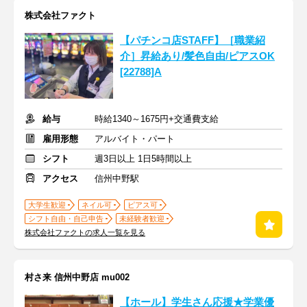
株式会社ファクト
【パチンコ店STAFF】［職業紹
介］昇給あり/髪色自由/ピアスOK
[22788]A
給与
時給1340～1675円+交通費支給
雇用形態
アルバイト・パート
シフト
週3日以上 1日5時間以上
アクセス
信州中野駅
大学生歓迎
ネイル可
ピアス可
シフト自由・自己申告
未経験者歓迎
株式会社ファクトの求人一覧を見る
村さ来 信州中野店 mu002
【ホール】学生さん応援★学業優