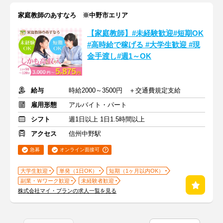
家庭教師のあすなろ ※中野市エリア
【家庭教師】#未経験歓迎#短期OK
#高時給で稼げる #大学生歓迎 #現
金手渡し#週1～OK
給与
時給2000～3500円 ＋交通費規定支給
雇用形態
アルバイト・パート
シフト
週1日以上 1日1.5時間以上
アクセス
信州中野駅
急募
オンライン面接可
大学生歓迎
単発（1日OK）
短期（1ヶ月以内OK）
副業・Ｗワーク歓迎
未経験者歓迎
株式会社マイ・プランの求人一覧を見る