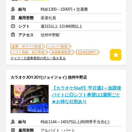
給与
時給1300～1500円＋交通費
雇用形態
派遣社員
シフト
週2日以上 1日4時間以上
アクセス
信州中野駅
副業・Ｗワーク歓迎
シルバー歓迎
シフト自由・自己申告
未経験者歓迎
1日4h以内可
ナイス！介護事業部の求人一覧を見る
カラオケJOYJOY(ジョイジョイ) 信州中野店
【カラオケStaff】平日週2～放課後
バイトに◎シフト希望は1週間ごと
★お得な社割あり
給与
時給1144～1401円以上(時間帯手当含む)
雇用形態
アルバイト・パート