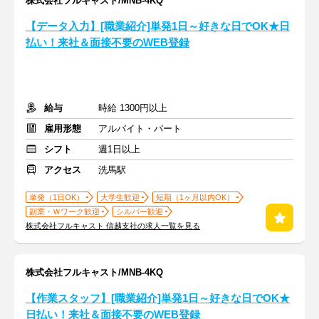
株式会社フルキャスト/MNB-4KQ
【データ入力】[職業紹介]単発1日～好きな日でOK★日
払い！来社＆面接不要のWEB登録
給与
時給 1300円以上
雇用形態
アルバイト・パート
シフト
週1日以上
アクセス
洗馬駅
単発（1日OK）
大学生歓迎
短期（1ヶ月以内OK）
副業・Ｗワーク歓迎
シルバー歓迎
株式会社フルキャスト 信越支社の求人一覧を見る
株式会社フルキャスト/MNB-4KQ
【作業スタッフ】[職業紹介]単発1日～好きな日でOK★
日払い！来社＆面接不要のWEB登録