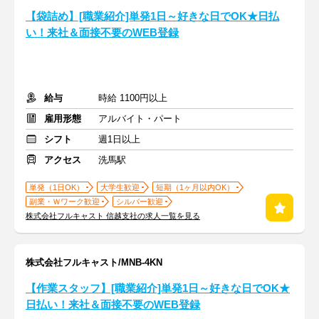
【袋詰め】[職業紹介]単発1日～好きな日でOK★日払
い！来社＆面接不要のWEB登録
給与
時給 1100円以上
雇用形態
アルバイト・パート
シフト
週1日以上
アクセス
洗馬駅
単発（1日OK）
大学生歓迎
短期（1ヶ月以内OK）
副業・Ｗワーク歓迎
シルバー歓迎
株式会社フルキャスト 信越支社の求人一覧を見る
株式会社フルキャスト/MNB-4KN
【作業スタッフ】[職業紹介]単発1日～好きな日でOK★
日払い！来社＆面接不要のWEB登録