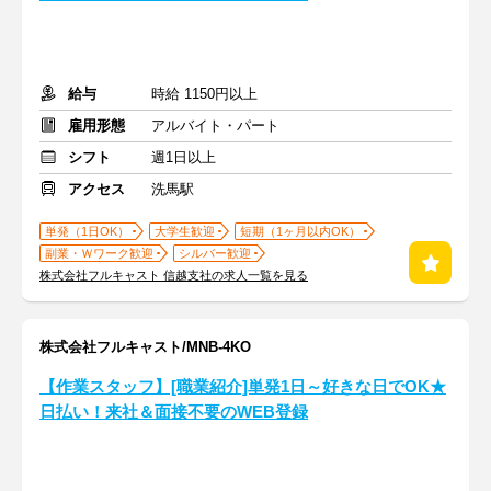
給与
時給 1150円以上
雇用形態
アルバイト・パート
シフト
週1日以上
アクセス
洗馬駅
単発（1日OK）
大学生歓迎
短期（1ヶ月以内OK）
副業・Ｗワーク歓迎
シルバー歓迎
株式会社フルキャスト 信越支社の求人一覧を見る
株式会社フルキャスト/MNB-4KO
【作業スタッフ】[職業紹介]単発1日～好きな日でOK★
日払い！来社＆面接不要のWEB登録