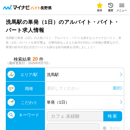
長野県
保存
履歴
メニュー
洗馬駅の単発（1日）のアルバイト・バイト・
パート求人情報
洗馬駅で単発（1日）の人気バイト・アルバイト・パートを探すならマイナビバイト。単
発（1日）のバイトを探す際は、仕事内容をふまえた給与や日払いの有無が重要なので、
希望の給与や支払方法でバイトを探せる給与検索を活用しましょう！
20
検索結果
件
（最終更新日：2026年8月7日）
エリア/駅
洗馬駅
選択してください
選択
職種
単発（1日）
こだわり
キーワード
検索
含まない