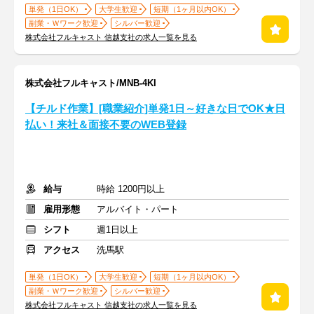
単発（1日OK）
大学生歓迎
短期（1ヶ月以内OK）
副業・Ｗワーク歓迎
シルバー歓迎
株式会社フルキャスト 信越支社の求人一覧を見る
株式会社フルキャスト/MNB-4KI
【チルド作業】[職業紹介]単発1日～好きな日でOK★日
払い！来社＆面接不要のWEB登録
給与
時給 1200円以上
雇用形態
アルバイト・パート
シフト
週1日以上
アクセス
洗馬駅
単発（1日OK）
大学生歓迎
短期（1ヶ月以内OK）
副業・Ｗワーク歓迎
シルバー歓迎
株式会社フルキャスト 信越支社の求人一覧を見る