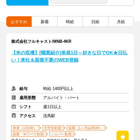
おすすめ
新着
時給
日給
月給
株式会社フルキャスト/MNB-4KR
【米の収穫】[職業紹介]単発1日～好きな日でOK★日払
い！来社＆面接不要のWEB登録
給与
時給 1400円以上
雇用形態
アルバイト・パート
シフト
週1日以上
アクセス
洗馬駅
単発（1日OK）
大学生歓迎
短期（1ヶ月以内OK）
副業・Ｗワーク歓迎
シルバー歓迎