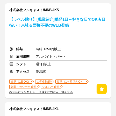
株式会社フルキャスト/MNB-4KS
【ラベル貼り】[職業紹介]単発1日～好きな日でOK★日
払い！来社＆面接不要のWEB登録
給与
時給 1350円以上
雇用形態
アルバイト・パート
シフト
週1日以上
アクセス
洗馬駅
単発（1日OK）
大学生歓迎
短期（1ヶ月以内OK）
副業・Ｗワーク歓迎
シルバー歓迎
株式会社フルキャスト 信越支社の求人一覧を見る
株式会社フルキャスト/MNB-4KL