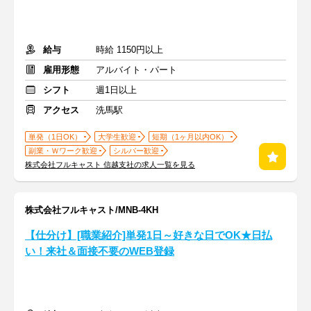
給与
時給 1150円以上
雇用形態
アルバイト・パート
シフト
週1日以上
アクセス
洗馬駅
単発（1日OK）
大学生歓迎
短期（1ヶ月以内OK）
副業・Ｗワーク歓迎
シルバー歓迎
株式会社フルキャスト 信越支社の求人一覧を見る
株式会社フルキャスト/MNB-4KH
【仕分け】[職業紹介]単発1日～好きな日でOK★日払
い！来社＆面接不要のWEB登録