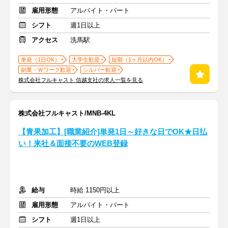
雇用形態
アルバイト・パート
シフト
週1日以上
アクセス
洗馬駅
単発（1日OK）
大学生歓迎
短期（1ヶ月以内OK）
副業・Ｗワーク歓迎
シルバー歓迎
株式会社フルキャスト 信越支社の求人一覧を見る
株式会社フルキャスト/MNB-4KL
【青果加工】[職業紹介]単発1日～好きな日でOK★日払
い！来社＆面接不要のWEB登録
給与
時給 1150円以上
雇用形態
アルバイト・パート
シフト
週1日以上