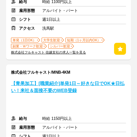
給与
時給 1100円以上
雇用形態
アルバイト・パート
シフト
週1日以上
アクセス
洗馬駅
単発（1日OK）
大学生歓迎
短期（1ヶ月以内OK）
副業・Ｗワーク歓迎
シルバー歓迎
株式会社フルキャスト 信越支社の求人一覧を見る
株式会社フルキャスト/MNB-4KM
【青果加工】[職業紹介]単発1日～好きな日でOK★日払
い！来社＆面接不要のWEB登録
給与
時給 1150円以上
雇用形態
アルバイト・パート
シフト
週1日以上