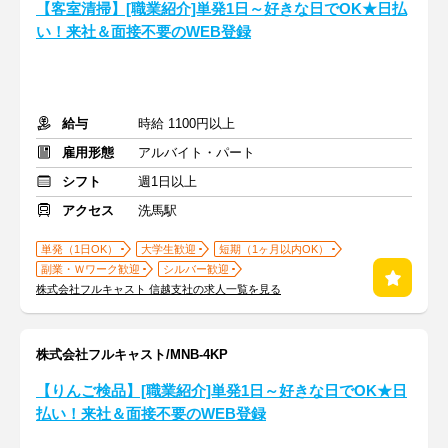
【客室清掃】[職業紹介]単発1日～好きな日でOK★日払
い！来社＆面接不要のWEB登録
給与
時給 1100円以上
雇用形態
アルバイト・パート
シフト
週1日以上
アクセス
洗馬駅
単発（1日OK）
大学生歓迎
短期（1ヶ月以内OK）
副業・Ｗワーク歓迎
シルバー歓迎
株式会社フルキャスト 信越支社の求人一覧を見る
株式会社フルキャスト/MNB-4KP
【りんご検品】[職業紹介]単発1日～好きな日でOK★日
払い！来社＆面接不要のWEB登録