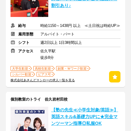
割引あり♪
給与
時給1150～1438円 以上 ≪土日祝は時給UP≫
雇用形態
アルバイト・パート
シフト
週2日以上 1日3時間以上
アクセス
佐久平駅
徒歩8分
大学生歓迎
高校生歓迎
副業・Ｗワーク歓迎
シルバー歓迎
ピアス可
株式会社あきんどスシローの求人一覧を見る
個別教室のトライ 佐久岩村田校
【塾の先生≪小学生対象/英語≫】
英語スキル&基礎力UPに★完全マ
ンツーマン指導◎私服OK