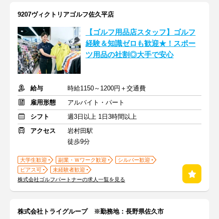
9207ヴィクトリアゴルフ佐久平店
【ゴルフ用品店スタッフ】ゴルフ
経験＆知識ゼロも歓迎★！スポー
ツ用品の社割◎大手で安心
給与
時給1150～1200円＋交通費
雇用形態
アルバイト・パート
シフト
週3日以上 1日3時間以上
アクセス
岩村田駅
徒歩9分
大学生歓迎
副業・Ｗワーク歓迎
シルバー歓迎
ピアス可
未経験者歓迎
株式会社ゴルフパートナーの求人一覧を見る
株式会社トライグループ ※勤務地：長野県佐久市