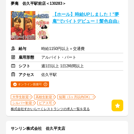
夢庵 佐久平駅前店＜130283＞
【ホール】時給UPしました！"夢
庵"でバイトデビュー！髪色自由♪
給与
時給1150円以上＋交通費
雇用形態
アルバイト・パート
シフト
週1日以上 1日2時間以上
アクセス
佐久平駅
オンライン面接可
大学生歓迎
高校生歓迎
短期（1ヶ月以内OK）
シルバー歓迎
ピアス可
株式会社すかいらーくレストランツの求人一覧を見る
サンリン株式会社 佐久平支店