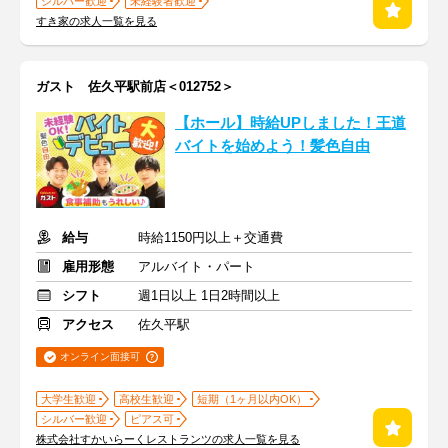
シルバー歓迎
未経験者歓迎
すき家の求人一覧を見る
ガスト 佐久平駅前店＜012752＞
【ホール】時給UPしました！王道
バイトを始めよう！髪色自由
給与
時給1150円以上＋交通費
雇用形態
アルバイト・パート
シフト
週1日以上 1日2時間以上
アクセス
佐久平駅
オンライン面接可
大学生歓迎
高校生歓迎
短期（1ヶ月以内OK）
シルバー歓迎
ピアス可
株式会社すかいらーくレストランツの求人一覧を見る