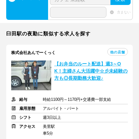
含まない
臼田駅の夜勤に類似する求人を探す
他の店舗
株式会社あんでーくっく
【お弁当のルート配送】週3～O
K！主婦さん大活躍中☆彡未経験の
方も◎長期勤務大歓迎♪
給与
時給1100円～1170円+交通費一部支給
雇用形態
アルバイト・パート
シフト
週3日以上
アクセス
美里駅
車5分