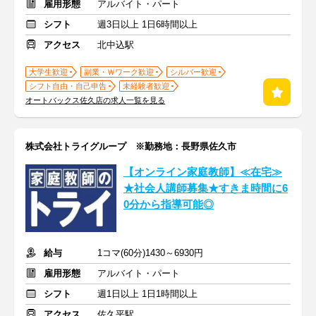
雇用形態
アルバイト・パート
シフト
週3日以上 1日6時間以上
アクセス
北中込駅
大学生歓迎
副業・Ｗワーク歓迎
シルバー歓迎
シフト自由・自己申告
未経験者歓迎
オートバックス佐久店の求人一覧を見る
株式会社トライグループ ※勤務地：長野県佐久市
【オンライン家庭教師】≪在宅≫
★社会人講師募集★すきま時間に6
0分から指導可能◎
給与
1コマ(60分)1430～6930円
雇用形態
アルバイト・パート
シフト
週1日以上 1日1時間以上
アクセス
佐久平駅