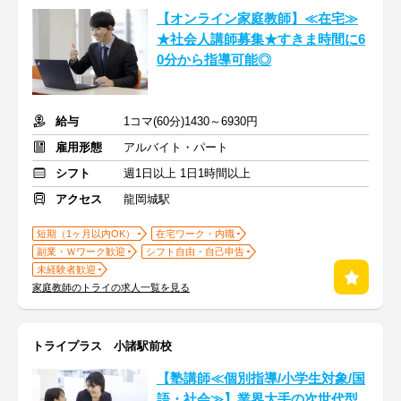
【オンライン家庭教師】≪在宅≫
★社会人講師募集★すきま時間に6
0分から指導可能◎
給与
1コマ(60分)1430～6930円
雇用形態
アルバイト・パート
シフト
週1日以上 1日1時間以上
アクセス
龍岡城駅
短期（1ヶ月以内OK）
在宅ワーク・内職
副業・Ｗワーク歓迎
シフト自由・自己申告
未経験者歓迎
家庭教師のトライの求人一覧を見る
トライプラス 小諸駅前校
【塾講師≪個別指導/小学生対象/国
語・社会≫】業界大手の次世代型