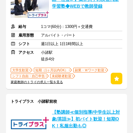
学習塾◆WEBで教師登録
給与
1コマ(60分)：1300円＋交通費
雇用形態
アルバイト・パート
シフト
週1日以上 1日1時間以上
アクセス
小諸駅
徒歩4分
大学生歓迎
短期（1ヶ月以内OK）
副業・Ｗワーク歓迎
シフト自由・自己申告
未経験者歓迎
家庭教師のトライの求人一覧を見る
トライプラス 小諸駅前校
【塾講師≪個別指導/中学生以上対
象/英語≫】初バイト歓迎！短期O
K！私服出勤も◎