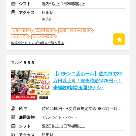
シフト
週2日以上 1日3時間以上
アクセス
臼田駅
車7分
大学生歓迎
高校生歓迎
副業・Ｗワーク歓迎
ネイル可
シルバー歓迎
株式会社カインズの求人一覧を見る
マルイ５５５
【パチンコ店ホール】佐久市で22
万円以上可！深夜時給1475円～！
未経験9割◎玉運びナシ♪
給与
時給1180円～+交通費規定支給 ※22時～時給1475円～(深夜割増含)
雇用形態
アルバイト・パート
シフト
週2日以上 1日7時間以上
アクセス
臼田駅