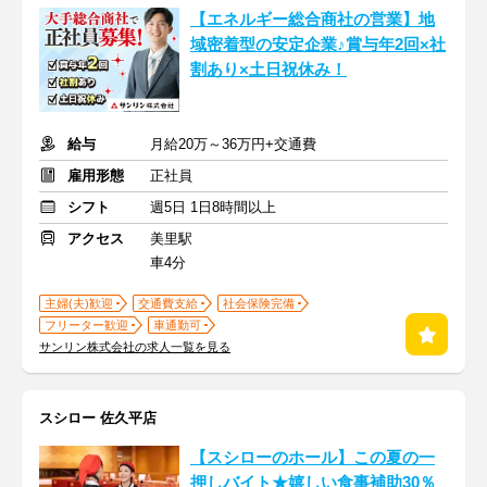
【エネルギー総合商社の営業】地
域密着型の安定企業♪賞与年2回×社
割あり×土日祝休み！
給与
月給20万～36万円+交通費
雇用形態
正社員
シフト
週5日 1日8時間以上
アクセス
美里駅
車4分
主婦(夫)歓迎
交通費支給
社会保険完備
フリーター歓迎
車通勤可
サンリン株式会社の求人一覧を見る
スシロー 佐久平店
【スシローのホール】この夏の一
押しバイト★嬉しい食事補助30％