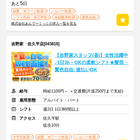
5
あと
日
副業・Ｗワーク歓迎
シルバー歓迎
シフト自由・自己申告
未経験者歓迎
髪色自由
株式会社あんでーくっくの求人一覧を見る
吉野家 佐久平店[043818]
【吉野家スタッフ(昼)】女性活躍中
♪1日3h～OKの柔軟シフト★髪型・
髪色自由♪速払いOK
給与
時給1100円～ ＋交通費(片道250円まで支給)
雇用形態
アルバイト・パート
シフト
週2日 1日3時間以上
アクセス
佐久平駅
徒歩10分
大学生歓迎
副業・Ｗワーク歓迎
シルバー歓迎