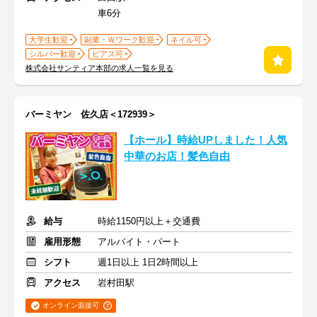
車6分
大学生歓迎
副業・Ｗワーク歓迎
ネイル可
シルバー歓迎
ピアス可
株式会社サンティア本部の求人一覧を見る
バーミヤン 佐久店＜172939＞
【ホール】時給UPしました！人気
中華のお店！髪色自由
給与
時給1150円以上＋交通費
雇用形態
アルバイト・パート
シフト
週1日以上 1日2時間以上
アクセス
岩村田駅
オンライン面接可