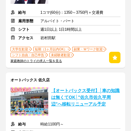
給与
1コマ(60分)：1350～3750円＋交通費
雇用形態
アルバイト・パート
シフト
週1日以上 1日1時間以上
アクセス
岩村田駅
大学生歓迎
短期（1ヶ月以内OK）
副業・Ｗワーク歓迎
シフト自由・自己申告
未経験者歓迎
家庭教師のトライの求人一覧を見る
オートバックス 佐久店
【オートバックス受付】│車の知識
は無くてOK│"佐久市佐久平周
辺"へ移転リニューアル予定
給与
時給1100円～