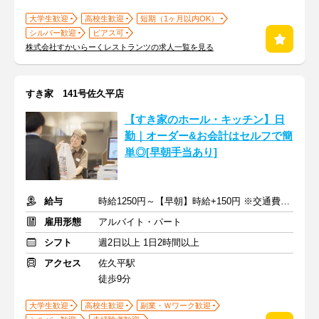
大学生歓迎
高校生歓迎
短期（1ヶ月以内OK）
シルバー歓迎
ピアス可
株式会社すかいらーくレストランツの求人一覧を見る
すき家 141号佐久平店
【すき家のホール・キッチン】日
勤｜オーダー&お会計はセルフで簡
単◎[早朝手当あり]
給与
時給1250円～【早朝】時給+150円 ※交通費支給
雇用形態
アルバイト・パート
シフト
週2日以上 1日2時間以上
アクセス
佐久平駅
徒歩9分
大学生歓迎
高校生歓迎
副業・Ｗワーク歓迎