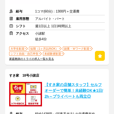
給与
1コマ(60分)：1300円＋交通費
雇用形態
アルバイト・パート
シフト
週1日以上 1日1時間以上
アクセス
小諸駅
徒歩4分
大学生歓迎
短期（1ヶ月以内OK）
副業・Ｗワーク歓迎
シフト自由・自己申告
未経験者歓迎
家庭教師のトライの求人一覧を見る
すき家 18号小諸店
【すき家の店舗スタッフ】セルフ
オーダーで簡単！未経験OK★1日/
2h～プライベートも両立◎
給与
時給1438円～(深夜手当込) ※交通費支給