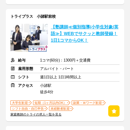
トライプラス 小諸駅前校
【塾講師≪個別指導/小学生対象/英
語≫】WEBでサクッと教師登録！
1日1コマからOK！
給与
1コマ(60分)：1300円＋交通費
雇用形態
アルバイト・パート
シフト
週1日以上 1日1時間以上
アクセス
小諸駅
徒歩4分
大学生歓迎
短期（1ヶ月以内OK）
副業・Ｗワーク歓迎
シフト自由・自己申告
未経験者歓迎
家庭教師のトライの求人一覧を見る