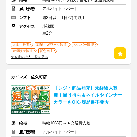
雇用形態
アルバイト・パート
シフト
週2日以上 1日2時間以上
アクセス
小諸駅
車2分
大学生歓迎
副業・Ｗワーク歓迎
シルバー歓迎
未経験者歓迎
髪色自由
すき家の求人一覧を見る
カインズ 佐久町店
【レジ・商品補充】未経験大歓
迎！掛け持ち＆ネイルやインナー
カラーもOK♪履歴書不要★
給与
時給1065円～＋交通費支給
雇用形態
アルバイト・パート