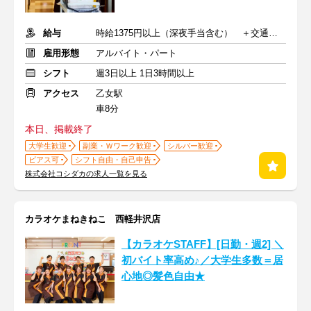
給与
時給1375円以上（深夜手当含む） ＋交通費支給
雇用形態
アルバイト・パート
シフト
週3日以上 1日3時間以上
アクセス
乙女駅
車8分
本日、掲載終了
大学生歓迎
副業・Ｗワーク歓迎
シルバー歓迎
ピアス可
シフト自由・自己申告
株式会社コシダカの求人一覧を見る
カラオケまねきねこ 西軽井沢店
【カラオケSTAFF】[日勤・週2] ＼
初バイト率高め♪／大学生多数＝居
心地◎髪色自由★