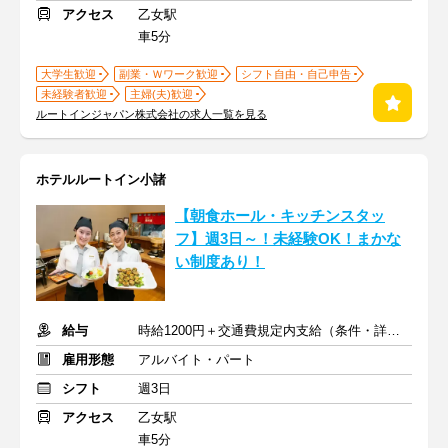
アクセス
乙女駅
車5分
大学生歓迎
副業・Ｗワーク歓迎
シフト自由・自己申告
未経験者歓迎
主婦(夫)歓迎
ルートインジャパン株式会社の求人一覧を見る
ホテルルートイン小諸
【朝食ホール・キッチンスタッ
フ】週3日～！未経験OK！まかな
い制度あり！
給与
時給1200円＋交通費規定内支給（条件・詳細は面接にて）
雇用形態
アルバイト・パート
シフト
週3日
アクセス
乙女駅
車5分