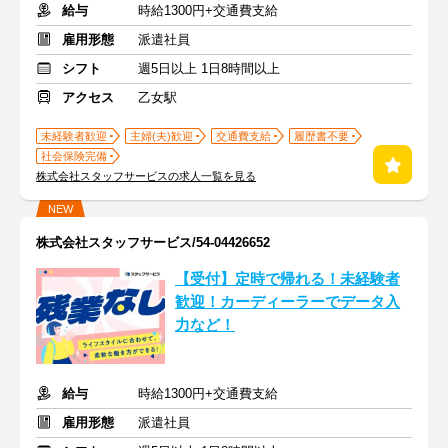
給与
時給1300円+交通費支給
雇用形態
派遣社員
シフト
週5日以上 1日8時間以上
アクセス
乙女駅
未経験者歓迎
主婦(夫)歓迎
交通費支給
履歴書不要
社会保険完備
株式会社スタッフサービスの求人一覧を見る
NEW
株式会社スタッフサービス/54-04426652
【受付】定時で帰れる！未経験者
歓迎！カーディーラーでデータ入
力など！
給与
時給1300円+交通費支給
雇用形態
派遣社員