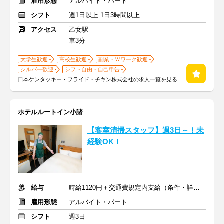
雇用形態
アルバイト・パート
シフト
週1日以上 1日3時間以上
アクセス
乙女駅
車3分
大学生歓迎
高校生歓迎
副業・Ｗワーク歓迎
シルバー歓迎
シフト自由・自己申告
日本ケンタッキー・フライド・チキン株式会社の求人一覧を見る
ホテルルートイン小諸
【客室清掃スタッフ】週3日～！未
経験OK！
給与
時給1120円＋交通費規定内支給（条件・詳細は面接にて）
雇用形態
アルバイト・パート
シフト
週3日