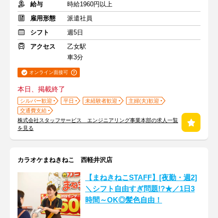
給与
時給1960円以上
雇用形態
派遣社員
シフト
週5日
アクセス
乙女駅
車3分
オンライン面接可
本日、掲載終了
シルバー歓迎
平日
未経験者歓迎
主婦(夫)歓迎
交通費支給
株式会社スタッフサービス エンジニアリング事業本部の求人一覧
を見る
カラオケまねきねこ 西軽井沢店
【まねきねこSTAFF】[夜勤・週2]
＼シフト自由すぎ問題!?★／1日3
時間～OK◎髪色自由！