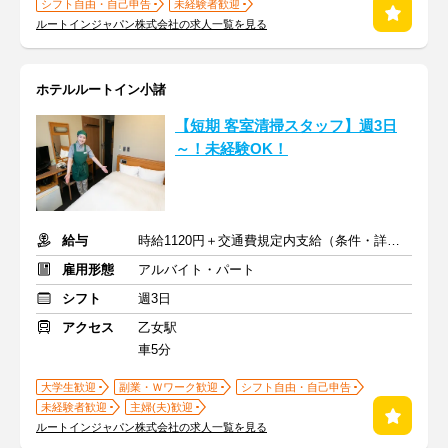
シフト自由・自己申告
未経験者歓迎
ルートインジャパン株式会社の求人一覧を見る
ホテルルートイン小諸
【短期 客室清掃スタッフ】週3日
～！未経験OK！
給与
時給1120円＋交通費規定内支給（条件・詳細は面接にて）
雇用形態
アルバイト・パート
シフト
週3日
アクセス
乙女駅
車5分
大学生歓迎
副業・Ｗワーク歓迎
シフト自由・自己申告
未経験者歓迎
主婦(夫)歓迎
ルートインジャパン株式会社の求人一覧を見る