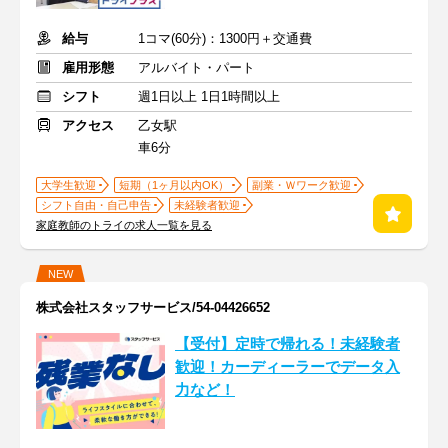
給与
1コマ(60分)：1300円＋交通費
雇用形態
アルバイト・パート
シフト
週1日以上 1日1時間以上
アクセス
乙女駅
車6分
大学生歓迎
短期（1ヶ月以内OK）
副業・Ｗワーク歓迎
シフト自由・自己申告
未経験者歓迎
家庭教師のトライの求人一覧を見る
NEW
株式会社スタッフサービス/54-04426652
【受付】定時で帰れる！未経験者
歓迎！カーディーラーでデータ入
力など！