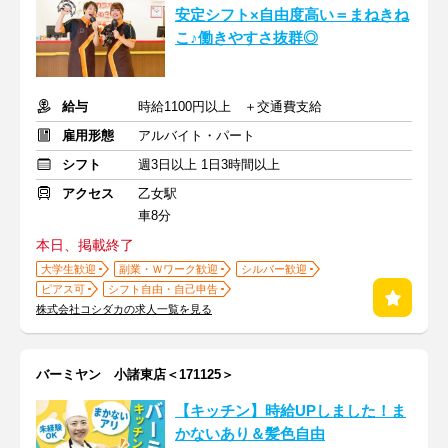
安定シフト×自由度高い＝まねきね
こ♪働きやすさ抜群◎
給与
時給1100円以上 ＋交通費支給
雇用形態
アルバイト・パート
シフト
週3日以上 1日3時間以上
アクセス
乙女駅
車8分
本日、掲載終了
大学生歓迎
副業・Ｗワーク歓迎
シルバー歓迎
ピアス可
シフト自由・自己申告
株式会社コシダカの求人一覧を見る
バーミヤン 小諸東店＜171125＞
【キッチン】時給UPしました！ま
かないあり＆髪色自由