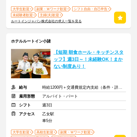
大学生歓迎
副業・Ｗワーク歓迎
シフト自由・自己申告
未経験者歓迎
主婦(夫)歓迎
ルートインジャパン株式会社の求人一覧を見る
ホテルルートイン小諸
【短期 朝食ホール・キッチンスタ
ッフ】週3日～！未経験OK！まか
ない制度あり！
給与
時給1200円＋交通費規定内支給（条件・詳細は面接にて）
雇用形態
アルバイト・パート
シフト
週3日
アクセス
乙女駅
車5分
大学生歓迎
高校生歓迎
副業・Ｗワーク歓迎