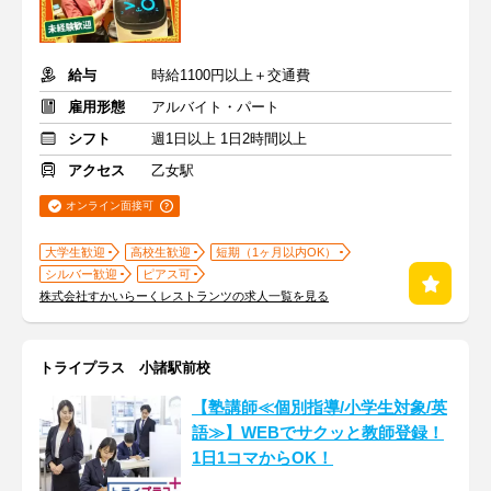
給与
時給1100円以上＋交通費
雇用形態
アルバイト・パート
シフト
週1日以上 1日2時間以上
アクセス
乙女駅
オンライン面接可
大学生歓迎
高校生歓迎
短期（1ヶ月以内OK）
シルバー歓迎
ピアス可
株式会社すかいらーくレストランツの求人一覧を見る
トライプラス 小諸駅前校
【塾講師≪個別指導/小学生対象/英
語≫】WEBでサクッと教師登録！
1日1コマからOK！