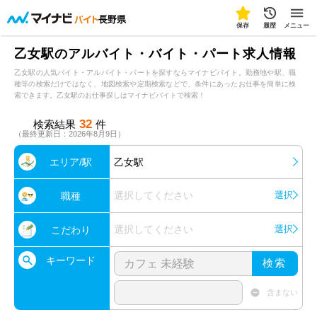
長野県
保存
履歴
メニュー
乙女駅のアルバイト・バイト・パート求人情報
乙女駅の人気バイト・アルバイト・パートを探すならマイナビバイト。勤務地や駅、職
種等の検索だけではなく、地図検索や定期検索などで、条件にあったお仕事を簡単に検
索できます。乙女駅のお仕事探しはマイナビバイトで検索！
32
検索結果
件
（最終更新日：2026年8月9日）
エリア/駅
乙女駅
選択してください
選択
職種
選択してください
選択
こだわり
キーワード
検索
含まない