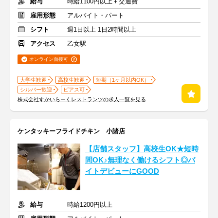
給与
時給1100円以上＋交通費
雇用形態
アルバイト・パート
シフト
週1日以上 1日2時間以上
アクセス
乙女駅
オンライン面接可
大学生歓迎
高校生歓迎
短期（1ヶ月以内OK）
シルバー歓迎
ピアス可
株式会社すかいらーくレストランツの求人一覧を見る
ケンタッキーフライドチキン 小諸店
【店舗スタッフ】高校生OK★短時
間OK♪無理なく働けるシフト◎バ
イトデビューにGOOD
給与
時給1200円以上