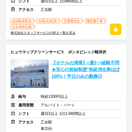
シフト
週5日以上 1日8時間以上
アクセス
乙女駅
未経験者歓迎
主婦(夫)歓迎
交通費支給
履歴書不要
社会保険完備
株式会社スタッフサービスの求人一覧を見る
ヒュウマップクリーンサービス ポンタビレッジ軽井沢
【ホテルの清掃】<週3~>経験不問
★安心の前給制度*有給消化率ほぼ
100%！平日のみの勤務◎
給与
時給1200円以上
雇用形態
アルバイト・パート
シフト
週3日以上 1日3.5時間以上
アクセス
乙女駅
車33分