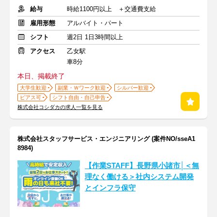
給与
時給1100円以上 ＋交通費支給
雇用形態
アルバイト・パート
シフト
週2日 1日3時間以上
アクセス
乙女駅
車8分
本日、掲載終了
大学生歓迎
副業・Ｗワーク歓迎
シルバー歓迎
ピアス可
シフト自由・自己申告
株式会社コシダカの求人一覧を見る
株式会社スタッフサービス・エンジニアリング (案件NO/sseA1
8984)
【作業STAFF】長野県小諸市│＜無
理なく働ける＞社内システム開発
とインフラ保守