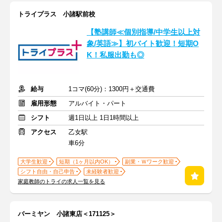
トライプラス 小諸駅前校
【塾講師≪個別指導/中学生以上対
象/英語≫】初バイト歓迎！短期O
K！私服出勤も◎
給与
1コマ(60分)：1300円＋交通費
雇用形態
アルバイト・パート
シフト
週1日以上 1日1時間以上
アクセス
乙女駅
車6分
大学生歓迎
短期（1ヶ月以内OK）
副業・Ｗワーク歓迎
シフト自由・自己申告
未経験者歓迎
家庭教師のトライの求人一覧を見る
バーミヤン 小諸東店＜171125＞