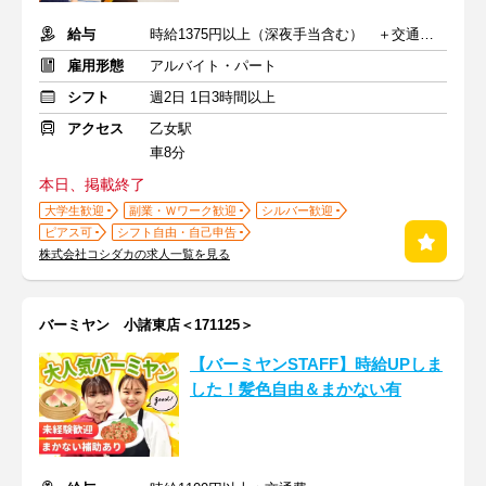
給与
時給1375円以上（深夜手当含む） ＋交通費支給
雇用形態
アルバイト・パート
シフト
週2日 1日3時間以上
アクセス
乙女駅
車8分
本日、掲載終了
大学生歓迎
副業・Ｗワーク歓迎
シルバー歓迎
ピアス可
シフト自由・自己申告
株式会社コシダカの求人一覧を見る
バーミヤン 小諸東店＜171125＞
【バーミヤンSTAFF】時給UPしま
した！髪色自由＆まかない有