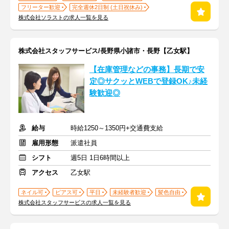
フリーター歓迎
完全週休2日制 (土日祝休み)
株式会社ソラストの求人一覧を見る
株式会社スタッフサービス/長野県小諸市・長野【乙女駅】
【在庫管理などの事務】長期で安
定◎サクッとWEBで登録OK♪未経
験歓迎◎
給与
時給1250～1350円+交通費支給
雇用形態
派遣社員
シフト
週5日 1日6時間以上
アクセス
乙女駅
ネイル可
ピアス可
平日
未経験者歓迎
髪色自由
株式会社スタッフサービスの求人一覧を見る