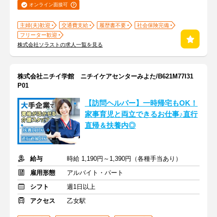
オンライン面接可
主婦(夫)歓迎
交通費支給
履歴書不要
社会保険完備
フリーター歓迎
株式会社ソラストの求人一覧を見る
株式会社ニチイ学館 ニチイケアセンターみよた/B621M77I31
P01
【訪問ヘルパー】一時帰宅もOK！
家事育児と両立できるお仕事♪直行
直帰＆扶養内◎
給与
時給 1,190円～1,390円（各種手当あり）
雇用形態
アルバイト・パート
シフト
週1日以上
アクセス
乙女駅