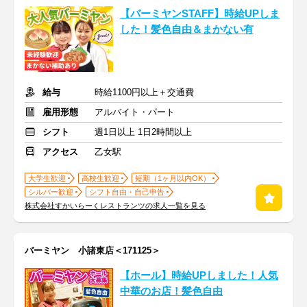
【バーミヤンSTAFF】時給UPしま
した！髪色自由＆まかない有
給与
時給1100円以上＋交通費
雇用形態
アルバイト・パート
シフト
週1日以上 1日2時間以上
アクセス
乙女駅
大学生歓迎
高校生歓迎
短期（1ヶ月以内OK）
シルバー歓迎
シフト自由・自己申告
株式会社すかいらーくレストランツの求人一覧を見る
バーミヤン 小諸東店＜171125＞
【ホール】時給UPしました！人気
中華のお店！髪色自由