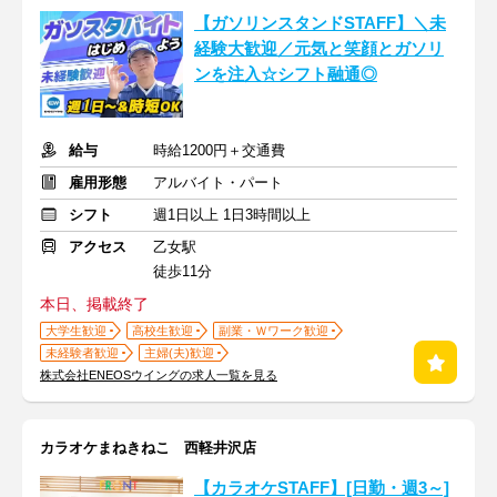
【ガソリンスタンドSTAFF】＼未
経験大歓迎／元気と笑顔とガソリ
ンを注入☆シフト融通◎
給与
時給1200円＋交通費
雇用形態
アルバイト・パート
シフト
週1日以上 1日3時間以上
アクセス
乙女駅
徒歩11分
本日、掲載終了
大学生歓迎
高校生歓迎
副業・Ｗワーク歓迎
未経験者歓迎
主婦(夫)歓迎
株式会社ENEOSウイングの求人一覧を見る
カラオケまねきねこ 西軽井沢店
【カラオケSTAFF】[日勤・週3～]