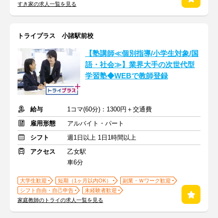
すき家の求人一覧を見る
トライプラス 小諸駅前校
【塾講師≪個別指導/小学生対象/国
語・社会≫】業界大手の次世代型
学習塾◆WEBで教師登録
給与
1コマ(60分)：1300円＋交通費
雇用形態
アルバイト・パート
シフト
週1日以上 1日1時間以上
アクセス
乙女駅
車6分
大学生歓迎
短期（1ヶ月以内OK）
副業・Ｗワーク歓迎
シフト自由・自己申告
未経験者歓迎
家庭教師のトライの求人一覧を見る