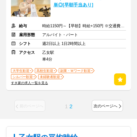
単◎[早朝手当あり]
給与
時給1150円～【早朝】時給+150円 ※交通費支給
雇用形態
アルバイト・パート
シフト
週2日以上 1日2時間以上
アクセス
乙女駅
車4分
大学生歓迎
高校生歓迎
副業・Ｗワーク歓迎
シルバー歓迎
未経験者歓迎
すき家の求人一覧を見る
1
2
前のページへ
次のページへ