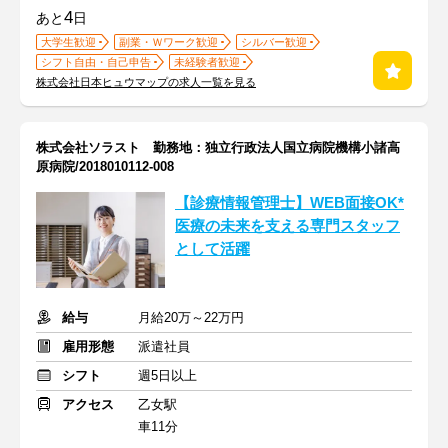
4
あと
日
大学生歓迎
副業・Ｗワーク歓迎
シルバー歓迎
シフト自由・自己申告
未経験者歓迎
株式会社日本ヒュウマップの求人一覧を見る
株式会社ソラスト 勤務地：独立行政法人国立病院機構小諸高
原病院/2018010112-008
【診療情報管理士】WEB面接OK*
医療の未来を支える専門スタッフ
として活躍
給与
月給20万～22万円
雇用形態
派遣社員
シフト
週5日以上
アクセス
乙女駅
車11分