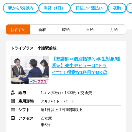
駅から5分以内
単発（1日）
日払い／週払い
夜勤
おすすめ
新着
時給
日給
月給
トライプラス 小諸駅前校
【塾講師≪個別指導/小学生対象/理
系≫】先生デビューは"トラ
イ"で！得意な1科目でOK◎
給与
1コマ(60分)：1300円＋交通費
雇用形態
アルバイト・パート
シフト
週1日以上 1日1時間以上
アクセス
乙女駅
車6分