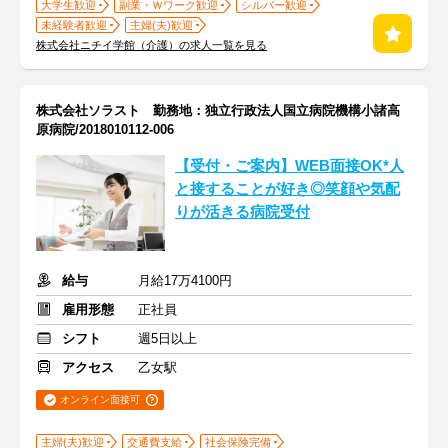
大学生歓迎
副業・Ｗワーク歓迎
シルバー歓迎
未経験者歓迎
主婦(夫)歓迎
株式会社ニチイ学館（介護）の求人一覧を見る
株式会社ソラスト 勤務地：独立行政法人国立病院機構小諸高
原病院/2018010112-006
【受付・ご案内】WEB面接OK*人
と接することが好き◎笑顔や気配
りが活きる病院受付
給与
月給17万4100円
雇用形態
正社員
シフト
週5日以上
アクセス
乙女駅
オンライン面接可
主婦(夫)歓迎
交通費支給
社会保険完備