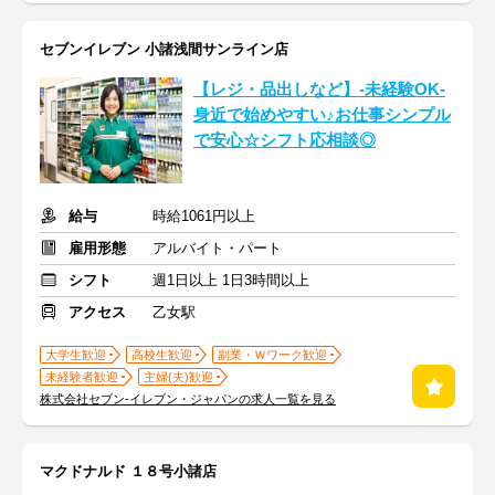
セブンイレブン 小諸浅間サンライン店
【レジ・品出しなど】-未経験OK-
身近で始めやすい♪お仕事シンプル
で安心☆シフト応相談◎
給与
時給1061円以上
雇用形態
アルバイト・パート
シフト
週1日以上 1日3時間以上
アクセス
乙女駅
大学生歓迎
高校生歓迎
副業・Ｗワーク歓迎
未経験者歓迎
主婦(夫)歓迎
株式会社セブン-イレブン・ジャパンの求人一覧を見る
マクドナルド １８号小諸店