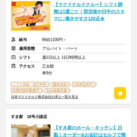
【マクドナルドクルー】シフト調
整は1週ごと！部活後や日中のスキ
マに♪働きやすさ120点★
給与
時給1100円～
雇用形態
アルバイト・パート
シフト
週1日以上 1日2時間以上
アクセス
乙女駅
車9分
シフト自由・自己申告
髪色自由
1日4h以内可
扶養控除内勤務可
社会保険完備
日本マクドナルド株式会社の求人一覧を見る
すき家 18号小諸店
【すき家のホール・キッチン】日
勤｜オーダー&お会計はセルフで簡