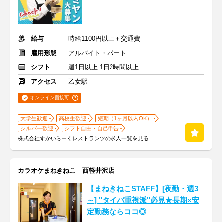
給与
時給1100円以上＋交通費
雇用形態
アルバイト・パート
シフト
週1日以上 1日2時間以上
アクセス
乙女駅
オンライン面接可
大学生歓迎
高校生歓迎
短期（1ヶ月以内OK）
シルバー歓迎
シフト自由・自己申告
株式会社すかいらーくレストランツの求人一覧を見る
カラオケまねきねこ 西軽井沢店
【まねきねこSTAFF】[夜勤・週3
～] "タイパ重視派"必見★長期×安
定勤務ならココ◎