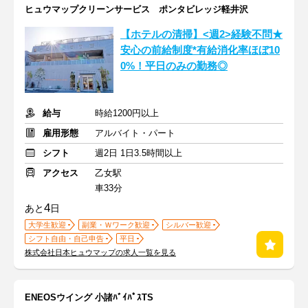
ヒュウマップクリーンサービス ポンタビレッジ軽井沢
【ホテルの清掃】<週2>経験不問★
安心の前給制度*有給消化率ほぼ10
0%！平日のみの勤務◎
給与
時給1200円以上
雇用形態
アルバイト・パート
シフト
週2日 1日3.5時間以上
アクセス
乙女駅
車33分
4
あと
日
大学生歓迎
副業・Ｗワーク歓迎
シルバー歓迎
シフト自由・自己申告
平日
株式会社日本ヒュウマップの求人一覧を見る
ENEOSウイング 小諸ﾊﾞｲﾊﾟｽTS