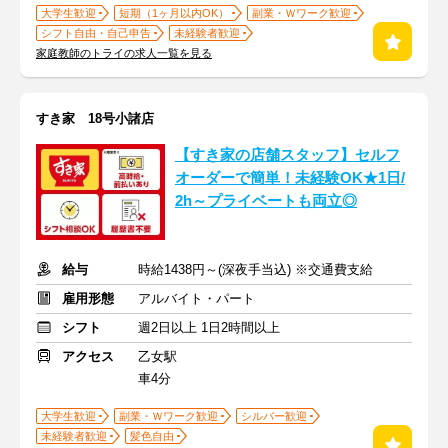
大学生歓迎
短期（1ヶ月以内OK）
副業・Ｗワーク歓迎
シフト自由・自己申告
未経験者歓迎
家庭教師のトライの求人一覧を見る
すき家 18号小諸店
【すき家の店舗スタッフ】セルフ
オーダーで簡単！未経験OK★1日/
2h～プライベートも両立◎
給与
時給1438円～(深夜手当込) ※交通費支給
雇用形態
アルバイト・パート
シフト
週2日以上 1日2時間以上
アクセス
乙女駅
車4分
大学生歓迎
副業・Ｗワーク歓迎
シルバー歓迎
未経験者歓迎
髪色自由