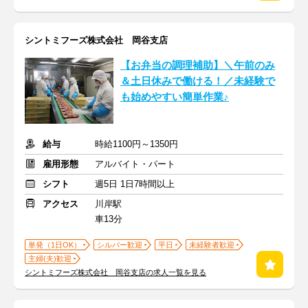
シントミフーズ株式会社 岡谷支店
【お弁当の調理補助】＼午前のみ
＆土日休みで働ける！／未経験で
も始めやすい簡単作業♪
給与
時給1100円～1350円
雇用形態
アルバイト・パート
シフト
週5日 1日7時間以上
アクセス
川岸駅
車13分
単発（1日OK）
シルバー歓迎
平日
未経験者歓迎
主婦(夫)歓迎
シントミフーズ株式会社 岡谷支店の求人一覧を見る