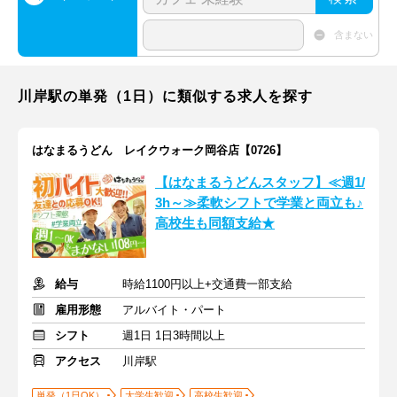
含まない
川岸駅の単発（1日）に類似する求人を探す
はなまるうどん レイクウォーク岡谷店【0726】
【はなまるうどんスタッフ】≪週1/
3h～≫柔軟シフトで学業と両立も♪
高校生も同額支給★
給与
時給1100円以上+交通費一部支給
雇用形態
アルバイト・パート
シフト
週1日 1日3時間以上
アクセス
川岸駅
単発（1日OK）
大学生歓迎
高校生歓迎