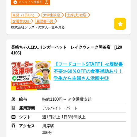
オンライン面接可
単発（1日OK）
大学生歓迎
主婦(夫)歓迎
交通費支給
履歴書不要
株式会社ソラストの求人一覧を見る
長崎ちゃんぽんリンガーハット レイクウォーク岡谷店 [120
4106]
【フードコートSTAFF】≪履歴書
不要≫60％OFFの食事補助あり！
学生から主婦さん活躍中◎
給与
時給1100円～ ※交通費支給
雇用形態
アルバイト・パート
シフト
週1日以上 1日3時間以上
アクセス
川岸駅
車6分