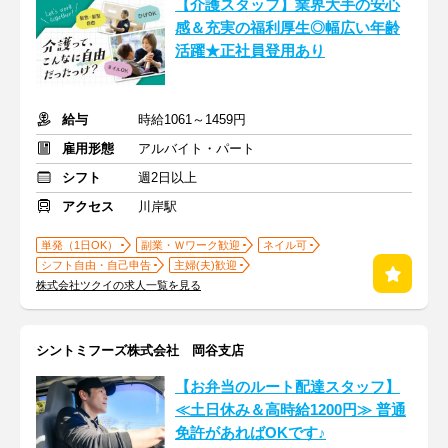
【介護スタッフ】業界大手の安心
感＆充実の福利厚生◎幅広い年齢
活躍★正社員登用あり
給与
時給1061～1459円
雇用形態
アルバイト・パート
シフト
週2日以上
アクセス
川岸駅
単発（1日OK）
副業・Ｗワーク歓迎
ネイル可
シフト自由・自己申告
主婦(夫)歓迎
株式会社ツクイの求人一覧を見る
シントミフーズ株式会社 岡谷支店
【お弁当のルート配達スタッフ】
≪土日休み＆高時給1200円≫ 普通
免許があればOKです♪