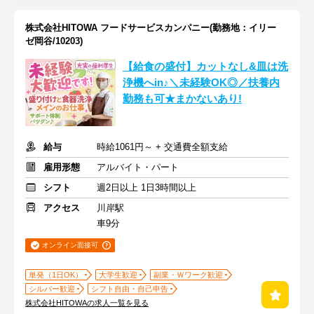
株式会社HITOWA フードサービスカンパニー(勤務地：イリー
ゼ岡谷/10203)
【給食の盛付】カットなし&皿は洗
浄機へin♪＼未経験OK◎／扶養内
勤務も可★まかないあり!
給与
時給1061円～ + 交通費全額支給
雇用形態
アルバイト・パート
シフト
週2日以上 1日3時間以上
アクセス
川岸駅
車9分
オンライン面接可
単発（1日OK）
大学生歓迎
副業・Ｗワーク歓迎
シルバー歓迎
シフト自由・自己申告
株式会社HITOWAの求人一覧を見る