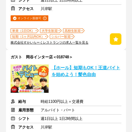
シフト
週1日以上 1日2時間以上
アクセス
川岸駅
オンライン面接可
単発（1日OK）
大学生歓迎
高校生歓迎
短期（1ヶ月以内OK）
シルバー歓迎
株式会社すかいらーくレストランツの求人一覧を見る
ガスト 岡谷インター店＜018748＞
【ホール】短期もOK！王道バイト
を始めよう！髪色自由
給与
時給1100円以上＋交通費
雇用形態
アルバイト・パート
シフト
週1日以上 1日2時間以上
アクセス
川岸駅