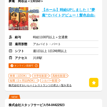
夢庵 岡谷店＜130160＞
【ホール】時給UPしました！"夢
庵"でバイトデビュー！髪色自由♪
給与
時給1100円以上＋交通費
雇用形態
アルバイト・パート
シフト
週1日以上 1日2時間以上
アクセス
川岸駅
オンライン面接可
単発（1日OK）
大学生歓迎
高校生歓迎
短期（1ヶ月以内OK）
シルバー歓迎
株式会社すかいらーくレストランツの求人一覧を見る
NEW
株式会社スタッフサービス/54-04422923