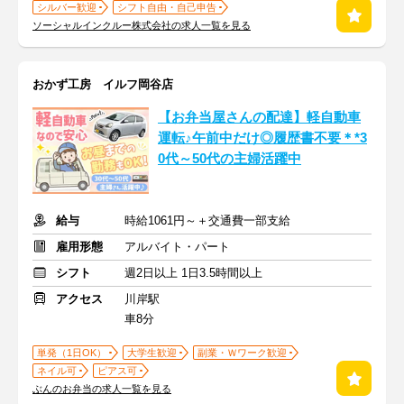
シルバー歓迎
シフト自由・自己申告
ソーシャルインクルー株式会社の求人一覧を見る
おかず工房 イルフ岡谷店
【お弁当屋さんの配達】軽自動車
運転♪午前中だけ◎履歴書不要＊*3
0代～50代の主婦活躍中
給与
時給1061円～＋交通費一部支給
雇用形態
アルバイト・パート
シフト
週2日以上 1日3.5時間以上
アクセス
川岸駅
車8分
単発（1日OK）
大学生歓迎
副業・Ｗワーク歓迎
ネイル可
ピアス可
ぶんのお弁当の求人一覧を見る