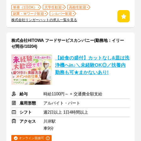
単発（1日OK）
大学生歓迎
高校生歓迎
副業・Ｗワーク歓迎
シルバー歓迎
株式会社リンガーハットの求人一覧を見る
株式会社HITOWA フードサービスカンパニー(勤務地：イリー
ゼ岡谷/10204)
【給食の盛付】カットなし&皿は洗
浄機へin♪＼未経験OK◎／扶養内
勤務も可★まかないあり!
給与
時給1100円～ + 交通費全額支給
雇用形態
アルバイト・パート
シフト
週2日以上 1日4時間以上
アクセス
川岸駅
車9分
オンライン面接可