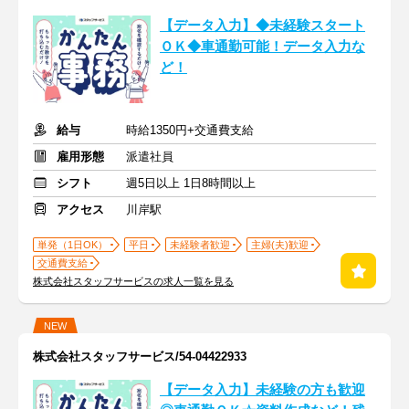
【データ入力】◆未経験スタート
ＯＫ◆車通勤可能！データ入力な
ど！
給与
時給1350円+交通費支給
雇用形態
派遣社員
シフト
週5日以上 1日8時間以上
アクセス
川岸駅
単発（1日OK）
平日
未経験者歓迎
主婦(夫)歓迎
交通費支給
株式会社スタッフサービスの求人一覧を見る
NEW
株式会社スタッフサービス/54-04422933
【データ入力】未経験の方も歓迎