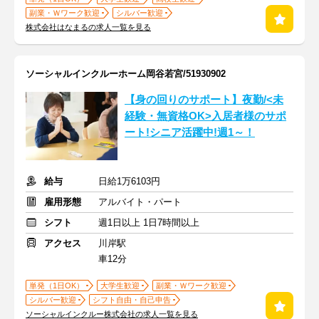
副業・Ｗワーク歓迎
シルバー歓迎
株式会社はなまるの求人一覧を見る
ソーシャルインクルーホーム岡谷若宮/51930902
【身の回りのサポート】夜勤/<未
経験・無資格OK>入居者様のサポ
ート!シニア活躍中!週1～！
給与
日給1万6103円
雇用形態
アルバイト・パート
シフト
週1日以上 1日7時間以上
アクセス
川岸駅
車12分
単発（1日OK）
大学生歓迎
副業・Ｗワーク歓迎
シルバー歓迎
シフト自由・自己申告
ソーシャルインクルー株式会社の求人一覧を見る