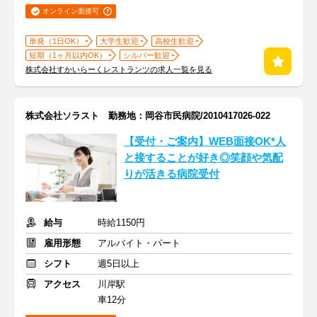
オンライン面接可
単発（1日OK）
大学生歓迎
高校生歓迎
短期（1ヶ月以内OK）
シルバー歓迎
株式会社すかいらーくレストランツの求人一覧を見る
株式会社ソラスト 勤務地：岡谷市民病院/2010417026-022
【受付・ご案内】WEB面接OK*人
と接することが好き◎笑顔や気配
りが活きる病院受付
給与
時給1150円
雇用形態
アルバイト・パート
シフト
週5日以上
アクセス
川岸駅
車12分