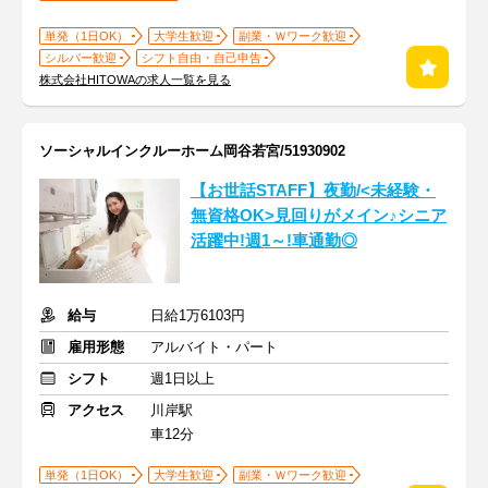
単発（1日OK）
大学生歓迎
副業・Ｗワーク歓迎
シルバー歓迎
シフト自由・自己申告
株式会社HITOWAの求人一覧を見る
ソーシャルインクルーホーム岡谷若宮/51930902
【お世話STAFF】夜勤/<未経験・
無資格OK>見回りがメイン♪シニア
活躍中!週1～!車通勤◎
給与
日給1万6103円
雇用形態
アルバイト・パート
シフト
週1日以上
アクセス
川岸駅
車12分
単発（1日OK）
大学生歓迎
副業・Ｗワーク歓迎