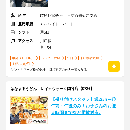
給与
時給1250円～ ＋交通費規定支給
雇用形態
アルバイト・パート
シフト
週5日
アクセス
川岸駅
車13分
単発（1日OK）
シルバー歓迎
平日
未経験者歓迎
主婦(夫)歓迎
シントミフーズ株式会社 岡谷支店の求人一覧を見る
はなまるうどん レイクウォーク岡谷店【0726】
【盛り付けスタッフ】週2/3h～◎
午前・午後のみ！お子さんのお迎
え時間までなど柔軟対応♪