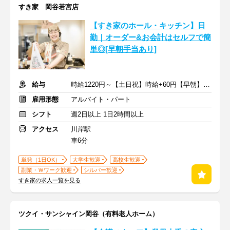
すき家 岡谷若宮店
【すき家のホール・キッチン】日
勤｜オーダー&お会計はセルフで簡
単◎[早朝手当あり]
給与
時給1220円～【土日祝】時給+60円【早朝】時給+150円
雇用形態
アルバイト・パート
シフト
週2日以上 1日2時間以上
アクセス
川岸駅
車6分
単発（1日OK）
大学生歓迎
高校生歓迎
副業・Ｗワーク歓迎
シルバー歓迎
すき家の求人一覧を見る
ツクイ・サンシャイン岡谷（有料老人ホーム）