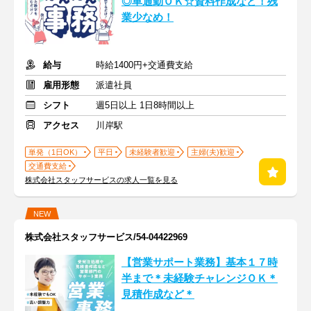
◎車通勤ＯＫ☆資料作成など！残
業少なめ！
給与
時給1400円+交通費支給
雇用形態
派遣社員
シフト
週5日以上 1日8時間以上
アクセス
川岸駅
単発（1日OK）
平日
未経験者歓迎
主婦(夫)歓迎
交通費支給
株式会社スタッフサービスの求人一覧を見る
NEW
株式会社スタッフサービス/54-04422969
【営業サポート業務】基本１７時
半まで＊未経験チャレンジＯＫ＊
見積作成など＊