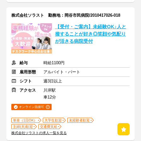
株式会社ソラスト 勤務地：岡谷市民病院/2010417026-018
【受付・ご案内】未経験OK♪人と
接することが好き◎笑顔や気配り
が活きる病院受付
給与
時給1100円
雇用形態
アルバイト・パート
シフト
週3日以上
アクセス
川岸駅
車12分
オンライン面接可
単発（1日OK）
大学生歓迎
未経験者歓迎
主婦(夫)歓迎
交通費支給
株式会社ソラストの求人一覧を見る