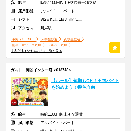
給与
時給1100円以上+交通費一部支給
雇用形態
アルバイト・パート
シフト
週2日以上 1日3時間以上
アクセス
川岸駅
単発（1日OK）
大学生歓迎
高校生歓迎
副業・Ｗワーク歓迎
シルバー歓迎
株式会社はなまるの求人一覧を見る
ガスト 岡谷インター店＜018748＞
【ホール】短期もOK！王道バイト
を始めよう！髪色自由
給与
時給1100円以上＋交通費
雇用形態
アルバイト・パート