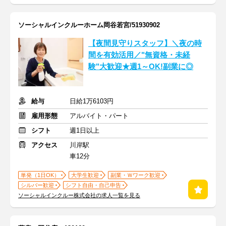
ソーシャルインクルーホーム岡谷若宮/51930902
【夜間見守りスタッフ】＼夜の時
間を有効活用／"無資格・未経
験"大歓迎★週1～OK!副業に◎
給与
日給1万6103円
雇用形態
アルバイト・パート
シフト
週1日以上
アクセス
川岸駅
車12分
単発（1日OK）
大学生歓迎
副業・Ｗワーク歓迎
シルバー歓迎
シフト自由・自己申告
ソーシャルインクルー株式会社の求人一覧を見る