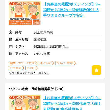
【お弁当の宅配/ポスティング】9～
13時から1日2h～◎未経験OK！大
手ワタミグループで安定
給与
完全出来高制
雇用形態
業務委託
シフト
週2日以上 1日2時間以上
アクセス
いのつき駅
副業・Ｗワーク歓迎
ネイル可
シルバー歓迎
ピアス可
ヒゲ可
ワタミ株式会社の求人一覧を見る
ワタミの宅食 長崎相浦営業所【220】
【お弁当の宅配/ポスティング】9～
13時から1日2h～◎60代まで活躍！
未経験OK/弁当社割あり