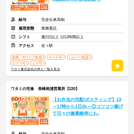
給与
完全出来高制
雇用形態
業務委託
シフト
週2日以上 1日2時間以上
アクセス
佐々駅
副業・Ｗワーク歓迎
ネイル可
シルバー歓迎
ピアス可
ヒゲ可
ワタミ株式会社の求人一覧を見る
ワタミの宅食 長崎相浦営業所【220】
【お弁当の宅配/ポスティング】13
～17時から1日2h～◎コツコツ稼げ
て日々の健康維持にも♪
給与
完全出来高制