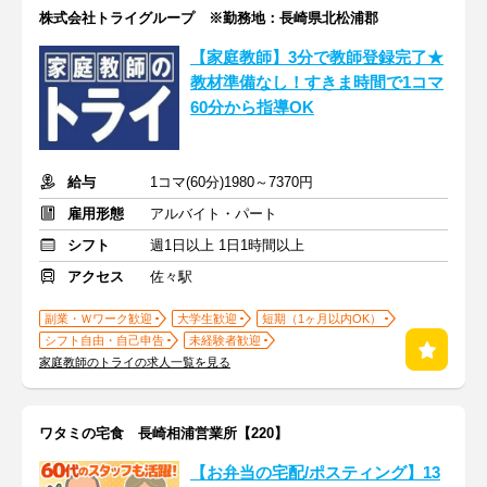
株式会社トライグループ ※勤務地：長崎県北松浦郡
【家庭教師】3分で教師登録完了★
教材準備なし！すきま時間で1コマ
60分から指導OK
給与
1コマ(60分)1980～7370円
雇用形態
アルバイト・パート
シフト
週1日以上 1日1時間以上
アクセス
佐々駅
副業・Ｗワーク歓迎
大学生歓迎
短期（1ヶ月以内OK）
シフト自由・自己申告
未経験者歓迎
家庭教師のトライの求人一覧を見る
ワタミの宅食 長崎相浦営業所【220】
【お弁当の宅配/ポスティング】13