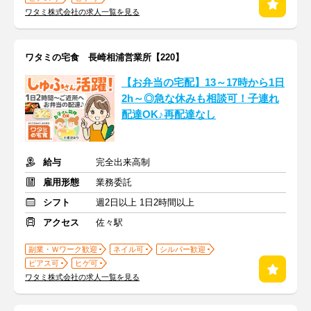
ワタミ株式会社の求人一覧を見る
ワタミの宅食 長崎相浦営業所【220】
【お弁当の宅配】13～17時から1日
2h～◎急な休みも相談可！子連れ
配達OK♪再配達なし
給与
完全出来高制
雇用形態
業務委託
シフト
週2日以上 1日2時間以上
アクセス
佐々駅
副業・Ｗワーク歓迎
ネイル可
シルバー歓迎
ピアス可
ヒゲ可
ワタミ株式会社の求人一覧を見る