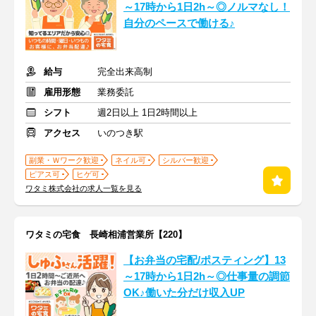
～17時から1日2h～◎ノルマなし！
自分のペースで働ける♪
給与
完全出来高制
雇用形態
業務委託
シフト
週2日以上 1日2時間以上
アクセス
いのつき駅
副業・Ｗワーク歓迎
ネイル可
シルバー歓迎
ピアス可
ヒゲ可
ワタミ株式会社の求人一覧を見る
ワタミの宅食 長崎相浦営業所【220】
【お弁当の宅配/ポスティング】13
～17時から1日2h～◎仕事量の調節
OK♪働いた分だけ収入UP