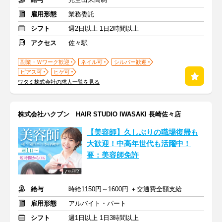
雇用形態
業務委託
シフト
週2日以上 1日2時間以上
アクセス
佐々駅
副業・Ｗワーク歓迎
ネイル可
シルバー歓迎
ピアス可
ヒゲ可
ワタミ株式会社の求人一覧を見る
株式会社ハクブン HAIR STUDIO IWASAKI 長崎佐々店
【美容師】久しぶりの職場復帰も
大歓迎！中高年世代も活躍中！
要：美容師免許
給与
時給1150円～1600円 ＋交通費全額支給
雇用形態
アルバイト・パート
シフト
週1日以上 1日3時間以上