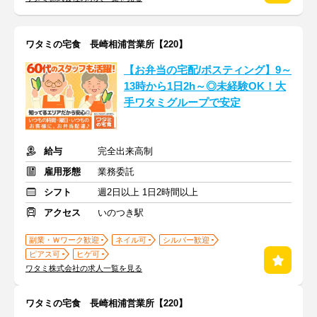
ワタミの宅食 長崎相浦営業所【220】
【お弁当の宅配/ポスティング】9～
13時から1日2h～◎未経験OK！大
手ワタミグループで安定
給与
完全出来高制
雇用形態
業務委託
シフト
週2日以上 1日2時間以上
アクセス
いのつき駅
副業・Ｗワーク歓迎
ネイル可
シルバー歓迎
ピアス可
ヒゲ可
ワタミ株式会社の求人一覧を見る
ワタミの宅食 長崎相浦営業所【220】