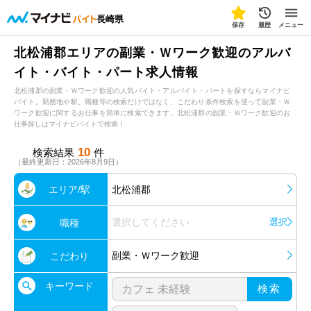
長崎県
保存
履歴
メニュー
北松浦郡エリアの副業・Ｗワーク歓迎のアルバ
イト・バイト・パート求人情報
北松浦郡の副業・Ｗワーク歓迎の人気バイト・アルバイト・パートを探すならマイナビ
バイト。勤務地や駅、職種等の検索だけではなく、こだわり条件検索を使って副業・Ｗ
ワーク歓迎に関するお仕事を簡単に検索できます。北松浦郡の副業・Ｗワーク歓迎のお
仕事探しはマイナビバイトで検索！
10
検索結果
件
（最終更新日：2026年8月9日）
エリア/駅
北松浦郡
選択してください
選択
職種
副業・Ｗワーク歓迎
こだわり
キーワード
検索