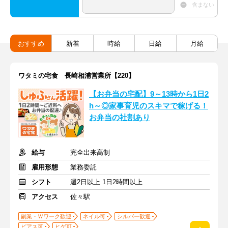
含まない
おすすめ
新着
時給
日給
月給
ワタミの宅食 長崎相浦営業所【220】
【お弁当の宅配】9～13時から1日2
h～◎家事育児のスキマで稼げる！
お弁当の社割あり
給与
完全出来高制
雇用形態
業務委託
シフト
週2日以上 1日2時間以上
アクセス
佐々駅
副業・Ｗワーク歓迎
ネイル可
シルバー歓迎
ピアス可
ヒゲ可