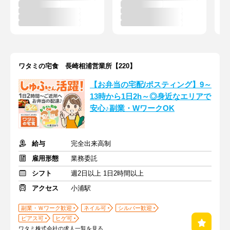
ワタミの宅食 長崎相浦営業所【220】
【お弁当の宅配/ポスティング】9～
13時から1日2h～◎身近なエリアで
安心♪副業・WワークOK
給与
完全出来高制
雇用形態
業務委託
シフト
週2日以上 1日2時間以上
アクセス
小浦駅
副業・Ｗワーク歓迎
ネイル可
シルバー歓迎
ピアス可
ヒゲ可
ワタミ株式会社の求人一覧を見る