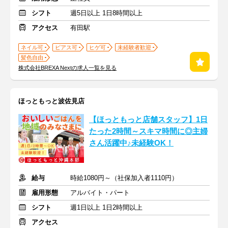
シフト
週5日以上 1日8時間以上
アクセス
有田駅
ネイル可
ピアス可
ヒゲ可
未経験者歓迎
髪色自由
株式会社BREXA Nextの求人一覧を見る
ほっともっと波佐見店
【ほっともっと店舗スタッフ】1日
たった2時間～スキマ時間に◎主婦
さん活躍中♪未経験OK！
給与
時給1080円～（社保加入者1110円）
雇用形態
アルバイト・パート
シフト
週1日以上 1日2時間以上
アクセス