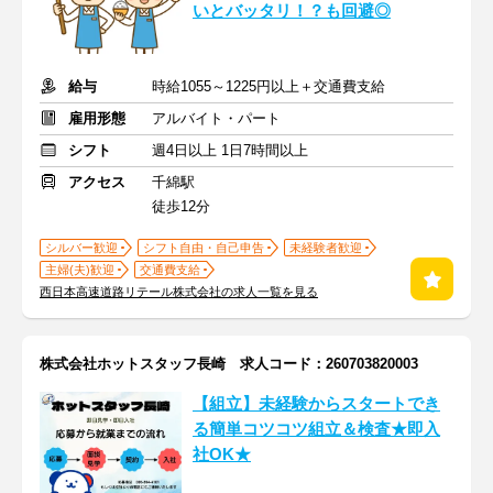
いとバッタリ！？も回避◎
給与
時給1055～1225円以上＋交通費支給
雇用形態
アルバイト・パート
シフト
週4日以上 1日7時間以上
アクセス
千綿駅
徒歩12分
シルバー歓迎
シフト自由・自己申告
未経験者歓迎
主婦(夫)歓迎
交通費支給
西日本高速道路リテール株式会社の求人一覧を見る
株式会社ホットスタッフ長崎 求人コード：260703820003
【組立】未経験からスタートでき
る簡単コツコツ組立＆検査★即入
社OK★