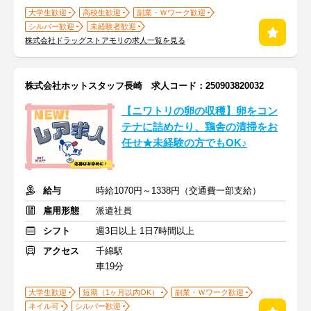
大学生歓迎
高校生歓迎
副業・Ｗワーク歓迎
シルバー歓迎
未経験者歓迎
株式会社ドラッグストアモリの求人一覧を見る
株式会社ホットスタッフ長崎 求人コード：250903820032
【ニワトリの卵の収穫】卵をコン
テナに詰めたり、鶏舎の清掃をお
任せ★未経験の方でもOK♪
給与
時給1070円～1338円（交通費一部支給）
雇用形態
派遣社員
シフト
週3日以上 1日7時間以上
アクセス
千綿駅
車19分
大学生歓迎
短期（1ヶ月以内OK）
副業・Ｗワーク歓迎
ネイル可
シルバー歓迎