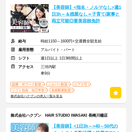
【美容師】<指名・ノルマなし>週1
日3h～＆残業なし＝子育て/家事と
両立可能◎要美容師免許
給与
時給1150～1600円+交通費全額支給
雇用形態
アルバイト・パート
シフト
週1日以上 1日3時間以上
アクセス
三河内駅
車9分
副業・Ｗワーク歓迎
シルバー歓迎
ピアス可
シフト自由・自己申告
未経験者歓迎
株式会社ハクブンの求人一覧を見る
株式会社ハクブン HAIR STUDIO IWASAKI 長崎川棚店
【美容師】<1日3h～>40～50代の