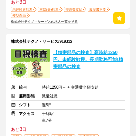
3
あと
日
未経験者歓迎
主婦(夫)歓迎
交通費支給
履歴書不要
髪型自由
株式会社テクノ・サービスの求人一覧を見る
株式会社テクノ・サービス/919312
【精密部品の検査】高時給1250
円。未経験歓迎。長期勤務可能!精
密部品の検査
給与
時給1250円～ + 交通費全額支給
雇用形態
派遣社員
シフト
週5日
アクセス
千綿駅
車7分
3
あと
日