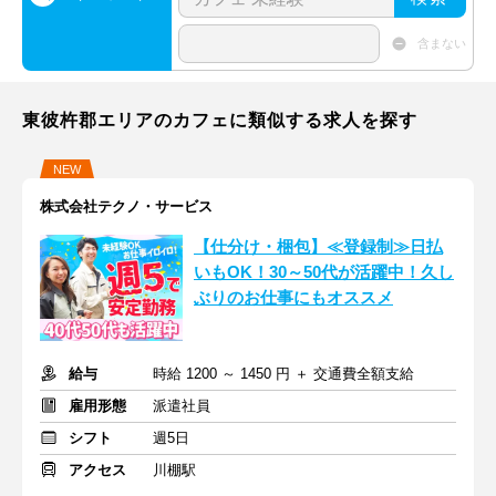
含まない
東彼杵郡エリアのカフェに類似する求人を探す
NEW
株式会社テクノ・サービス
【仕分け・梱包】≪登録制≫日払
いもOK！30～50代が活躍中！久し
ぶりのお仕事にもオススメ
給与
時給 1200 ～ 1450 円 ＋ 交通費全額支給
雇用形態
派遣社員
シフト
週5日
アクセス
川棚駅