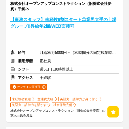
株式会社オープンアップコンストラクション（旧株式会社夢
真）千綿/o
【事務スタッフ】未経験9割スタート◎業界大手の上場
グループ!!昇給年2回/WEB面接可
給与
月給26万5000円～（20時間分の固定残業時間代を含む）
雇用形態
正社員
シフト
週5日 1日8時間以上
アクセス
千綿駅
オンライン面接可
未経験者歓迎
交通費支給
英語力・語学力が身に付く
英語力・語学力を活かす
社会保険完備
株式会社オープンアップコンストラクション（旧株式会社夢真）の
求人一覧を見る