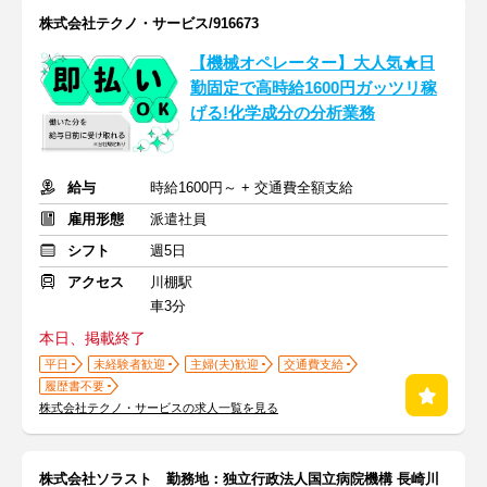
株式会社テクノ・サービス/916673
【機械オペレーター】大人気★日
勤固定で高時給1600円ガッツリ稼
げる!化学成分の分析業務
給与
時給1600円～ + 交通費全額支給
雇用形態
派遣社員
シフト
週5日
アクセス
川棚駅
車3分
本日、掲載終了
平日
未経験者歓迎
主婦(夫)歓迎
交通費支給
履歴書不要
株式会社テクノ・サービスの求人一覧を見る
株式会社ソラスト 勤務地：独立行政法人国立病院機構 長崎川