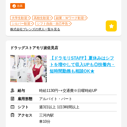
急募
大学生歓迎
高校生歓迎
副業・Ｗワーク歓迎
シルバー歓迎
シフト自由・自己申告
株式会社ブレンズの求人一覧を見る
ドラッグストアモリ波佐見店
【ドラモリSTAFF】夏休みはシフ
トを増やして収入UPも◎扶養内・
短時間勤務も相談OK★
給与
時給1130円~+交通費※日曜時給UP
雇用形態
アルバイト・パート
シフト
週3日以上 1日3時間以上
アクセス
三河内駅
車10分