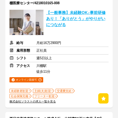
棚医療センター/4218010165-008
【一般事務】未経験OK♪事前研修
あり！「ありがとう」がやりがい
につながる
給与
月給16万2900円
雇用形態
正社員
シフト
週5日以上
アクセス
川棚駅
徒歩11分
オンライン面接可
未経験者歓迎
主婦(夫)歓迎
交通費支給
社会保険完備
フリーター歓迎
株式会社ソラストの求人一覧を見る