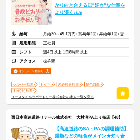
かり向き合える◎"好き”な仕事を
より深く♪/Je
給与
月給30～45.1万円+賞与年2回+昇給年1回+交通費全額
雇用形態
正社員
シフト
週4日以上 1日8時間以上
アクセス
彼杵駅
オンライン面接可
シルバー歓迎
ヒゲ可
未経験者歓迎
髪色自由
主婦(夫)歓迎
ユースタイルラボラトリー株式会社の求人一覧を見る
西日本高速道路リテール株式会社 大村湾PA上り売店【48】
【高速道路のSA・PAの調理補助】
麺類などの軽食がメイン★知り合