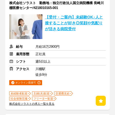
株式会社ソラスト 勤務地：独立行政法人国立病院機構 長崎川
棚医療センター/4218010165-001
【受付・ご案内】未経験OK♪人と
接することが好き◎笑顔や気配り
が活きる病院受付
給与
月給16万2900円
雇用形態
正社員
シフト
週5日以上
アクセス
川棚駅
徒歩9分
オンライン面接可
未経験者歓迎
主婦(夫)歓迎
交通費支給
社会保険完備
フリーター歓迎
株式会社ソラストの求人一覧を見る