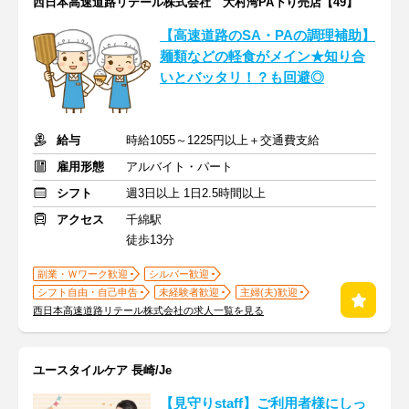
西日本高速道路リテール株式会社 大村湾PA下り売店【49】
【高速道路のSA・PAの調理補助】
麺類などの軽食がメイン★知り合
いとバッタリ！？も回避◎
給与
時給1055～1225円以上＋交通費支給
雇用形態
アルバイト・パート
シフト
週3日以上 1日2.5時間以上
アクセス
千綿駅
徒歩13分
副業・Ｗワーク歓迎
シルバー歓迎
シフト自由・自己申告
未経験者歓迎
主婦(夫)歓迎
西日本高速道路リテール株式会社の求人一覧を見る
ユースタイルケア 長崎/Je
【見守りstaff】ご利用者様にしっ