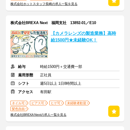
株式会社ホットスタッフ長崎の求人一覧を見る
株式会社BREXA Next 福岡支社 13892-01／E10
【カメラレンズの製造業務】高時
給1500円★未経験OK！
給与
時給1500円＋交通費一部
雇用形態
正社員
シフト
週5日以上 1日8時間以上
アクセス
有田駅
ネイル可
ピアス可
ヒゲ可
未経験者歓迎
髪色自由
株式会社BREXA Nextの求人一覧を見る