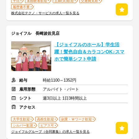
平日
未経験者歓迎
主婦(夫)歓迎
交通費支給
履歴書不要
株式会社テクノ・サービスの求人一覧を見る
ジョイフル 長崎波佐見店
【ジョイフルのホール】学生活
躍！髪色自由＆カラコンOK♪スマ
ホで簡単シフト申請
給与
時給1100～1352円
雇用形態
アルバイト・パート
シフト
週3日以上 1日3時間以上
アクセス
大学生歓迎
高校生歓迎
副業・Ｗワーク歓迎
シルバー歓迎
ピアス可
ジョイフルグループ（合同募集）の求人一覧を見る