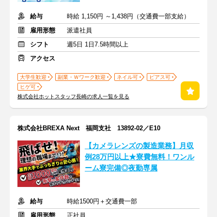
給与
時給 1,150円 ～1,438円（交通費一部支給）
雇用形態
派遣社員
シフト
週5日 1日7.5時間以上
アクセス
大学生歓迎
副業・Ｗワーク歓迎
ネイル可
ピアス可
ヒゲ可
株式会社ホットスタッフ長崎の求人一覧を見る
株式会社BREXA Next 福岡支社 13892-02／E10
【カメラレンズの製造業務】月収
例28万円以上★寮費無料！ワンル
ーム寮完備◎夜勤専属
給与
時給1500円＋交通費一部
雇用形態
正社員