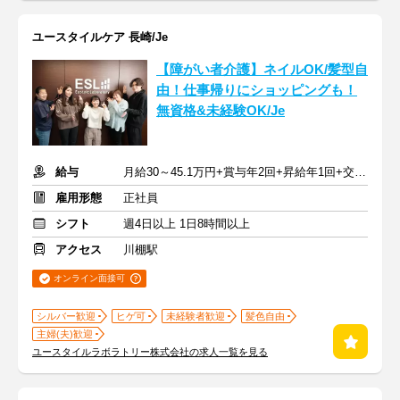
ユースタイルケア 長崎/Je
【障がい者介護】ネイルOK/髪型自
由！仕事帰りにショッピングも！
無資格&未経験OK/Je
給与
月給30～45.1万円+賞与年2回+昇給年1回+交通費全額
雇用形態
正社員
シフト
週4日以上 1日8時間以上
アクセス
川棚駅
オンライン面接可
シルバー歓迎
ヒゲ可
未経験者歓迎
髪色自由
主婦(夫)歓迎
ユースタイルラボラトリー株式会社の求人一覧を見る