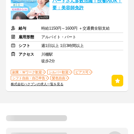
パートさん多数活躍！扶養内OK！
要：美容師免許
給与
時給1150円～1600円 ＋交通費全額支給
雇用形態
アルバイト・パート
シフト
週1日以上 1日3時間以上
アクセス
川棚駅
徒歩2分
副業・Ｗワーク歓迎
シルバー歓迎
ピアス可
シフト自由・自己申告
髪色自由
株式会社ハクブンの求人一覧を見る