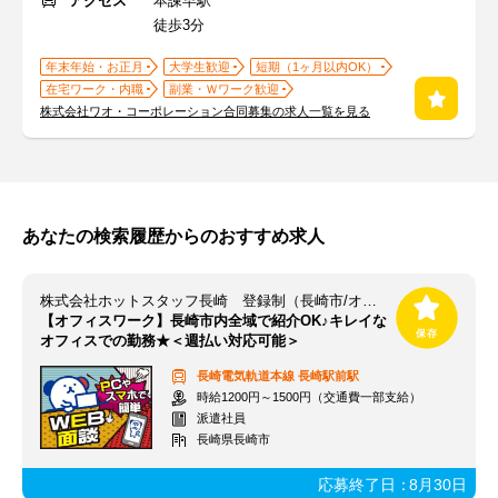
アクセス
本諫早駅
徒歩3分
年末年始・お正月
大学生歓迎
短期（1ヶ月以内OK）
在宅ワーク・内職
副業・Ｗワーク歓迎
株式会社ワオ・コーポレーション合同募集の求人一覧を見る
あなたの検索履歴からのおすすめ求人
株式会社ホットスタッフ長崎 登録制（長崎市/オフィスワーク）：251103820013
【オフィスワーク】長崎市内全域で紹介OK♪キレイな
オフィスでの勤務★＜週払い対応可能＞
長崎電気軌道本線
長崎駅前駅
時給1200円～1500円（交通費一部支給）
派遣社員
長崎県長崎市
応募終了日：
8月30日