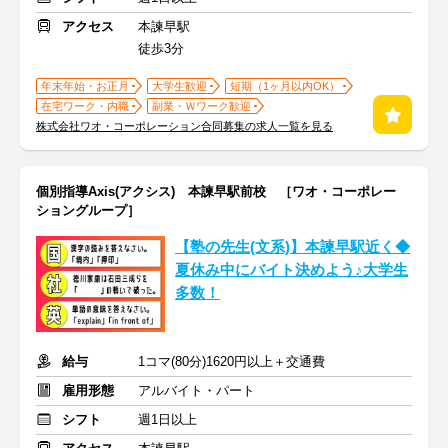
アクセス
本諫早駅
徒歩3分
年末年始・お正月
大学生歓迎
短期（1ヶ月以内OK）
在宅ワーク・内職
副業・Ｗワーク歓迎
株式会社ワオ・コーポレーション合同募集の求人一覧を見る
個別指導Axis(アクシス) 本諫早駅前校 ［ワオ・コーポレー
ショングループ］
【塾の先生(文系)】本諫早駅近く◆
夏休み中にバイト決めよう♪大学生
多数！
給与
1コマ(80分)1620円以上＋交通費
雇用形態
アルバイト・パート
シフト
週1日以上