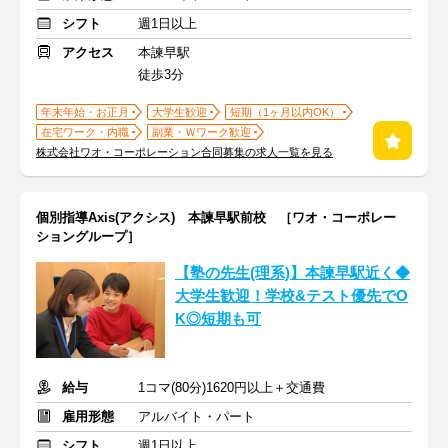
シフト
週1日以上
アクセス
本諫早駅
徒歩3分
年末年始・お正月
大学生歓迎
短期（1ヶ月以内OK）
在宅ワーク・内職
副業・Ｗワーク歓迎
株式会社ワオ・コーポレーション合同募集の求人一覧を見る
個別指導Axis(アクシス) 本諫早駅前校 ［ワオ・コーポレー
ショングループ］
【塾の先生(理系)】本諫早駅近く◆
大学生歓迎！学校&テスト優先でO
K◎短期も可
給与
1コマ(80分)1620円以上＋交通費
雇用形態
アルバイト・パート
シフト
週1日以上