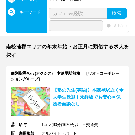
キーワード
検索
含まない
南松浦郡エリアの年末年始・お正月に類似する求人を
探す
個別指導Axis(アクシス) 本諫早駅前校 ［ワオ・コーポレー
ショングループ］
【塾の先生(英語)】本諫早駅近く◆
大学生歓迎！未経験でも安心＝保
護者面談なし
給与
1コマ(80分)1620円以上＋交通費
雇用形態
アルバイト・パート