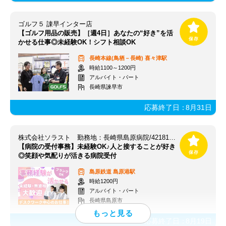
ゴルフ５ 諌早インター店
【ゴルフ用品の販売】［週4日］あなたの“好き”を活
かせる仕事◎未経験OK！シフト相談OK
長崎本線(鳥栖－長崎)
喜々津駅
時給1100～1200円
アルバイト・パート
長崎県諫早市
応募終了日：
8月31日
株式会社ソラスト 勤務地：長崎県島原病院/4218124529-015
【病院の受付事務】未経験OK♪人と接することが好き
◎笑顔や気配りが活きる病院受付
島原鉄道
島原港駅
時給1200円
アルバイト・パート
長崎県島原市
応募終了日：
8月19日