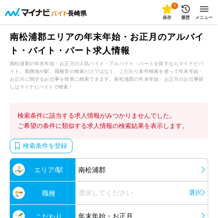
0
長崎県
保存
履歴
メニュー
南松浦郡エリアの年末年始・お正月のアルバイ
ト・バイト・パート求人情報
南松浦郡の年末年始・お正月の人気バイト・アルバイト・パートを探すならマイナビバ
イト。勤務地や駅、職種等の検索だけではなく、こだわり条件検索を使って年末年始・
お正月に関するお仕事を簡単に検索できます。南松浦郡の年末年始・お正月のお仕事探
しはマイナビバイトで検索！
検索条件に該当する求人情報がみつかりませんでした。
ご希望の条件に類似する求人情報の検索結果を表示します。
検索条件を登録
エリア/駅
南松浦郡
選択してください
選択
職種
年末年始・お正月
こだわり