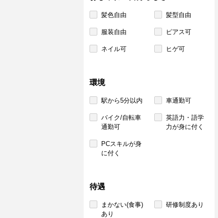
髪色自由
髪型自由
服装自由
ピアス可
ネイル可
ヒゲ可
環境
駅から5分以内
車通勤可
バイク/自転車
英語力・語学
通勤可
力が身に付く
PCスキルが身
に付く
待遇
まかない(食事)
研修制度あり
あり