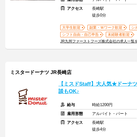
アクセス
長崎駅
徒歩0分
大学生歓迎
副業・Ｗワーク歓迎
シ
シフト自由・自己申告
未経験者歓迎
JR九州ファーストフーズ株式会社の求人一覧
ミスタードーナツ JR長崎店
【ミスドStaff】大人気★ドー
談もOK♪
給与
時給1200円
雇用形態
アルバイト・パート
アクセス
長崎駅
徒歩4分