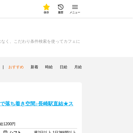
保存
履歴
メニュー
はなく、こだわり条件検索を使ってカフェに
|
おすすめ
新着
時給
日給
月給
内で落ち着き空間♪長崎駅直結★ス
1200円
シフト
週2日以上 1日3時間以上