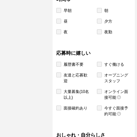
早朝
朝
昼
夕方
夜
夜勤
応募時に嬉しい
履歴書不要
すぐ働ける
友達と応募歓
オープニング
迎
スタッフ
大量募集(10名
オンライン面
以上)
接可能
面接確約あり
今すぐ面接予
約可能
おしゃれ・自分らしさ