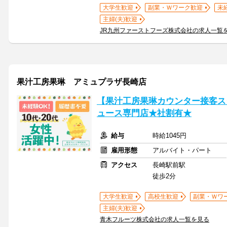
大学生歓迎
副業・Ｗワーク歓迎
未
主婦(夫)歓迎
JR九州ファーストフーズ株式会社の求人一覧
果汁工房果琳 アミュプラザ長崎店
【果汁工房果琳カウンター接客ス
ュース専門店★社割有★
給与
時給1045円
雇用形態
アルバイト・パート
アクセス
長崎駅前駅
徒歩2分
大学生歓迎
高校生歓迎
副業・Ｗワ
主婦(夫)歓迎
青木フルーツ株式会社の求人一覧を見る