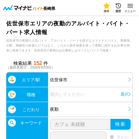
長崎県
保存
履歴
メニュー
佐世保市エリアの夜勤のアルバイト・バイト・
パート求人情報
佐世保市の夜勤の人気バイト・アルバイト・パートを探すならマイナビバイト。勤務地
や駅、職種等の検索だけではなく、こだわり条件検索を使って夜勤に関するお仕事を簡
単に検索できます。佐世保市の夜勤のお仕事探しはマイナビバイトで検索！
152
検索結果
件
（最終更新日：2026年8月8日）
エリア/駅
佐世保市
選択してください
選択
職種
夜勤
こだわり
キーワード
検索
含まない