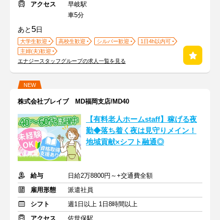
アクセス
早岐駅
車5分
5
あと
日
大学生歓迎
高校生歓迎
シルバー歓迎
1日4h以内可
主婦(夫)歓迎
エナジースタッフグループの求人一覧を見る
NEW
株式会社ブレイブ MD福岡支店/MD40
【有料老人ホームstaff】稼げる夜
勤◆落ち着く夜は見守りメイン！
地域貢献×シフト融通◎
給与
日給2万8800円～+交通費全額
雇用形態
派遣社員
シフト
週1日以上 1日8時間以上
アクセス
佐世保駅