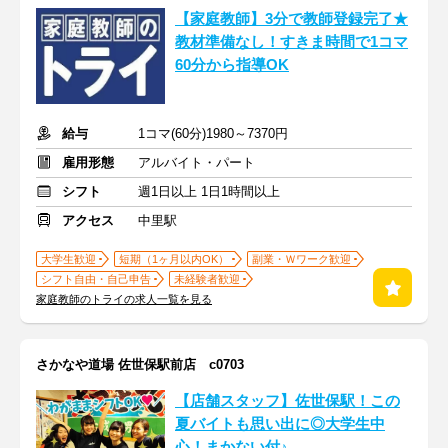
【家庭教師】3分で教師登録完了★
教材準備なし！すきま時間で1コマ
60分から指導OK
給与
1コマ(60分)1980～7370円
雇用形態
アルバイト・パート
シフト
週1日以上 1日1時間以上
アクセス
中里駅
大学生歓迎
短期（1ヶ月以内OK）
副業・Ｗワーク歓迎
シフト自由・自己申告
未経験者歓迎
家庭教師のトライの求人一覧を見る
さかなや道場 佐世保駅前店 c0703
【店舗スタッフ】佐世保駅！この
夏バイトも思い出に◎大学生中
心！まかない付♪