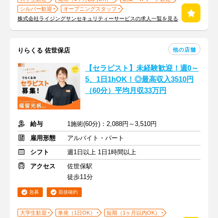
シルバー歓迎
オープニングスタッフ
株式会社ライジングサンセキュリティーサービスの求人一覧を見る
他の店舗
りらくる 佐世保店
【セラピスト】未経験歓迎！週0～
5、1日1hOK！◎最高収入3510円
（60分）平均月収33万円
給与
1施術(60分)：2,088円～3,510円
雇用形態
アルバイト・パート
シフト
週1日以上 1日1時間以上
アクセス
佐世保駅
徒歩11分
急募
面接確約
大学生歓迎
単発（1日OK）
短期（1ヶ月以内OK）