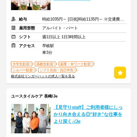
給与
時給1035円～ [日祝]時給1135円～ ※交通費全額支給
雇用形態
アルバイト・パート
シフト
週1日以上 1日3時間以上
アクセス
早岐駅
車3分
大学生歓迎
高校生歓迎
副業・Ｗワーク歓迎
シルバー歓迎
シフト自由・自己申告
株式会社リンガーハットの求人一覧を見る
ユースタイルケア 長崎/Je
【見守りstaff】ご利用者様にしっ
かり向き合える◎"好き”な仕事を
より深く♪/Je