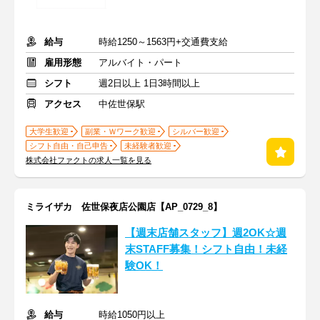
給与
時給1250～1563円+交通費支給
雇用形態
アルバイト・パート
シフト
週2日以上 1日3時間以上
アクセス
中佐世保駅
大学生歓迎
副業・Ｗワーク歓迎
シルバー歓迎
シフト自由・自己申告
未経験者歓迎
株式会社ファクトの求人一覧を見る
ミライザカ 佐世保夜店公園店【AP_0729_8】
【週末店舗スタッフ】週2OK☆週
末STAFF募集！シフト自由！未経
験OK！
給与
時給1050円以上