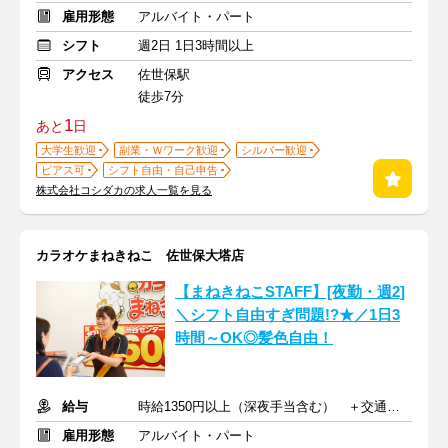
雇用形態
アルバイト・パート
シフト
週2日 1日3時間以上
アクセス
佐世保駅
徒歩7分
1
あと
日
大学生歓迎
副業・Ｗワーク歓迎
シルバー歓迎
ピアス可
シフト自由・自己申告
株式会社コシダカの求人一覧を見る
カラオケまねきねこ 佐世保大塔店
【まねきねこSTAFF】[夜勤・週2]
＼シフト自由すぎ問題!?★／1日3
時間～OK◎髪色自由！
給与
時給1350円以上（深夜手当含む） ＋交通費支給
雇用形態
アルバイト・パート