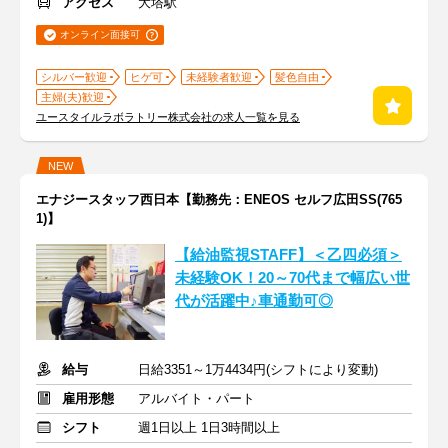
アクセス
大塔駅
オンライン面接可
シルバー歓迎
ヒゲ可
未経験者歓迎
髪色自由
主婦(夫)歓迎
ユースタイルラボラトリー株式会社の求人一覧を見る
NEW
エナジースタッフ西日本【勤務先：ENEOS セルフ広田SS(765
1)】
【給油監視STAFF】＜乙四必須＞
未経験OK！20～70代まで幅広い世
代が活躍中♪車通勤可◎
給与
日給3351～1万4434円(シフトにより変動)
雇用形態
アルバイト・パート
シフト
週1日以上 1日3時間以上