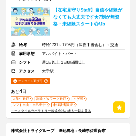
【在宅見守りStaff】自信や経験が
なくても大丈夫です★7割が無資
格・未経験スタート◎/Jb
給与
時給1731～1795円（深夜手当含む）＋交通費支給
雇用形態
アルバイト・パート
シフト
週1日以上 1日8時間以上
アクセス
大学駅
オンライン面接可
4
あと
日
大学生歓迎
副業・Ｗワーク歓迎
ヒゲ可
シフト自由・自己申告
未経験者歓迎
ユースタイルラボラトリー株式会社の求人一覧を見る
株式会社トライグループ ※勤務地：長崎県佐世保市