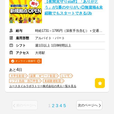
【夜間見守りstaff】「ありがと
う」が1番のやりがい◎無資格&未
経験でもスタートできる/Jb
給与
時給1731～1795円（深夜手当含む）＋交通費支給
雇用形態
アルバイト・パート
シフト
週1日以上 1日8時間以上
アクセス
大塔駅
オンライン面接可
4
あと
日
大学生歓迎
副業・Ｗワーク歓迎
ヒゲ可
シフト自由・自己申告
未経験者歓迎
ユースタイルラボラトリー株式会社の求人一覧を見る
1
2
3
4
5
前のページへ
次のページへ