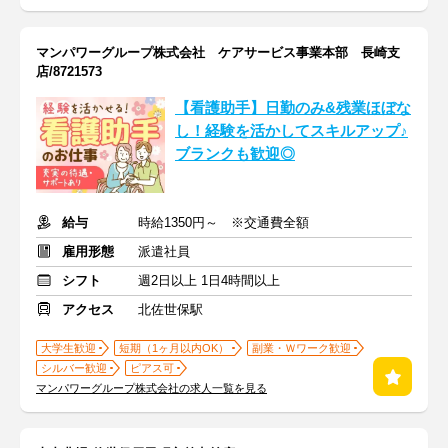
マンパワーグループ株式会社 ケアサービス事業本部 長崎支
店/8721573
【看護助手】日勤のみ&残業ほぼな
し！経験を活かしてスキルアップ♪
ブランクも歓迎◎
給与
時給1350円～ ※交通費全額
雇用形態
派遣社員
シフト
週2日以上 1日4時間以上
アクセス
北佐世保駅
大学生歓迎
短期（1ヶ月以内OK）
副業・Ｗワーク歓迎
シルバー歓迎
ピアス可
マンパワーグループ株式会社の求人一覧を見る