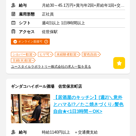
給与
月給30～45.1万円+賞与年2回+昇給年1回+交通費全額
雇用形態
正社員
シフト
週4日以上 1日8時間以上
アクセス
佐世保駅
オンライン面接可
シルバー歓迎
ヒゲ可
未経験者歓迎
髪色自由
主婦(夫)歓迎
ユースタイルラボラトリー株式会社の求人一覧を見る
ギンダコハイボール酒場 佐世保京町店
【居酒屋のキッチン】[週2]＼意外
とハマる!?／たこ焼きづくり♪髪色
自由★<1日3時間～OK>
給与
時給1140円以上 ＋交通費支給