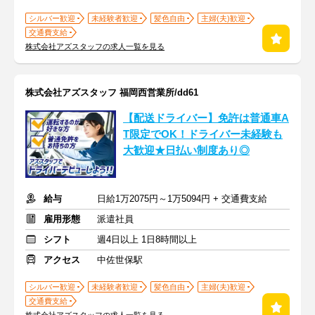
シルバー歓迎
未経験者歓迎
髪色自由
主婦(夫)歓迎
交通費支給
株式会社アズスタッフの求人一覧を見る
株式会社アズスタッフ 福岡西営業所/dd61
【配送ドライバー】免許は普通車A
T限定でOK！ドライバー未経験も
大歓迎★日払い制度あり◎
給与
日給1万2075円～1万5094円 + 交通費支給
雇用形態
派遣社員
シフト
週4日以上 1日8時間以上
アクセス
中佐世保駅
シルバー歓迎
未経験者歓迎
髪色自由
主婦(夫)歓迎
交通費支給