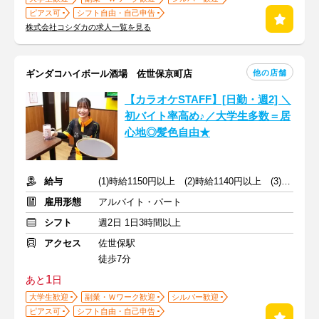
ピアス可
シフト自由・自己申告
株式会社コシダカの求人一覧を見る
他の店舗
ギンダコハイボール酒場 佐世保京町店
【カラオケSTAFF】[日勤・週2] ＼
初バイト率高め♪／大学生多数＝居
心地◎髪色自由★
給与
(1)時給1150円以上 (2)時給1140円以上 (3)時給1050円以上
雇用形態
アルバイト・パート
シフト
週2日 1日3時間以上
アクセス
佐世保駅
徒歩7分
1
あと
日
大学生歓迎
副業・Ｗワーク歓迎
シルバー歓迎
ピアス可
シフト自由・自己申告