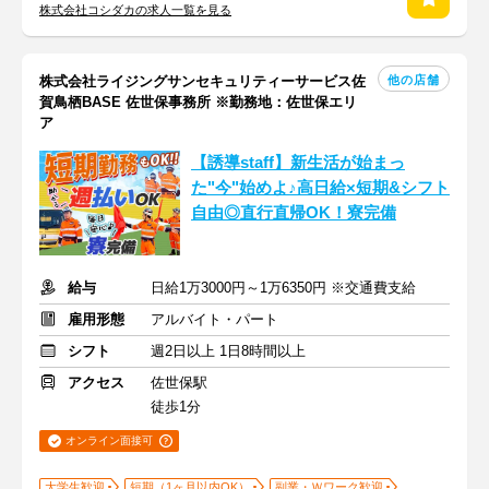
株式会社コシダカの求人一覧を見る
他の店舗
株式会社ライジングサンセキュリティーサービス佐
賀鳥栖BASE 佐世保事務所 ※勤務地：佐世保エリ
ア
【誘導staff】新生活が始まっ
た"今"始めよ♪高日給×短期&シフト
自由◎直行直帰OK！寮完備
給与
日給1万3000円～1万6350円 ※交通費支給
雇用形態
アルバイト・パート
シフト
週2日以上 1日8時間以上
アクセス
佐世保駅
徒歩1分
オンライン面接可
大学生歓迎
短期（1ヶ月以内OK）
副業・Ｗワーク歓迎