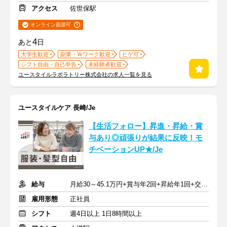
アクセス
佐世保駅
オンライン面接可
4
あと
日
大学生歓迎
副業・Ｗワーク歓迎
ヒゲ可
シフト自由・自己申告
未経験者歓迎
ユースタイルラボラトリー株式会社の求人一覧を見る
ユースタイルケア 長崎/Je
【生活フォロー】昇進・昇給・賞
与あり◎頑張りが結果に反映！モ
チベーションUP★/Je
給与
月給30～45.1万円+賞与年2回+昇給年1回+交通費全額
雇用形態
正社員
シフト
週4日以上 1日8時間以上