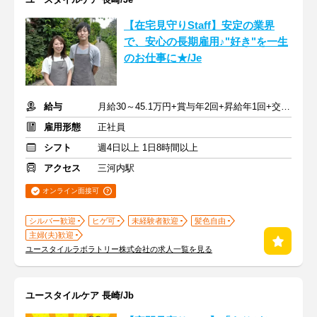
【在宅見守りStaff】安定の業界
で、安心の長期雇用♪"好き"を一生
のお仕事に★/Je
給与
月給30～45.1万円+賞与年2回+昇給年1回+交通費全額
雇用形態
正社員
シフト
週4日以上 1日8時間以上
アクセス
三河内駅
オンライン面接可
シルバー歓迎
ヒゲ可
未経験者歓迎
髪色自由
主婦(夫)歓迎
ユースタイルラボラトリー株式会社の求人一覧を見る
ユースタイルケア 長崎/Jb