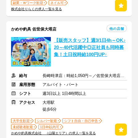
副業・Ｗワーク歓迎
ネイル可
株式会社りらくの求人一覧を見る
他の店舗
かめや釣具 佐世保大塔店
【販売スタッフ】週3/1日4h～OK♪
20～40代活躍中◎正社員も同時募
集！土日祝時給100円UP↑
給与
長崎時津店：時給1,050円～／佐世保大塔店：時給1,200円～
雇用形態
アルバイト・パート
シフト
週3日以上 1日4時間以上
アクセス
大塔駅
徒歩6分
大学生歓迎
シルバー歓迎
シフト自由・自己申告
未経験者歓迎
1日4h以内可
かめや釣具株式会社 （山陽エリア）の求人一覧を見る