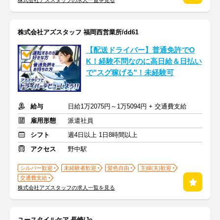
株式会社アズスタッフの求人一覧を見る
株式会社アズスタッフ 福岡西営業所/dd61
【配送ドライバー】普通免許でO
K！経験不問なのに高日給＆日払い
で"スグ稼げる"！未経験可
給与
日給1万2075円～1万5094円 + 交通費支給
雇用形態
派遣社員
シフト
週4日以上 1日8時間以上
アクセス
野中駅
シルバー歓迎
未経験者歓迎
髪色自由
主婦(夫)歓迎
交通費支給
株式会社アズスタッフの求人一覧を見る
ユースタイルケア 長崎/Je