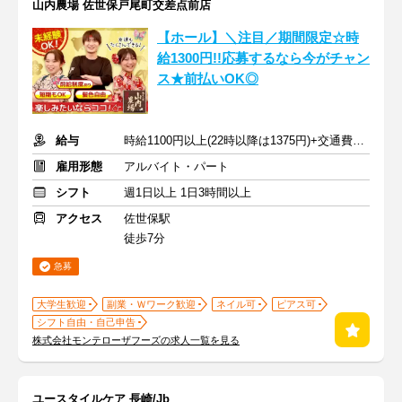
山内農場 佐世保戸尾町交差点前店
【ホール】＼注目／期間限定☆時
給1300円!!応募するなら今がチャン
ス★前払いOK◎
給与
時給1100円以上(22時以降は1375円)+交通費規定内支給
雇用形態
アルバイト・パート
シフト
週1日以上 1日3時間以上
アクセス
佐世保駅
徒歩7分
急募
大学生歓迎
副業・Ｗワーク歓迎
ネイル可
ピアス可
シフト自由・自己申告
株式会社モンテローザフーズの求人一覧を見る
ユースタイルケア 長崎/Jb