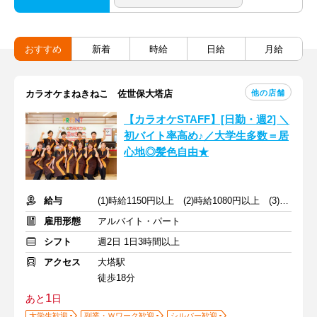
おすすめ
新着
時給
日給
月給
他の店舗
カラオケまねきねこ 佐世保大塔店
【カラオケSTAFF】[日勤・週2] ＼
初バイト率高め♪／大学生多数＝居
心地◎髪色自由★
給与
(1)時給1150円以上 (2)時給1080円以上 (3)時給1100円以上
雇用形態
アルバイト・パート
シフト
週2日 1日3時間以上
アクセス
大塔駅
徒歩18分
1
あと
日
大学生歓迎
副業・Ｗワーク歓迎
シルバー歓迎