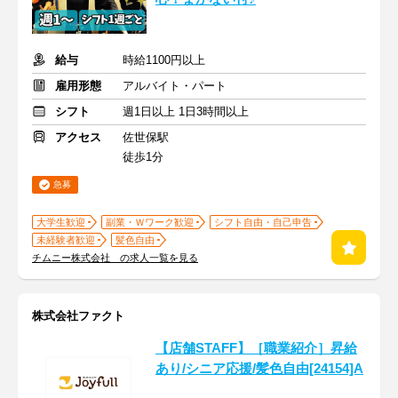
給与
時給1100円以上
雇用形態
アルバイト・パート
シフト
週1日以上 1日3時間以上
アクセス
佐世保駅
徒歩1分
急募
大学生歓迎
副業・Ｗワーク歓迎
シフト自由・自己申告
未経験者歓迎
髪色自由
チムニー株式会社 の求人一覧を見る
株式会社ファクト
【店舗STAFF】［職業紹介］昇給
あり/シニア応援/髪色自由[24154]A