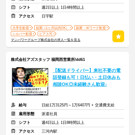
シフト
週2日以上 1日4時間以上
アクセス
日宇駅
大学生歓迎
短期（1ヶ月以内OK）
副業・Ｗワーク歓迎
シルバー歓迎
ピアス可
マンパワーグループ株式会社の求人一覧を見る
株式会社アズスタッフ 福岡西営業所/dd61
【配送ドライバー】来社不要の電
話登録も可！日払い・土日休みも
相談OK◎未経験さん歓迎♪
給与
日給1万3125円～1万6407円 + 交通費支給
雇用形態
派遣社員
シフト
週4日以上 1日8時間以上
アクセス
三河内駅