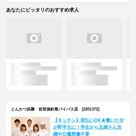
あなたにピッタリのおすすめ求人
とんかつ浜勝 佐世保針尾バイパス店 [2201372]
【キッチン】前払いOK★働いた分
が即手元に！学生から主婦さん活
躍中◎履歴書不要