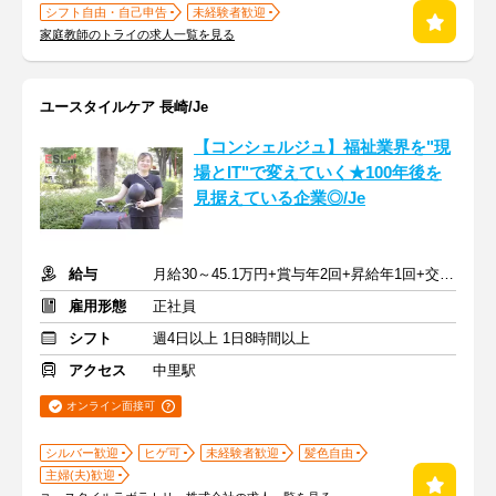
シフト自由・自己申告
未経験者歓迎
家庭教師のトライの求人一覧を見る
ユースタイルケア 長崎/Je
【コンシェルジュ】福祉業界を"現
場とIT"で変えていく★100年後を
見据えている企業◎/Je
給与
月給30～45.1万円+賞与年2回+昇給年1回+交通費全額
雇用形態
正社員
シフト
週4日以上 1日8時間以上
アクセス
中里駅
オンライン面接可
シルバー歓迎
ヒゲ可
未経験者歓迎
髪色自由
主婦(夫)歓迎