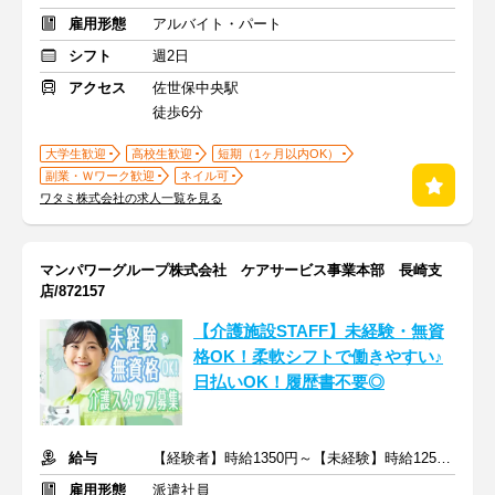
雇用形態
アルバイト・パート
シフト
週2日
アクセス
佐世保中央駅
徒歩6分
大学生歓迎
高校生歓迎
短期（1ヶ月以内OK）
副業・Ｗワーク歓迎
ネイル可
ワタミ株式会社の求人一覧を見る
マンパワーグループ株式会社 ケアサービス事業本部 長崎支
店/872157
【介護施設STAFF】未経験・無資
格OK！柔軟シフトで働きやすい♪
日払いOK！履歴書不要◎
給与
【経験者】時給1350円～【未経験】時給1250円～ ※交通費全額
雇用形態
派遣社員