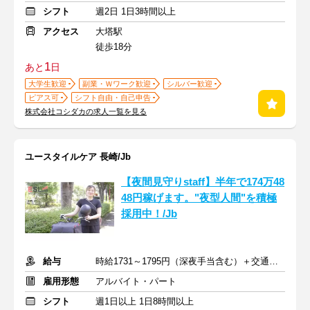
シフト
週2日 1日3時間以上
アクセス
大塔駅
徒歩18分
1
あと
日
大学生歓迎
副業・Ｗワーク歓迎
シルバー歓迎
ピアス可
シフト自由・自己申告
株式会社コシダカの求人一覧を見る
ユースタイルケア 長崎/Jb
【夜間見守りstaff】半年で174万48
48円稼げます。"夜型人間"を積極
採用中！/Jb
給与
時給1731～1795円（深夜手当含む）＋交通費支給
雇用形態
アルバイト・パート
シフト
週1日以上 1日8時間以上