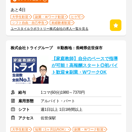
4
あと
日
大学生歓迎
副業・Ｗワーク歓迎
ヒゲ可
シフト自由・自己申告
未経験者歓迎
ユースタイルラボラトリー株式会社の求人一覧を見る
株式会社トライグループ ※勤務地：長崎県佐世保市
【家庭教師】自分のペースで指導
が可能！高報酬スタート◎初バイ
ト歓迎★副業・WワークOK
給与
1コマ(60分)1980～7370円
雇用形態
アルバイト・パート
シフト
週1日以上 1日1時間以上
アクセス
佐世保駅
大学生歓迎
短期（1ヶ月以内OK）
副業・Ｗワーク歓迎