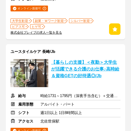
オンライン面接可
大学生歓迎
副業・Ｗワーク歓迎
シルバー歓迎
ピアス可
ヒゲ可
株式会社ブレイブの求人一覧を見る
ユースタイルケア 長崎/Jb
【暮らしの支援】＜夜勤＞大学生
が活躍できる介護のお仕事♪高時給
＆資格GETの好待遇◎/Jb
給与
時給1731～1795円（深夜手当含む）＋交通費支給
雇用形態
アルバイト・パート
シフト
週1日以上 1日8時間以上
アクセス
北佐世保駅
オンライン面接可