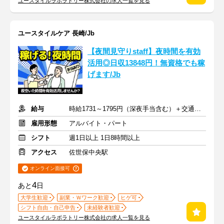
ユースタイルラボラトリー株式会社の求人一覧を見る
ユースタイルケア 長崎/Jb
【夜間見守りstaff】夜時間を有効
活用◎日収13848円！無資格でも稼
げます/Jb
給与
時給1731～1795円（深夜手当含む）＋交通費支給
雇用形態
アルバイト・パート
シフト
週1日以上 1日8時間以上
アクセス
佐世保中央駅
オンライン面接可
4
あと
日
大学生歓迎
副業・Ｗワーク歓迎
ヒゲ可
シフト自由・自己申告
未経験者歓迎
ユースタイルラボラトリー株式会社の求人一覧を見る