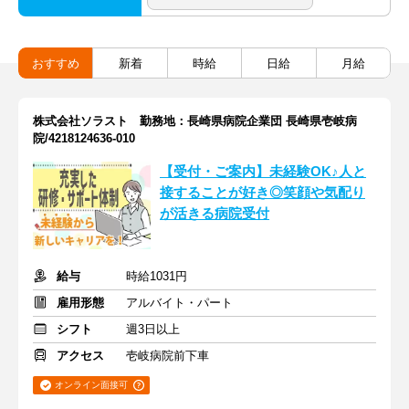
おすすめ
新着
時給
日給
月給
株式会社ソラスト 勤務地：長崎県病院企業団 長崎県壱岐病
院/4218124636-010
【受付・ご案内】未経験OK♪人と
接することが好き◎笑顔や気配り
が活きる病院受付
給与
時給1031円
雇用形態
アルバイト・パート
シフト
週3日以上
アクセス
壱岐病院前下車
オンライン面接可