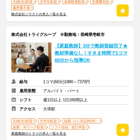
主婦(夫)歓迎
大学生歓迎
未経験者歓迎
交通費支給
履歴書不要
株式会社ソラストの求人一覧を見る
株式会社トライグループ ※勤務地：長崎県壱岐市
【家庭教師】3分で教師登録完了★
教材準備なし！すきま時間で1コマ
60分から指導OK
給与
1コマ(60分)1980～7370円
雇用形態
アルバイト・パート
シフト
週1日以上 1日1時間以上
アクセス
大塔駅
主婦(夫)歓迎
大学生歓迎
短期（1ヶ月以内OK）
副業・Ｗワーク歓迎
シフト自由・自己申告
家庭教師のトライの求人一覧を見る