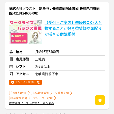
株式会社ソラスト 勤務地：長崎県病院企業団 長崎県壱岐病
院/4218124636-002
【受付・ご案内】未経験OK♪人と
接することが好き◎笑顔や気配り
が活きる病院受付
給与
月給16万8400円
雇用形態
正社員
シフト
週5日以上
アクセス
壱岐病院前下車
オンライン面接可
主婦(夫)歓迎
未経験者歓迎
交通費支給
社会保険完備
フリーター歓迎
株式会社ソラストの求人一覧を見る