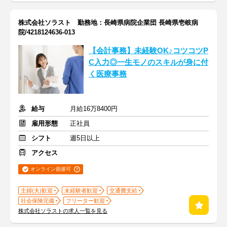
株式会社ソラスト 勤務地：長崎県病院企業団 長崎県壱岐病
院/4218124636-013
【会計事務】未経験OK♪コツコツP
C入力◎一生モノのスキルが身に付
く医療事務
給与
月給16万8400円
雇用形態
正社員
シフト
週5日以上
アクセス
オンライン面接可
主婦(夫)歓迎
未経験者歓迎
交通費支給
社会保険完備
フリーター歓迎
株式会社ソラストの求人一覧を見る