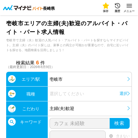
長崎県
保存
履歴
メニュー
壱岐市エリアの主婦(夫)歓迎のアルバイト・バ
イト・パート求人情報
壱岐市で主婦（夫）歓迎の人気バイト・アルバイト・パートを探すならマイナビバイ
ト。主婦（夫）のバイト探しは、家事との両立が可能かが重要なので、自宅に近いバイ
トを探せる、地図検索を活用しましょう！
6
検索結果
件
（最終更新日：2026年8月9日）
エリア/駅
壱岐市
選択してください
選択
職種
主婦(夫)歓迎
こだわり
キーワード
検索
含まない