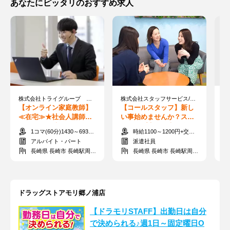
あなたにピッタリのおすすめ求人
株式会社トライグループ ※勤務地：長崎県長崎市
株式会社スタッフサービス/長崎県長崎市・長崎【大波止駅】
【オンライン家庭教師】
【コールスタッフ】新し
【
≪在宅≫★社会人講師募
い事始めませんか？スキ
駅
集★すきま時間に60分か
ルアップ応援★未経験OK
校
1コマ(60分)1430～6930円
時給1100～1200円+交通費支給
ら指導可能◎
◎綺麗なオフィス♪
期
アルバイト・パート
派遣社員
長崎県 長崎市 長崎駅周辺・浜町
長崎県 長崎市 長崎駅周辺・浜町
ドラッグストアモリ郷ノ浦店
【ドラモリSTAFF】出勤日は自分
で決められる♪週1日～固定曜日O