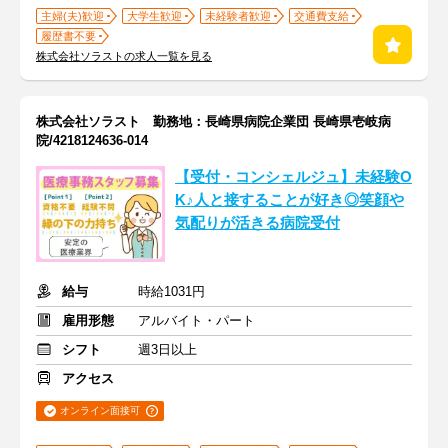
主婦(夫)歓迎
大学生歓迎
未経験者歓迎
交通費支給
履歴書不要
株式会社ソラストの求人一覧を見る
株式会社ソラスト 勤務地：長崎県病院企業団 長崎県壱岐病
院/4218124636-014
【受付・コンシェルジュ】未経験O
K♪人と接することが好き◎笑顔や
気配りが活きる病院受付
給与
時給1031円
雇用形態
アルバイト・パート
シフト
週3日以上
アクセス
オンライン面接可