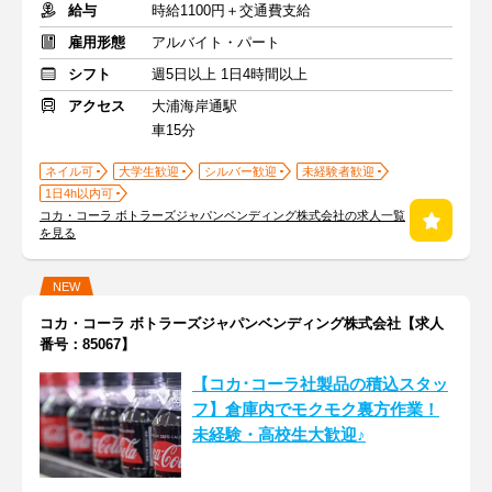
給与
時給1100円＋交通費支給
雇用形態
アルバイト・パート
シフト
週5日以上 1日4時間以上
アクセス
大浦海岸通駅
車15分
ネイル可
大学生歓迎
シルバー歓迎
未経験者歓迎
1日4h以内可
コカ・コーラ ボトラーズジャパンベンディング株式会社の求人一覧
を見る
NEW
コカ・コーラ ボトラーズジャパンベンディング株式会社【求人
番号：85067】
【コカ･コーラ社製品の積込スタッ
フ】倉庫内でモクモク裏方作業！
未経験・高校生大歓迎♪