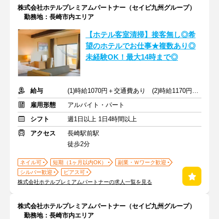
株式会社ホテルプレミアムパートナー（セイビ九州グループ）
勤務地：長崎市内エリア
【ホテル客室清掃】接客無し◎希
望のホテルでお仕事★複数あり◎
未経験OK！最大14時まで◎
給与
(1)時給1070円＋交通費あり (2)時給1170円＋交通費なし
雇用形態
アルバイト・パート
シフト
週1日以上 1日4時間以上
アクセス
長崎駅前駅
徒歩2分
ネイル可
短期（1ヶ月以内OK）
副業・Ｗワーク歓迎
シルバー歓迎
ピアス可
株式会社ホテルプレミアムパートナーの求人一覧を見る
株式会社ホテルプレミアムパートナー（セイビ九州グループ）
勤務地：長崎市内エリア