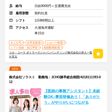
給与
日給9000円＋交通費支給
雇用形態
契約社員
シフト
1日8時間以上
アクセス
大浦海岸通駅
車15分
ネイル可
大学生歓迎
シルバー歓迎
シフト自由・自己申告
未経験者歓迎
コカ・コーラ ボトラーズジャパンベンディング株式会社の求人一覧
を見る
NEW
株式会社ソラスト 勤務地：JCHO諫早総合病院/4218111393-0
12
【医師の事務アシスタント】未経
験OK♪事前研修あり！「ありがと
う」がやりがいにつながる