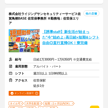
他の店舗
株式会社ライジングサンセキュリティーサービス佐
賀鳥栖BASE 佐世保事務所 ※勤務地：佐世保エリ
ア
【誘導staff】新生活が始まっ
た"今"始めよ♪高日給×短期&シフト
自由◎直行直帰OK！寮完備
給与
日給1万3000円～1万6350円 ※交通費支給
雇用形態
アルバイト・パート
シフト
週2日以上 1日8時間以上
アクセス
佐世保駅
徒歩1分
オンライン面接可
ネイル可
大学生歓迎
短期（1ヶ月以内OK）