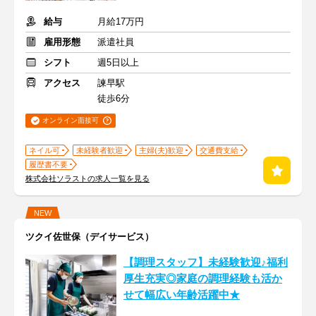
給与
月給17万円
雇用形態
派遣社員
シフト
週5日以上
アクセス
諫早駅
徒歩6分
オンライン面接可
ネイル可
未経験者歓迎
主婦(夫)歓迎
交通費支給
履歴書不要
株式会社ソラストの求人一覧を見る
NEW
ツクイ佐世保（デイサービス）
【調理スタッフ】未経験歓迎♪福利
厚生充実◎家庭の調理経験も活か
せて幅広い年齢活躍中★