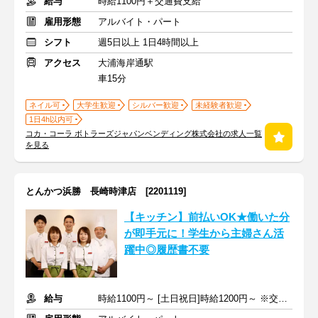
給与
時給1100円＋交通費支給
雇用形態
アルバイト・パート
シフト
週5日以上 1日4時間以上
アクセス
大浦海岸通駅
車15分
ネイル可
大学生歓迎
シルバー歓迎
未経験者歓迎
1日4h以内可
コカ・コーラ ボトラーズジャパンベンディング株式会社の求人一覧
を見る
とんかつ浜勝 長崎時津店 [2201119]
【キッチン】前払いOK★働いた分
が即手元に！学生から主婦さん活
躍中◎履歴書不要
給与
時給1100円～ [土日祝日]時給1200円～ ※交通費全額支給