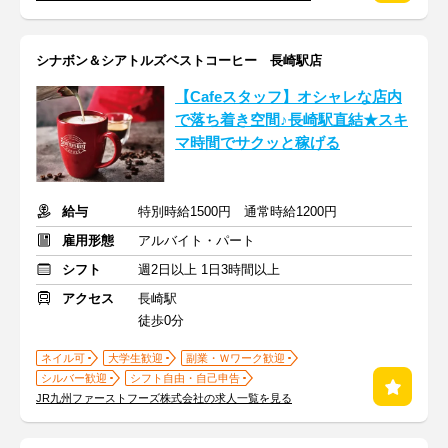
シナボン＆シアトルズベストコーヒー 長崎駅店
【Cafeスタッフ】オシャレな店内
で落ち着き空間♪長崎駅直結★スキ
マ時間でサクッと稼げる
給与
特別時給1500円 通常時給1200円
雇用形態
アルバイト・パート
シフト
週2日以上 1日3時間以上
アクセス
長崎駅
徒歩0分
ネイル可
大学生歓迎
副業・Ｗワーク歓迎
シルバー歓迎
シフト自由・自己申告
JR九州ファーストフーズ株式会社の求人一覧を見る