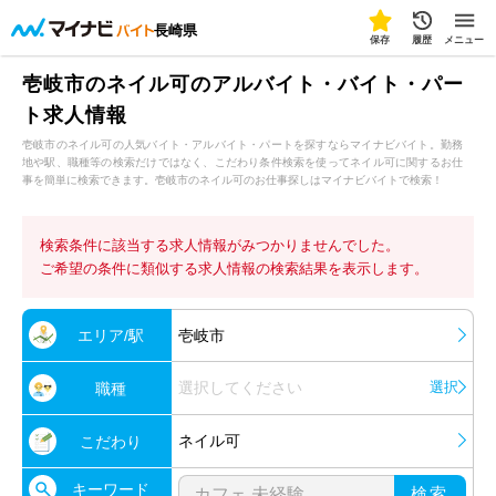
長崎県
保存
履歴
メニュー
壱岐市のネイル可のアルバイト・バイト・パー
ト求人情報
壱岐市のネイル可の人気バイト・アルバイト・パートを探すならマイナビバイト。勤務
地や駅、職種等の検索だけではなく、こだわり条件検索を使ってネイル可に関するお仕
事を簡単に検索できます。壱岐市のネイル可のお仕事探しはマイナビバイトで検索！
検索条件に該当する求人情報がみつかりませんでした。
ご希望の条件に類似する求人情報の検索結果を表示します。
エリア/駅
壱岐市
選択してください
選択
職種
ネイル可
こだわり
キーワード
検索