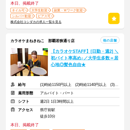
本日、掲載終了
ネイル可
大学生歓迎
副業・Ｗワーク歓迎
シルバー歓迎
ピアス可
株式会社コシダカの求人一覧を見る
他の店舗
カラオケまねきねこ 那覇若狭通り店
【カラオケSTAFF】[日勤・週2] ＼
初バイト率高め♪／大学生多数＝居
心地◎髪色自由★
給与
(1)時給1150円以上 (2)時給1140円以上 (3)時給1050円以上
雇用形態
アルバイト・パート
シフト
週2日 1日3時間以上
アクセス
県庁前駅
徒歩10分
本日、掲載終了