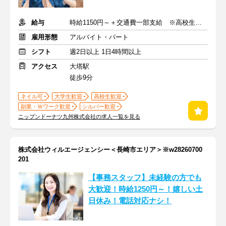
給与
時給1150円～＋交通費一部支給 ※高校生時給：1050円
雇用形態
アルバイト・パート
シフト
週2日以上 1日4時間以上
アクセス
大塔駅
徒歩9分
ネイル可
大学生歓迎
高校生歓迎
副業・Ｗワーク歓迎
シルバー歓迎
ニップンドーナツ九州株式会社の求人一覧を見る
株式会社ウィルエージェンシー＜長崎市エリア＞※w28260700
201
【事務スタッフ】未経験の方でも
大歓迎！時給1250円～！嬉しい土
日休み！電話対応ナシ！