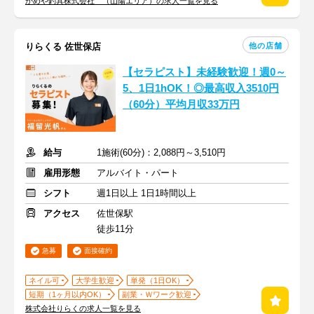
かめや釣具株式会社 （山陽エリア）の求人一覧を見る
他の店舗
りらくる 佐世保店
【セラピスト】未経験歓迎！週0～
5、1日1hOK！◎最高収入3510円
（60分）平均月収33万円
給与
1施術(60分)：2,088円～3,510円
雇用形態
アルバイト・パート
シフト
週1日以上 1日1時間以上
アクセス
佐世保駅
徒歩11分
急募
面接確約
ネイル可
大学生歓迎
単発（1日OK）
短期（1ヶ月以内OK）
副業・Ｗワーク歓迎
株式会社りらくの求人一覧を見る