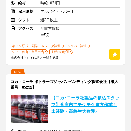
給与
時給1031円
雇用形態
アルバイト・パート
シフト
週2日以上
アクセス
肥前古賀駅
車5分
ネイル可
副業・Ｗワーク歓迎
シルバー歓迎
シフト自由・自己申告
主婦(夫)歓迎
株式会社ツクイの求人一覧を見る
NEW
コカ・コーラ ボトラーズジャパンベンディング株式会社【求人
番号：85292】
【コカ･コーラ社製品の積込スタッ
フ】倉庫内でモクモク裏方作業！
未経験・高校生大歓迎♪