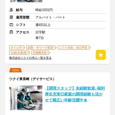
給与
時給1031円
雇用形態
アルバイト・パート
シフト
週4日以上
アクセス
日宇駅
車7分
ネイル可
副業・Ｗワーク歓迎
シフト自由・自己申告
主婦(夫)歓迎
交通費支給
株式会社ツクイの求人一覧を見る
NEW
ツクイ東長崎（デイサービス）
【調理スタッフ】未経験歓迎♪福利
厚生充実◎家庭の調理経験も活か
せて幅広い年齢活躍中★