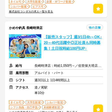
ネイル可
大学生歓迎
副業・Ｗワーク歓迎
シルバー歓迎
ピアス可
株式会社コシダカの求人一覧を見る
他の店舗
かめや釣具 長崎時津店
【販売スタッフ】週3/1日4h～OK♪
20～40代活躍中◎正社員も同時募
集！土日祝時給100円UP↑
給与
長崎時津店：時給1,050円～／佐世保大塔店：時給1,200円～
雇用形態
アルバイト・パート
シフト
週3日以上 1日4時間以上
アクセス
道ノ尾駅
車10分
ネイル可
大学生歓迎
シルバー歓迎
シフト自由・自己申告
未経験者歓迎