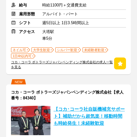
給与
時給1100円＋交通費支給
雇用形態
アルバイト・パート
シフト
週5日以上 1日3.5時間以上
アクセス
大塔駅
車5分
ネイル可
大学生歓迎
シルバー歓迎
未経験者歓迎
1日4h以内可
コカ・コーラ ボトラーズジャパンベンディング株式会社の求人一覧
を見る
NEW
コカ・コーラ ボトラーズジャパンベンディング株式会社【求人
番号：84340】
【コカ･コーラ社自販機補充サポー
ト】補助だから超気楽！移動時間
も時給発生！未経験歓迎