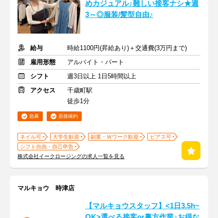
めカジュアル♪難しい接客ナシ★週
3～◎服装/髪型自由♪
給与
時給1100円(昇給あり)＋交通費(3万円まで)
雇用形態
アルバイト・パート
シフト
週3日以上 1日5時間以上
アクセス
千歳町駅
徒歩1分
急募
面接確約
ネイル可
大学生歓迎
副業・Ｗワーク歓迎
ピアス可
シフト自由・自己申告
株式会社イークロージングの求人一覧を見る
マルキョウ 時津店
【マルキョウスタッフ】<1日3.5h~
OK>選べる接客or裏方作業♪お得な