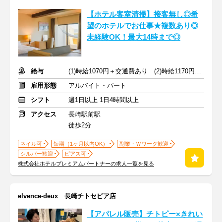
【ホテル客室清掃】接客無し◎希
望のホテルでお仕事★複数あり◎
未経験OK！最大14時まで◎
給与
(1)時給1070円＋交通費あり (2)時給1170円＋交通費なし
雇用形態
アルバイト・パート
シフト
週1日以上 1日4時間以上
アクセス
長崎駅前駅
徒歩2分
ネイル可
短期（1ヶ月以内OK）
副業・Ｗワーク歓迎
シルバー歓迎
ピアス可
株式会社ホテルプレミアムパートナーの求人一覧を見る
elvence-deux 長崎チトセピア店
【アパレル販売】チトピー×きれい