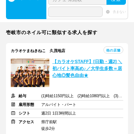
含まない
壱岐市のネイル可に類似する求人を探す
他の店舗
カラオケまねきねこ 久茂地店
【カラオケSTAFF】[日勤・週2] ＼
初バイト率高め♪／大学生多数＝居
心地◎髪色自由★
給与
(1)時給1150円以上 (2)時給1080円以上 (3)時給1100円以上
雇用形態
アルバイト・パート
シフト
週2日 1日3時間以上
アクセス
県庁前駅
徒歩2分