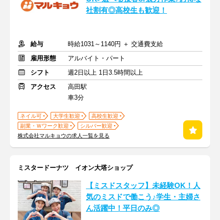
社割有◎高校生も歓迎！
給与
時給1031～1140円 ＋ 交通費支給
雇用形態
アルバイト・パート
シフト
週2日以上 1日3.5時間以上
アクセス
高田駅
車3分
ネイル可
大学生歓迎
高校生歓迎
副業・Ｗワーク歓迎
シルバー歓迎
株式会社マルキョウの求人一覧を見る
ミスタードーナツ イオン大塔ショップ
【ミスドスタッフ】未経験OK！人
気のミスドで働こう♪学生・主婦さ
ん活躍中！平日のみ◎