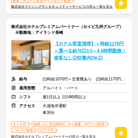
副業・Ｗワーク歓迎
シルバー歓迎
株式会社ライジングサンセキュリティーサービスの求人一覧を見る
株式会社ホテルプレミアムパートナー（セイビ九州グループ）
※勤務地：アイランド長崎
【ホテル客室清掃】＜時給1170円
＞選べる給与◎3.5～4.5時間勤務！
接客なし◎扶養内OK◎
給与
(1)時給1070円＋交通費あり (2)時給1170円＋交通費なし
雇用形態
アルバイト・パート
シフト
週1日以上 1日4時間以上
アクセス
大浦海岸通駅
車30分
ネイル可
短期（1ヶ月以内OK）
副業・Ｗワーク歓迎
シルバー歓迎
ピアス可
株式会社ホテルプレミアムパートナーの求人一覧を見る