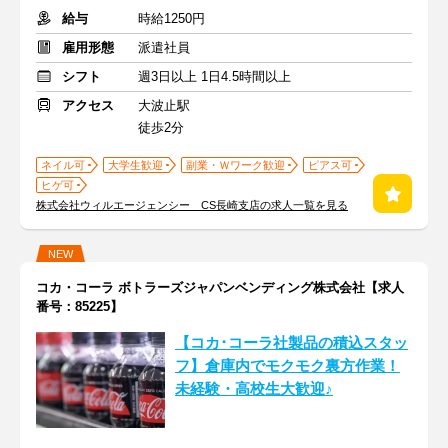
給与
時給1250円
雇用形態
派遣社員
シフト
週3日以上 1日4.5時間以上
アクセス
大波止駅
徒歩2分
ネイル可
大学生歓迎
副業・Ｗワーク歓迎
ピアス可
ヒゲ可
株式会社ウィルエージェンシー CS長崎支店の求人一覧を見る
NEW
コカ・コーラ ボトラーズジャパンベンディング株式会社【求人
番号：85225】
【コカ･コーラ社製品の積込スタッ
フ】倉庫内でモクモク裏方作業！
未経験・高校生大歓迎♪