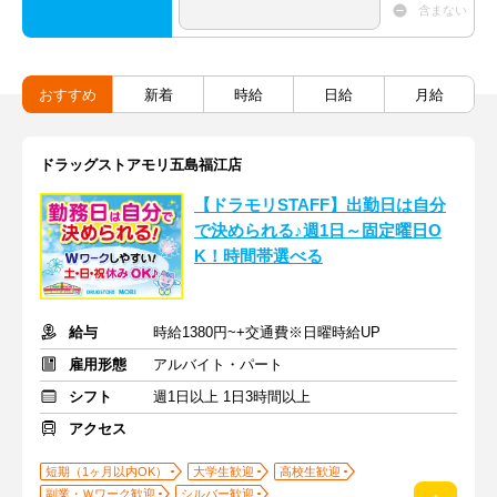
含まない
おすすめ
新着
時給
日給
月給
ドラッグストアモリ五島福江店
【ドラモリSTAFF】出勤日は自分
で決められる♪週1日～固定曜日O
K！時間帯選べる
給与
時給1380円~+交通費※日曜時給UP
雇用形態
アルバイト・パート
シフト
週1日以上 1日3時間以上
アクセス
短期（1ヶ月以内OK）
大学生歓迎
高校生歓迎
副業・Ｗワーク歓迎
シルバー歓迎