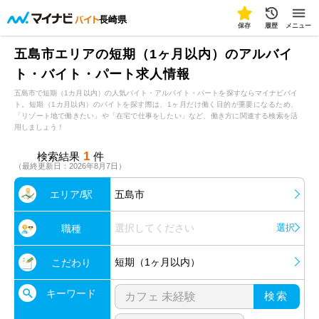
長崎県
保存
履歴
メニュー
五島市エリアの短期（1ヶ月以内）のアルバイ
ト・バイト・パート求人情報
五島市で短期（1カ月以内）の人気バイト・アルバイト・パートを探すならマイナビバイ
ト。短期（1カ月以内）のバイトを探す際は、1ヶ月だけ働く目的が重要になるため、
「リゾート地で働きたい」や「在宅で仕事をしたい」など、働き方に関連する検索を活
用しましょう！
1
検索結果
件
（最終更新日：2026年8月7日）
エリア/駅
五島市
選択してください
選択
職種
短期（1ヶ月以内）
こだわり
キーワード
検索