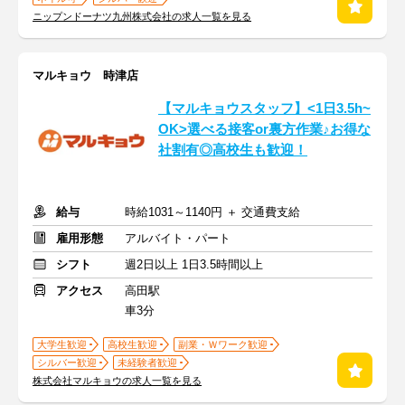
ニップンドーナツ九州株式会社の求人一覧を見る
マルキョウ 時津店
【マルキョウスタッフ】<1日3.5h~
OK>選べる接客or裏方作業♪お得な
社割有◎高校生も歓迎！
給与
時給1031～1140円 ＋ 交通費支給
雇用形態
アルバイト・パート
シフト
週2日以上 1日3.5時間以上
アクセス
高田駅
車3分
大学生歓迎
高校生歓迎
副業・Ｗワーク歓迎
シルバー歓迎
未経験者歓迎
株式会社マルキョウの求人一覧を見る