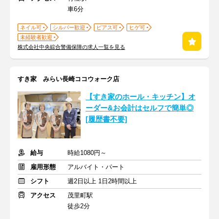
車6分
ネイル可
シルバー歓迎
ピアス可
ヒゲ可
未経験者歓迎
株式会社中央綜合警備保障の求人一覧を見る
すき家 みらい長崎ココウォーク店
【すき家のホール・キッチン】オ
ーダー&お会計はセルフで簡単◎
[履歴書不要]
給与
時給1080円～
雇用形態
アルバイト・パート
シフト
週2日以上 1日2時間以上
アクセス
茂里町駅
徒歩2分