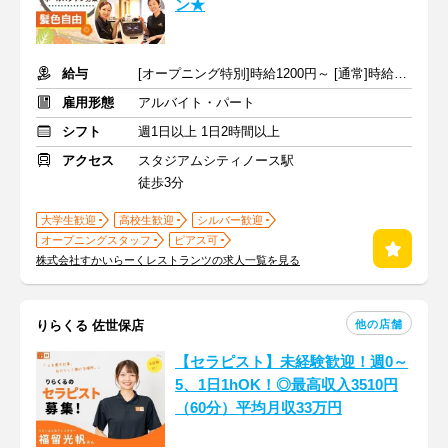
ン★
給与
[オープニング特別]時給1200円～ [通常]時給1100円～ ＋交通費
雇用形態
アルバイト・パート
シフト
週1日以上 1日2時間以上
アクセス
スタジアムシティノース駅
徒歩3分
大学生歓迎
高校生歓迎
シルバー歓迎
オープニングスタッフ
ピアス可
株式会社すかいらーくレストランツの求人一覧を見る
他の店舗
りらくる 佐世保店
【セラピスト】未経験歓迎！週0～
5、1日1hOK！◎最高収入3510円
（60分）平均月収33万円