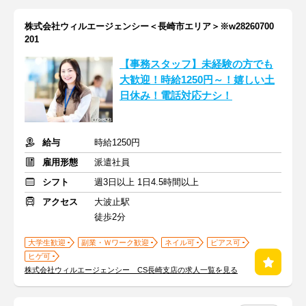
株式会社ウィルエージェンシー＜長崎市エリア＞※w28260700
201
【事務スタッフ】未経験の方でも
大歓迎！時給1250円～！嬉しい土
日休み！電話対応ナシ！
給与
時給1250円
雇用形態
派遣社員
シフト
週3日以上 1日4.5時間以上
アクセス
大波止駅
徒歩2分
大学生歓迎
副業・Ｗワーク歓迎
ネイル可
ピアス可
ヒゲ可
株式会社ウィルエージェンシー CS長崎支店の求人一覧を見る