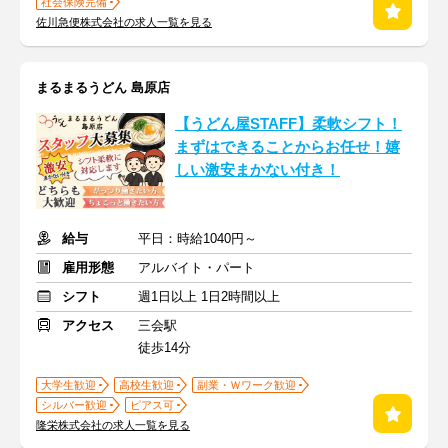
社会保険完備
佐川急便株式会社の求人一覧を見る
まるまるうどん 島原店
【うどん屋STAFF】柔軟シフト！
まずはできることからお任せ！嬉
しい激安まかない付き！
給与
平日：時給1040円～
雇用形態
アルバイト・パート
シフト
週1日以上 1日2時間以上
アクセス
三会駅
徒歩14分
大学生歓迎
高校生歓迎
副業・Ｗワーク歓迎
シルバー歓迎
ピアス可
隆栄株式会社の求人一覧を見る