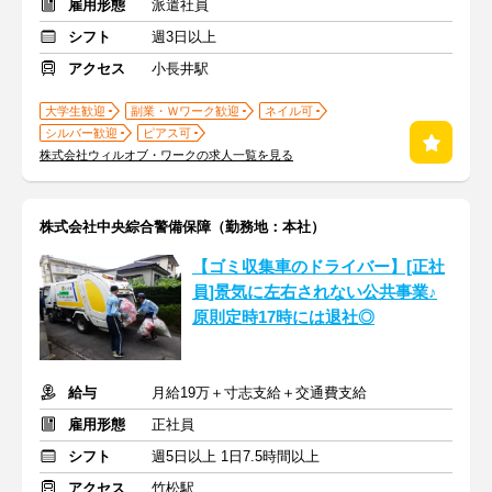
雇用形態
派遣社員
シフト
週3日以上
アクセス
小長井駅
大学生歓迎
副業・Ｗワーク歓迎
ネイル可
シルバー歓迎
ピアス可
株式会社ウィルオブ・ワークの求人一覧を見る
株式会社中央綜合警備保障（勤務地：本社）
【ゴミ収集車のドライバー】[正社
員]景気に左右されない公共事業♪
原則定時17時には退社◎
給与
月給19万＋寸志支給＋交通費支給
雇用形態
正社員
シフト
週5日以上 1日7.5時間以上
アクセス
竹松駅