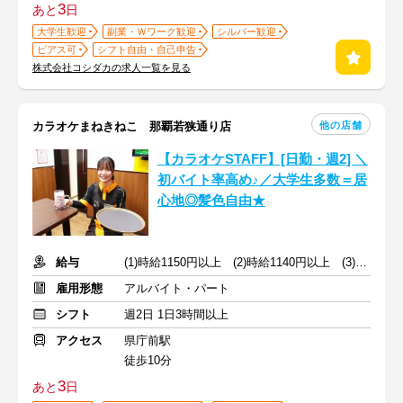
3
あと
日
大学生歓迎
副業・Ｗワーク歓迎
シルバー歓迎
ピアス可
シフト自由・自己申告
株式会社コシダカの求人一覧を見る
他の店舗
カラオケまねきねこ 那覇若狭通り店
【カラオケSTAFF】[日勤・週2] ＼
初バイト率高め♪／大学生多数＝居
心地◎髪色自由★
給与
(1)時給1150円以上 (2)時給1140円以上 (3)時給1050円以上
雇用形態
アルバイト・パート
シフト
週2日 1日3時間以上
アクセス
県庁前駅
徒歩10分
3
あと
日