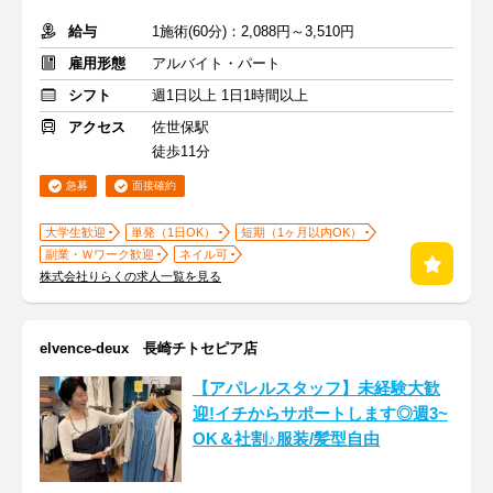
給与
1施術(60分)：2,088円～3,510円
雇用形態
アルバイト・パート
シフト
週1日以上 1日1時間以上
アクセス
佐世保駅
徒歩11分
急募
面接確約
大学生歓迎
単発（1日OK）
短期（1ヶ月以内OK）
副業・Ｗワーク歓迎
ネイル可
株式会社りらくの求人一覧を見る
elvence-deux 長崎チトセピア店
【アパレルスタッフ】未経験大歓
迎!イチからサポートします◎週3~
OK＆社割♪服装/髪型自由