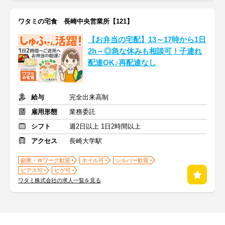
ワタミの宅食 長崎中央営業所【121】
【お弁当の宅配】13～17時から1日
2h～◎急な休みも相談可！子連れ
配達OK♪再配達なし
給与
完全出来高制
雇用形態
業務委託
シフト
週2日以上 1日2時間以上
アクセス
長崎大学駅
副業・Ｗワーク歓迎
ネイル可
シルバー歓迎
ピアス可
ヒゲ可
ワタミ株式会社の求人一覧を見る