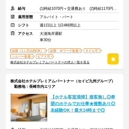
給与
(1)時給1070円＋交通費あり (2)時給1170円＋交通費なし
雇用形態
アルバイト・パート
シフト
週1日以上 1日4時間以上
アクセス
大浦海岸通駅
車30分
短期（1ヶ月以内OK）
副業・Ｗワーク歓迎
ネイル可
シルバー歓迎
ピアス可
株式会社ホテルプレミアムパートナーの求人一覧を見る
株式会社ホテルプレミアムパートナー（セイビ九州グループ）
勤務地：長崎市内エリア
【ホテル客室清掃】接客無し◎希
望のホテルでお仕事★複数あり◎
未経験OK！最大14時まで◎