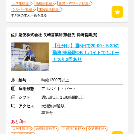
大学生歓迎
高校生歓迎
副業・Ｗワーク歓迎
シルバー歓迎
未経験者歓迎
すき家の求人一覧を見る
佐川急便株式会社 長崎営業所(勤務先:長崎営業所)
【仕分け】週5日で20:00～5:30の
勤務!未経験OK！バイトでもボー
ナス年2回あり
給与
時給1300円以上
雇用形態
アルバイト・パート
シフト
週5日以上 1日8時間以上
アクセス
大浦海岸通駅
車16分
3
あと
日
大学生歓迎
未経験者歓迎
主婦(夫)歓迎
交通費支給