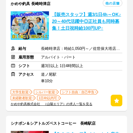
他の店舗
かめや釣具 長崎時津店
【販売スタッフ】週3/1日4h～OK♪
20～40代活躍中◎正社員も同時募
集！土日祝時給100円UP↑
給与
長崎時津店：時給1,050円～／佐世保大塔店：時給1,200円～
雇用形態
アルバイト・パート
シフト
週3日以上 1日4時間以上
アクセス
道ノ尾駅
車10分
大学生歓迎
シルバー歓迎
シフト自由・自己申告
未経験者歓迎
1日4h以内可
かめや釣具株式会社 （山陽エリア）の求人一覧を見る
シナボン＆シアトルズベストコーヒー 長崎駅店