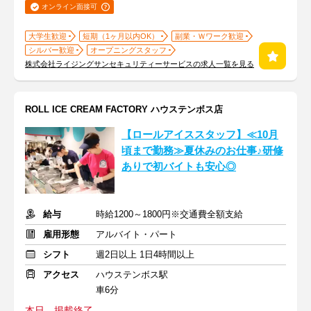
オンライン面接可
大学生歓迎
短期（1ヶ月以内OK）
副業・Ｗワーク歓迎
シルバー歓迎
オープニングスタッフ
株式会社ライジングサンセキュリティーサービスの求人一覧を見る
ROLL ICE CREAM FACTORY ハウステンボス店
【ロールアイススタッフ】≪10月
頃まで勤務≫夏休みのお仕事♪研修
ありで初バイトも安心◎
給与
時給1200～1800円※交通費全額支給
雇用形態
アルバイト・パート
シフト
週2日以上 1日4時間以上
アクセス
ハウステンボス駅
車6分
本日、掲載終了