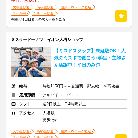
大学生歓迎
高校生歓迎
副業・Ｗワーク歓迎
ネイル可
シルバー歓迎
有限会社田口商会の求人一覧を見る
ミスタードーナツ イオン大塔ショップ
【ミスドスタッフ】未経験OK！人
気のミスドで働こう♪学生・主婦さ
ん活躍中！平日のみ◎
給与
時給1150円～＋交通費一部支給 ※高校生時給：1050円
雇用形態
アルバイト・パート
シフト
週2日以上 1日4時間以上
アクセス
大塔駅
徒歩9分
大学生歓迎
高校生歓迎
副業・Ｗワーク歓迎
ネイル可
シルバー歓迎