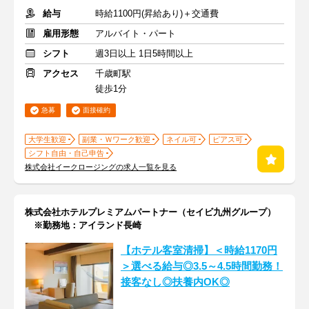
給与
時給1100円(昇給あり)＋交通費
雇用形態
アルバイト・パート
シフト
週3日以上 1日5時間以上
アクセス
千歳町駅
徒歩1分
急募
面接確約
大学生歓迎
副業・Ｗワーク歓迎
ネイル可
ピアス可
シフト自由・自己申告
株式会社イークロージングの求人一覧を見る
株式会社ホテルプレミアムパートナー（セイビ九州グループ）
※勤務地：アイランド長崎
【ホテル客室清掃】＜時給1170円
＞選べる給与◎3.5～4.5時間勤務！
接客なし◎扶養内OK◎