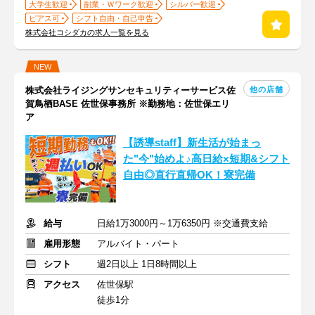
大学生歓迎
副業・Ｗワーク歓迎
シルバー歓迎
ピアス可
シフト自由・自己申告
株式会社コシダカの求人一覧を見る
NEW
他の店舗
株式会社ライジングサンセキュリティーサービス佐
賀鳥栖BASE 佐世保事務所 ※勤務地：佐世保エリ
ア
【誘導staff】新生活が始まっ
た"今"始めよ♪高日給×短期&シフト
自由◎直行直帰OK！寮完備
給与
日給1万3000円～1万6350円 ※交通費支給
雇用形態
アルバイト・パート
シフト
週2日以上 1日8時間以上
アクセス
佐世保駅
徒歩1分