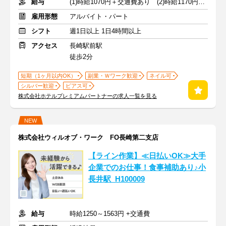
給与
(1)時給1070円＋交通費あり (2)時給1170円＋交通費なし
雇用形態
アルバイト・パート
シフト
週1日以上 1日4時間以上
アクセス
長崎駅前駅
徒歩2分
短期（1ヶ月以内OK）
副業・Ｗワーク歓迎
ネイル可
シルバー歓迎
ピアス可
株式会社ホテルプレミアムパートナーの求人一覧を見る
NEW
株式会社ウィルオブ・ワーク FO長崎第二支店
【ライン作業】≪日払いOK≫大手
企業でのお仕事！食事補助あり♪小
長井駅_H100009
給与
時給1250～1563円 +交通費