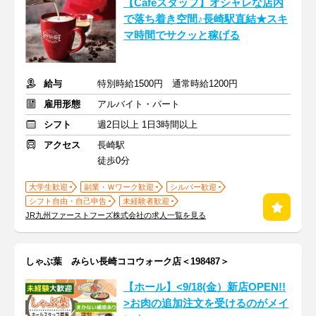
【Cafeスタッフ】オシャレな店内
で落ち着き空間♪長崎駅直結★スキ
マ時間でサクッと稼げる
給与
特別時給1500円 通常時給1200円
雇用形態
アルバイト・パート
シフト
週2日以上 1日3時間以上
アクセス
長崎駅
徒歩0分
大学生歓迎
副業・Ｗワーク歓迎
シルバー歓迎
シフト自由・自己申告
未経験者歓迎
JR九州ファーストフーズ株式会社の求人一覧を見る
しゃぶ葉 みらい長崎ココウォーク店＜198487＞
【ホール】<9/18(金）新店OPEN!!
>お肉の追加注文を受けるのがメイ