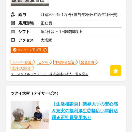
給与
月給30～45.1万円+賞与年2回+昇給年1回+交通費全額
雇用形態
正社員
シフト
週4日以上 1日8時間以上
アクセス
大塔駅
オンライン面接可
シルバー歓迎
ヒゲ可
未経験者歓迎
髪色自由
主婦(夫)歓迎
ユースタイルラボラトリー株式会社の求人一覧を見る
ツクイ大村（デイサービス）
【生活相談員】業界大手の安心感
＆充実の福利厚生◎幅広い年齢活
躍★正社員登用あり