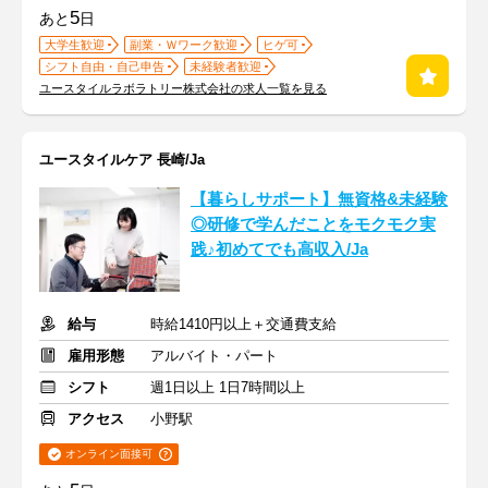
5
あと
日
大学生歓迎
副業・Ｗワーク歓迎
ヒゲ可
シフト自由・自己申告
未経験者歓迎
ユースタイルラボラトリー株式会社の求人一覧を見る
ユースタイルケア 長崎/Ja
【暮らしサポート】無資格&未経験
◎研修で学んだことをモクモク実
践♪初めてでも高収入/Ja
給与
時給1410円以上＋交通費支給
雇用形態
アルバイト・パート
シフト
週1日以上 1日7時間以上
アクセス
小野駅
オンライン面接可