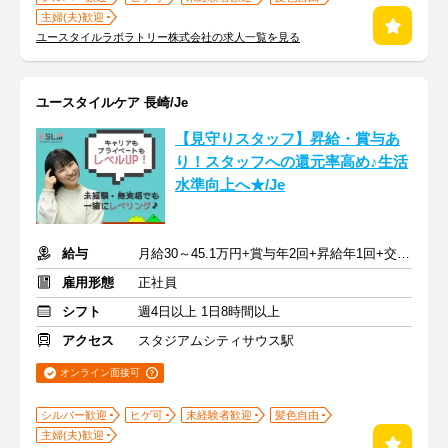
主婦(夫)歓迎
ユースタイルラボラトリー株式会社の求人一覧を見る
ユースタイルケア 長崎/Je
【見守りスタッフ】昇給・賞与あ
り！スタッフへの還元率高め♪生活
水準向上へ★/Je
給与
月給30～45.1万円+賞与年2回+昇給年1回+交通費全額
雇用形態
正社員
シフト
週4日以上 1日8時間以上
アクセス
スタジアムシティサウス駅
オンライン面接可
シルバー歓迎
ヒゲ可
未経験者歓迎
髪色自由
主婦(夫)歓迎