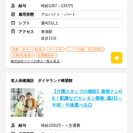
給与
時給1267～1337円
雇用形態
アルバイト・パート
シフト
週4日以上
アクセス
東湊駅
徒歩11分
副業・Ｗワーク歓迎
ネイル可
シフト自由・自己申告
主婦(夫)歓迎
交通費支給
株式会社ツクイの求人一覧を見る
老人保健施設 ダイヤランド崎望館
【介護スタッフの補助】資格ナシO
K！配膳などカンタン業務♪週2日～
午前・午後選べる◎
給与
時給1031円～＋交通費