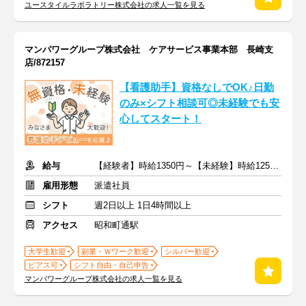
ユースタイルラボラトリー株式会社の求人一覧を見る
マンパワーグループ株式会社 ケアサービス事業本部 長崎支
店/872157
【看護助手】資格なしでOK♪日勤
のみ×シフト相談可◎未経験でも安
心してスタート！
給与
【経験者】時給1350円～【未経験】時給1250円～ ※交通費全額
雇用形態
派遣社員
シフト
週2日以上 1日4時間以上
アクセス
昭和町通駅
大学生歓迎
副業・Ｗワーク歓迎
シルバー歓迎
ピアス可
シフト自由・自己申告
マンパワーグループ株式会社の求人一覧を見る