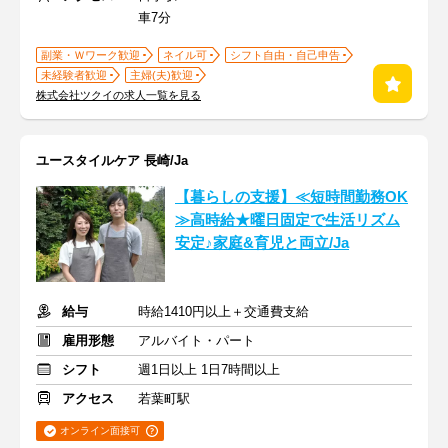
車7分
副業・Ｗワーク歓迎
ネイル可
シフト自由・自己申告
未経験者歓迎
主婦(夫)歓迎
株式会社ツクイの求人一覧を見る
ユースタイルケア 長崎/Ja
【暮らしの支援】≪短時間勤務OK
≫高時給★曜日固定で生活リズム
安定♪家庭&育児と両立/Ja
給与
時給1410円以上＋交通費支給
雇用形態
アルバイト・パート
シフト
週1日以上 1日7時間以上
アクセス
若葉町駅
オンライン面接可