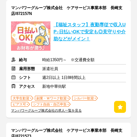
マンパワーグループ株式会社 ケアサービス事業本部 長崎支
店/872157N
【福祉スタッフ】夜勤専従で収入U
P♪日払いOKで安定も◎見守りや介
助などがメイン！
給与
時給1350円～ ※交通費全額
雇用形態
派遣社員
シフト
週2日以上 1日8時間以上
アクセス
新地中華街駅
大学生歓迎
副業・Ｗワーク歓迎
シルバー歓迎
ピアス可
シフト自由・自己申告
マンパワーグループ株式会社の求人一覧を見る
マンパワーグループ株式会社 ケアサービス事業本部 長崎支
店/8721573