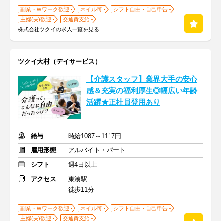
副業・Ｗワーク歓迎
ネイル可
シフト自由・自己申告
主婦(夫)歓迎
交通費支給
株式会社ツクイの求人一覧を見る
ツクイ大村（デイサービス）
【介護スタッフ】業界大手の安心
感＆充実の福利厚生◎幅広い年齢
活躍★正社員登用あり
給与
時給1087～1117円
雇用形態
アルバイト・パート
シフト
週4日以上
アクセス
東湊駅
徒歩11分
副業・Ｗワーク歓迎
ネイル可
シフト自由・自己申告
主婦(夫)歓迎
交通費支給