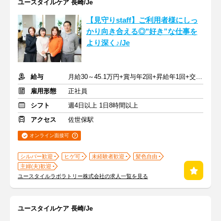
ユースタイルケア 長崎/Je
【見守りstaff】ご利用者様にしっ
かり向き合える◎"好き”な仕事を
より深く♪/Je
給与
月給30～45.1万円+賞与年2回+昇給年1回+交通費全額
雇用形態
正社員
シフト
週4日以上 1日8時間以上
アクセス
佐世保駅
オンライン面接可
シルバー歓迎
ヒゲ可
未経験者歓迎
髪色自由
主婦(夫)歓迎
ユースタイルラボラトリー株式会社の求人一覧を見る
ユースタイルケア 長崎/Je