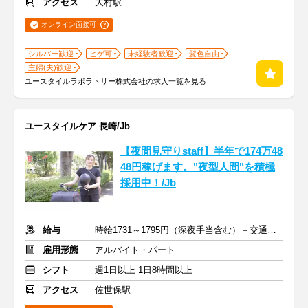
アクセス
大村駅
オンライン面接可
シルバー歓迎
ヒゲ可
未経験者歓迎
髪色自由
主婦(夫)歓迎
ユースタイルラボラトリー株式会社の求人一覧を見る
ユースタイルケア 長崎/Jb
【夜間見守りstaff】半年で174万48
48円稼げます。"夜型人間"を積極
採用中！/Jb
給与
時給1731～1795円（深夜手当含む）＋交通費支給
雇用形態
アルバイト・パート
シフト
週1日以上 1日8時間以上
アクセス
佐世保駅