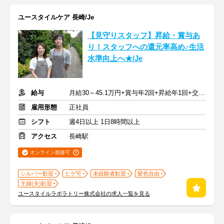
ユースタイルケア 長崎/Je
【見守りスタッフ】昇給・賞与あ
り！スタッフへの還元率高め♪生活
水準向上へ★/Je
給与
月給30～45.1万円+賞与年2回+昇給年1回+交通費全額
雇用形態
正社員
シフト
週4日以上 1日8時間以上
アクセス
長崎駅
オンライン面接可
シルバー歓迎
ヒゲ可
未経験者歓迎
髪色自由
主婦(夫)歓迎
ユースタイルラボラトリー株式会社の求人一覧を見る