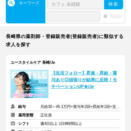
キーワード
検索
含まない
長崎県の薬剤師・登録販売者(登録販売者)に類似する
求人を探す
ユースタイルケア 長崎/Je
【生活フォロー】昇進・昇給・賞
与あり◎頑張りが結果に反映！モ
チベーションUP★/Je
給与
月給30～45.1万円+賞与年2回+昇給年1回+交通費全額
雇用形態
正社員
シフト
週4日以上 1日8時間以上