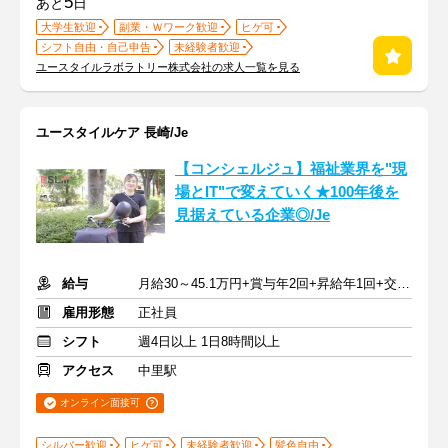
5
あと
日
大学生歓迎
副業・Ｗワーク歓迎
ヒゲ可
シフト自由・自己申告
未経験者歓迎
ユースタイルラボラトリー株式会社の求人一覧を見る
ユースタイルケア 長崎/Je
【コンシェルジュ】福祉業界を"現
場とIT"で変えていく★100年後を
見据えている企業◎/Je
給与
月給30～45.1万円+賞与年2回+昇給年1回+交通費全額
雇用形態
正社員
シフト
週4日以上 1日8時間以上
アクセス
中里駅
オンライン面接可
シルバー歓迎
ヒゲ可
未経験者歓迎
髪色自由