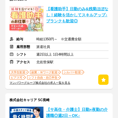
【看護助手】日勤のみ&残業ほぼな
し！経験を活かしてスキルアップ♪
ブランクも歓迎◎
給与
時給1350円～ ※交通費全額
雇用形態
派遣社員
シフト
週2日以上 1日4時間以上
アクセス
北佐世保駅
大学生歓迎
副業・Ｗワーク歓迎
シルバー歓迎
ピアス可
シフト自由・自己申告
マンパワーグループ株式会社の求人一覧を見る
株式会社キャリア SC長崎
【サ高住・介護士】日勤×夜勤の介
護職◎週2日～OK♪