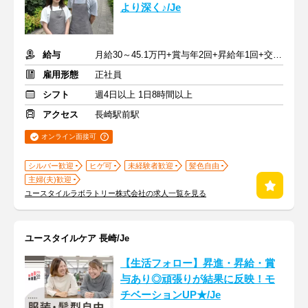
より深く♪/Je
給与
月給30～45.1万円+賞与年2回+昇給年1回+交通費全額
雇用形態
正社員
シフト
週4日以上 1日8時間以上
アクセス
長崎駅前駅
オンライン面接可
シルバー歓迎
ヒゲ可
未経験者歓迎
髪色自由
主婦(夫)歓迎
ユースタイルラボラトリー株式会社の求人一覧を見る
ユースタイルケア 長崎/Je
【生活フォロー】昇進・昇給・賞
与あり◎頑張りが結果に反映！モ
チベーションUP★/Je