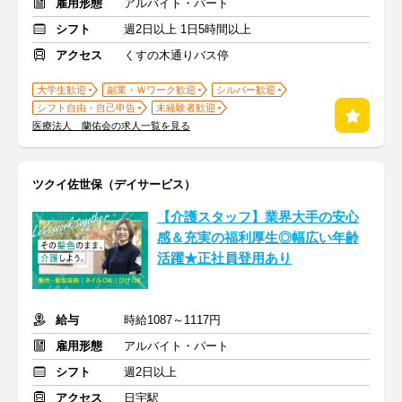
雇用形態
アルバイト・パート
シフト
週2日以上 1日5時間以上
アクセス
くすの木通りバス停
大学生歓迎
副業・Ｗワーク歓迎
シルバー歓迎
シフト自由・自己申告
未経験者歓迎
医療法人 蘭佑会の求人一覧を見る
ツクイ佐世保（デイサービス）
【介護スタッフ】業界大手の安心
感＆充実の福利厚生◎幅広い年齢
活躍★正社員登用あり
給与
時給1087～1117円
雇用形態
アルバイト・パート
シフト
週2日以上
アクセス
日宇駅