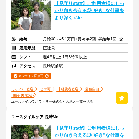
【見守りstaff】ご利用者様にしっ
かり向き合える◎"好き”な仕事を
より深く♪/Je
給与
月給30～45.1万円+賞与年2回+昇給年1回+交通費全額
雇用形態
正社員
シフト
週4日以上 1日8時間以上
アクセス
長崎駅前駅
オンライン面接可
シルバー歓迎
ヒゲ可
未経験者歓迎
髪色自由
主婦(夫)歓迎
ユースタイルラボラトリー株式会社の求人一覧を見る
ユースタイルケア 長崎/Je
【見守りstaff】ご利用者様にしっ
かり向き合える◎"好き”な仕事を