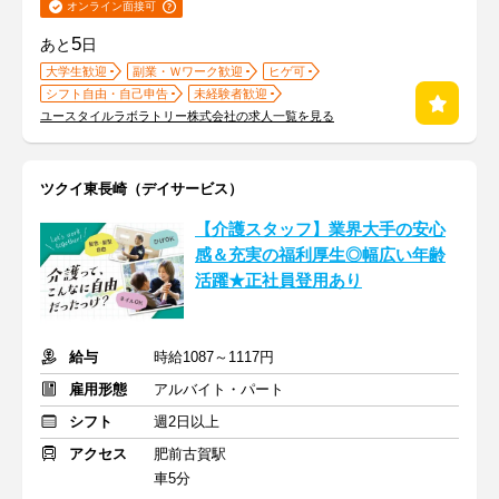
オンライン面接可
5
あと
日
大学生歓迎
副業・Ｗワーク歓迎
ヒゲ可
シフト自由・自己申告
未経験者歓迎
ユースタイルラボラトリー株式会社の求人一覧を見る
ツクイ東長崎（デイサービス）
【介護スタッフ】業界大手の安心
感＆充実の福利厚生◎幅広い年齢
活躍★正社員登用あり
給与
時給1087～1117円
雇用形態
アルバイト・パート
シフト
週2日以上
アクセス
肥前古賀駅
車5分