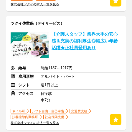
株式会社ツクイの求人一覧を見る
ツクイ佐世保（デイサービス）
【介護スタッフ】業界大手の安心
感＆充実の福利厚生◎幅広い年齢
活躍★正社員登用あり
給与
時給1187～1217円
雇用形態
アルバイト・パート
シフト
週1日以上
アクセス
日宇駅
車7分
ネイル可
シフト自由・自己申告
交通費支給
扶養控除内勤務可
社会保険完備
株式会社ツクイの求人一覧を見る