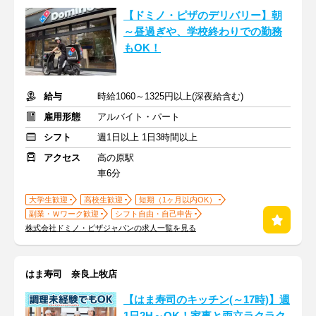
【ドミノ・ピザのデリバリー】朝
～昼過ぎや、学校終わりでの勤務
もOK！
給与
時給1060～1325円以上(深夜給含む)
雇用形態
アルバイト・パート
シフト
週1日以上 1日3時間以上
アクセス
高の原駅
車6分
大学生歓迎
高校生歓迎
短期（1ヶ月以内OK）
副業・Ｗワーク歓迎
シフト自由・自己申告
株式会社ドミノ・ピザジャパンの求人一覧を見る
はま寿司 奈良上牧店
【はま寿司のキッチン(～17時)】週