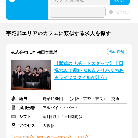
含まない
宇陀郡エリアのカフェに類似する求人を探す
他の店舗
株式会社FEM 梅田営業所
【挙式のサポートスタッフ】土日
祝のみ！週1～OK☆メリハリのあ
るライフスタイルが叶う♪
給与
時給1185円～（大阪・京都・奈良）＋交通費全額支給（規定あり）
雇用形態
アルバイト・パート
シフト
週1日以上 1日8時間以上
アクセス
大阪駅
大学生歓迎
副業・Ｗワーク歓迎
土日祝