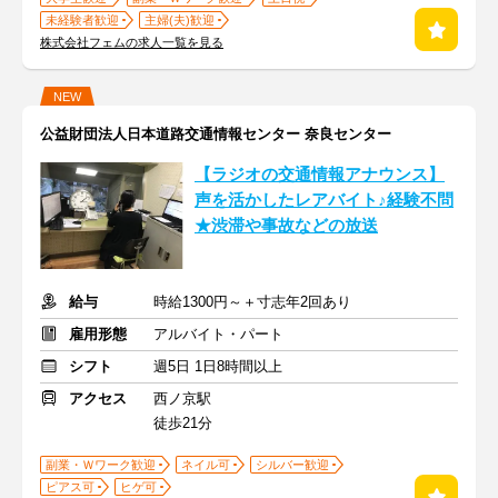
未経験者歓迎
主婦(夫)歓迎
株式会社フェムの求人一覧を見る
NEW
公益財団法人日本道路交通情報センター 奈良センター
【ラジオの交通情報アナウンス】
声を活かしたレアバイト♪経験不問
★渋滞や事故などの放送
給与
時給1300円～＋寸志年2回あり
雇用形態
アルバイト・パート
シフト
週5日 1日8時間以上
アクセス
西ノ京駅
徒歩21分
副業・Ｗワーク歓迎
ネイル可
シルバー歓迎
ピアス可
ヒゲ可