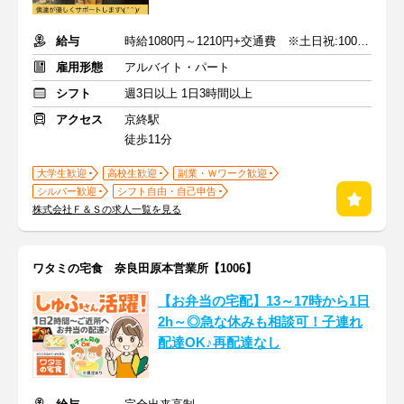
給与
時給1080円～1210円+交通費 ※土日祝:100円UP/朝7～9時:30円UP
雇用形態
アルバイト・パート
シフト
週3日以上 1日3時間以上
アクセス
京終駅
徒歩11分
大学生歓迎
高校生歓迎
副業・Ｗワーク歓迎
シルバー歓迎
シフト自由・自己申告
株式会社Ｆ＆Ｓの求人一覧を見る
ワタミの宅食 奈良田原本営業所【1006】
【お弁当の宅配】13～17時から1日
2h～◎急な休みも相談可！子連れ
配達OK♪再配達なし