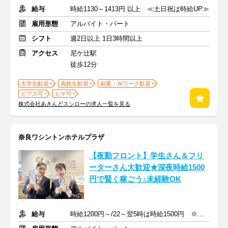
給与
時給1130～1413円 以上 ≪土日祝は時給UP≫
雇用形態
アルバイト・パート
シフト
週2日以上 1日3時間以上
アクセス
尼ケ辻駅
徒歩12分
大学生歓迎
高校生歓迎
副業・Ｗワーク歓迎
ピアス可
ヒゲ可
株式会社あきんどスシローの求人一覧を見る
奈良ワシントンホテルプラザ
【夜勤フロント】学生さん＆フリ
ーターさん大歓迎★深夜時給1500
円で賢く稼ごう♪未経験OK
給与
時給1200円～/22～翌5時は時給1500円 ※交通費規定支給