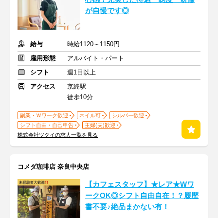
が自慢です◎
給与
時給1120～1150円
雇用形態
アルバイト・パート
シフト
週1日以上
アクセス
京終駅
徒歩10分
副業・Ｗワーク歓迎
ネイル可
シルバー歓迎
シフト自由・自己申告
主婦(夫)歓迎
株式会社ツクイの求人一覧を見る
コメダ珈琲店 奈良中央店
【カフェスタッフ】★レア★Wワ
ークOK◎シフト自由自在！？履歴
書不要♪絶品まかない有！