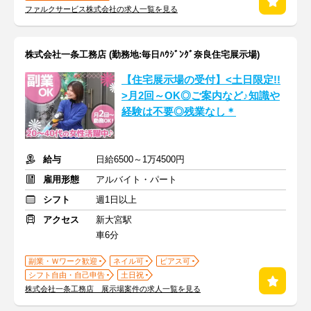
ファルクサービス株式会社の求人一覧を見る
株式会社一条工務店 (勤務地:毎日ﾊｳｼﾞﾝｸﾞ奈良住宅展示場)
【住宅展示場の受付】<土日限定!!
>月2回～OK◎ご案内など♪知識や
経験は不要◎残業なし＊
給与
日給6500～1万4500円
雇用形態
アルバイト・パート
シフト
週1日以上
アクセス
新大宮駅
車6分
副業・Ｗワーク歓迎
ネイル可
ピアス可
シフト自由・自己申告
土日祝
株式会社一条工務店 展示場案件の求人一覧を見る