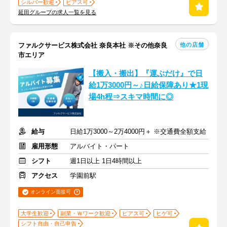
シルバー歓迎
ピアス可
延田グループの求人一覧を見る
他の店舗
ファルクサービス株式会社 奈良本社 ※その他奈良
市エリア
【搬入・搬出】『運ぶだけ』で日
給1万3000円～♪日給保障あり★1現
場4h程⇒スキマ時間に◎
給与
日給1万3000～2万4000円＋ ※交通費全額支給
雇用形態
アルバイト・パート
シフト
週1日以上 1日4時間以上
アクセス
学園前駅
オンライン面接可
大学生歓迎
副業・Ｗワーク歓迎
ピアス可
ヒゲ可
シフト自由・自己申告