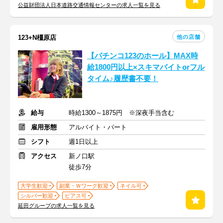
公益財団法人日本道路交通情報センターの求人一覧を見る
他の店舗
123+N橿原店
【パチンコ123のホール】MAX時
給1800円以上×スキマバイトorフル
タイム♪履歴書不要！
給与
時給1300～1875円 ※深夜手当含む
雇用形態
アルバイト・パート
シフト
週1日以上
アクセス
新ノ口駅
徒歩7分
大学生歓迎
副業・Ｗワーク歓迎
ネイル可
シルバー歓迎
ピアス可
延田グループの求人一覧を見る