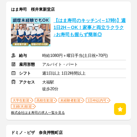
はま寿司 桜井東新堂店
【はま寿司のキッチン(～17時)】週
1日2H～OK！家事と両立ラクラク
♪お寿司も握らず簡単◎
給与
時給1080円＋曜日手当(土日祝+70円)
雇用形態
アルバイト・パート
シフト
週1日以上 1日2時間以上
アクセス
大福駅
徒歩20分
大学生歓迎
高校生歓迎
未経験者歓迎
1日4h以内可
主婦(夫)歓迎
株式会社はま寿司の求人一覧を見る
ドミノ・ピザ 奈良押熊町店