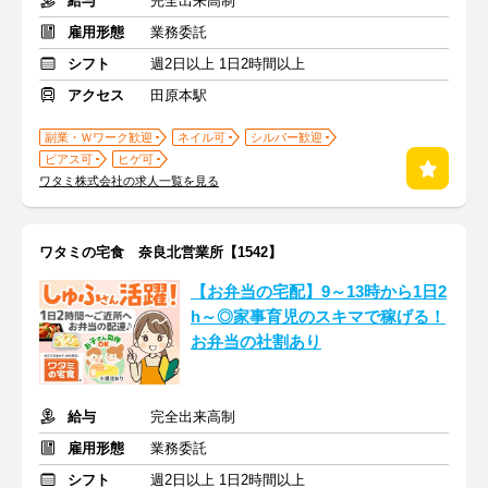
給与
完全出来高制
雇用形態
業務委託
シフト
週2日以上 1日2時間以上
アクセス
田原本駅
副業・Ｗワーク歓迎
ネイル可
シルバー歓迎
ピアス可
ヒゲ可
ワタミ株式会社の求人一覧を見る
ワタミの宅食 奈良北営業所【1542】
【お弁当の宅配】9～13時から1日2
h～◎家事育児のスキマで稼げる！
お弁当の社割あり
給与
完全出来高制
雇用形態
業務委託
シフト
週2日以上 1日2時間以上