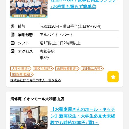
1日2H～OK！家事と両立ラクラク
♪お寿司も握らず簡単◎
給与
時給1120円＋曜日手当(土日祝+70円)
雇用形態
アルバイト・パート
シフト
週1日以上 1日2時間以上
アクセス
志都美駅
車8分
大学生歓迎
高校生歓迎
未経験者歓迎
1日4h以内可
主婦(夫)歓迎
株式会社はま寿司の求人一覧を見る
清修庵 イオンモール大和郡山店
【お蕎麦屋さんのホール・キッチ
ン】新高校生・大学生必見★未経
験でも時給1200円♪週1～