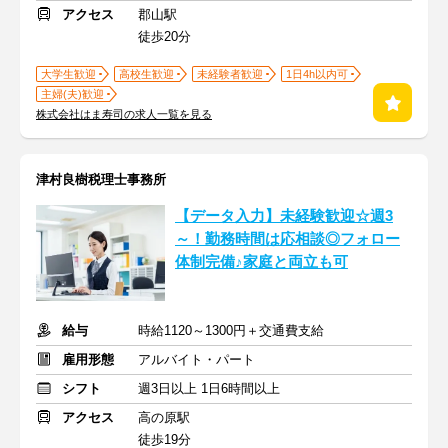
アクセス
郡山駅
徒歩20分
大学生歓迎
高校生歓迎
未経験者歓迎
1日4h以内可
主婦(夫)歓迎
株式会社はま寿司の求人一覧を見る
津村良樹税理士事務所
【データ入力】未経験歓迎☆週3
～！勤務時間は応相談◎フォロー
体制完備♪家庭と両立も可
給与
時給1120～1300円＋交通費支給
雇用形態
アルバイト・パート
シフト
週3日以上 1日6時間以上
アクセス
高の原駅
徒歩19分