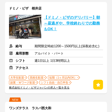
ドミノ・ピザ 桜井店
【ドミノ・ピザのデリバリー】朝
～昼過ぎや、学校終わりでの勤務
もOK！
給与
期間限定時給1200～1500円以上(深夜給含む)
雇用形態
アルバイト・パート
シフト
週1日以上 1日3時間以上
アクセス
大学生歓迎
高校生歓迎
短期（1ヶ月以内OK）
副業・Ｗワーク歓迎
シフト自由・自己申告
株式会社ドミノ・ピザジャパンの求人一覧を見る
NEW
ワンズテラス ラスパ西大和