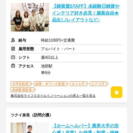
【雑貨屋STAFF】未経験◎雑貨や
インテリア好き必見！服装自由★
品出し/レイアウトなど♪
給与
時給1100円+交通費
雇用形態
アルバイト・パート
シフト
週4日以上
アクセス
池部駅
車6分
大学生歓迎
副業・Ｗワーク歓迎
ネイル可
ピアス可
未経験者歓迎
株式会社ライフスタイルイノベーションの求人一覧を見る
ツクイ奈良（訪問介護）
【ホームヘルパー】業界大手の安
心感！充実した待遇・制度・研修