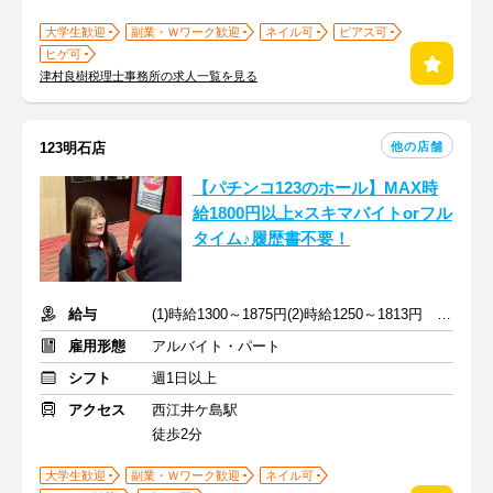
大学生歓迎
副業・Ｗワーク歓迎
ネイル可
ピアス可
ヒゲ可
津村良樹税理士事務所の求人一覧を見る
他の店舗
123明石店
【パチンコ123のホール】MAX時
給1800円以上×スキマバイトorフル
タイム♪履歴書不要！
給与
(1)時給1300～1875円(2)時給1250～1813円 ※深夜手当含む
雇用形態
アルバイト・パート
シフト
週1日以上
アクセス
西江井ケ島駅
徒歩2分
大学生歓迎
副業・Ｗワーク歓迎
ネイル可