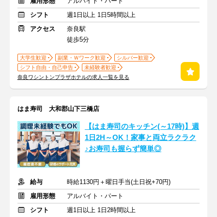
雇用形態
アルバイト・パート
シフト
週1日以上 1日5時間以上
アクセス
奈良駅
徒歩5分
大学生歓迎
副業・Ｗワーク歓迎
シルバー歓迎
シフト自由・自己申告
未経験者歓迎
奈良ワシントンプラザホテルの求人一覧を見る
はま寿司 大和郡山下三橋店
【はま寿司のキッチン(～17時)】週
1日2H～OK！家事と両立ラクラク
♪お寿司も握らず簡単◎
給与
時給1130円＋曜日手当(土日祝+70円)
雇用形態
アルバイト・パート
シフト
週1日以上 1日2時間以上