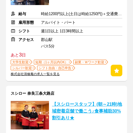
給与
時給1200円以上(土日は時給1250円)＋交通費支給
雇用形態
アルバイト・パート
シフト
週1日以上 1日3時間以上
アクセス
郡山駅
バス5分
3
あと
日
大学生歓迎
短期（1ヶ月以内OK）
副業・Ｗワーク歓迎
シルバー歓迎
シフト自由・自己申告
株式会社清修庵の求人一覧を見る
スシロー 奈良三条大路店
【スシロースタッフ】(朝～21時)地
域密着店舗で働こう♪食事補助30%
割引あり★