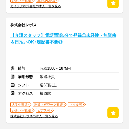
シルバー歓迎
主婦(夫)歓迎
カイテク株式会社の求人一覧を見る
株式会社レポス
【介護スタッフ】電話面談5分で登録◎未経験・無資格
＆日払いOK♪履歴書不要◎
給与
時給1500～1875円
雇用形態
派遣社員
シフト
週3日以上
アクセス
榛原駅
大学生歓迎
副業・Ｗワーク歓迎
ネイル可
シルバー歓迎
ピアス可
株式会社レポスの求人一覧を見る