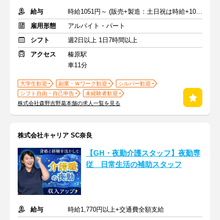
給与
時給1051円～ (販売+製造：土日祝は時給+100円) ※交通費支給
雇用形態
アルバイト・パート
シフト
週2日以上 1日7時間以上
アクセス
榛原駅
車11分
大学生歓迎
副業・Ｗワーク歓迎
シルバー歓迎
シフト自由・自己申告
未経験者歓迎
株式会社森野吉野葛本舗の求人一覧を見る
株式会社キャリア SC奈良
【GH・夜勤介護スタッフ】夜勤専
従 日常生活の補助スタッフ
給与
時給1,770円以上+交通費全額支給