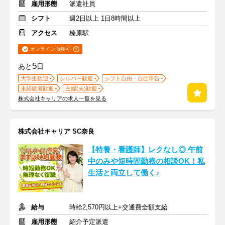
雇用形態
派遣社員
シフト
週2日以上 1日8時間以上
アクセス
榛原駅
オンライン面接可
5
あと
日
大学生歓迎
シルバー歓迎
シフト自由・自己申告
未経験者歓迎
主婦(夫)歓迎
株式会社キャリアの求人一覧を見る
株式会社キャリア SC奈良
【特養・看護師】レクなし◎ 午前
中のみや短時間勤務の相談OK！私
生活と両立して働く♪
給与
時給2,570円以上+交通費全額支給
雇用形態
紹介予定派遣