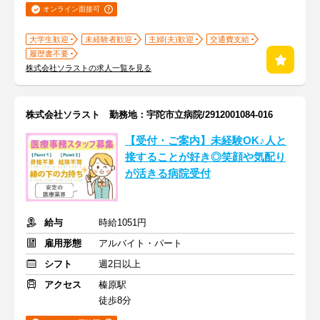
オンライン面接可
大学生歓迎
未経験者歓迎
主婦(夫)歓迎
交通費支給
履歴書不要
株式会社ソラストの求人一覧を見る
株式会社ソラスト 勤務地：宇陀市立病院/2912001084-016
【受付・ご案内】未経験OK♪人と
接することが好き◎笑顔や気配り
が活きる病院受付
給与
時給1051円
雇用形態
アルバイト・パート
シフト
週2日以上
アクセス
榛原駅
徒歩8分