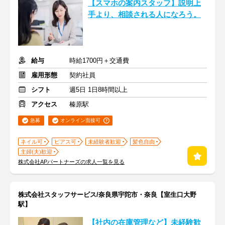
【スマホの案内スタッフ】説明上
手より、相談される人になろう。
給与
時給1700円＋交通費
雇用形態
契約社員
シフト
週5日 1日8時間以上
アクセス
榛原駅
急募
オンライン面接可
ネイル可
ピアス可
未経験者歓迎
髪色自由
主婦(夫)歓迎
株式会社APパートナーズの求人一覧を見る
株式会社スタッフサービス/奈良県宇陀市・奈良【室生口大野
駅】
【社内の在庫管理など】未経験歓