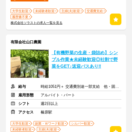
大学生歓迎
未経験者歓迎
主婦(夫)歓迎
交通費支給
履歴書不要
株式会社ソラストの求人一覧を見る
有限会社山口農園
【有機野菜の生産・袋詰め】シン
プル作業★未経験歓迎◎社割で野
菜をGET♪送迎バスあり‼
給与
時給1051円＋ 交通費別途一部支給 他・固定給
雇用形態
アルバイト・パート
シフト
週2日以上
アクセス
榛原駅
大学生歓迎
副業・Ｗワーク歓迎
シルバー歓迎
未経験者歓迎
主婦(夫)歓迎