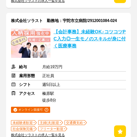
株式会社ソラストの求人一覧を見る
株式会社ソラスト 勤務地：宇陀市立病院/2912001084-024
【会計事務】未経験OK♪コツコツP
C入力◎一生モノのスキルが身に付
く医療事務
給与
月給19万円
雇用形態
正社員
シフト
週5日以上
アクセス
榛原駅
徒歩8分
オンライン面接可
未経験者歓迎
主婦(夫)歓迎
交通費支給
社会保険完備
フリーター歓迎
株式会社ソラストの求人一覧を見る