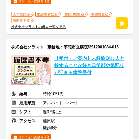
オンライン面接可
大学生歓迎
未経験者歓迎
主婦(夫)歓迎
交通費支給
履歴書不要
株式会社ソラストの求人一覧を見る
株式会社ソラスト 勤務地：宇陀市立病院/2912001084-013
【受付・ご案内】未経験OK♪人と
接することが好き◎笑顔や気配り
が活きる病院受付
給与
時給1051円
雇用形態
アルバイト・パート
シフト
週3日以上
アクセス
榛原駅
徒歩8分
オンライン面接可