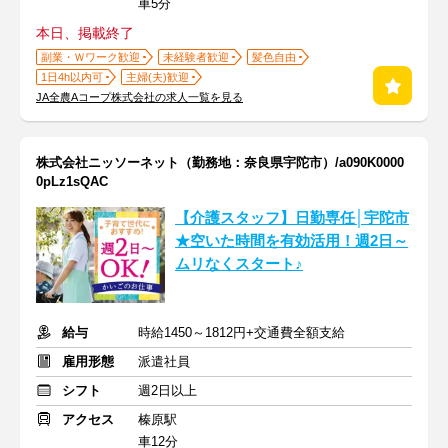
車5分
本日、掲載終了
副業・Ｗワーク歓迎
未経験者歓迎
髪色自由
1日4h以内可
主婦(夫)歓迎
JA全農Aコープ株式会社の求人一覧を見る
株式会社ニッソーネット（勤務地：奈良県宇陀市）/a090K0000
0pLz1sQAC
【介護スタッフ】日勤専任│宇陀市
★空いた時間を有効活用！週2日～
ムリなくスタート♪
給与
時給1450～1812円+交通費全額支給
雇用形態
派遣社員
シフト
週2日以上
アクセス
榛原駅
車12分