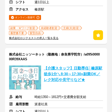
シフト
週1日以上
アクセス
榛原駅
オンライン面接可
副業・Ｗワーク歓迎
未経験者歓迎
主婦(夫)歓迎
履歴書不要
髪型自由
株式会社ロジクエストの求人一覧を見る
株式会社ニッソーネット（勤務地：奈良県宇陀市）/a095i0000
00R39XAAS
【介護スタッフ】日勤専任│榛原駅
徒歩1分＼8:30～17:30×副業OK／
レク対応や見守りなど★
給与
時給1350～1812円+交通費全額支給
雇用形態
派遣社員
シフト
週2日以上