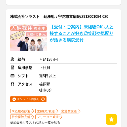
株式会社ソラスト 勤務地：宇陀市立病院/2912001084-020
【受付・ご案内】未経験OK♪人と
接することが好き◎笑顔や気配り
が活きる病院受付
給与
月給19万円
雇用形態
正社員
シフト
週5日以上
アクセス
榛原駅
徒歩8分
オンライン面接可
未経験者歓迎
主婦(夫)歓迎
交通費支給
社会保険完備
フリーター歓迎
株式会社ソラストの求人一覧を見る