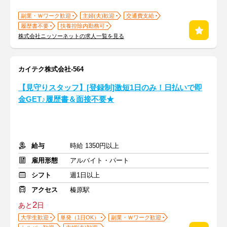
副業・Ｗワーク歓迎
主婦(夫)歓迎
交通費支給
履歴書不要
扶養控除内勤務可
株式会社ニッソーネットの求人一覧を見る
カイテク株式会社-564
【見守りスタッフ】[登録制]激短1日のみ！日払いで即
金GET♪履歴書＆面接不要★
給与
時給 1350円以上
雇用形態
アルバイト・パート
シフト
週1日以上
アクセス
榛原駅
2
あと
日
大学生歓迎
単発（1日OK）
副業・Ｗワーク歓迎