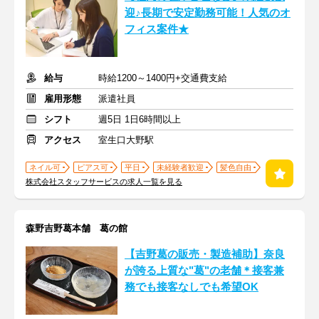
迎♪長期で安定勤務可能！人気のオ
フィス案件★
給与
時給1200～1400円+交通費支給
雇用形態
派遣社員
シフト
週5日 1日6時間以上
アクセス
室生口大野駅
ネイル可
ピアス可
平日
未経験者歓迎
髪色自由
株式会社スタッフサービスの求人一覧を見る
森野吉野葛本舗 葛の館
【吉野葛の販売・製造補助】奈良
が誇る上質な"葛"の老舗＊接客兼
務でも接客なしでも希望OK