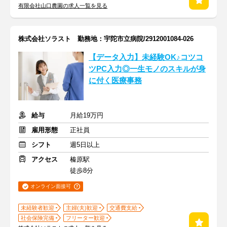
有限会社山口農園の求人一覧を見る
株式会社ソラスト 勤務地：宇陀市立病院/2912001084-026
【データ入力】未経験OK♪コツコ
ツPC入力◎一生モノのスキルが身
に付く医療事務
給与
月給19万円
雇用形態
正社員
シフト
週5日以上
アクセス
榛原駅
徒歩8分
オンライン面接可
未経験者歓迎
主婦(夫)歓迎
交通費支給
社会保険完備
フリーター歓迎