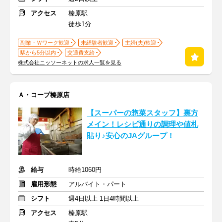
アクセス
榛原駅
徒歩1分
副業・Ｗワーク歓迎
未経験者歓迎
主婦(夫)歓迎
駅から5分以内
交通費支給
株式会社ニッソーネットの求人一覧を見る
Ａ・コープ榛原店
【スーパーの惣菜スタッフ】裏方
メイン！レシピ通りの調理や値札
貼り♪安心のJAグループ！
給与
時給1060円
雇用形態
アルバイト・パート
シフト
週4日以上 1日4時間以上
アクセス
榛原駅