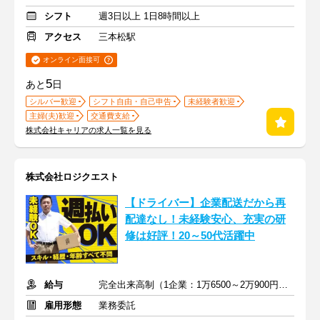
シフト
週3日以上 1日8時間以上
アクセス
三本松駅
オンライン面接可
5
あと
日
シルバー歓迎
シフト自由・自己申告
未経験者歓迎
主婦(夫)歓迎
交通費支給
株式会社キャリアの求人一覧を見る
株式会社ロジクエスト
【ドライバー】企業配送だから再
配達なし！未経験安心、充実の研
修は好評！20～50代活躍中
給与
完全出来高制（1企業：1万6500～2万900円※1日あたり）
雇用形態
業務委託