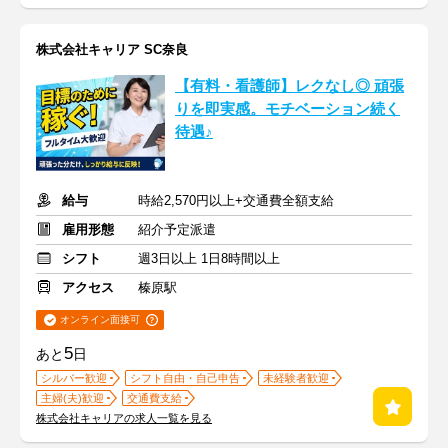
株式会社キャリア SC奈良
【有料・看護師】レクなし◎ 頑張
りを即実感。モチベーション続く
待遇♪
給与
時給2,570円以上+交通費全額支給
雇用形態
紹介予定派遣
シフト
週3日以上 1日8時間以上
アクセス
榛原駅
オンライン面接可
5
あと
日
シルバー歓迎
シフト自由・自己申告
未経験者歓迎
主婦(夫)歓迎
交通費支給
株式会社キャリアの求人一覧を見る