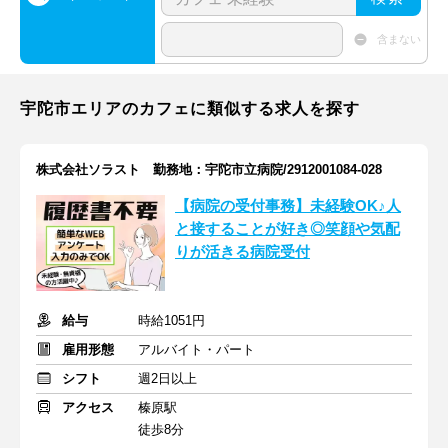
含まない
宇陀市エリアのカフェに類似する求人を探す
株式会社ソラスト 勤務地：宇陀市立病院/2912001084-028
【病院の受付事務】未経験OK♪人
と接することが好き◎笑顔や気配
りが活きる病院受付
給与
時給1051円
雇用形態
アルバイト・パート
シフト
週2日以上
アクセス
榛原駅
徒歩8分