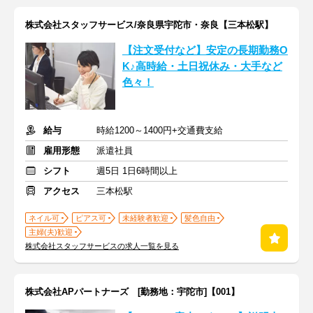
株式会社スタッフサービス/奈良県宇陀市・奈良【三本松駅】
【注文受付など】安定の長期勤務O
K♪高時給・土日祝休み・大手など
色々！
給与
時給1200～1400円+交通費支給
雇用形態
派遣社員
シフト
週5日 1日6時間以上
アクセス
三本松駅
ネイル可
ピアス可
未経験者歓迎
髪色自由
主婦(夫)歓迎
株式会社スタッフサービスの求人一覧を見る
株式会社APパートナーズ [勤務地：宇陀市]【001】