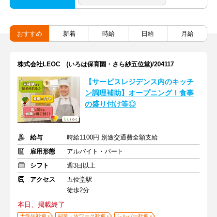
おすすめ
新着
時給
日給
月給
株式会社LEOC (いろは保育園・さら紗五位堂)/204117
【サービスレジデンス内のキッチ
ン調理補助】オープニング！食事
の盛り付け等◎
給与
時給1100円 別途交通費全額支給
雇用形態
アルバイト・パート
シフト
週3日以上
アクセス
五位堂駅
徒歩2分
本日、掲載終了
大学生歓迎
副業・Ｗワーク歓迎
シルバー歓迎