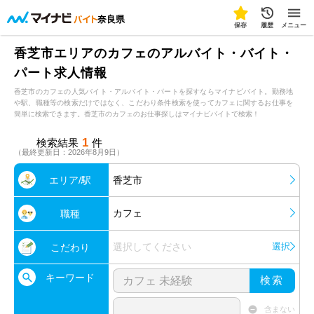
奈良県
保存
履歴
メニュー
香芝市エリアのカフェのアルバイト・バイト・
パート求人情報
香芝市のカフェの人気バイト・アルバイト・パートを探すならマイナビバイト。勤務地
や駅、職種等の検索だけではなく、こだわり条件検索を使ってカフェに関するお仕事を
簡単に検索できます。香芝市のカフェのお仕事探しはマイナビバイトで検索！
1
検索結果
件
（最終更新日：2026年8月9日）
エリア/駅
香芝市
カフェ
職種
選択してください
選択
こだわり
キーワード
検索
含まない