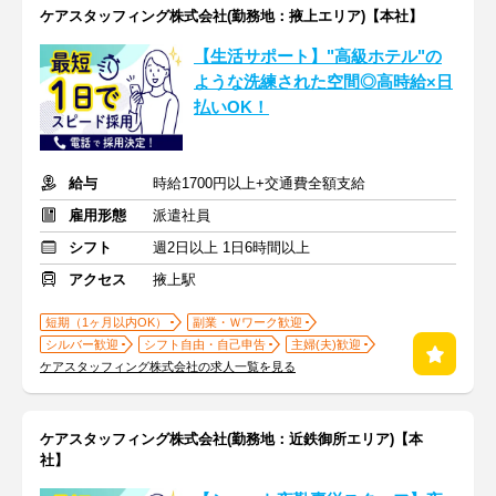
ケアスタッフィング株式会社(勤務地：掖上エリア)【本社】
【生活サポート】"高級ホテル"の
ような洗練された空間◎高時給×日
払いOK！
給与
時給1700円以上+交通費全額支給
雇用形態
派遣社員
シフト
週2日以上 1日6時間以上
アクセス
掖上駅
短期（1ヶ月以内OK）
副業・Ｗワーク歓迎
シルバー歓迎
シフト自由・自己申告
主婦(夫)歓迎
ケアスタッフィング株式会社の求人一覧を見る
ケアスタッフィング株式会社(勤務地：近鉄御所エリア)【本
社】