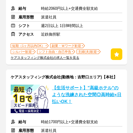
給与
時給2060円以上+交通費全額支給
雇用形態
派遣社員
シフト
週2日以上 1日8時間以上
アクセス
近鉄御所駅
短期（1ヶ月以内OK）
副業・Ｗワーク歓迎
シルバー歓迎
シフト自由・自己申告
主婦(夫)歓迎
ケアスタッフィング株式会社の求人一覧を見る
ケアスタッフィング株式会社(勤務地：吉野口エリア)【本社】
【生活サポート】"高級ホテル"の
ような洗練された空間◎高時給×日
払いOK！
給与
時給1700円以上+交通費全額支給
雇用形態
派遣社員