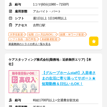
給与
1コマ(60分)1980～7150円
雇用形態
アルバイト・パート
シフト
週1日以上 1日1時間以上
アクセス
吉野口駅
大学生歓迎
短期（1ヶ月以内OK）
副業・Ｗワーク歓迎
シフト自由・自己申告
未経験者歓迎
家庭教師のトライの求人一覧を見る
ケアスタッフィング株式会社(勤務地：近鉄御所エリア)【本
社】
【グループホームstaff】入居者さ
まの生活に寄り添ってサポート★
短期勤務＆日払いもOK！
給与
時給1700円以上+交通費全額支給