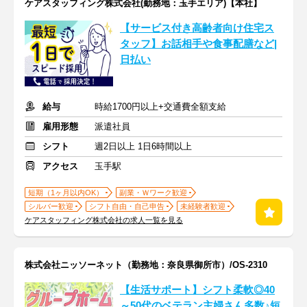
ケアスタッフィング株式会社(勤務地：玉手エリア)【本社】
【サービス付き高齢者向け住宅ス
タッフ】お話相手や食事配膳など|
日払い
給与
時給1700円以上+交通費全額支給
雇用形態
派遣社員
シフト
週2日以上 1日6時間以上
アクセス
玉手駅
短期（1ヶ月以内OK）
副業・Ｗワーク歓迎
シルバー歓迎
シフト自由・自己申告
未経験者歓迎
ケアスタッフィング株式会社の求人一覧を見る
株式会社ニッソーネット（勤務地：奈良県御所市）/OS-2310
【生活サポート】シフト柔軟◎40
～50代のベテラン主婦さん多数♪短