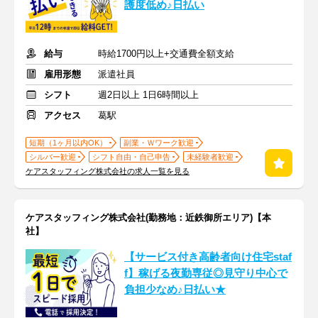
護度低め♪日払い
給与
時給1700円以上+交通費全額支給
雇用形態
派遣社員
シフト
週2日以上 1日6時間以上
アクセス
葛駅
短期（1ヶ月以内OK）
副業・Ｗワーク歓迎
シルバー歓迎
シフト自由・自己申告
未経験者歓迎
ケアスタッフィング株式会社の求人一覧を見る
ケアスタッフィング株式会社(勤務地：近鉄御所エリア)【本
社】
【サービス付き高齢者向け住宅staf
f】稼げる夜勤専従◎見守り中心で
負担少なめ♪日払い★