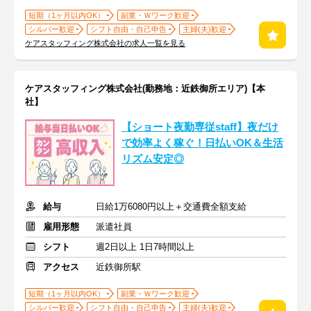
短期（1ヶ月以内OK）
副業・Ｗワーク歓迎
シルバー歓迎
シフト自由・自己申告
主婦(夫)歓迎
ケアスタッフィング株式会社の求人一覧を見る
ケアスタッフィング株式会社(勤務地：近鉄御所エリア)【本
社】
【ショート夜勤専従staff】夜だけ
で効率よく稼ぐ！日払いOK＆生活
リズム安定◎
給与
日給1万6080円以上＋交通費全額支給
雇用形態
派遣社員
シフト
週2日以上 1日7時間以上
アクセス
近鉄御所駅
短期（1ヶ月以内OK）
副業・Ｗワーク歓迎
シルバー歓迎
シフト自由・自己申告
主婦(夫)歓迎