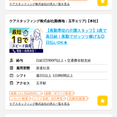
ケアスタッフィング株式会社の求人一覧を見る
ケアスタッフィング株式会社(勤務地：玉手エリア)【本社】
【夜勤専従の介護スタッフ】1夜で
高日給！夜勤でガッツリ稼げる◎
日払いOK★
給与
日給3万900円以上＋交通費全額支給
雇用形態
派遣社員
シフト
週2日以上 1日8時間以上
アクセス
玉手駅
短期（1ヶ月以内OK）
副業・Ｗワーク歓迎
シルバー歓迎
シフト自由・自己申告
主婦(夫)歓迎
ケアスタッフィング株式会社の求人一覧を見る