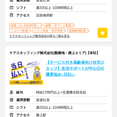
雇用形態
派遣社員
シフト
週2日以上 1日6時間以上
アクセス
近鉄御所駅
短期（1ヶ月以内OK）
副業・Ｗワーク歓迎
シルバー歓迎
シフト自由・自己申告
未経験者歓迎
ケアスタッフィング株式会社の求人一覧を見る
ケアスタッフィング株式会社(勤務地：掖上エリア)【本社】
【サービス付き高齢者向け住宅ス
タッフ】生活サポートが中心◎介
護度低め♪日払い
給与
時給1700円以上+交通費全額支給
雇用形態
派遣社員
シフト
週2日以上 1日6時間以上
アクセス
掖上駅