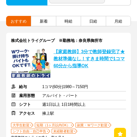
おすすめ
新着
時給
日給
月給
株式会社トライグループ ※勤務地：奈良県御所市
【家庭教師】3分で教師登録完了★
教材準備なし！すきま時間で1コマ
60分から指導OK
給与
1コマ(60分)1980～7150円
雇用形態
アルバイト・パート
シフト
週1日以上 1日1時間以上
アクセス
掖上駅
大学生歓迎
短期（1ヶ月以内OK）
副業・Ｗワーク歓迎
シフト自由・自己申告
未経験者歓迎