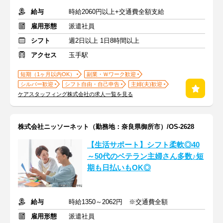
給与
時給2060円以上+交通費全額支給
雇用形態
派遣社員
シフト
週2日以上 1日8時間以上
アクセス
玉手駅
短期（1ヶ月以内OK）
副業・Ｗワーク歓迎
シルバー歓迎
シフト自由・自己申告
主婦(夫)歓迎
ケアスタッフィング株式会社の求人一覧を見る
株式会社ニッソーネット（勤務地：奈良県御所市）/OS-2628
【生活サポート】シフト柔軟◎40
～50代のベテラン主婦さん多数♪短
期も日払いもOK◎
給与
時給1350～2062円 ※交通費全額
雇用形態
派遣社員