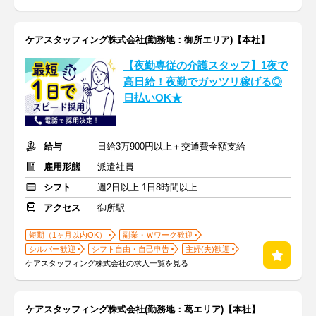
ケアスタッフィング株式会社(勤務地：御所エリア)【本社】
【夜勤専従の介護スタッフ】1夜で
高日給！夜勤でガッツリ稼げる◎
日払いOK★
給与
日給3万900円以上＋交通費全額支給
雇用形態
派遣社員
シフト
週2日以上 1日8時間以上
アクセス
御所駅
短期（1ヶ月以内OK）
副業・Ｗワーク歓迎
シルバー歓迎
シフト自由・自己申告
主婦(夫)歓迎
ケアスタッフィング株式会社の求人一覧を見る
ケアスタッフィング株式会社(勤務地：葛エリア)【本社】