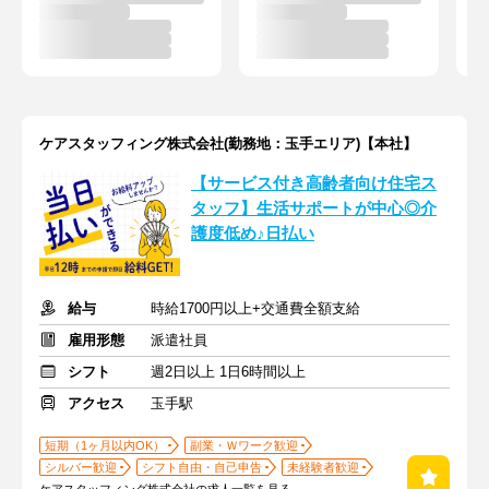
ケアスタッフィング株式会社(勤務地：玉手エリア)【本社】
【サービス付き高齢者向け住宅ス
タッフ】生活サポートが中心◎介
護度低め♪日払い
給与
時給1700円以上+交通費全額支給
雇用形態
派遣社員
シフト
週2日以上 1日6時間以上
アクセス
玉手駅
短期（1ヶ月以内OK）
副業・Ｗワーク歓迎
シルバー歓迎
シフト自由・自己申告
未経験者歓迎