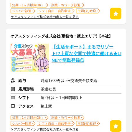
短期（1ヶ月以内OK）
副業・Ｗワーク歓迎
シルバー歓迎
シフト自由・自己申告
主婦(夫)歓迎
ケアスタッフィング株式会社の求人一覧を見る
ケアスタッフィング株式会社(勤務地：掖上エリア)【本社】
【生活サポート】まるでリゾー
ト!?上質な空間で快適に働ける★LI
NEで簡単登録◎
給与
時給1700円以上+交通費全額支給
雇用形態
派遣社員
シフト
週2日以上 1日6時間以上
アクセス
掖上駅
短期（1ヶ月以内OK）
副業・Ｗワーク歓迎
シルバー歓迎
シフト自由・自己申告
主婦(夫)歓迎
ケアスタッフィング株式会社の求人一覧を見る