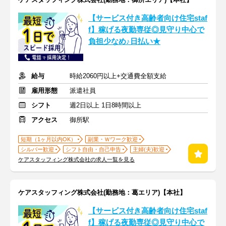
【サービス付き高齢者向け住宅staf
f】稼げる夜勤専従◎見守り中心で
負担少なめ♪日払い★
給与
時給2060円以上+交通費全額支給
雇用形態
派遣社員
シフト
週2日以上 1日8時間以上
アクセス
御所駅
短期（1ヶ月以内OK）
副業・Ｗワーク歓迎
シルバー歓迎
シフト自由・自己申告
主婦(夫)歓迎
ケアスタッフィング株式会社の求人一覧を見る
ケアスタッフィング株式会社(勤務地：葛エリア)【本社】
【サービス付き高齢者向け住宅staf
f】稼げる夜勤専従◎見守り中心で