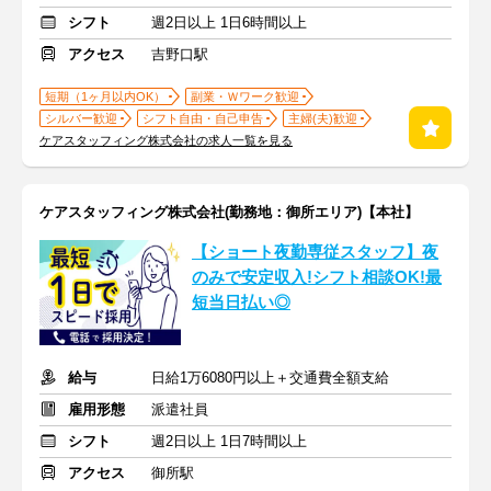
シフト
週2日以上 1日6時間以上
アクセス
吉野口駅
短期（1ヶ月以内OK）
副業・Ｗワーク歓迎
シルバー歓迎
シフト自由・自己申告
主婦(夫)歓迎
ケアスタッフィング株式会社の求人一覧を見る
ケアスタッフィング株式会社(勤務地：御所エリア)【本社】
【ショート夜勤専従スタッフ】夜
のみで安定収入!シフト相談OK!最
短当日払い◎
給与
日給1万6080円以上＋交通費全額支給
雇用形態
派遣社員
シフト
週2日以上 1日7時間以上
アクセス
御所駅