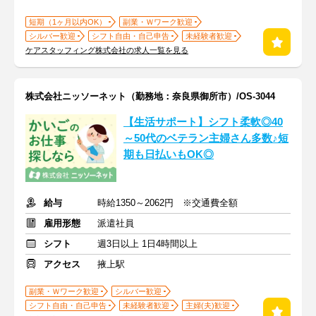
短期（1ヶ月以内OK）
副業・Ｗワーク歓迎
シルバー歓迎
シフト自由・自己申告
未経験者歓迎
ケアスタッフィング株式会社の求人一覧を見る
株式会社ニッソーネット（勤務地：奈良県御所市）/OS-3044
【生活サポート】シフト柔軟◎40
～50代のベテラン主婦さん多数♪短
期も日払いもOK◎
給与
時給1350～2062円 ※交通費全額
雇用形態
派遣社員
シフト
週3日以上 1日4時間以上
アクセス
掖上駅
副業・Ｗワーク歓迎
シルバー歓迎
シフト自由・自己申告
未経験者歓迎
主婦(夫)歓迎