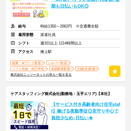
期も日払いもOK◎
給与
時給1350～2062円 ※交通費全額
雇用形態
派遣社員
シフト
週3日以上 1日4時間以上
アクセス
掖上駅
副業・Ｗワーク歓迎
シルバー歓迎
シフト自由・自己申告
未経験者歓迎
主婦(夫)歓迎
株式会社ニッソーネットの求人一覧を見る
ケアスタッフィング株式会社(勤務地：玉手エリア)【本社】
【サービス付き高齢者向け住宅staf
f】稼げる夜勤専従◎見守り中心で
負担少なめ♪日払い★