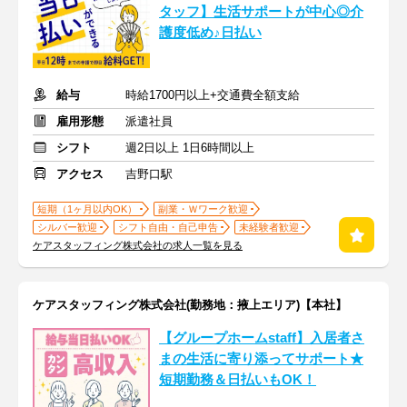
タッフ】生活サポートが中心◎介
護度低め♪日払い
給与
時給1700円以上+交通費全額支給
雇用形態
派遣社員
シフト
週2日以上 1日6時間以上
アクセス
吉野口駅
短期（1ヶ月以内OK）
副業・Ｗワーク歓迎
シルバー歓迎
シフト自由・自己申告
未経験者歓迎
ケアスタッフィング株式会社の求人一覧を見る
ケアスタッフィング株式会社(勤務地：掖上エリア)【本社】
【グループホームstaff】入居者さ
まの生活に寄り添ってサポート★
短期勤務＆日払いもOK！