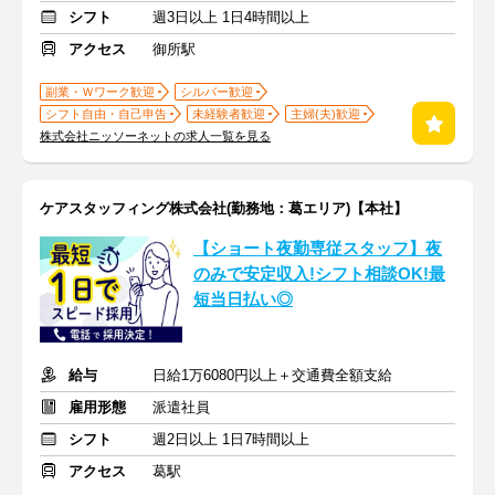
シフト
週3日以上 1日4時間以上
アクセス
御所駅
副業・Ｗワーク歓迎
シルバー歓迎
シフト自由・自己申告
未経験者歓迎
主婦(夫)歓迎
株式会社ニッソーネットの求人一覧を見る
ケアスタッフィング株式会社(勤務地：葛エリア)【本社】
【ショート夜勤専従スタッフ】夜
のみで安定収入!シフト相談OK!最
短当日払い◎
給与
日給1万6080円以上＋交通費全額支給
雇用形態
派遣社員
シフト
週2日以上 1日7時間以上
アクセス
葛駅