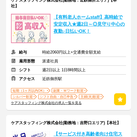
ケアスタッフィング株式会社(勤務地：近鉄御所エリア)【本
社】
【有料老人ホームstaff】高時給で
安定収入★週2日～◎見守り中心の
夜勤♪日払いOK！
給与
時給2060円以上+交通費全額支給
雇用形態
派遣社員
シフト
週2日以上 1日8時間以上
アクセス
近鉄御所駅
短期（1ヶ月以内OK）
副業・Ｗワーク歓迎
シルバー歓迎
シフト自由・自己申告
主婦(夫)歓迎
ケアスタッフィング株式会社の求人一覧を見る
ケアスタッフィング株式会社(勤務地：吉野口エリア)【本社】
【サービス付き高齢者向け住宅ス