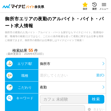
奈良県
保存
履歴
メニュー
御所市エリアの夜勤のアルバイト・バイト・パ
ート求人情報
御所市の夜勤の人気バイト・アルバイト・パートを探すならマイナビバイト。勤務地や
駅、職種等の検索だけではなく、こだわり条件検索を使って夜勤に関するお仕事を簡単
に検索できます。御所市の夜勤のお仕事探しはマイナビバイトで検索！
55
検索結果
件
（最終更新日：2026年8月10日）
エリア/駅
御所市
選択してください
選択
職種
夜勤
こだわり
キーワード
検索
含まない