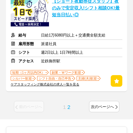
【ショート夜勤専従スタッフ】夜
のみで安定収入!シフト相談OK!最
短当日払い◎
給与
日給1万6080円以上＋交通費全額支給
雇用形態
派遣社員
シフト
週2日以上 1日7時間以上
アクセス
近鉄御所駅
短期（1ヶ月以内OK）
副業・Ｗワーク歓迎
シルバー歓迎
シフト自由・自己申告
主婦(夫)歓迎
ケアスタッフィング株式会社の求人一覧を見る
1
2
前のページへ
次のページへ