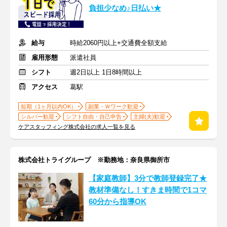
負担少なめ♪日払い★
給与
時給2060円以上+交通費全額支給
雇用形態
派遣社員
シフト
週2日以上 1日8時間以上
アクセス
葛駅
短期（1ヶ月以内OK）
副業・Ｗワーク歓迎
シルバー歓迎
シフト自由・自己申告
主婦(夫)歓迎
ケアスタッフィング株式会社の求人一覧を見る
株式会社トライグループ ※勤務地：奈良県御所市
【家庭教師】3分で教師登録完了★
教材準備なし！すきま時間で1コマ
60分から指導OK