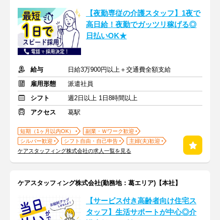
【夜勤専従の介護スタッフ】1夜で
高日給！夜勤でガッツリ稼げる◎
日払いOK★
給与
日給3万900円以上＋交通費全額支給
雇用形態
派遣社員
シフト
週2日以上 1日8時間以上
アクセス
葛駅
短期（1ヶ月以内OK）
副業・Ｗワーク歓迎
シルバー歓迎
シフト自由・自己申告
主婦(夫)歓迎
ケアスタッフィング株式会社の求人一覧を見る
ケアスタッフィング株式会社(勤務地：葛エリア)【本社】
【サービス付き高齢者向け住宅ス
タッフ】生活サポートが中心◎介