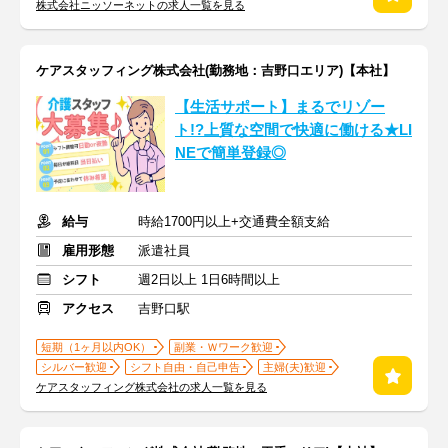
株式会社ニッソーネットの求人一覧を見る
ケアスタッフィング株式会社(勤務地：吉野口エリア)【本社】
【生活サポート】まるでリゾー
ト!?上質な空間で快適に働ける★LI
NEで簡単登録◎
給与
時給1700円以上+交通費全額支給
雇用形態
派遣社員
シフト
週2日以上 1日6時間以上
アクセス
吉野口駅
短期（1ヶ月以内OK）
副業・Ｗワーク歓迎
シルバー歓迎
シフト自由・自己申告
主婦(夫)歓迎
ケアスタッフィング株式会社の求人一覧を見る