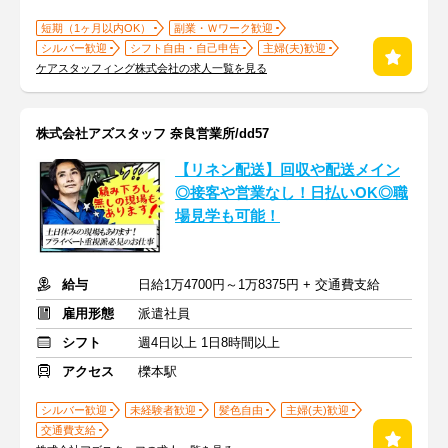
短期（1ヶ月以内OK）
副業・Ｗワーク歓迎
シルバー歓迎
シフト自由・自己申告
主婦(夫)歓迎
ケアスタッフィング株式会社の求人一覧を見る
株式会社アズスタッフ 奈良営業所/dd57
【リネン配送】回収や配送メイン
◎接客や営業なし！日払いOK◎職
場見学も可能！
給与
日給1万4700円～1万8375円 + 交通費支給
雇用形態
派遣社員
シフト
週4日以上 1日8時間以上
アクセス
櫟本駅
シルバー歓迎
未経験者歓迎
髪色自由
主婦(夫)歓迎
交通費支給