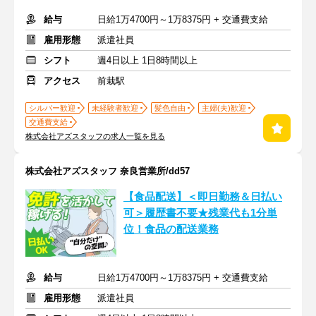
給与
日給1万4700円～1万8375円 + 交通費支給
雇用形態
派遣社員
シフト
週4日以上 1日8時間以上
アクセス
前栽駅
シルバー歓迎
未経験者歓迎
髪色自由
主婦(夫)歓迎
交通費支給
株式会社アズスタッフの求人一覧を見る
株式会社アズスタッフ 奈良営業所/dd57
【食品配送】＜即日勤務＆日払い
可＞履歴書不要★残業代も1分単
位！食品の配送業務
給与
日給1万4700円～1万8375円 + 交通費支給
雇用形態
派遣社員