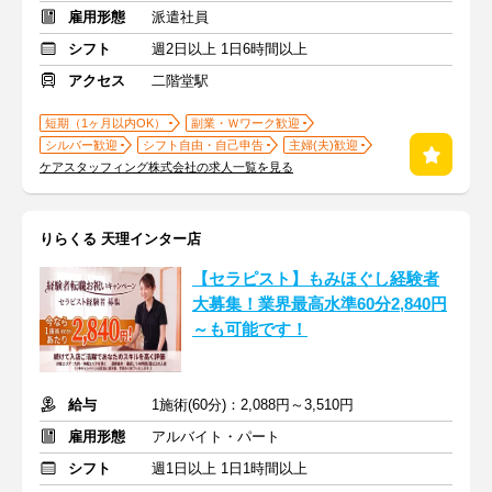
雇用形態
派遣社員
シフト
週2日以上 1日6時間以上
アクセス
二階堂駅
短期（1ヶ月以内OK）
副業・Ｗワーク歓迎
シルバー歓迎
シフト自由・自己申告
主婦(夫)歓迎
ケアスタッフィング株式会社の求人一覧を見る
りらくる 天理インター店
【セラピスト】もみほぐし経験者
大募集！業界最高水準60分2,840円
～も可能です！
給与
1施術(60分)：2,088円～3,510円
雇用形態
アルバイト・パート
シフト
週1日以上 1日1時間以上