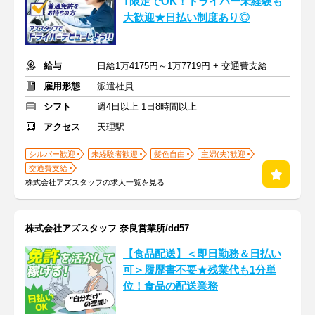
T限定でOK！ドライバー未経験も
大歓迎★日払い制度あり◎
給与
日給1万4175円～1万7719円 + 交通費支給
雇用形態
派遣社員
シフト
週4日以上 1日8時間以上
アクセス
天理駅
シルバー歓迎
未経験者歓迎
髪色自由
主婦(夫)歓迎
交通費支給
株式会社アズスタッフの求人一覧を見る
株式会社アズスタッフ 奈良営業所/dd57
【食品配送】＜即日勤務＆日払い
可＞履歴書不要★残業代も1分単
位！食品の配送業務