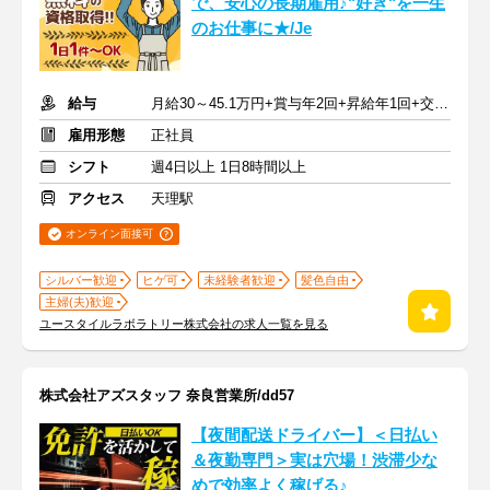
で、安心の長期雇用♪"好き"を一生
のお仕事に★/Je
給与
月給30～45.1万円+賞与年2回+昇給年1回+交通費全額
雇用形態
正社員
シフト
週4日以上 1日8時間以上
アクセス
天理駅
オンライン面接可
シルバー歓迎
ヒゲ可
未経験者歓迎
髪色自由
主婦(夫)歓迎
ユースタイルラボラトリー株式会社の求人一覧を見る
株式会社アズスタッフ 奈良営業所/dd57
【夜間配送ドライバー】＜日払い
＆夜勤専門＞実は穴場！渋滞少な
めで効率よく稼げる♪