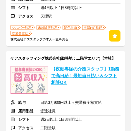
シフト
週4日以上 1日8時間以上
アクセス
天理駅
シルバー歓迎
未経験者歓迎
髪色自由
主婦(夫)歓迎
交通費支給
株式会社アズスタッフの求人一覧を見る
ケアスタッフィング株式会社(勤務地：二階堂エリア)【本社】
【夜勤専従の介護スタッフ】1勤務
で高日給！最短当日払い＆シフト
相談OK
給与
日給3万900円以上＋交通費全額支給
雇用形態
派遣社員
シフト
週2日以上 1日8時間以上
アクセス
二階堂駅