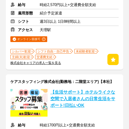
給与
時給2,570円以上+交通費全額支給
雇用形態
紹介予定派遣
シフト
週3日以上 1日8時間以上
アクセス
天理駅
オンライン面接可
シルバー歓迎
シフト自由・自己申告
未経験者歓迎
主婦(夫)歓迎
交通費支給
株式会社キャリアの求人一覧を見る
ケアスタッフィング株式会社(勤務地：二階堂エリア)【本社】
【生活サポート】ホテルライクな
空間で入居者さんの日常生活をサ
ポート!日払いOK
給与
時給1700円以上+交通費全額支給