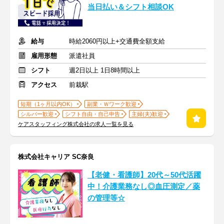
当日払い＆シフト相談OK
給与
時給2060円以上+交通費全額支給
雇用形態
派遣社員
シフト
週2日以上 1日8時間以上
アクセス
前栽駅
短期（1ヶ月以内OK）
副業・Ｗワーク歓迎
シルバー歓迎
シフト自由・自己申告
主婦(夫)歓迎
ケアスタッフィング株式会社の求人一覧を見る
株式会社キャリア SC奈良
【老健・看護師】20代～50代活躍
中！介護業務なし◎血圧測定／薬
の管理等☆