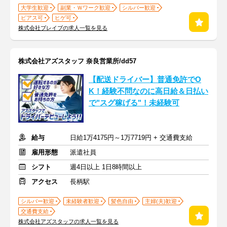
大学生歓迎
副業・Ｗワーク歓迎
シルバー歓迎
ピアス可
ヒゲ可
株式会社ブレイブの求人一覧を見る
株式会社アズスタッフ 奈良営業所/dd57
【配送ドライバー】普通免許でO
K！経験不問なのに高日給＆日払い
で"スグ稼げる"！未経験可
給与
日給1万4175円～1万7719円 + 交通費支給
雇用形態
派遣社員
シフト
週4日以上 1日8時間以上
アクセス
長柄駅
シルバー歓迎
未経験者歓迎
髪色自由
主婦(夫)歓迎
交通費支給
株式会社アズスタッフの求人一覧を見る