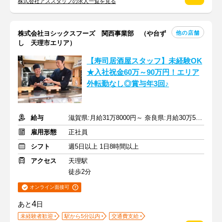
株式会社アズスタッフの求人一覧を見る
他の店舗
株式会社ヨシックスフーズ 関西事業部 （や台ず
し 天理市エリア）
【寿司居酒屋スタッフ】未経験OK
★入社祝金60万～90万円！エリア
外転勤なし◎賞与年3回♪
給与
滋賀県:月給31万8000円～ 奈良県:月給30万5000円～＋賞与年3回
雇用形態
正社員
シフト
週5日以上 1日8時間以上
アクセス
天理駅
徒歩2分
オンライン面接可
4
あと
日
未経験者歓迎
駅から5分以内
交通費支給