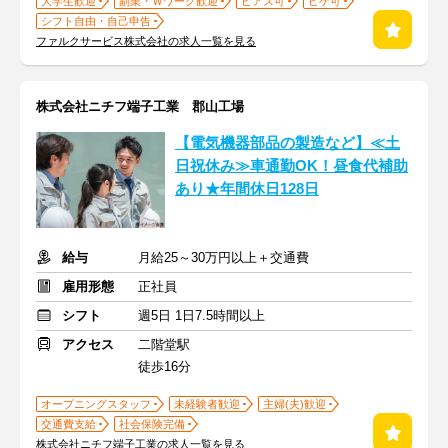
大学生歓迎
副業・Ｗワーク歓迎
ピアス可
ヒゲ可
シフト自由・自己申告
ファルクサービス株式会社の求人一覧を見る
株式会社ニチフ端子工業 郡山工場
【電気機器部品の製造など】≪土
日祝休み≫車通勤OK！昼食代補助
あり★年間休日128日
給与
月給25～30万円以上＋交通費
雇用形態
正社員
シフト
週5日 1日7.5時間以上
アクセス
二階堂駅
徒歩16分
オープニングスタッフ
未経験者歓迎
主婦(夫)歓迎
交通費支給
社会保険完備
株式会社ニチフ端子工業の求人一覧を見る