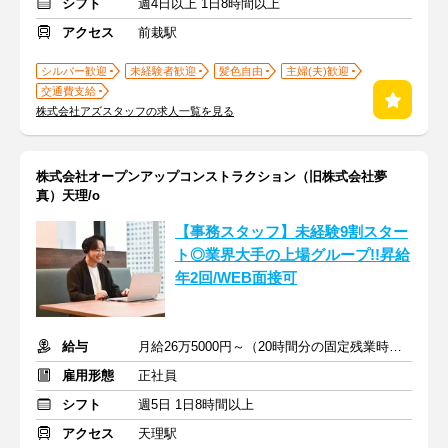
シフト
週4日以上 1日8時間以上
アクセス
前栽駅
シルバー歓迎
未経験者歓迎
髪色自由
主婦(夫)歓迎
交通費支給
株式会社アズスタッフの求人一覧を見る
株式会社オープンアップコンストラクション（旧株式会社夢
真）天理/o
【事務スタッフ】未経験9割スター
ト◎業界大手の上場グループ!!昇給
年2回/WEB面接可
給与
月給26万5000円～（20時間分の固定残業時間代を含む）
雇用形態
正社員
シフト
週5日 1日8時間以上
アクセス
天理駅