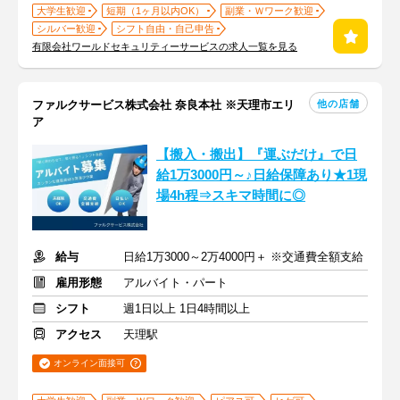
大学生歓迎
短期（1ヶ月以内OK）
副業・Ｗワーク歓迎
シルバー歓迎
シフト自由・自己申告
有限会社ワールドセキュリティーサービスの求人一覧を見る
他の店舗
ファルクサービス株式会社 奈良本社 ※天理市エリ
ア
【搬入・搬出】『運ぶだけ』で日
給1万3000円～♪日給保障あり★1現
場4h程⇒スキマ時間に◎
給与
日給1万3000～2万4000円＋ ※交通費全額支給
雇用形態
アルバイト・パート
シフト
週1日以上 1日4時間以上
アクセス
天理駅
オンライン面接可