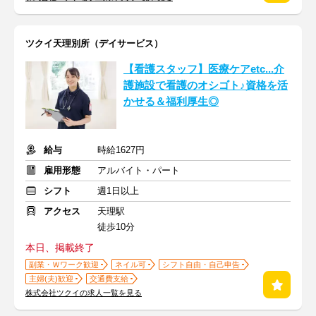
ツクイ天理別所（デイサービス）
【看護スタッフ】医療ケアetc...介
護施設で看護のオシゴト♪資格を活
かせる＆福利厚生◎
給与
時給1627円
雇用形態
アルバイト・パート
シフト
週1日以上
アクセス
天理駅
徒歩10分
本日、掲載終了
副業・Ｗワーク歓迎
ネイル可
シフト自由・自己申告
主婦(夫)歓迎
交通費支給
株式会社ツクイの求人一覧を見る