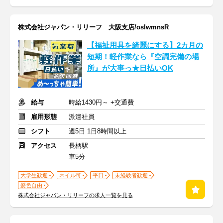
株式会社ジャパン・リリーフ 大阪支店/oslwmnsR
【福祉用具を綺麗にする】2カ月の
短期！軽作業なら『空調完備の場
所』が大事っ★日払いOK
給与
時給1430円～ +交通費
雇用形態
派遣社員
シフト
週5日 1日8時間以上
アクセス
長柄駅
車5分
大学生歓迎
ネイル可
平日
未経験者歓迎
髪色自由
株式会社ジャパン・リリーフの求人一覧を見る