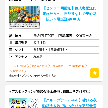
【センター間配送】個人宅配送に
疲れた方へ！再配達なしで安心◎
日払い＆電話登録OK★
給与
日給1万4700円～1万8375円 + 交通費支給
雇用形態
派遣社員
シフト
週4日以上 1日8時間以上
アクセス
柳本駅
シルバー歓迎
未経験者歓迎
髪色自由
主婦(夫)歓迎
交通費支給
株式会社アズスタッフの求人一覧を見る
ケアスタッフィング株式会社(勤務地：前栽エリア)【本社】
【グループホームstaff】稼げる夜
勤◎少人数でゆったりケア◎最短