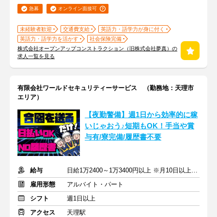
急募
オンライン面接可
未経験者歓迎
交通費支給
英語力・語学力が身に付く
英語力・語学力を活かす
社会保険完備
株式会社オープンアップコンストラクション（旧株式会社夢真）の
求人一覧を見る
有限会社ワールドセキュリティーサービス （勤務地：天理市
エリア）
【夜勤警備】週1日から効率的に稼
いじゃおう♪短期もOK！手当や賞
与有/寮完備/履歴書不要
給与
日給1万2400～1万3400円以上 ※月10日以上出勤で日給500円UP
雇用形態
アルバイト・パート
シフト
週1日以上
アクセス
天理駅