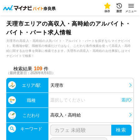
奈良県
保存
履歴
メニュー
天理市エリアの高収入・高時給のアルバイト・
バイト・パート求人情報
天理市の高収入・高時給の人気バイト・アルバイト・パートを探すならマイナビバイ
ト。勤務地や駅、職種等の検索だけではなく、こだわり条件検索を使って高収入・高時
給に関するお仕事を簡単に検索できます。天理市の高収入・高時給のお仕事探しはマイ
ナビバイトで検索！
109
検索結果
件
（最終更新日：2026年8月6日）
エリア/駅
天理市
選択してください
選択
職種
高収入・高時給
こだわり
キーワード
検索