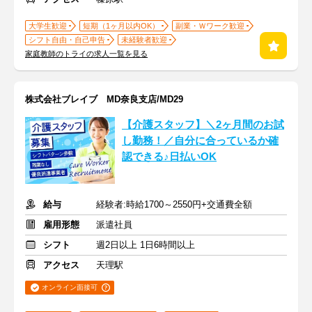
大学生歓迎
短期（1ヶ月以内OK）
副業・Ｗワーク歓迎
シフト自由・自己申告
未経験者歓迎
家庭教師のトライの求人一覧を見る
株式会社ブレイブ MD奈良支店/MD29
【介護スタッフ】＼2ヶ月間のお試
し勤務！／自分に合っているか確
認できる♪日払いOK
給与
経験者:時給1700～2550円+交通費全額
雇用形態
派遣社員
シフト
週2日以上 1日6時間以上
アクセス
天理駅
オンライン面接可