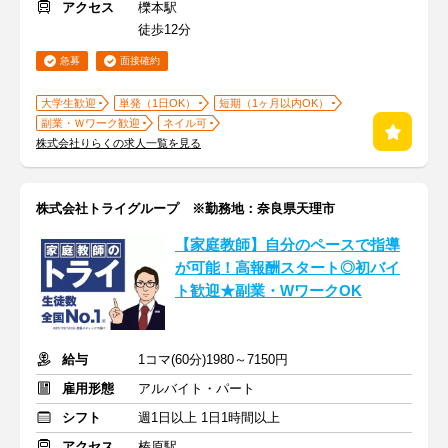
アクセス
櫟本駅
徒歩12分
急募
面接確約
大学生歓迎
単発（1日OK）
短期（1ヶ月以内OK）
副業・Ｗワーク歓迎
ネイル可
株式会社りらくの求人一覧を見る
株式会社トライグループ ※勤務地：奈良県天理市
【家庭教師】自分のペースで指導
が可能！高報酬スタート◎初バイ
ト歓迎★副業・WワークOK
給与
1コマ(60分)1980～7150円
雇用形態
アルバイト・パート
シフト
週1日以上 1日1時間以上
アクセス
榛原駅