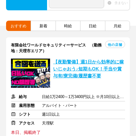
含まない
おすすめ
新着
時給
日給
月給
他の店舗
有限会社ワールドセキュリティーサービス （勤務
地：天理市エリア）
【夜勤警備】週1日から効率的に稼
いじゃおう♪短期もOK！手当や賞
与有/寮完備/履歴書不要
給与
日給1万2400～1万3400円以上 ※月10日以上出勤で日給500円UP
雇用形態
アルバイト・パート
シフト
週1日以上
アクセス
天理駅
本日、掲載終了