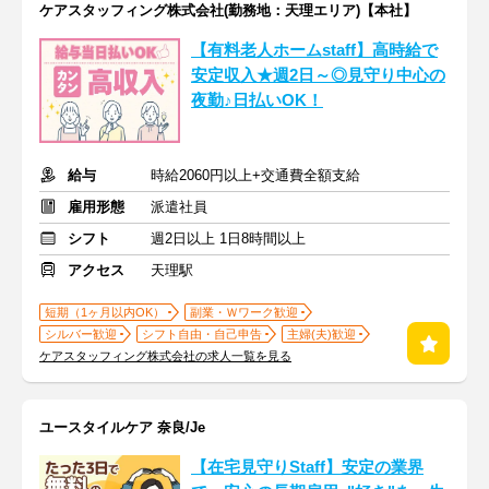
ケアスタッフィング株式会社(勤務地：天理エリア)【本社】
【有料老人ホームstaff】高時給で
安定収入★週2日～◎見守り中心の
夜勤♪日払いOK！
給与
時給2060円以上+交通費全額支給
雇用形態
派遣社員
シフト
週2日以上 1日8時間以上
アクセス
天理駅
短期（1ヶ月以内OK）
副業・Ｗワーク歓迎
シルバー歓迎
シフト自由・自己申告
主婦(夫)歓迎
ケアスタッフィング株式会社の求人一覧を見る
ユースタイルケア 奈良/Je
【在宅見守りStaff】安定の業界