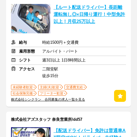
【ルート配送ドライバー】長距離
運転無し◎×日帰り運行！中型免許
以上！月収25万以上
給与
時給1500円＋交通費
雇用形態
アルバイト・パート
シフト
週3日以上 1日8時間以上
アクセス
二階堂駅
徒歩15分
未経験者歓迎
主婦(夫)歓迎
交通費支給
社会保険完備
フリーター歓迎
株式会社シンクラン 合同募集の求人一覧を見る
株式会社アズスタッフ 奈良営業所/dd57
【配送ドライバー】免許は普通車A