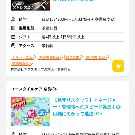
給与
日給1万4700円～1万8375円 + 交通費支給
雇用形態
派遣社員
シフト
週4日以上 1日8時間以上
アクセス
帯解駅
シルバー歓迎
未経験者歓迎
髪色自由
主婦(夫)歓迎
交通費支給
株式会社アズスタッフの求人一覧を見る
ユースタイルケア 奈良/Je
【見守りスタッフ】マネージャ
ー・管理職へのスピード昇進も◎
目標に向かって邁進♪/Je
給与
月給30～45.1万円+賞与年2回+昇給年1回+交通費全額