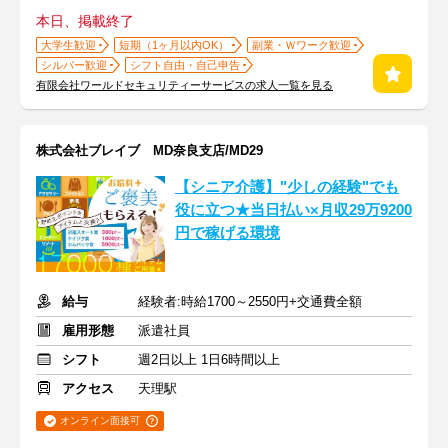
本日、掲載終了
大学生歓迎
短期（1ヶ月以内OK）
副業・Ｗワーク歓迎
シルバー歓迎
シフト自由・自己申告
有限会社ワールドセキュリティーサービスの求人一覧を見る
株式会社ブレイブ MD奈良支店/MD29
【シニア介護】"少しの経験"でも
役に立つ★当日払い×月収29万9200
円で稼げる環境
給与
経験者:時給1700～2550円+交通費全額
雇用形態
派遣社員
シフト
週2日以上 1日6時間以上
アクセス
天理駅
オンライン面接可