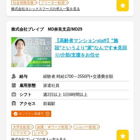
社会保険完備
フリーター歓迎
株式会社ヨシックスフーズの求人一覧を見る
株式会社ブレイブ MD奈良支店/MD29
【高齢者マンションstaff】"施
設"というより"家"なんです★見回
り/介助/支援をお任せ
給与
経験者:時給1700～2550円+交通費全額
雇用形態
派遣社員
シフト
週2日以上 1日6時間以上
アクセス
前栽駅
オンライン面接可
大学生歓迎
副業・Ｗワーク歓迎
シルバー歓迎
ピアス可
ヒゲ可
株式会社ブレイブの求人一覧を見る