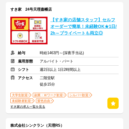
すき家 24号天理嘉幡店
【すき家の店舗スタッフ】セルフ
オーダーで簡単！未経験OK★1日/
2h～プライベートも両立◎
給与
時給1463円～(深夜手当込)
雇用形態
アルバイト・パート
シフト
週2日以上 1日2時間以上
アクセス
二階堂駅
徒歩15分
大学生歓迎
副業・Ｗワーク歓迎
シルバー歓迎
未経験者歓迎
髪色自由
すき家の求人一覧を見る
株式会社シンクラン（天理RS）