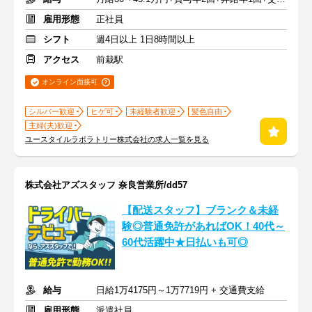
雇用形態
正社員
シフト
週4日以上 1日8時間以上
アクセス
前栽駅
オンライン面接可
シルバー歓迎
ヒゲ可
未経験者歓迎
髪色自由
主婦(夫)歓迎
ユースタイルラボラトリー株式会社の求人一覧を見る
株式会社アズスタッフ 奈良営業所/dd57
【配送スタッフ】ブランク＆未経
験◎普通免許があればOK！40代～
60代活躍中★日払いも可◎
給与
日給1万4175円～1万7719円 + 交通費支給
雇用形態
派遣社員