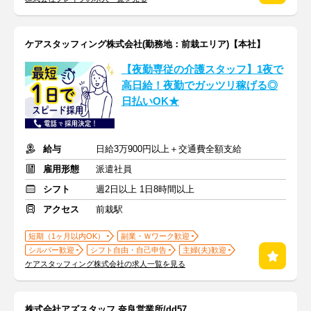
ケアスタッフィング株式会社(勤務地：前栽エリア)【本社】
【夜勤専従の介護スタッフ】1夜で
高日給！夜勤でガッツリ稼げる◎
日払いOK★
給与
日給3万900円以上＋交通費全額支給
雇用形態
派遣社員
シフト
週2日以上 1日8時間以上
アクセス
前栽駅
短期（1ヶ月以内OK）
副業・Ｗワーク歓迎
シルバー歓迎
シフト自由・自己申告
主婦(夫)歓迎
ケアスタッフィング株式会社の求人一覧を見る
株式会社アズスタッフ 奈良営業所/dd57