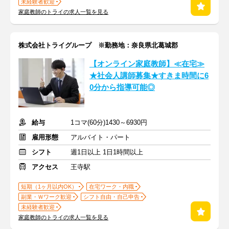
未経験者歓迎
家庭教師のトライの求人一覧を見る
株式会社トライグループ ※勤務地：奈良県北葛城郡
【オンライン家庭教師】≪在宅≫
★社会人講師募集★すきま時間に6
0分から指導可能◎
給与
1コマ(60分)1430～6930円
雇用形態
アルバイト・パート
シフト
週1日以上 1日1時間以上
アクセス
王寺駅
短期（1ヶ月以内OK）
在宅ワーク・内職
副業・Ｗワーク歓迎
シフト自由・自己申告
未経験者歓迎
家庭教師のトライの求人一覧を見る