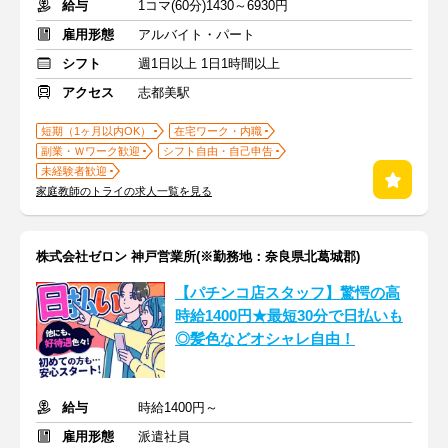
給与
1コマ(60分)1430～6930円
雇用形態
アルバイト・パート
シフト
週1日以上 1日1時間以上
アクセス
志都美駅
短期（1ヶ月以内OK）
在宅ワーク・内職
副業・Ｗワーク歓迎
シフト自由・自己申告
未経験者歓迎
家庭教師のトライの求人一覧を見る
株式会社ゼロン 神戸営業所(※勤務地：奈良県北葛城郡)
【パチンコ店スタッフ】驚愕の高
時給1400円★最短30分で日払いも
◎髪色などオシャレ自由！
給与
時給1400円～
雇用形態
派遣社員