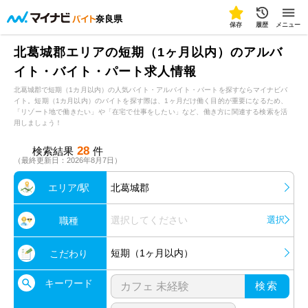
奈良県
保存
履歴
メニュー
北葛城郡エリアの短期（1ヶ月以内）のアルバ
イト・バイト・パート求人情報
北葛城郡で短期（1カ月以内）の人気バイト・アルバイト・パートを探すならマイナビバ
イト。短期（1カ月以内）のバイトを探す際は、1ヶ月だけ働く目的が重要になるため、
「リゾート地で働きたい」や「在宅で仕事をしたい」など、働き方に関連する検索を活
用しましょう！
28
検索結果
件
（最終更新日：2026年8月7日）
エリア/駅
北葛城郡
選択してください
選択
職種
短期（1ヶ月以内）
こだわり
キーワード
検索