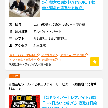
≫】得意な1教科だけでOK♪！数
学・理科が得意な方歓迎♪
給与
1コマ(60分)：1350～3550円＋交通費
雇用形態
アルバイト・パート
シフト
週1日以上 1日1時間以上
アクセス
新王寺駅
短期（1ヶ月以内OK）
大学生歓迎
副業・Ｗワーク歓迎
シフト自由・自己申告
未経験者歓迎
家庭教師のトライの求人一覧を見る
NEW
有限会社ワールドセキュリティーサービス （勤務地：北葛城
郡エリア）
【2tドライバー】レアバイト♪週1
日～×日払いで稼げる♪夜勤は⽇給1