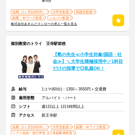
車5分
短期（1ヶ月以内OK）
大学生歓迎
高校生歓迎
副業・Ｗワーク歓迎
シルバー歓迎
株式会社あきんどスシローの求人一覧を見る
個別教室のトライ 王寺駅前校
【塾の先生≪小学生対象/国語・社
会≫】＼大学生積極採用中／1科目
だけの指導で◎私服OK！
給与
1コマ(60分)：1350～3550円＋交通費
雇用形態
アルバイト・パート
シフト
週1日以上 1日1時間以上
アクセス
新王寺駅
短期（1ヶ月以内OK）
大学生歓迎
副業・Ｗワーク歓迎
シフト自由・自己申告
未経験者歓迎