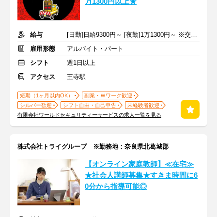
万1300円以上★
給与
[日勤]日給9300円～ [夜勤]1万1300円～ ※交通費規定支給
雇用形態
アルバイト・パート
シフト
週1日以上
アクセス
王寺駅
短期（1ヶ月以内OK）
副業・Ｗワーク歓迎
シルバー歓迎
シフト自由・自己申告
未経験者歓迎
有限会社ワールドセキュリティーサービスの求人一覧を見る
株式会社トライグループ ※勤務地：奈良県北葛城郡
【オンライン家庭教師】≪在宅≫
★社会人講師募集★すきま時間に6
0分から指導可能◎