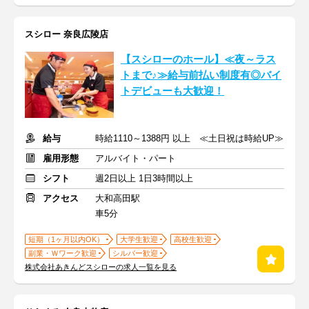
スシロー 奈良広陵店
【スシローのホール】≪夜～ラス
トまで♪≫給与前払い制度有◎バイ
トデビューも大歓迎！
給与
時給1110～1388円 以上 ≪土日祝は時給UP≫
雇用形態
アルバイト・パート
シフト
週2日以上 1日3時間以上
アクセス
大和高田駅
車5分
短期（1ヶ月以内OK）
大学生歓迎
高校生歓迎
副業・Ｗワーク歓迎
シルバー歓迎
株式会社あきんどスシローの求人一覧を見る