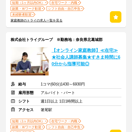
短期（1ヶ月以内OK）
在宅ワーク・内職
副業・Ｗワーク歓迎
シフト自由・自己申告
未経験者歓迎
家庭教師のトライの求人一覧を見る
株式会社トライグループ ※勤務地：奈良県北葛城郡
【オンライン家庭教師】≪在宅≫
★社会人講師募集★すきま時間に6
0分から指導可能◎
給与
1コマ(60分)1430～6930円
雇用形態
アルバイト・パート
シフト
週1日以上 1日1時間以上
アクセス
箸尾駅
短期（1ヶ月以内OK）
在宅ワーク・内職
副業・Ｗワーク歓迎
シフト自由・自己申告