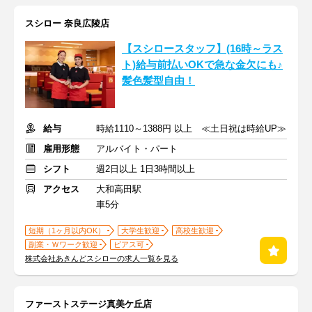
スシロー 奈良広陵店
【スシロースタッフ】(16時～ラス
ト)給与前払いOKで急な金欠にも♪
髪色髪型自由！
給与
時給1110～1388円 以上 ≪土日祝は時給UP≫
雇用形態
アルバイト・パート
シフト
週2日以上 1日3時間以上
アクセス
大和高田駅
車5分
短期（1ヶ月以内OK）
大学生歓迎
高校生歓迎
副業・Ｗワーク歓迎
ピアス可
株式会社あきんどスシローの求人一覧を見る
ファーストステージ真美ケ丘店