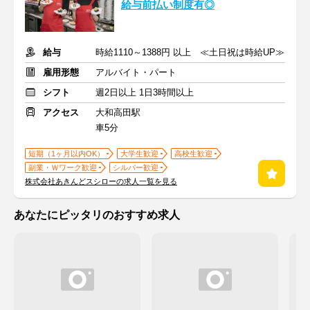
給与前払い制度有◎
給与
時給1110～1388円 以上 ≪土日祝は時給UP≫
雇用形態
アルバイト・パート
シフト
週2日以上 1日3時間以上
アクセス
大和高田駅
車5分
短期（1ヶ月以内OK）
大学生歓迎
高校生歓迎
副業・Ｗワーク歓迎
シルバー歓迎
株式会社あきんどスシローの求人一覧を見る
あなたにピッタリのおすすめ求人