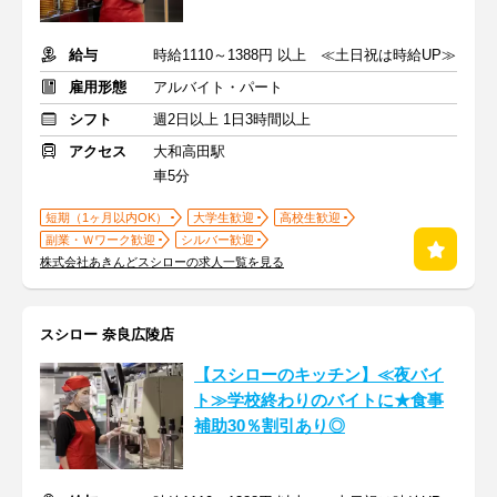
給与
時給1110～1388円 以上 ≪土日祝は時給UP≫
雇用形態
アルバイト・パート
シフト
週2日以上 1日3時間以上
アクセス
大和高田駅
車5分
短期（1ヶ月以内OK）
大学生歓迎
高校生歓迎
副業・Ｗワーク歓迎
シルバー歓迎
株式会社あきんどスシローの求人一覧を見る
スシロー 奈良広陵店
【スシローのキッチン】≪夜バイ
ト≫学校終わりのバイトに★食事
補助30％割引あり◎