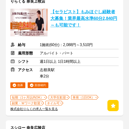
りらくる 奈良上牧店
【セラピスト】もみほぐし経験者
大募集！業界最高水準60分2,840円
～も可能です！
給与
1施術(60分)：2,088円～3,510円
雇用形態
アルバイト・パート
シフト
週1日以上 1日1時間以上
アクセス
志都美駅
車2分
急募
面接確約
短期（1ヶ月以内OK）
大学生歓迎
単発（1日OK）
副業・Ｗワーク歓迎
ネイル可
株式会社りらくの求人一覧を見る
スシロー 奈良広陵店