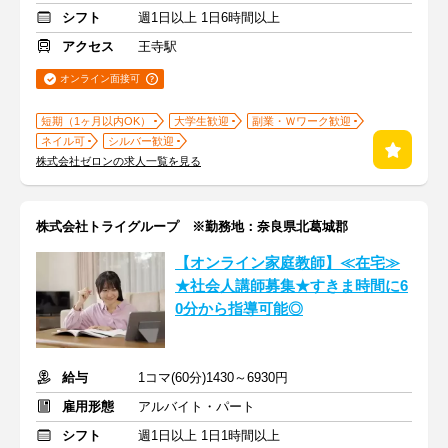
シフト
週1日以上 1日6時間以上
アクセス
王寺駅
オンライン面接可
短期（1ヶ月以内OK）
大学生歓迎
副業・Ｗワーク歓迎
ネイル可
シルバー歓迎
株式会社ゼロンの求人一覧を見る
株式会社トライグループ ※勤務地：奈良県北葛城郡
【オンライン家庭教師】≪在宅≫
★社会人講師募集★すきま時間に6
0分から指導可能◎
給与
1コマ(60分)1430～6930円
雇用形態
アルバイト・パート
シフト
週1日以上 1日1時間以上