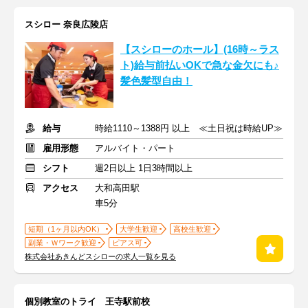
スシロー 奈良広陵店
【スシローのホール】(16時～ラス
ト)給与前払いOKで急な金欠にも♪
髪色髪型自由！
給与
時給1110～1388円 以上 ≪土日祝は時給UP≫
雇用形態
アルバイト・パート
シフト
週2日以上 1日3時間以上
アクセス
大和高田駅
車5分
短期（1ヶ月以内OK）
大学生歓迎
高校生歓迎
副業・Ｗワーク歓迎
ピアス可
株式会社あきんどスシローの求人一覧を見る
個別教室のトライ 王寺駅前校