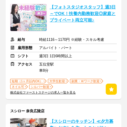
【フォトスタジオスタッフ】週3日
～でOK！扶養内勤務歓迎◎家庭と
プライベート両立可能♪
給与
時給1116～1170円 ※経験・スキル考慮
雇用形態
アルバイト・パート
シフト
週3日 1日6時間以上
アクセス
五位堂駅
車8分
短期（1ヶ月以内OK）
大学生歓迎
副業・Ｗワーク歓迎
ネイル可
シルバー歓迎
株式会社ファーストステージの求人一覧を見る
スシロー 奈良広陵店
【スシローのキッチン】≪夕方募