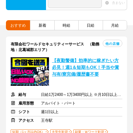
含まない
おすすめ
新着
時給
日給
月給
他の店舗
有限会社ワールドセキュリティーサービス （勤務
地：北葛城郡エリア）
【夜勤警備】効率的に稼ぎたい方
必見！週1＆短期もOK！手当や賞
与有/寮完備/履歴書不要
給与
日給1万2400～1万3400円以上 ※月10日以上出勤で日給500円UP
雇用形態
アルバイト・パート
シフト
週1日以上
アクセス
王寺駅
短期（1ヶ月以内OK）
大学生歓迎
副業・Ｗワーク歓迎