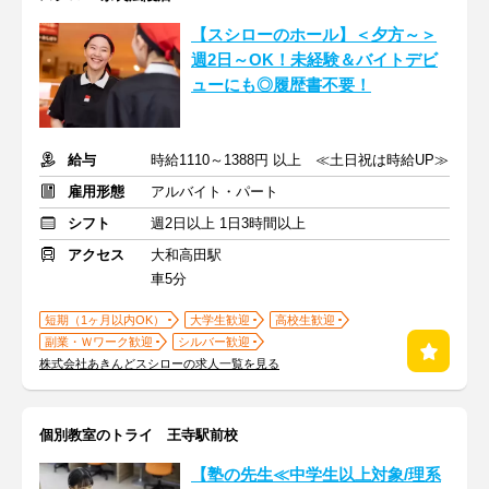
【スシローのホール】＜夕方～＞
週2日～OK！未経験＆バイトデビ
ューにも◎履歴書不要！
給与
時給1110～1388円 以上 ≪土日祝は時給UP≫
雇用形態
アルバイト・パート
シフト
週2日以上 1日3時間以上
アクセス
大和高田駅
車5分
短期（1ヶ月以内OK）
大学生歓迎
高校生歓迎
副業・Ｗワーク歓迎
シルバー歓迎
株式会社あきんどスシローの求人一覧を見る
個別教室のトライ 王寺駅前校
【塾の先生≪中学生以上対象/理系