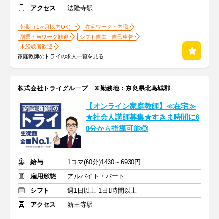
アクセス
法隆寺駅
短期（1ヶ月以内OK）
在宅ワーク・内職
副業・Ｗワーク歓迎
シフト自由・自己申告
未経験者歓迎
家庭教師のトライの求人一覧を見る
株式会社トライグループ ※勤務地：奈良県北葛城郡
【オンライン家庭教師】≪在宅≫
★社会人講師募集★すきま時間に6
0分から指導可能◎
給与
1コマ(60分)1430～6930円
雇用形態
アルバイト・パート
シフト
週1日以上 1日1時間以上
アクセス
新王寺駅