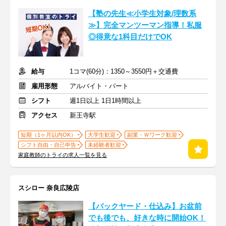
【塾の先生≪小学生対象/理数系
≫】完全マンツーマン指導！私服
◎得意な1科目だけでOK
給与
1コマ(60分)：1350～3550円＋交通費
雇用形態
アルバイト・パート
シフト
週1日以上 1日1時間以上
アクセス
新王寺駅
短期（1ヶ月以内OK）
大学生歓迎
副業・Ｗワーク歓迎
シフト自由・自己申告
未経験者歓迎
家庭教師のトライの求人一覧を見る
スシロー 奈良広陵店
【バックヤード・仕込み】お盆前
でも後でも、好きな時に開始OK！