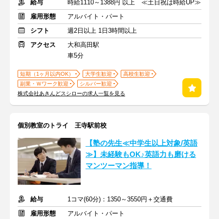
給与
時給1110～1388円 以上 ≪土日祝は時給UP≫
雇用形態
アルバイト・パート
シフト
週2日以上 1日3時間以上
アクセス
大和高田駅
車5分
短期（1ヶ月以内OK）
大学生歓迎
高校生歓迎
副業・Ｗワーク歓迎
シルバー歓迎
株式会社あきんどスシローの求人一覧を見る
個別教室のトライ 王寺駅前校
【塾の先生≪中学生以上対象/英語
≫】未経験もOK♪英語力も磨ける
マンツーマン指導！
給与
1コマ(60分)：1350～3550円＋交通費
雇用形態
アルバイト・パート