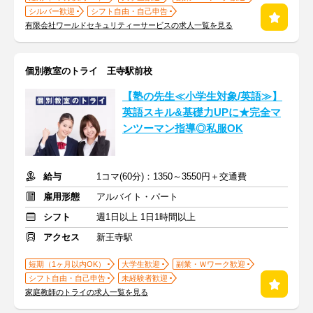
シルバー歓迎
シフト自由・自己申告
有限会社ワールドセキュリティーサービスの求人一覧を見る
個別教室のトライ 王寺駅前校
【塾の先生≪小学生対象/英語≫】
英語スキル&基礎力UPに★完全マ
ンツーマン指導◎私服OK
給与
1コマ(60分)：1350～3550円＋交通費
雇用形態
アルバイト・パート
シフト
週1日以上 1日1時間以上
アクセス
新王寺駅
短期（1ヶ月以内OK）
大学生歓迎
副業・Ｗワーク歓迎
シフト自由・自己申告
未経験者歓迎
家庭教師のトライの求人一覧を見る