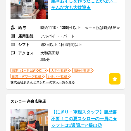
集≫おすしを作ったことがない…
そんな方も大歓迎★
給与
時給1110～1388円 以上 ≪土日祝は時給UP≫
雇用形態
アルバイト・パート
シフト
週2日以上 1日3時間以上
アクセス
大和高田駅
車5分
短期（1ヶ月以内OK）
大学生歓迎
高校生歓迎
副業・Ｗワーク歓迎
シルバー歓迎
株式会社あきんどスシローの求人一覧を見る
スシロー 奈良広陵店
【にぎり・軍艦スタッフ】履歴書
不要！この夏スシローの一員に★
シフトは1週間ごと提出◎