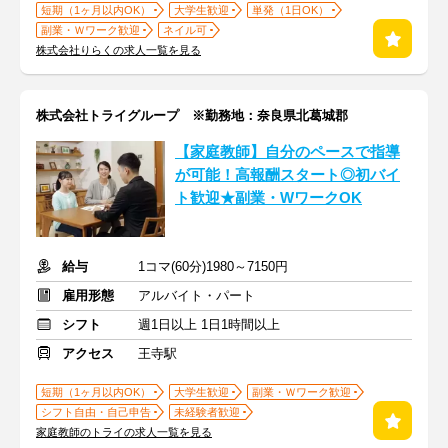
短期（1ヶ月以内OK）
大学生歓迎
単発（1日OK）
副業・Ｗワーク歓迎
ネイル可
株式会社りらくの求人一覧を見る
株式会社トライグループ ※勤務地：奈良県北葛城郡
【家庭教師】自分のペースで指導
が可能！高報酬スタート◎初バイ
ト歓迎★副業・WワークOK
給与
1コマ(60分)1980～7150円
雇用形態
アルバイト・パート
シフト
週1日以上 1日1時間以上
アクセス
王寺駅
短期（1ヶ月以内OK）
大学生歓迎
副業・Ｗワーク歓迎
シフト自由・自己申告
未経験者歓迎
家庭教師のトライの求人一覧を見る