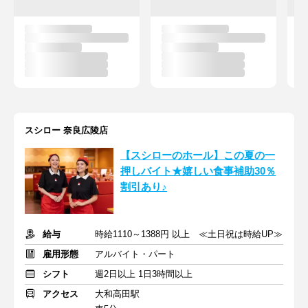
スシロー 奈良広陵店
【スシローのホール】この夏の一
押しバイト★嬉しい食事補助30％
割引あり♪
給与
時給1110～1388円 以上 ≪土日祝は時給UP≫
雇用形態
アルバイト・パート
シフト
週2日以上 1日3時間以上
アクセス
大和高田駅