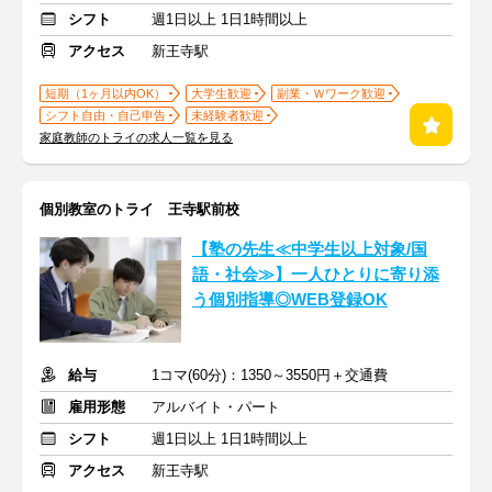
シフト
週1日以上 1日1時間以上
アクセス
新王寺駅
短期（1ヶ月以内OK）
大学生歓迎
副業・Ｗワーク歓迎
シフト自由・自己申告
未経験者歓迎
家庭教師のトライの求人一覧を見る
個別教室のトライ 王寺駅前校
【塾の先生≪中学生以上対象/国
語・社会≫】一人ひとりに寄り添
う個別指導◎WEB登録OK
給与
1コマ(60分)：1350～3550円＋交通費
雇用形態
アルバイト・パート
シフト
週1日以上 1日1時間以上
アクセス
新王寺駅