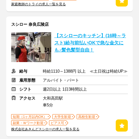
家庭教師のトライの求人一覧を見る
スシロー 奈良広陵店
【スシローのキッチン】(16時～ラ
スト)給与前払いOKで急な金欠に
も♪髪色髪型自由！
給与
時給1110～1388円 以上 ≪土日祝は時給UP≫
雇用形態
アルバイト・パート
シフト
週2日以上 1日3時間以上
アクセス
大和高田駅
車5分
短期（1ヶ月以内OK）
大学生歓迎
高校生歓迎
副業・Ｗワーク歓迎
ピアス可
株式会社あきんどスシローの求人一覧を見る