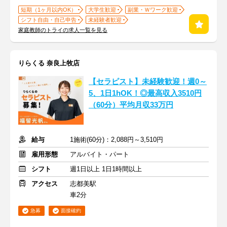
短期（1ヶ月以内OK）
大学生歓迎
副業・Ｗワーク歓迎
シフト自由・自己申告
未経験者歓迎
家庭教師のトライの求人一覧を見る
りらくる 奈良上牧店
【セラピスト】未経験歓迎！週0～
5、1日1hOK！◎最高収入3510円
（60分）平均月収33万円
給与
1施術(60分)：2,088円～3,510円
雇用形態
アルバイト・パート
シフト
週1日以上 1日1時間以上
アクセス
志都美駅
車2分
急募
面接確約